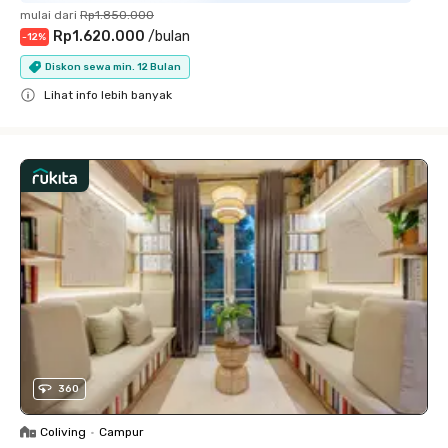
mulai dari
Rp1.850.000
Rp1.620.000
/
bulan
-
12
%
Diskon sewa min. 12 Bulan
Lihat info lebih banyak
Close
360
Coliving
•
Campur