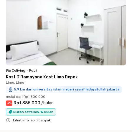
Coliving
•
Putri
Kost D'Ramayana Kost Limo Depok
Limo, Limo
5.9 km dari universitas islam negeri syarif hidayatullah jakarta
mulai dari
Rp1.500.000
Rp1.385.000
/
bulan
-
7
%
Diskon sewa min. 12 Bulan
Lihat info lebih banyak
Close