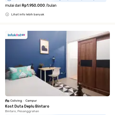
mulai dari
Rp1.950.000
/
bulan
Lihat info lebih banyak
Close
Coliving
•
Campur
Kost Duta Deplu Bintaro
Bintaro, Pesanggrahan