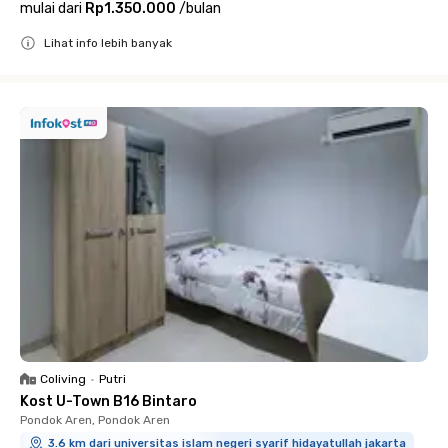
mulai dari
Rp1.350.000
/
bulan
Lihat info lebih banyak
Close
Coliving
•
Putri
Kost U-Town B16 Bintaro
Pondok Aren, Pondok Aren
3.6 km dari universitas islam negeri syarif hidayatullah jakarta