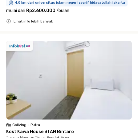
4.0 km dari universitas islam negeri syarif hidayatullah jakarta
mulai dari
Rp2.600.000
/
bulan
Lihat info lebih banyak
Close
Coliving
•
Putra
Kost Kawa House STAN Bintaro
Jurang Manggu Timur, Pondok Aren