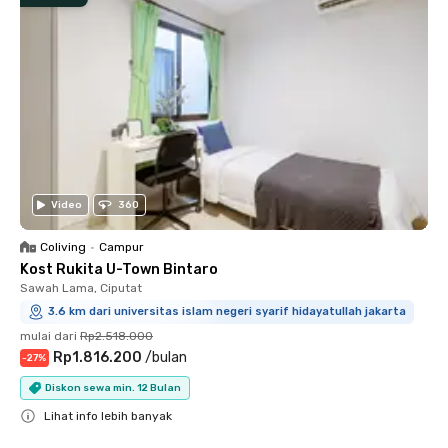
Video
360
Coliving
•
Campur
Kost Rukita U-Town Bintaro
Sawah Lama, Ciputat
3.6 km dari universitas islam negeri syarif hidayatullah jakarta
mulai dari
Rp2.518.000
Rp1.816.200
/
bulan
-
27
%
Diskon sewa min. 12 Bulan
Lihat info lebih banyak
Close