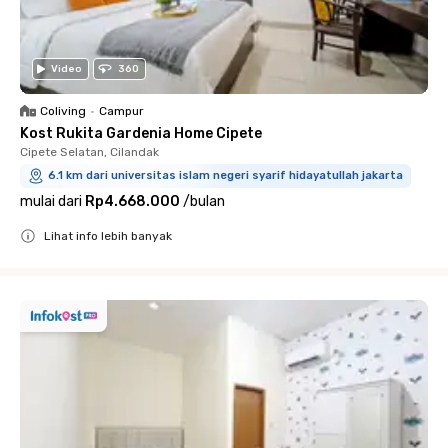
Video
360
Coliving
•
Campur
Kost Rukita Gardenia Home Cipete
Cipete Selatan, Cilandak
6.1 km dari universitas islam negeri syarif hidayatullah jakarta
mulai dari
Rp4.668.000
/
bulan
Lihat info lebih banyak
Close