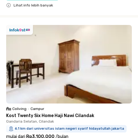
Lihat info lebih banyak
Close
Coliving
•
Campur
Kost Twenty Six Home Haji Nawi Cilandak
Gandaria Selatan, Cilandak
6.1 km dari universitas islam negeri syarif hidayatullah jakarta
mulai dari
Rp3.100.000
/
bulan