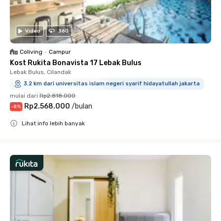
Video
360
Coliving
•
Campur
Kost Rukita Bonavista 17 Lebak Bulus
Lebak Bulus, Cilandak
3.2 km dari universitas islam negeri syarif hidayatullah jakarta
mulai dari
Rp2.818.000
Rp2.568.000
/
bulan
-
8
%
Lihat info lebih banyak
Close