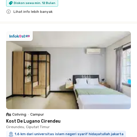
Diskon sewa min. 12 Bulan
Lihat info lebih banyak
Close
Coliving
•
Campur
Kost De Lugano Cirendeu
Cireundeu, Ciputat Timur
1.6 km dari universitas islam negeri syarif hidayatullah jakarta