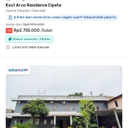
Kost Arco Residence Cipete
Cipete Selatan, Cilandak
6.8 km dari universitas islam negeri syarif hidayatullah jakarta
mulai dari
Rp2.900.000
Rp2.755.000
/
bulan
-
5
%
Diskon sewa min. 3 Bulan
Lihat info lebih banyak
Close