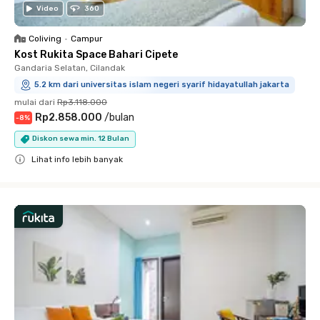
Video
360
Coliving
•
Campur
Kost Rukita Space Bahari Cipete
Gandaria Selatan, Cilandak
5.2 km dari universitas islam negeri syarif hidayatullah jakarta
mulai dari
Rp3.118.000
Rp2.858.000
/
bulan
-
8
%
Diskon sewa min. 12 Bulan
Lihat info lebih banyak
Close