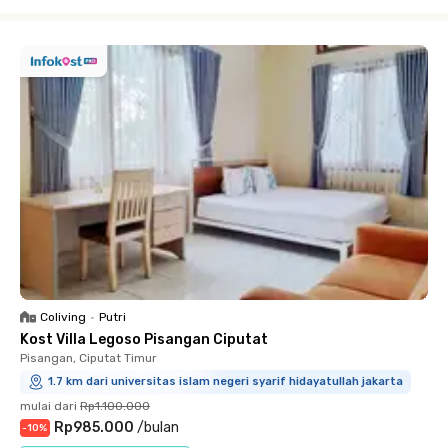
Close
Coliving
•
Putri
Kost Villa Legoso Pisangan Ciputat
Pisangan, Ciputat Timur
1.7 km dari universitas islam negeri syarif hidayatullah jakarta
mulai dari
Rp1.100.000
Rp985.000
/
bulan
-
10
%