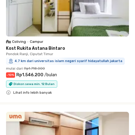
Coliving
•
Campur
Kost Rukita Astana Bintaro
Pondok Ranji, Ciputat Timur
4.7 km dari universitas islam negeri syarif hidayatullah jakarta
mulai dari
Rp1.718.000
Rp1.546.200
/
bulan
-
10
%
Diskon sewa min. 12 Bulan
Lihat info lebih banyak
Close