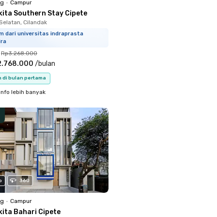
ng
•
Campur
kita Southern Stay Cipete
Selatan, Cilandak
m dari universitas indraprasta
dra
Rp3.268.000
2.768.000
/
bulan
n di bulan pertama
info lebih banyak
o
360
ng
•
Campur
kita Bahari Cipete