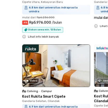
Cipete Utara, Kebayoran Baru
Gandaria 
6.8 km dari universitas indraprasta
6.8 k
unindra
unin
mulai dari
Rp6.236.000
mulai dar
Rp5.976.000
/
bulan
-
4
%
Lihat 
Diskon sewa min. 12 Bulan
Close
Lihat info lebih banyak
Close
Video
360
Colivi
Coliving
•
Campur
Kost Ru
Kost Rukita Smart Cipete
Cilanda
Gandaria Selatan, Cilandak
Cipete Sel
6.9 km dari universitas indraprasta