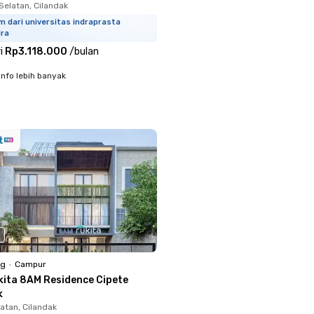
Selatan, Cilandak
m dari universitas indraprasta
dra
i
Rp3.118.000
/
bulan
info lebih banyak
ng
•
Campur
kita 8AM Residence Cipete
k
atan, Cilandak