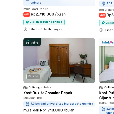
unindra
7.0 k
mulai dari
Rp3.018.000
mulai dari
Rp2.718.000
/
bulan
-
9
%
Rp5
-
8
%
Diskon di bulan pertama
Diskon
Lihat info lebih banyak
Lihat 
Close
Close
360
Coliving
•
Putra
Colivi
Kost Rukita Jasmine Depok
Kost Pu
Kukusan, Beji
Cijantu
Baru, Pas
7.0 km dari universitas indraprasta unindra
3.0 k
mulai dari
Rp1.718.000
/
bulan
unin