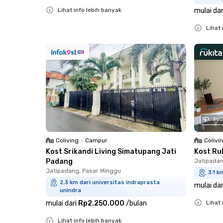
Lihat info lebih banyak
mulai dar
Close
Lihat 
Close
360
Coliving
•
Campur
Colivi
Kost Srikandi Living Simatupang Jati
Kost Ru
Padang
Jatipadan
Jatipadang, Pasar Minggu
3.1 k
2.3 km dari universitas indraprasta
mulai dar
unindra
mulai dari
Rp2.250.000
/
bulan
Lihat 
Close
Lihat info lebih banyak