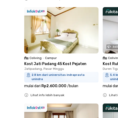
Close
360
Coliving
•
Campur
Colivi
Kost Jati Padang 45 Kost Pejaten
Kost Ru
Jatipadang, Pasar Minggu
Duren Tig
2.8 km dari universitas indraprasta
5.4 k
unindra
unin
mulai dari
Rp2.600.000
/
bulan
mulai dar
Lihat info lebih banyak
Lihat 
Close
Close