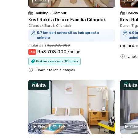
Coliving
•
Campur
Colivi
Kost Rukita Deluxe Familia Cilandak
Kost Ru
Cilandak Barat, Cilandak
Duren Tig
5.7 km dari universitas indraprasta
6.0 k
unindra
unin
mulai dari
Rp3.968.000
mulai dar
Rp3.708.000
/
bulan
-
6
%
Lihat 
Diskon sewa min. 12 Bulan
Close
Lihat info lebih banyak
Close
Video
360
Vide