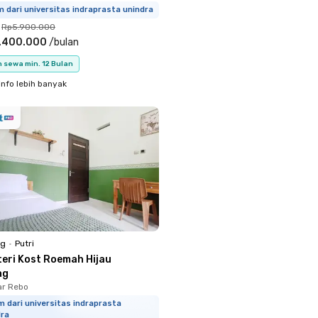
m dari universitas indraprasta unindra
Rp5.900.000
.400.000
/
bulan
 sewa min. 12 Bulan
info lebih banyak
ng
•
Putri
teri Kost Roemah Hijau
ng
ar Rebo
m dari universitas indraprasta
dra