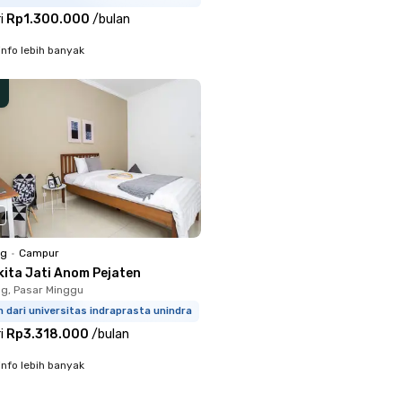
i
Rp1.300.000
/
bulan
info lebih banyak
ng
•
Campur
kita Jati Anom Pejaten
g, Pasar Minggu
m dari universitas indraprasta unindra
i
Rp3.318.000
/
bulan
info lebih banyak