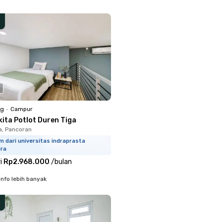
ng
•
Campur
kita Potlot Duren Tiga
a, Pancoran
m dari universitas indraprasta
dra
i
Rp2.968.000
/
bulan
info lebih banyak