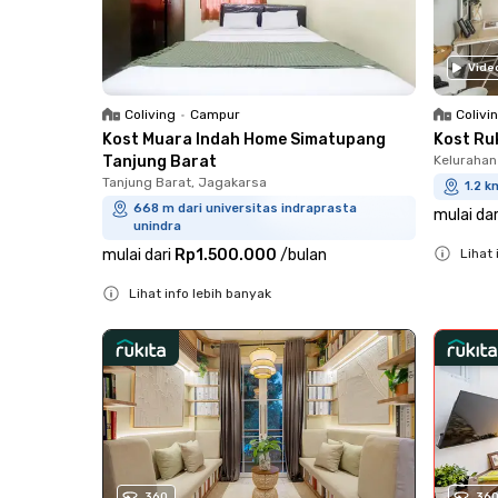
Vide
Coliving
•
Campur
Colivi
Kost Muara Indah Home Simatupang
Kost Ru
Tanjung Barat
Kelurahan
Tanjung Barat, Jagakarsa
1.2 k
668 m dari universitas indraprasta
mulai dar
unindra
mulai dari
Rp1.500.000
/
bulan
Lihat 
Close
Lihat info lebih banyak
Close
360
36