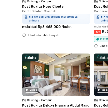
Coliving
•
Campur
Colivi
Kost Rukita Moes Cipete
Kost Ru
Cipete Selatan, Cilandak
Gandaria 
6.5 km dari universitas indraprasta
6.7 k
unindra
unin
mulai dari
Rp3.468.000
/
bulan
mulai dari
Rp
-
15
%
Lihat info lebih banyak
Disko
Close
Lihat 
Close
Video
Vide
Coliving
•
Campur
Colivi
Kost Rukita Deluxe Nismara Abdul Majid
Kost Ru