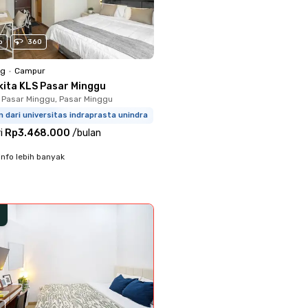
o
360
ng
•
Campur
kita KLS Pasar Minggu
 Pasar Minggu, Pasar Minggu
m dari universitas indraprasta unindra
i
Rp3.468.000
/
bulan
info lebih banyak
0