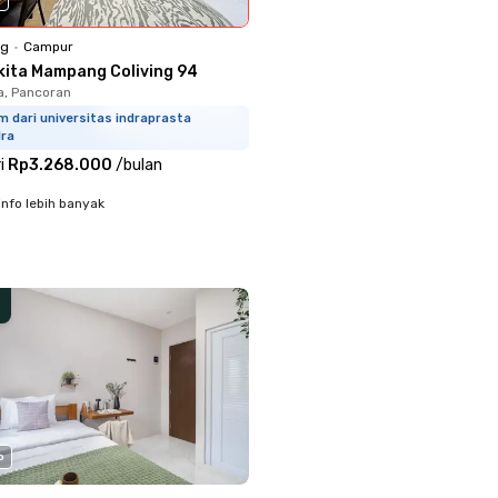
ng
•
Campur
kita Mampang Coliving 94
a, Pancoran
m dari universitas indraprasta
dra
i
Rp3.268.000
/
bulan
info lebih banyak
o