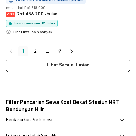
6.4 km dari stasiun mrt bendungan hilir
mulai dari
Rp1.618.000
Rp1.456.200
/
bulan
-
10
%
Diskon sewa min. 12 Bulan
Lihat info lebih banyak
Close
1
2
...
9
Lihat Semua Hunian
Filter Pencarian Sewa Kost Dekat Stasiun MRT
Bendungan Hilir
Berdasarkan Preferensi
Lokasi yang Lebih Spesifik