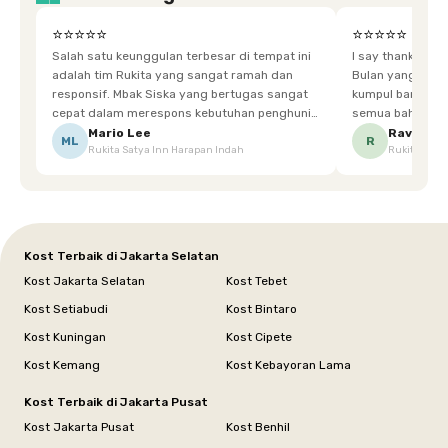
⭐⭐⭐⭐⭐
⭐⭐⭐⭐⭐
Salah satu keunggulan terbesar di tempat ini
I say thankyou s
adalah tim Rukita yang sangat ramah dan
Bulan yang super happy! banyak tem
responsif. Mbak Siska yang bertugas sangat
kumpul bareng mak
cepat dalam merespons kebutuhan penghuni.
semua bahagia ad
Ketika saya meminta keset karena sempat
mgkn saran dari air aja & kebersihan lebih di
Mario Lee
Ravena
ML
R
Rukita Satya Inn Harapan Indah
Rukita Dimi
terpeleset, permintaan tersebut langsung
tingkatka
dipenuhi dengan cepat. Terima kasih Mbak
Siska.
Kost Terbaik di Jakarta Selatan
Kost Jakarta Selatan
Kost Tebet
Kost Setiabudi
Kost Bintaro
Kost Kuningan
Kost Cipete
Kost Kemang
Kost Kebayoran Lama
Kost Terbaik di Jakarta Pusat
Kost Jakarta Pusat
Kost Benhil