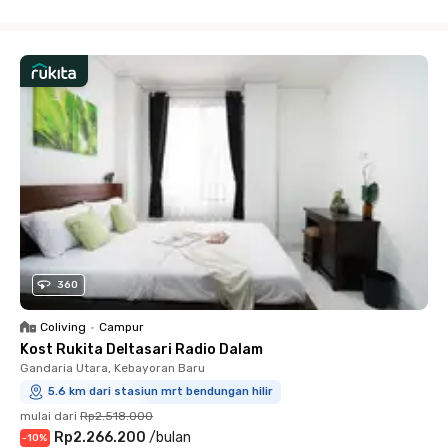
Close
360
Coliving
•
Campur
Kost Rukita Deltasari Radio Dalam
Gandaria Utara, Kebayoran Baru
5.6 km dari stasiun mrt bendungan hilir
mulai dari
Rp2.518.000
Rp2.266.200
/
bulan
-
10
%