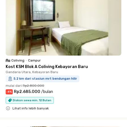
Coliving
•
Campur
Kost KSM Blok A Coliving Kebayoran Baru
Gandaria Utara, Kebayoran Baru
5.2 km dari stasiun mrt bendungan hilir
mulai dari
Rp2.800.000
Rp2.685.000
/
bulan
-
4
%
Diskon sewa min. 12 Bulan
Lihat info lebih banyak
Close