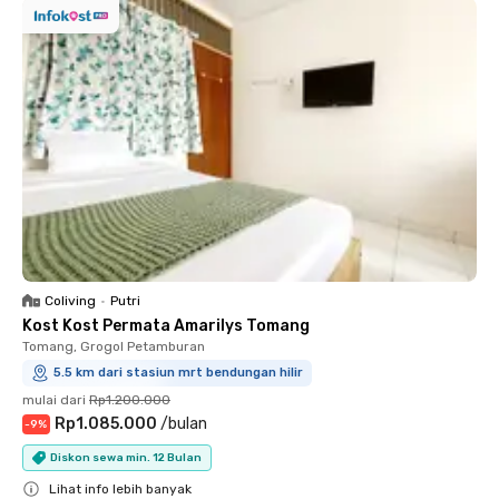
Coliving
•
Putri
Kost Kost Permata Amarilys Tomang
Tomang, Grogol Petamburan
5.5 km dari stasiun mrt bendungan hilir
mulai dari
Rp1.200.000
Rp1.085.000
/
bulan
-
9
%
Diskon sewa min. 12 Bulan
Lihat info lebih banyak