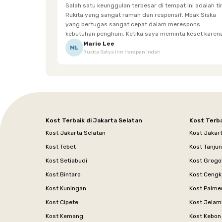
Salah satu keunggulan terbesar di tempat ini adalah t
Rukita yang sangat ramah dan responsif. Mbak Siska
yang bertugas sangat cepat dalam merespons
kebutuhan penghuni. Ketika saya meminta keset karena
sempat terpeleset, permintaan tersebut langsung
Mario Lee
ML
Rukita Satya Inn Harapan Indah
dipenuhi dengan cepat. Terima kasih Mbak Siska.
Kost Terbaik di Jakarta Selatan
Kost Terba
Kost Jakarta Selatan
Kost Jakar
Kost Tebet
Kost Tanju
Kost Setiabudi
Kost Grogo
Kost Bintaro
Kost Cengk
Kost Kuningan
Kost Palme
Kost Cipete
Kost Jelam
Kost Kemang
Kost Kebon