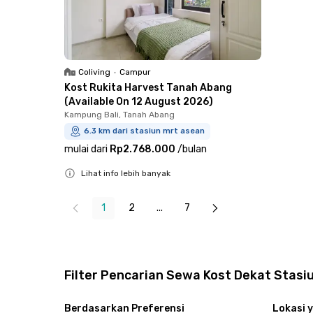
Coliving
•
Campur
Kost Rukita Harvest Tanah Abang
(Available On 12 August 2026)
Kampung Bali, Tanah Abang
6.3 km dari stasiun mrt asean
mulai dari
Rp2.768.000
/
bulan
Lihat info lebih banyak
Close
1
2
...
7
Filter Pencarian Sewa Kost Dekat Stas
Berdasarkan Preferensi
Lokasi y