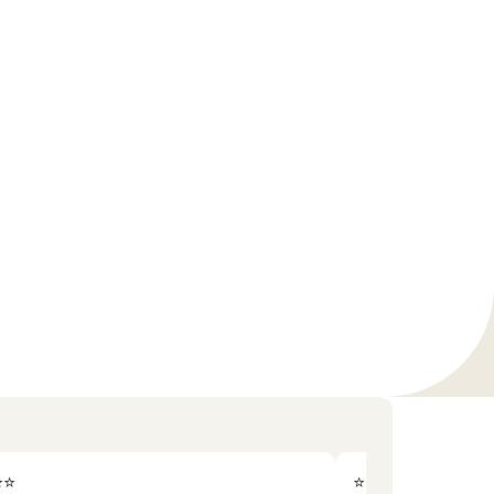
⭐⭐
⭐⭐⭐⭐⭐