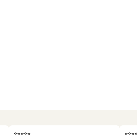
⭐⭐⭐⭐⭐
⭐⭐⭐