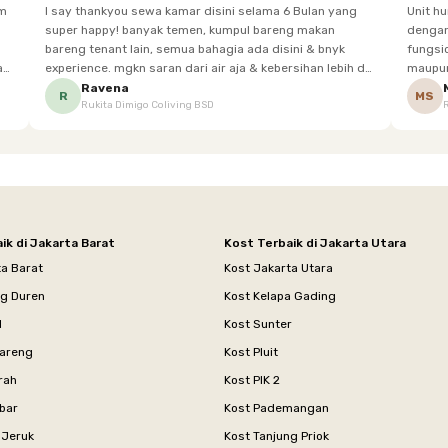
im
I say thankyou sewa kamar disini selama 6 Bulan yang
Unit h
super happy! banyak temen, kumpul bareng makan
dengan baik. Desain kamar modern, bersi
bareng tenant lain, semua bahagia ada disini & bnyk
fungsional, sehingga cocok untuk
experience. mgkn saran dari air aja & kebersihan lebih di
maupun panjang. Fasil
tingkatkan lagi. but, I love Rukita
sesuai dengan kebutuhan p
Ravena
R
MS
Rukita Dimigo Coliving BSD
ik di Jakarta Barat
Kost Terbaik di Jakarta Utara
ta Barat
Kost Jakarta Utara
ng Duren
Kost Kelapa Gading
l
Kost Sunter
areng
Kost Pluit
rah
Kost PIK 2
bar
Kost Pademangan
 Jeruk
Kost Tanjung Priok