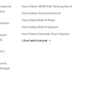
 Jakarta
Kost Dekat AEON Mall Tanjung Barat
mpus
Kost Dekat Ashta District 8
Kost Dekat Blok M Plaza
Selatan
Kost Dekat Blok M Square
Kost Dekat Cilandak Town Square
ayan -
 &
Lihat lebih banyak
ITY,
arta,
 dengan