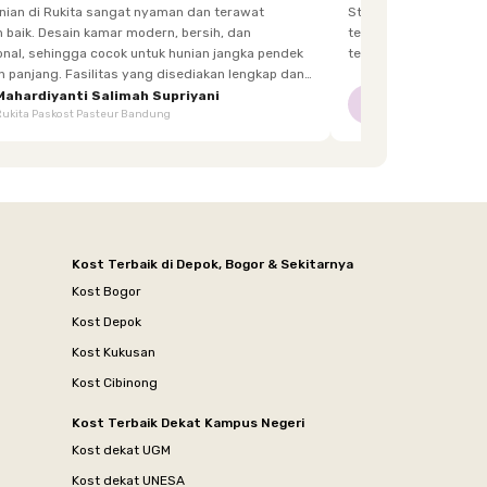
unian di Rukita sangat nyaman dan terawat
Staff yg menjaga dis
h, dan
terkadang lupa bawa kunci, dan sangat fast response.
 hunian jangka pendek
tetangga d
itas yang disediakan lengkap dan
enghuni, mulai dari furnitur,
Mahardiyanti Salimah Supriyani
Nur Indriani
NI
Rukita Paskost Pasteur Bandung
Rukita Lilo Living
area bersama, hingga akses yang mudah.
Kost Terbaik di Depok, Bogor & Sekitarnya
Kost Bogor
Kost Depok
Kost Kukusan
Kost Cibinong
Kost Terbaik Dekat Kampus Negeri
Kost dekat UGM
Kost dekat UNESA