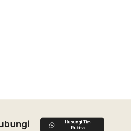
hubungi
Hubungi Tim
Rukita