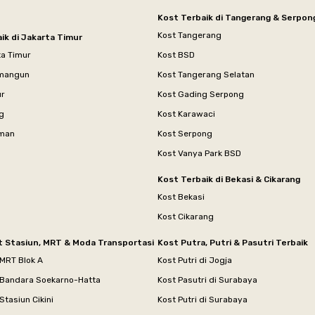
Kost Terbaik di Tangerang & Serpon
Kost Tangerang
ik di Jakarta Timur
ta Timur
Kost BSD
mangun
Kost Tangerang Selatan
ur
Kost Gading Serpong
g
Kost Karawaci
aman
Kost Serpong
Kost Vanya Park BSD
Kost Terbaik di Bekasi & Cikarang
Kost Bekasi
Kost Cikarang
t Stasiun, MRT & Moda Transportasi
Kost Putra, Putri & Pasutri Terbaik
 MRT Blok A
Kost Putri di Jogja
 Bandara Soekarno-Hatta
Kost Pasutri di Surabaya
Stasiun Cikini
Kost Putri di Surabaya