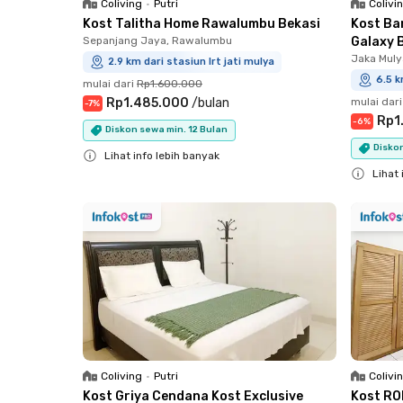
Coliving
•
Putri
Colivi
Kost Talitha Home Rawalumbu Bekasi
Kost Ba
Sepanjang Jaya, Rawalumbu
Galaxy 
Jaka Muly
2.9 km dari stasiun lrt jati mulya
6.5 k
mulai dari
Rp1.600.000
Rp1.485.000
/
bulan
mulai dari
-
7
%
Rp1
-
6
%
Diskon sewa min. 12 Bulan
Diskon
Lihat info lebih banyak
Lihat 
Close
Close
Coliving
•
Putri
Colivi
Kost Griya Cendana Kost Exclusive
Kost RO