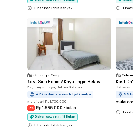
Lihat info lebih banyak
Lihat 
Close
Close
Coliving
•
Campur
Colivi
Kost Susi Home 2 Kayuringin Bekasi
Kost Da
Kayuringin Jaya, Bekasi Selatan
Jakasampu
4.7 km dari stasiun lrt jati mulya
5.5 k
mulai dari
Rp1.700.000
mulai dar
Rp1.585.000
/
bulan
-
6
%
Lihat 
Diskon sewa min. 12 Bulan
Close
Lihat info lebih banyak
Close