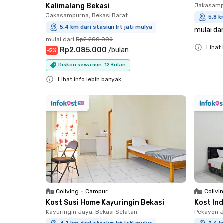
Kalimalang Bekasi
Jakasampu
Jakasampurna, Bekasi Barat
5.8 k
5.4 km dari stasiun lrt jati mulya
mulai dar
mulai dari
Rp2.200.000
Lihat 
Rp2.085.000
/
bulan
-
5
%
Close
Diskon sewa min. 12 Bulan
Lihat info lebih banyak
Close
Coliving
•
Campur
Colivi
Kost Susi Home Kayuringin Bekasi
Kost In
Kayuringin Jaya, Bekasi Selatan
Pekayon J