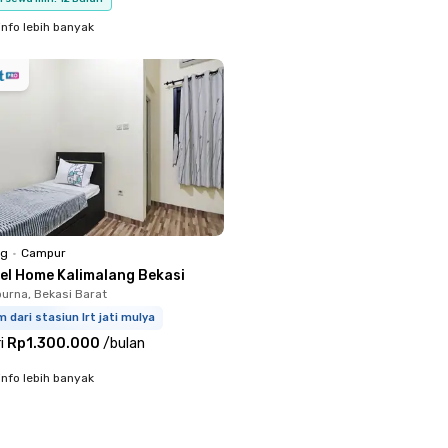
info lebih banyak
ng
•
Campur
'el Home Kalimalang Bekasi
rna, Bekasi Barat
m dari stasiun lrt jati mulya
i
Rp1.300.000
/
bulan
info lebih banyak