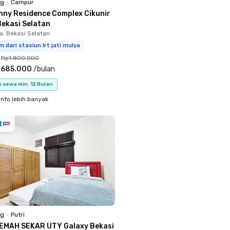
ng
•
Campur
nny Residence Complex Cikunir
Bekasi Selatan
a, Bekasi Selatan
m dari stasiun lrt jati mulya
Rp1.800.000
.685.000
/
bulan
 sewa min. 12 Bulan
info lebih banyak
ng
•
Putri
EMAH SEKAR UTY Galaxy Bekasi