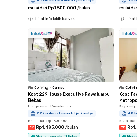
4.7 km dari stasiun lrt jati mulya
3.6 k
mulai dari
Rp1.500.000
/
bulan
mulai dar
Lihat info lebih banyak
Lihat 
Close
Close
Coliving
•
Campur
Colivi
Kost 229 House Executive Rawalumbu
Kost Ta
Bekasi
Metropo
Pengasinan, Rawalumbu
Kayuringi
2.2 km dari stasiun lrt jati mulya
4.0 k
mulai dari
Rp1.600.000
mulai dari
Rp1.485.000
/
bulan
Rp1
-
7
%
-
7
%
Diskon sewa min. 12 Bulan
Diskon