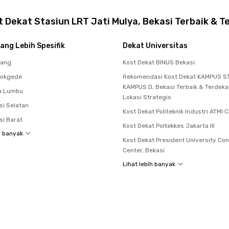
 Dekat Stasiun LRT Jati Mulya, Bekasi Terbaik & T
ang Lebih Spesifik
Dekat Universitas
rang
Kost Dekat BINUS Bekasi
dokgede
Rekomendasi Kost Dekat KAMPUS ST
KAMPUS D, Bekasi Terbaik & Terdek
a Lumbu
Lokasi Strategis
si Selatan
Kost Dekat Politeknik Industri ATMI 
si Barat
Kost Dekat Poltekkes Jakarta III
h banyak
Kost Dekat President University Co
Center, Bekasi
Lihat lebih banyak