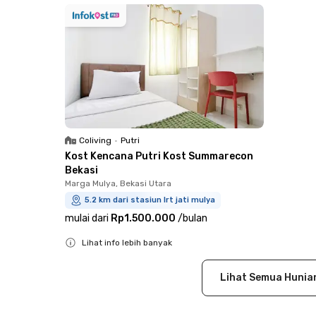
Coliving
•
Putri
Kost Kencana Putri Kost Summarecon
Bekasi
Marga Mulya, Bekasi Utara
5.2 km dari stasiun lrt jati mulya
mulai dari
Rp1.500.000
/
bulan
Lihat info lebih banyak
Close
Lihat Semua Hunia