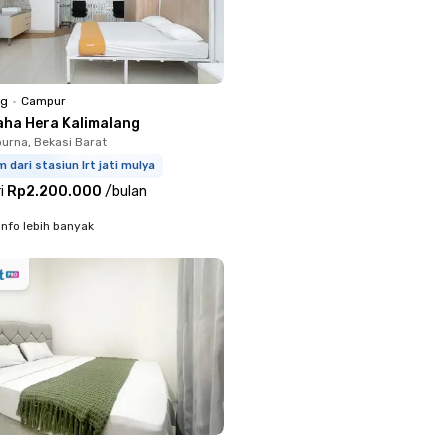
ng
•
Campur
aha Hera Kalimalang
rna, Bekasi Barat
m dari stasiun lrt jati mulya
i
Rp2.200.000
/
bulan
info lebih banyak