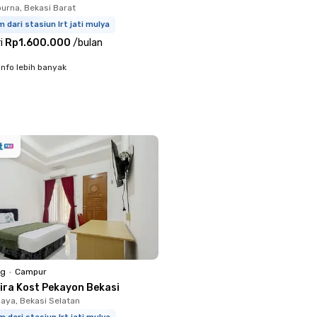
rna, Bekasi Barat
m dari stasiun lrt jati mulya
i
Rp1.600.000
/
bulan
info lebih banyak
ng
•
Campur
dira Kost Pekayon Bekasi
aya, Bekasi Selatan