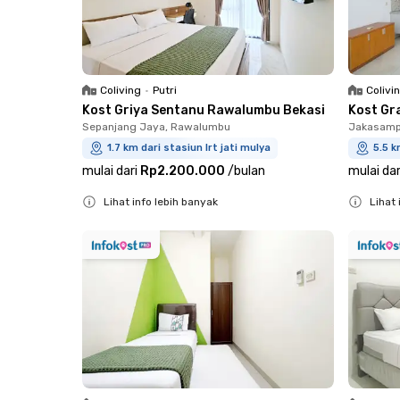
Coliving
•
Putri
Colivi
Kost Griya Sentanu Rawalumbu Bekasi
Kost Gr
Sepanjang Jaya, Rawalumbu
Jakasampu
1.7 km dari stasiun lrt jati mulya
5.5 k
mulai dari
Rp2.200.000
/
bulan
mulai dar
Lihat info lebih banyak
Lihat 
Close
Close