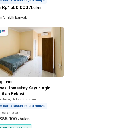
m dari stasiun lrt jati mulya
i
Rp1.500.000
/
bulan
info lebih banyak
ng
•
Putri
wes Homestay Kayuringin
litan Bekasi
n Jaya, Bekasi Selatan
m dari stasiun lrt jati mulya
Rp1.500.000
.385.000
/
bulan
 sewa min. 12 Bulan