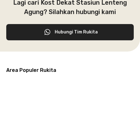
Lagi cari Kost Dekat Stasiun Lenteng
Agung? Silahkan hubungi kami
Hubungi Tim Rukita
Area Populer Rukita
Grogol
Kebon
Kuningan
Petamburan
Menteng
Jeruk
Bandung
Surabaya
Malang
Solo
Karawaci
Jakarta
Jakarta
Jakarta
Jakarta
Jawa
Jawa
Jawa
Jawa
Selatan
Barat
Tangerang
Pusat
Barat
Barat
Timur
Timur
Tengah