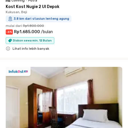
Coliving
•
Putra
Kost Kost Nugie 2 UI Depok
Kukusan, Beji
3.8 km dari stasiun lenteng agung
mulai dari
Rp1.800.000
Rp1.685.000
/
bulan
-
6
%
Diskon sewa min. 12 Bulan
Lihat info lebih banyak
Close