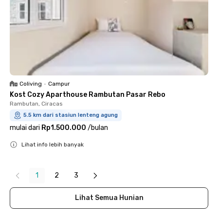
Coliving
•
Campur
Kost Cozy Aparthouse Rambutan Pasar Rebo
Rambutan, Ciracas
5.5 km dari stasiun lenteng agung
mulai dari
Rp1.500.000
/
bulan
Lihat info lebih banyak
Close
1
2
3
Lihat Semua Hunian