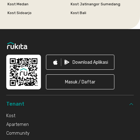
Kost Medan
Kost Jatinangor Sumedang
Kost Sidoarjo
Kost Bali
Footer
Download Aplikasi
Masuk / Daftar
Tenant
Kost
Apartemen
Community