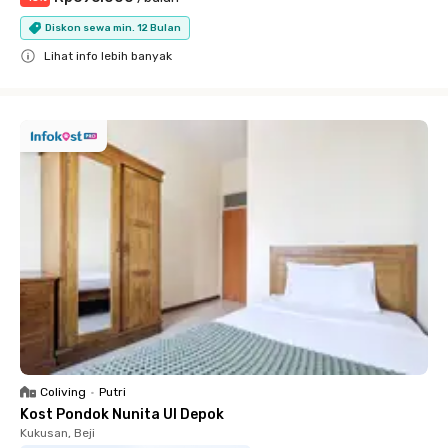
Diskon sewa min. 12 Bulan
Lihat info lebih banyak
Close
Coliving
•
Putri
Kost Pondok Nunita UI Depok
Kukusan, Beji