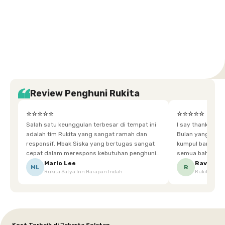
Setiabudi
Cilandak
Depok
Kemanggisan
Semarang
Medan
Tangerang
Bali
Yogyakarta
Jakarta
Jakarta
Jawa
Jakarta
Jawa
Sumatera
Selatan
Banten
Selatan
Barat
Barat
Bali
Yogyakarta
Tengah
Utara
Review Penghuni Rukita
⭐⭐⭐⭐⭐
⭐⭐⭐⭐⭐
Salah satu keunggulan terbesar di tempat ini
I say thankyou s
adalah tim Rukita yang sangat ramah dan
Bulan yang super happy! banyak tem
responsif. Mbak Siska yang bertugas sangat
kumpul bareng mak
cepat dalam merespons kebutuhan penghuni.
semua bahagia ad
Ketika saya meminta keset karena sempat
mgkn saran dari air aja & kebersihan lebih di
Mario Lee
Ravena
ML
R
Rukita Satya Inn Harapan Indah
Rukita Dimi
terpeleset, permintaan tersebut langsung
tingkatka
dipenuhi dengan cepat. Terima kasih Mbak
Siska.