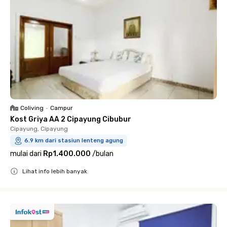
Coliving
•
Campur
Kost Griya AA 2 Cipayung Cibubur
Cipayung, Cipayung
6.9 km dari stasiun lenteng agung
mulai dari
Rp1.400.000
/
bulan
Lihat info lebih banyak
Close