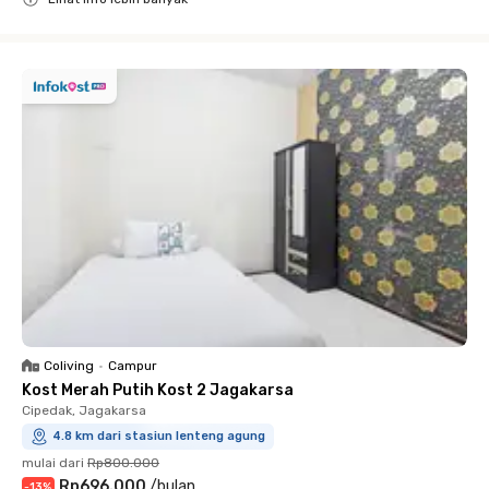
Close
Coliving
•
Campur
Kost Merah Putih Kost 2 Jagakarsa
Cipedak, Jagakarsa
4.8 km dari stasiun lenteng agung
mulai dari
Rp800.000
Rp696.000
/
bulan
-
13
%