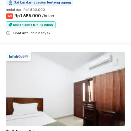
3.6 km dari stasiun lenteng agung
mulai dari
Rp1.800.000
Rp1.685.000
/
bulan
-
6
%
Diskon sewa min. 12 Bulan
Lihat info lebih banyak
Close