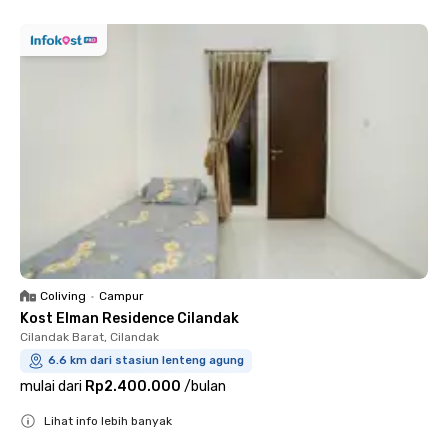
Coliving
•
Campur
Kost Elman Residence Cilandak
Cilandak Barat, Cilandak
6.6 km dari stasiun lenteng agung
mulai dari
Rp2.400.000
/
bulan
Lihat info lebih banyak
Close