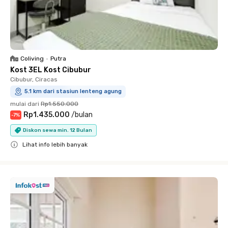
Coliving
•
Putra
Kost 3EL Kost Cibubur
Cibubur, Ciracas
5.1 km dari stasiun lenteng agung
mulai dari
Rp1.550.000
Rp1.435.000
/
bulan
-
7
%
Diskon sewa min. 12 Bulan
Lihat info lebih banyak
Close