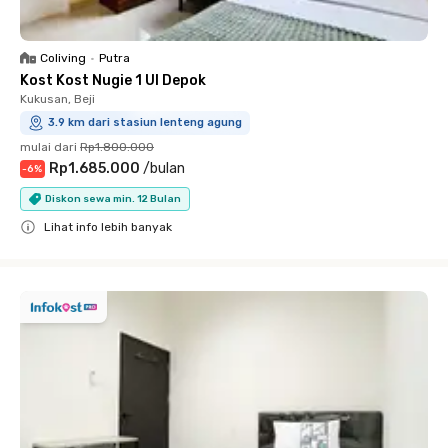
Coliving
•
Putra
Kost Kost Nugie 1 UI Depok
Kukusan, Beji
3.9 km dari stasiun lenteng agung
mulai dari
Rp1.800.000
Rp1.685.000
/
bulan
-
6
%
Diskon sewa min. 12 Bulan
Lihat info lebih banyak
Close