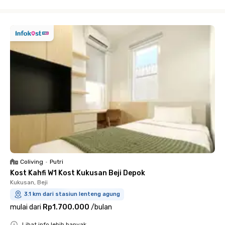
Close
Coliving
•
Putri
Kost Kahfi W1 Kost Kukusan Beji Depok
Kukusan, Beji
3.1 km dari stasiun lenteng agung
mulai dari
Rp1.700.000
/
bulan
Lihat info lebih banyak