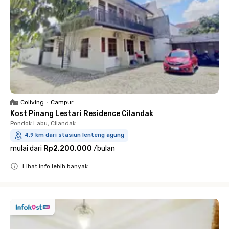
Coliving
•
Campur
Kost Pinang Lestari Residence Cilandak
Pondok Labu, Cilandak
4.9 km dari stasiun lenteng agung
mulai dari
Rp2.200.000
/
bulan
Lihat info lebih banyak
Close