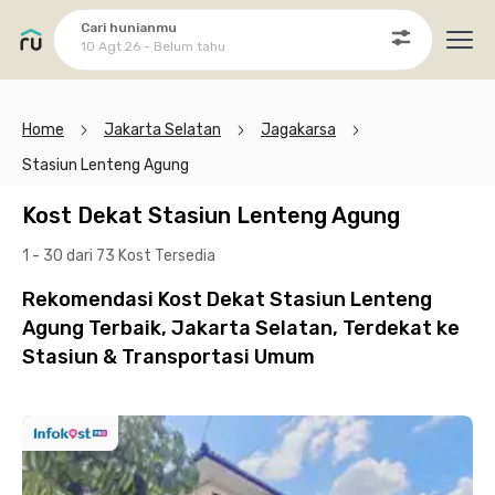
Cari hunianmu
10 Agt 26 - Belum tahu
Ope
Home
Jakarta Selatan
Jagakarsa
Stasiun Lenteng Agung
Kost Dekat Stasiun Lenteng Agung
1 - 30 dari 73 Kost
Tersedia
Rekomendasi Kost Dekat Stasiun Lenteng
Agung Terbaik, Jakarta Selatan, Terdekat ke
Stasiun & Transportasi Umum