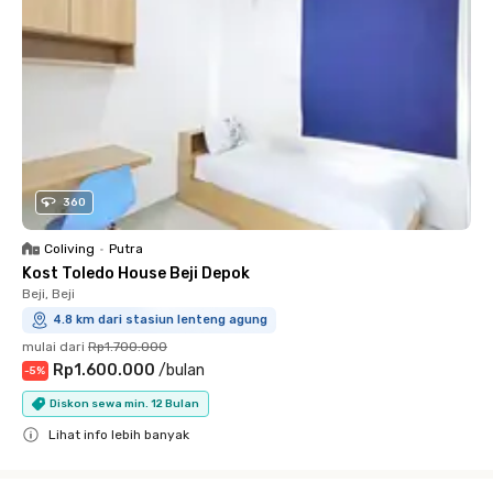
360
Coliving
•
Putra
Kost Toledo House Beji Depok
Beji, Beji
4.8 km dari stasiun lenteng agung
mulai dari
Rp1.700.000
Rp1.600.000
/
bulan
-
5
%
Diskon sewa min. 12 Bulan
Lihat info lebih banyak
Close