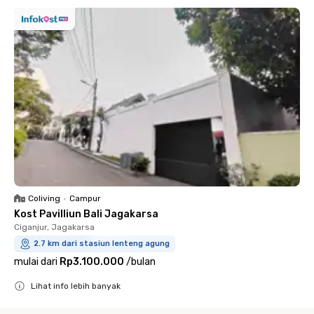
Coliving
•
Campur
Kost Pavilliun Bali Jagakarsa
Ciganjur, Jagakarsa
2.7 km dari stasiun lenteng agung
mulai dari
Rp3.100.000
/
bulan
Lihat info lebih banyak
Close