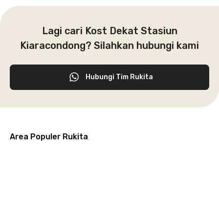
Lagi cari Kost Dekat Stasiun
Kiaracondong? Silahkan hubungi kami
Hubungi Tim Rukita
Area Populer Rukita
Grogol
Kebon
Kuningan
Petamburan
Menteng
Jeruk
Bandung
Surabaya
Malang
Solo
Karawaci
Jakarta
Jakarta
Jakarta
Jakarta
Jawa
Jawa
Jawa
Jawa
Selatan
Barat
Tangerang
Pusat
Barat
Barat
Timur
Timur
Tengah