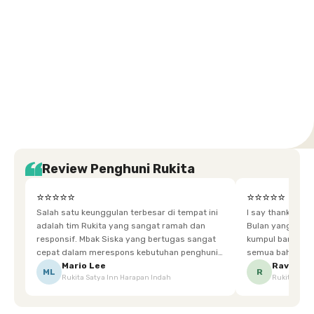
Setiabudi
Cilandak
Depok
Kemanggisan
Semarang
Medan
Tangerang
Bali
Yogyakarta
Jakarta
Jakarta
Jawa
Jakarta
Jawa
Sumatera
Selatan
Banten
Selatan
Barat
Barat
Bali
Yogyakarta
Tengah
Utara
Review Penghuni Rukita
⭐⭐⭐⭐⭐
⭐⭐⭐⭐⭐
Salah satu keunggulan terbesar di tempat ini
I say thankyou s
adalah tim Rukita yang sangat ramah dan
Bulan yang super happy! banyak tem
responsif. Mbak Siska yang bertugas sangat
kumpul bareng mak
cepat dalam merespons kebutuhan penghuni.
semua bahagia ad
Ketika saya meminta keset karena sempat
mgkn saran dari air aja & kebersihan lebih di
Mario Lee
Ravena
ML
R
Rukita Satya Inn Harapan Indah
Rukita Dimi
terpeleset, permintaan tersebut langsung
tingkatka
dipenuhi dengan cepat. Terima kasih Mbak
Siska.