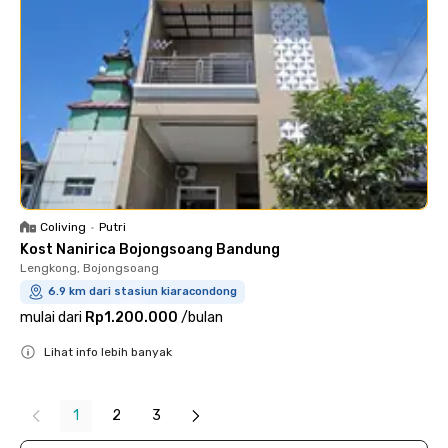
Coliving
•
Putri
Kost Nanirica Bojongsoang Bandung
Lengkong, Bojongsoang
6.9 km dari stasiun kiaracondong
mulai dari
Rp1.200.000
/
bulan
Lihat info lebih banyak
Close
1
2
3