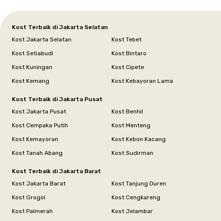
Kost Terbaik di Jakarta Selatan
Kost Jakarta Selatan
Kost Tebet
Kost Setiabudi
Kost Bintaro
Kost Kuningan
Kost Cipete
Kost Kemang
Kost Kebayoran Lama
Kost Terbaik di Jakarta Pusat
Kost Jakarta Pusat
Kost Benhil
Kost Cempaka Putih
Kost Menteng
Kost Kemayoran
Kost Kebon Kacang
Kost Tanah Abang
Kost Sudirman
Kost Terbaik di Jakarta Barat
Kost Jakarta Barat
Kost Tanjung Duren
Kost Grogol
Kost Cengkareng
Kost Palmerah
Kost Jelambar