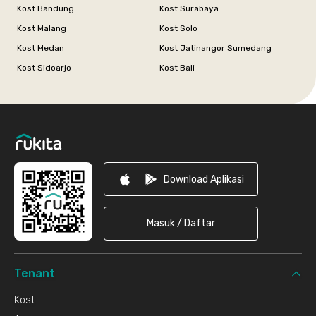
Kost Bandung
Kost Surabaya
Kost Malang
Kost Solo
Kost Medan
Kost Jatinangor Sumedang
Kost Sidoarjo
Kost Bali
Footer
Download Aplikasi
Masuk / Daftar
Tenant
Kost