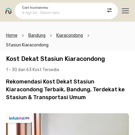
Cari hunianmu
8 Agt 26 - Belum tahu
Ope
Home
Bandung
Kiaracondong
Stasiun Kiaracondong
Kost Dekat Stasiun Kiaracondong
1 - 30 dari 63 Kost
Tersedia
Rekomendasi Kost Dekat Stasiun
Kiaracondong Terbaik, Bandung, Terdekat ke
Stasiun & Transportasi Umum