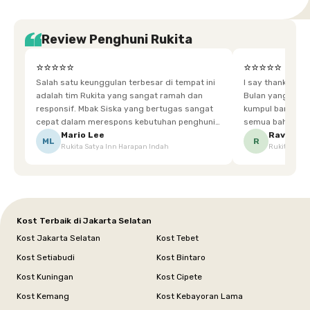
Review Penghuni Rukita
⭐⭐⭐⭐⭐
⭐⭐⭐⭐⭐
Salah satu keunggulan terbesar di tempat ini
I say thankyou s
adalah tim Rukita yang sangat ramah dan
Bulan yang super happy! banyak tem
responsif. Mbak Siska yang bertugas sangat
kumpul bareng mak
cepat dalam merespons kebutuhan penghuni.
semua bahagia ad
Ketika saya meminta keset karena sempat
mgkn saran dari air aja & kebersihan lebih di
Mario Lee
Ravena
ML
R
Rukita Satya Inn Harapan Indah
Rukita Dimi
terpeleset, permintaan tersebut langsung
tingkatka
dipenuhi dengan cepat. Terima kasih Mbak
Siska.
Kost Terbaik di Jakarta Selatan
Kost Jakarta Selatan
Kost Tebet
Kost Setiabudi
Kost Bintaro
Kost Kuningan
Kost Cipete
Kost Kemang
Kost Kebayoran Lama