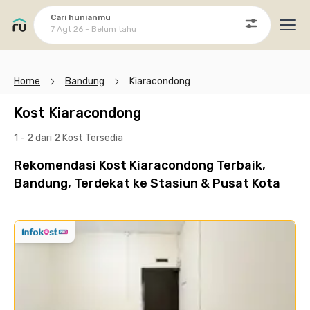
Cari hunianmu
7 Agt 26 - Belum tahu
Ope
Home
Bandung
Kiaracondong
Kost Kiaracondong
1 - 2 dari 2 Kost
Tersedia
Rekomendasi Kost Kiaracondong Terbaik,
Bandung, Terdekat ke Stasiun & Pusat Kota