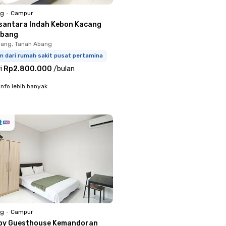
ng
•
Campur
santara Indah Kebon Kacang
Abang
ang, Tanah Abang
m dari rumah sakit pusat pertamina
i
Rp2.800.000
/
bulan
info lebih banyak
ng
•
Campur
by Guesthouse Kemandoran