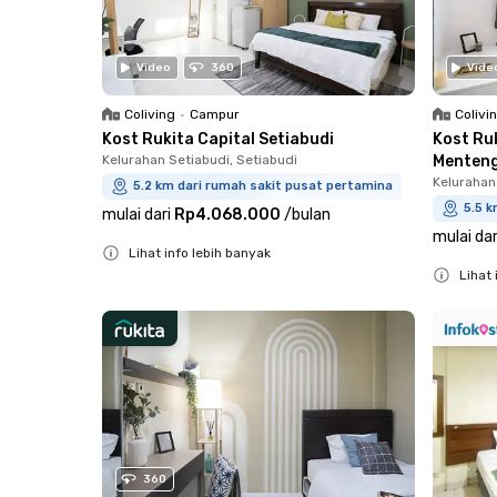
Video
360
Vide
Coliving
•
Campur
Colivi
Kost Rukita Capital Setiabudi
Kost Ru
Kelurahan Setiabudi, Setiabudi
Menten
Kelurahan
5.2 km dari rumah sakit pusat pertamina
5.5 k
mulai dari
Rp4.068.000
/
bulan
mulai dar
Lihat info lebih banyak
Lihat 
Close
Close
360