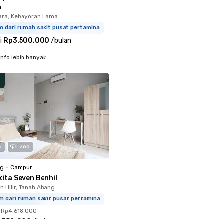
n
ara, Kebayoran Lama
m dari rumah sakit pusat pertamina
i
Rp3.500.000
/
bulan
info lebih banyak
o
360
ng
•
Campur
kita Seven Benhil
 Hilir, Tanah Abang
km dari rumah sakit pusat pertamina
Rp4.618.000