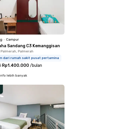
ng
•
Campur
aha Sandang C3 Kemanggisan
 Palmerah, Palmerah
km dari rumah sakit pusat pertamina
i
Rp1.400.000
/
bulan
info lebih banyak