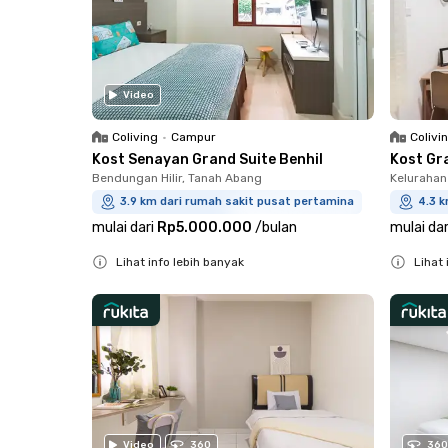
Video
Coliving
•
Campur
Colivi
Kost Senayan Grand Suite Benhil
Kost Gr
Bendungan Hilir, Tanah Abang
Kelurahan
3.9 km dari rumah sakit pusat pertamina
4.3 
mulai dari
Rp5.000.000
/
bulan
mulai dar
Lihat info lebih banyak
Lihat 
Close
Close
Video
360
360