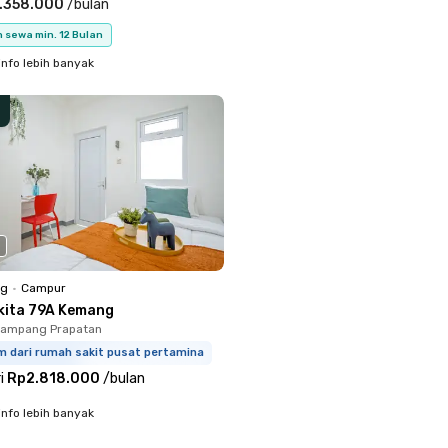
.358.000
/
bulan
 sewa min. 12 Bulan
info lebih banyak
ng
•
Campur
kita 79A Kemang
Mampang Prapatan
m dari rumah sakit pusat pertamina
i
Rp2.818.000
/
bulan
info lebih banyak