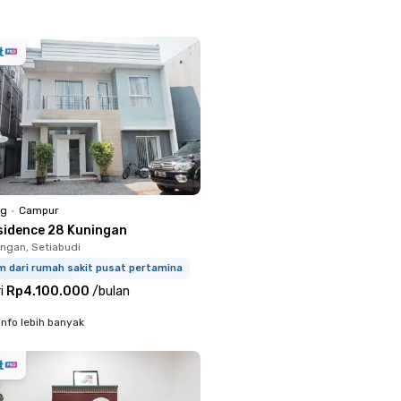
ng
•
Campur
sidence 28 Kuningan
ingan, Setiabudi
m dari rumah sakit pusat pertamina
i
Rp4.100.000
/
bulan
info lebih banyak