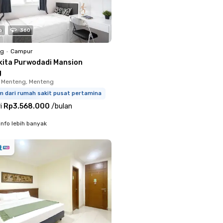
o
360
ng
•
Campur
kita Purwodadi Mansion
g
 Menteng, Menteng
m dari rumah sakit pusat pertamina
i
Rp3.568.000
/
bulan
info lebih banyak