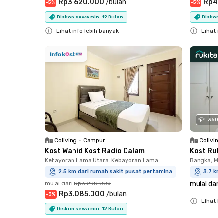
Rp3.620.000
/
bulan
Rp4
-
5
%
-
5
%
Diskon sewa min. 12 Bulan
Diskon
Lihat info lebih banyak
Lihat 
Close
Close
360
Coliving
•
Campur
Colivi
Kost Wahid Kost Radio Dalam
Kost Ru
Kebayoran Lama Utara, Kebayoran Lama
Bangka, 
2.5 km dari rumah sakit pusat pertamina
3.7 k
mulai dari
Rp3.200.000
mulai dar
Rp3.085.000
/
bulan
-
3
%
Lihat 
Diskon sewa min. 12 Bulan
Close