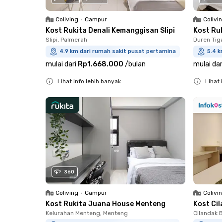
Coliving
•
Campur
Colivi
Kost Rukita Denali Kemanggisan Slipi
Kost Ru
Slipi, Palmerah
Duren Tig
4.9 km dari rumah sakit pusat pertamina
5.4 
mulai dari
Rp1.668.000
/
bulan
mulai dar
Lihat info lebih banyak
Lihat 
Close
Close
360
Coliving
•
Campur
Colivi
Kost Rukita Juana House Menteng
Kost Ci
Kelurahan Menteng, Menteng
Cilandak B