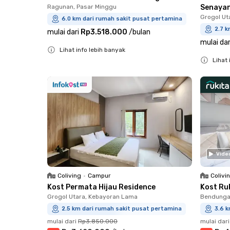
Ragunan, Pasar Minggu
Senaya
Grogol Ut
6.0 km dari rumah sakit pusat pertamina
2.7 k
mulai dari
Rp3.518.000
/
bulan
mulai dar
Lihat info lebih banyak
Lihat 
Close
Close
Vide
Coliving
•
Campur
Colivi
Kost Permata Hijau Residence
Kost Ru
Grogol Utara, Kebayoran Lama
Bendungan
2.5 km dari rumah sakit pusat pertamina
3.6 
mulai dari
Rp3.850.000
mulai dari