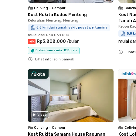
Coliving
•
Campur
Colivi
Kost Rukita Kudus Menteng
Kost Nu
Kelurahan Menteng, Menteng
Tanah 
Kebon Kac
5.5 km dari rumah sakit pusat pertamina
5.8 k
mulai dari
Rp4.068.000
Rp3.808.000
/
bulan
mulai dar
-
6
%
Diskon sewa min. 12 Bulan
Lihat 
Lihat info lebih banyak
Close
Close
Video
Coliving
•
Campur
Colivi
Kost Rukita Samara House Ragunan
Kost Lo