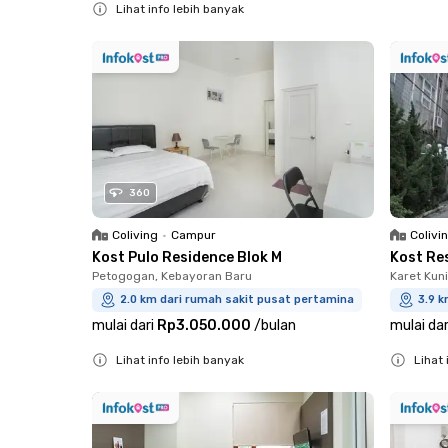
Lihat info lebih banyak
Close
360
Coliving
•
Campur
Colivi
Kost Pulo Residence Blok M
Kost Re
Petogogan, Kebayoran Baru
Karet Kun
2.0 km dari rumah sakit pusat pertamina
3.9 k
mulai dari
Rp3.050.000
/
bulan
mulai dar
Lihat info lebih banyak
Lihat 
Close
Close