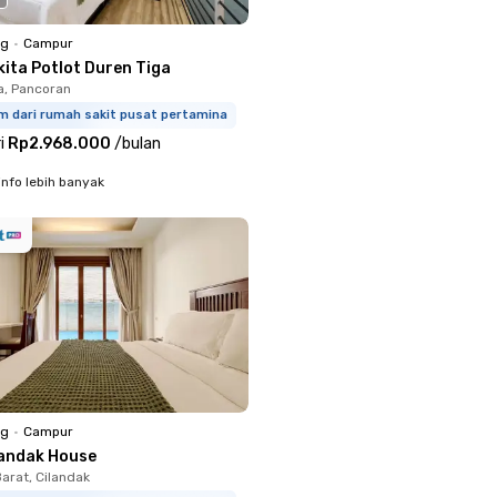
ng
•
Campur
kita Potlot Duren Tiga
a, Pancoran
km dari rumah sakit pusat pertamina
i
Rp2.968.000
/
bulan
info lebih banyak
ng
•
Campur
landak House
arat, Cilandak