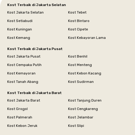
Kost Terbaik di Jakarta Selatan
Kost Jakarta Selatan
Kost Tebet
Kost Setiabudi
Kost Bintaro
Kost Kuningan
Kost Cipete
Kost Kemang
Kost Kebayoran Lama
Kost Terbaik di Jakarta Pusat
Kost Jakarta Pusat
Kost Benhil
Kost Cempaka Putih
Kost Menteng
Kost Kemayoran
Kost Kebon Kacang
Kost Tanah Abang
Kost Sudirman
Kost Terbaik di Jakarta Barat
Kost Jakarta Barat
Kost Tanjung Duren
Kost Grogol
Kost Cengkareng
Kost Palmerah
Kost Jelambar
Kost Kebon Jeruk
Kost Slipi