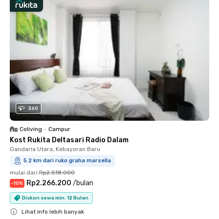
360
Coliving
•
Campur
Kost Rukita Deltasari Radio Dalam
Gandaria Utara, Kebayoran Baru
5.2 km dari ruko graha marsella
mulai dari
Rp2.518.000
Rp2.266.200
/
bulan
-
10
%
Diskon sewa min. 12 Bulan
Lihat info lebih banyak