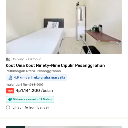
Coliving
•
Campur
Kost Uma Kost Ninety-Nine Cipulir Pesanggrahan
Petukangan Utara, Pesanggrahan
4.8 km dari ruko graha marsella
mulai dari
Rp1.268.000
Rp1.141.200
/
bulan
-
10
%
Diskon sewa min. 12 Bulan
Lihat info lebih banyak
Close