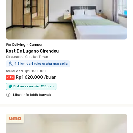
Coliving
•
Campur
Kost De Lugano Cirendeu
Cireundeu, Ciputat Timur
4.8 km dari ruko graha marsella
mulai dari
Rp1.850.000
Rp1.620.000
/
bulan
-
12
%
Diskon sewa min. 12 Bulan
Lihat info lebih banyak
Close