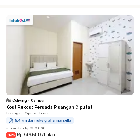
Close
Coliving
•
Campur
Kost Rukost Persada Pisangan Ciputat
Pisangan, Ciputat Timur
5.4 km dari ruko graha marsella
mulai dari
Rp850.000
Rp739.500
/
bulan
-
13
%