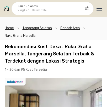
Cari hunianmu
9 Agt 26 - Belum tahu
Ope
Home
Tangerang Selatan
Pondok Aren
Ruko Graha Marsella
Rekomendasi Kost Dekat Ruko Graha
Marsella, Tangerang Selatan Terbaik &
Terdekat dengan Lokasi Strategis
1 - 30 dari 95 Kost
Tersedia