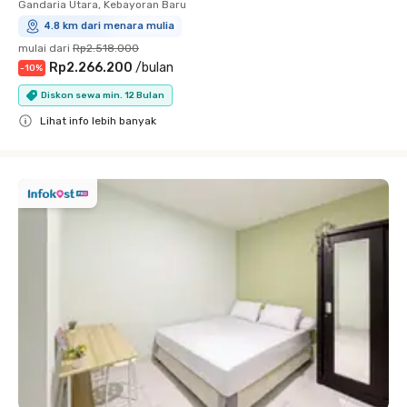
Gandaria Utara, Kebayoran Baru
4.8 km dari menara mulia
mulai dari
Rp2.518.000
Rp2.266.200
/
bulan
-
10
%
Diskon sewa min. 12 Bulan
Lihat info lebih banyak
Close