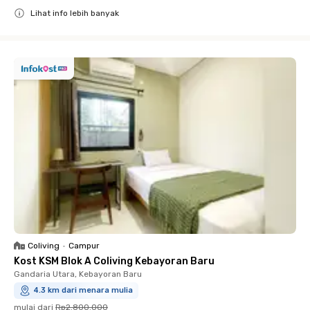
Lihat info lebih banyak
Close
Coliving
•
Campur
Kost KSM Blok A Coliving Kebayoran Baru
Gandaria Utara, Kebayoran Baru
4.3 km dari menara mulia
mulai dari
Rp2.800.000