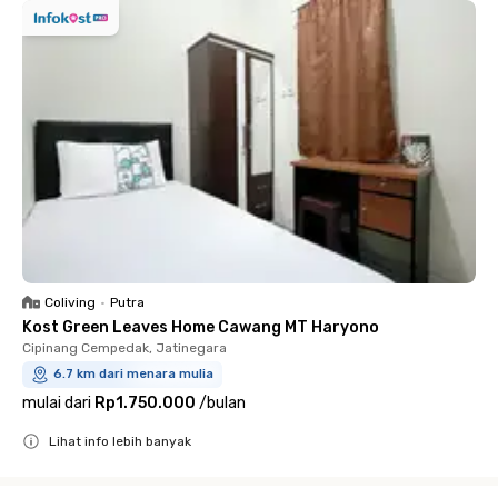
Coliving
•
Putra
Kost Green Leaves Home Cawang MT Haryono
Cipinang Cempedak, Jatinegara
6.7 km dari menara mulia
mulai dari
Rp1.750.000
/
bulan
Lihat info lebih banyak
Close