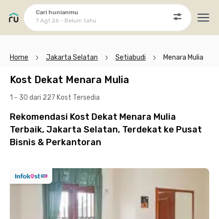
Cari hunianmu
7 Agt 26 - Belum tahu
Ope
Home
Jakarta Selatan
Setiabudi
Menara Mulia
Kost Dekat Menara Mulia
1 - 30 dari 227 Kost
Tersedia
Rekomendasi Kost Dekat Menara Mulia
Terbaik, Jakarta Selatan, Terdekat ke Pusat
Bisnis & Perkantoran