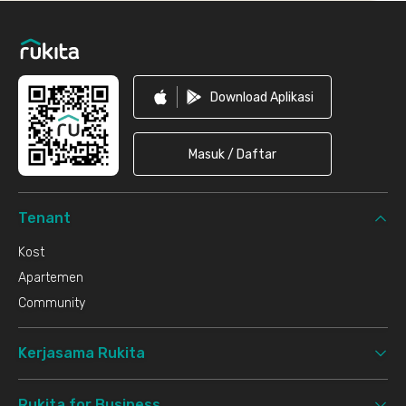
Footer
Download Aplikasi
Masuk / Daftar
Tenant
Kost
Apartemen
Community
Kerjasama Rukita
Rukita for Business