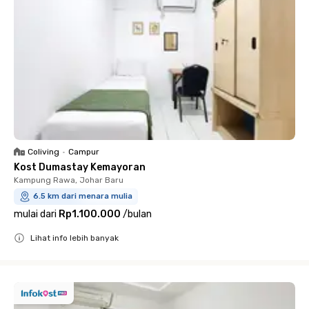
Coliving
•
Campur
Kost Dumastay Kemayoran
Kampung Rawa, Johar Baru
6.5 km dari menara mulia
mulai dari
Rp1.100.000
/
bulan
Lihat info lebih banyak
Close