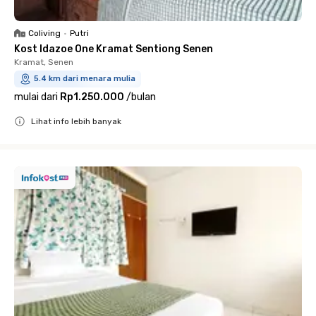
Coliving
•
Putri
Kost Idazoe One Kramat Sentiong Senen
Kramat, Senen
5.4 km dari menara mulia
mulai dari
Rp1.250.000
/
bulan
Lihat info lebih banyak
Close