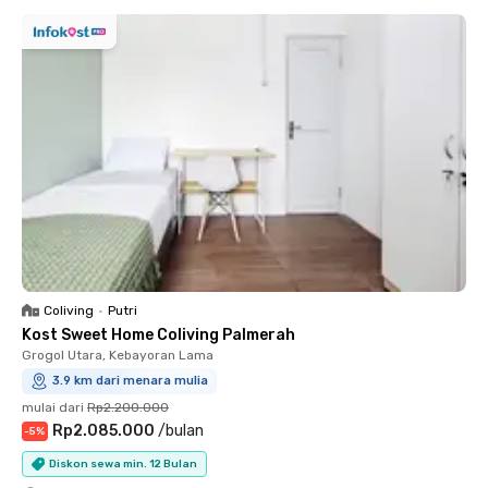
Coliving
•
Putri
Kost Sweet Home Coliving Palmerah
Grogol Utara, Kebayoran Lama
3.9 km dari menara mulia
mulai dari
Rp2.200.000
Rp2.085.000
/
bulan
-
5
%
Diskon sewa min. 12 Bulan