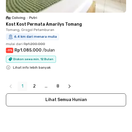
Coliving
•
Putri
Kost Kost Permata Amarilys Tomang
Tomang, Grogol Petamburan
6.4 km dari menara mulia
mulai dari
Rp1.200.000
Rp1.085.000
/
bulan
-
9
%
Diskon sewa min. 12 Bulan
Lihat info lebih banyak
Close
1
2
...
8
Lihat Semua Hunian