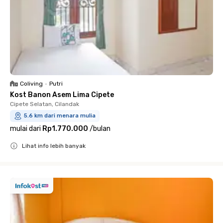
Coliving
•
Putri
Kost Banon Asem Lima Cipete
Cipete Selatan, Cilandak
5.6 km dari menara mulia
mulai dari
Rp1.770.000
/
bulan
Lihat info lebih banyak
Close