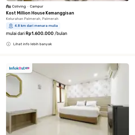
Coliving
•
Campur
Kost Million House Kemanggisan
Kelurahan Palmerah, Palmerah
4.8 km dari menara mulia
mulai dari
Rp1.600.000
/
bulan
Lihat info lebih banyak
Close