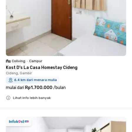
Coliving
•
Campur
Kost D's La Casa Homestay Cideng
Cideng, Gambir
6.4 km dari menara mulia
mulai dari
Rp1.700.000
/
bulan
Lihat info lebih banyak
Close