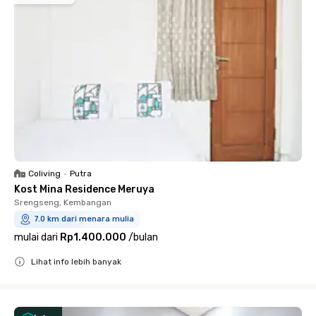
Coliving
•
Putra
Kost Mina Residence Meruya
Srengseng, Kembangan
7.0 km dari menara mulia
mulai dari
Rp1.400.000
/
bulan
Lihat info lebih banyak
Close