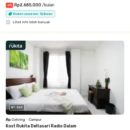
Rp2.685.000
/
bulan
-
4
%
Diskon sewa min. 12 Bulan
Lihat info lebih banyak
Close
360
Coliving
•
Campur
Kost Rukita Deltasari Radio Dalam