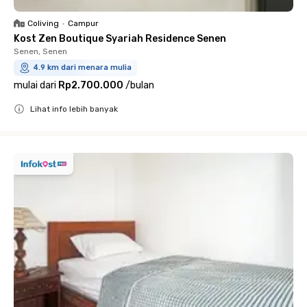
Coliving
•
Campur
Kost Zen Boutique Syariah Residence Senen
Senen, Senen
4.9 km dari menara mulia
mulai dari
Rp2.700.000
/
bulan
Lihat info lebih banyak
Close