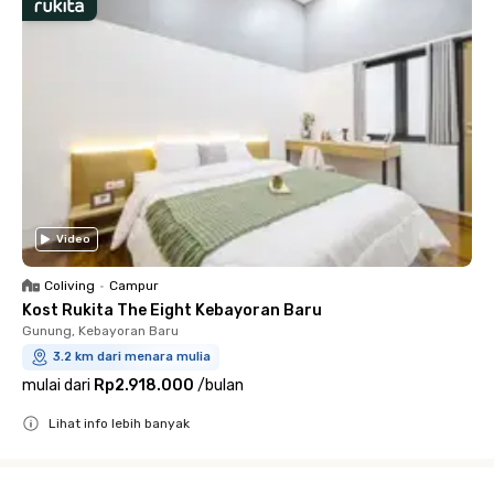
Video
Coliving
•
Campur
Kost Rukita The Eight Kebayoran Baru
Gunung, Kebayoran Baru
3.2 km dari menara mulia
mulai dari
Rp2.918.000
/
bulan
Lihat info lebih banyak
Close