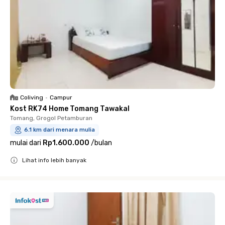
Coliving
•
Campur
Kost RK74 Home Tomang Tawakal
Tomang, Grogol Petamburan
6.1 km dari menara mulia
mulai dari
Rp1.600.000
/
bulan
Lihat info lebih banyak
Close