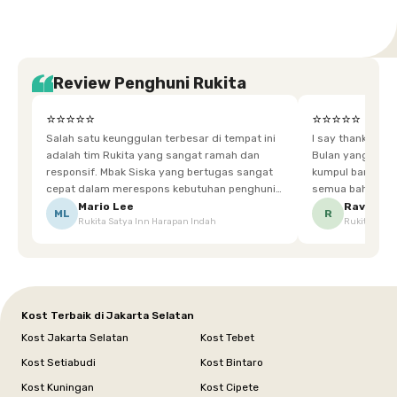
Review Penghuni Rukita
⭐⭐⭐⭐⭐
⭐⭐⭐⭐⭐
Salah satu keunggulan terbesar di tempat ini
I say thankyou s
adalah tim Rukita yang sangat ramah dan
Bulan yang super happy! banyak tem
responsif. Mbak Siska yang bertugas sangat
kumpul bareng mak
cepat dalam merespons kebutuhan penghuni.
semua bahagia ad
Ketika saya meminta keset karena sempat
mgkn saran dari air aja & kebersihan lebih di
Mario Lee
Ravena
ML
R
Rukita Satya Inn Harapan Indah
Rukita Dimi
terpeleset, permintaan tersebut langsung
tingkatka
dipenuhi dengan cepat. Terima kasih Mbak
Siska.
Kost Terbaik di Jakarta Selatan
Kost Jakarta Selatan
Kost Tebet
Kost Setiabudi
Kost Bintaro
Kost Kuningan
Kost Cipete