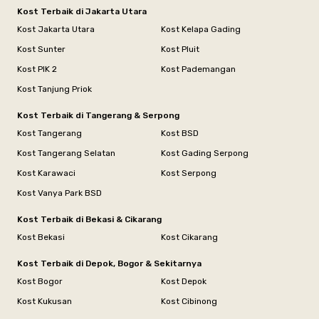
Kost Terbaik di Jakarta Utara
Kost Jakarta Utara
Kost Kelapa Gading
Kost Sunter
Kost Pluit
Kost PIK 2
Kost Pademangan
Kost Tanjung Priok
Kost Terbaik di Tangerang & Serpong
Kost Tangerang
Kost BSD
Kost Tangerang Selatan
Kost Gading Serpong
Kost Karawaci
Kost Serpong
Kost Vanya Park BSD
Kost Terbaik di Bekasi & Cikarang
Kost Bekasi
Kost Cikarang
Kost Terbaik di Depok, Bogor & Sekitarnya
Kost Bogor
Kost Depok
Kost Kukusan
Kost Cibinong