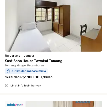
Coliving
•
Campur
Kost Soho House Tawakal Tomang
Tomang, Grogol Petamburan
6.7 km dari menara mulia
mulai dari
Rp1.100.000
/
bulan
Lihat info lebih banyak
Close