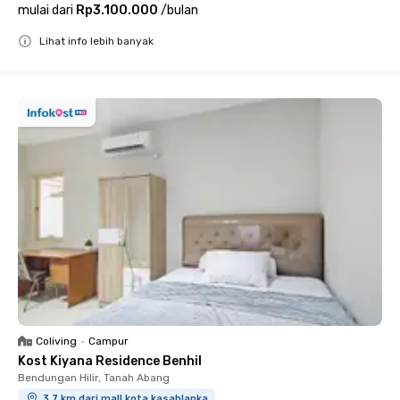
mulai dari
Rp3.100.000
/
bulan
Lihat info lebih banyak
Close
Coliving
•
Campur
Kost Kiyana Residence Benhil
Bendungan Hilir, Tanah Abang
3.7 km dari mall kota kasablanka