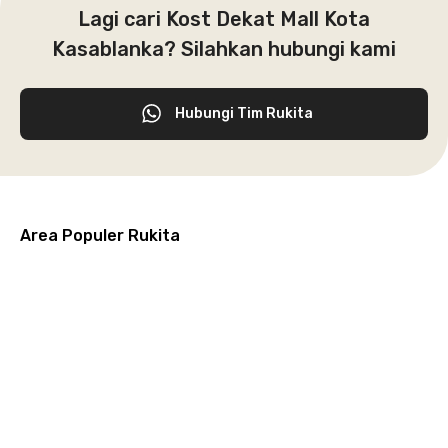
Lagi cari Kost Dekat Mall Kota
Kasablanka? Silahkan hubungi kami
Hubungi Tim Rukita
Area Populer Rukita
Grogol
Kebon
Kuningan
Petamburan
Menteng
Jeruk
Bandung
Surabaya
Malang
Solo
Karawaci
Jakarta
Jakarta
Jakarta
Jakarta
Jawa
Jawa
Jawa
Jawa
Selatan
Barat
Tangerang
Pusat
Barat
Barat
Timur
Timur
Tengah