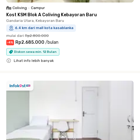
Coliving
•
Campur
Kost KSM Blok A Coliving Kebayoran Baru
Gandaria Utara, Kebayoran Baru
6.4 km dari mall kota kasablanka
mulai dari
Rp2.800.000
Rp2.685.000
/
bulan
-
4
%
Diskon sewa min. 12 Bulan
Lihat info lebih banyak
Close