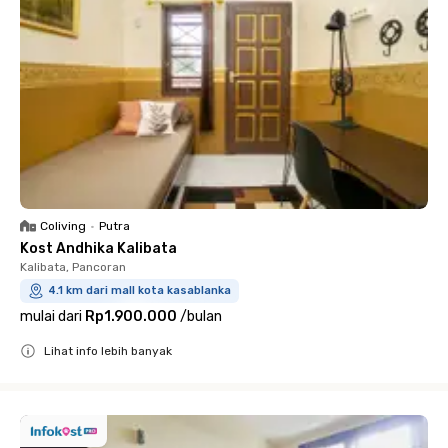
Coliving
•
Putra
Kost Andhika Kalibata
Kalibata, Pancoran
4.1 km dari mall kota kasablanka
mulai dari
Rp1.900.000
/
bulan
Lihat info lebih banyak
Close