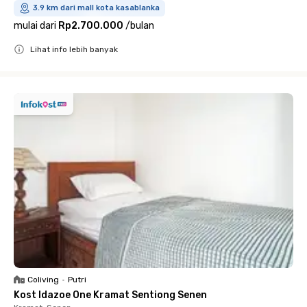
3.9 km dari mall kota kasablanka
mulai dari
Rp2.700.000
/
bulan
Lihat info lebih banyak
Close
Coliving
•
Putri
Kost Idazoe One Kramat Sentiong Senen