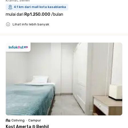
Kramat, Senen
4.1 km dari mall kota kasablanka
mulai dari
Rp1.250.000
/
bulan
Lihat info lebih banyak
Close
Coliving
•
Campur
Kost Amerta @ Benhil