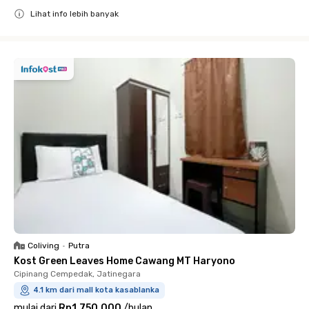
Lihat info lebih banyak
Close
Coliving
•
Putra
Kost Green Leaves Home Cawang MT Haryono
Cipinang Cempedak, Jatinegara
4.1 km dari mall kota kasablanka
mulai dari
Rp1.750.000
/
bulan