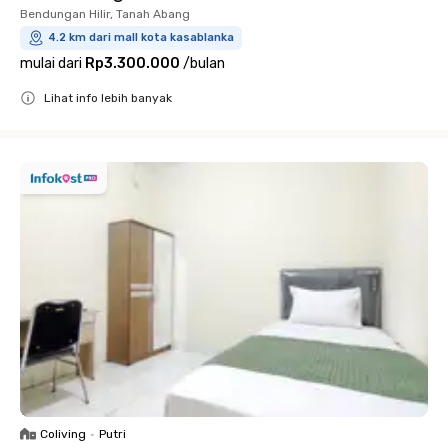
Bendungan Hilir, Tanah Abang
4.2 km dari mall kota kasablanka
mulai dari
Rp3.300.000
/
bulan
Lihat info lebih banyak
Close
Coliving
•
Putri