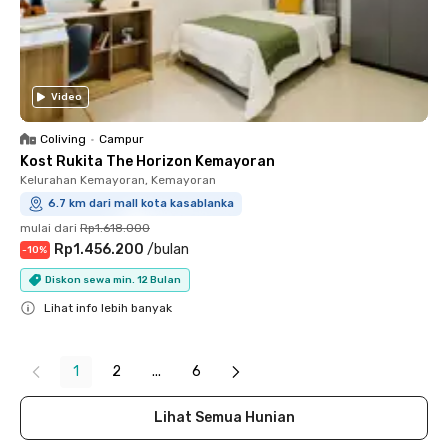
Video
Coliving
•
Campur
Kost Rukita The Horizon Kemayoran
Kelurahan Kemayoran, Kemayoran
6.7 km dari mall kota kasablanka
mulai dari
Rp1.618.000
Rp1.456.200
/
bulan
-
10
%
Diskon sewa min. 12 Bulan
Lihat info lebih banyak
Close
1
2
...
6
Lihat Semua Hunian