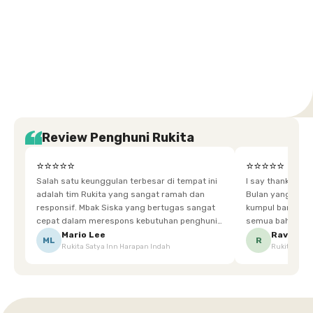
Setiabudi
Cilandak
Depok
Kemanggisan
Semarang
Medan
Tangerang
Bali
Yogyakarta
Jakarta
Jakarta
Jawa
Jakarta
Jawa
Sumatera
Selatan
Banten
Selatan
Barat
Barat
Bali
Yogyakarta
Tengah
Utara
Review Penghuni Rukita
⭐⭐⭐⭐⭐
⭐⭐⭐⭐⭐
Salah satu keunggulan terbesar di tempat ini
I say thankyou s
adalah tim Rukita yang sangat ramah dan
Bulan yang super happy! banyak tem
responsif. Mbak Siska yang bertugas sangat
kumpul bareng mak
cepat dalam merespons kebutuhan penghuni.
semua bahagia ad
Ketika saya meminta keset karena sempat
mgkn saran dari air aja & kebersihan lebih di
Mario Lee
Ravena
ML
R
Rukita Satya Inn Harapan Indah
Rukita Dimi
terpeleset, permintaan tersebut langsung
tingkatka
dipenuhi dengan cepat. Terima kasih Mbak
Siska.