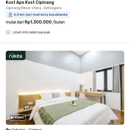
Kost Apo Kost Cipinang
Cipinang Besar Utara, Jatinegara
5.0 km dari mall kota kasablanka
mulai dari
Rp1.300.000
/
bulan
Lihat info lebih banyak
Close
Video
Coliving
•
Campur