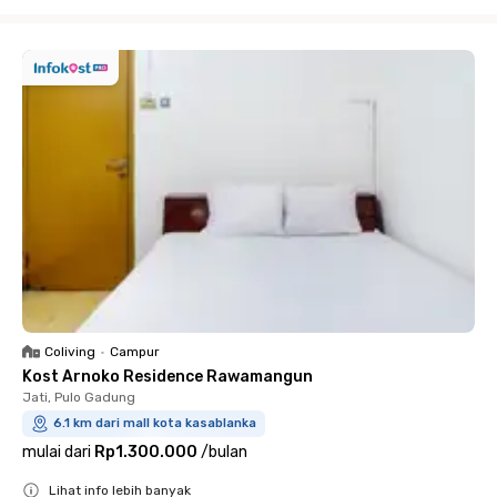
Close
Coliving
•
Campur
Kost Arnoko Residence Rawamangun
Jati, Pulo Gadung
6.1 km dari mall kota kasablanka
mulai dari
Rp1.300.000
/
bulan
Lihat info lebih banyak