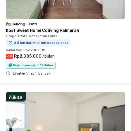
Coliving
•
Putri
Kost Sweet Home Coliving Palmerah
Grogol Utara, Kebayoran Lama
6.5 km dari mall kota kasablanka
mulai dari
Rp2.200.000
Rp2.085.000
/
bulan
-
5
%
Diskon sewa min. 12 Bulan
Lihat info lebih banyak
Close