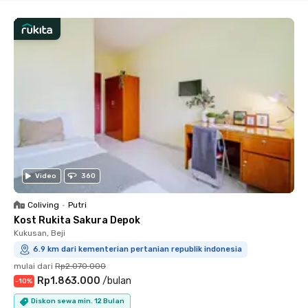
Video
360
Coliving
•
Putri
Kost Rukita Sakura Depok
Kukusan, Beji
6.9 km dari kementerian pertanian republik indonesia
mulai dari
Rp2.070.000
Rp1.863.000
/
bulan
-
10
%
Diskon sewa min. 12 Bulan