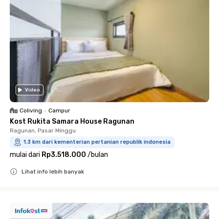
Video
Coliving
•
Campur
Kost Rukita Samara House Ragunan
Ragunan, Pasar Minggu
1.3 km dari kementerian pertanian republik indonesia
mulai dari
Rp3.518.000
/
bulan
Lihat info lebih banyak
Close