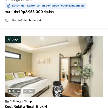
5.0 km dari kementerian pertanian republik indonesia
mulai dari
Rp2.968.000
/
bulan
Lihat info lebih banyak
Close
Video
360
Coliving
•
Campur
Kost Rukita Nipah Blok M