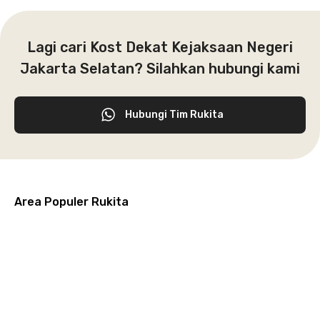
Lagi cari Kost Dekat Kejaksaan Negeri
Jakarta Selatan? Silahkan hubungi kami
Hubungi Tim Rukita
Area Populer Rukita
Grogol
Kebon
Kuningan
Petamburan
Menteng
Jeruk
Bandung
Surabaya
Malang
Solo
Karawaci
Jakarta
Jakarta
Jakarta
Jakarta
Jawa
Jawa
Jawa
Jawa
Selatan
Barat
Tangerang
Pusat
Barat
Barat
Timur
Timur
Tengah