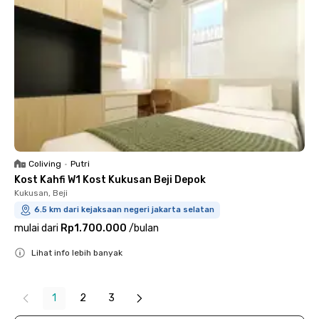
Coliving
•
Putri
Kost Kahfi W1 Kost Kukusan Beji Depok
Kukusan, Beji
6.5 km dari kejaksaan negeri jakarta selatan
mulai dari
Rp1.700.000
/
bulan
Lihat info lebih banyak
Close
1
2
3