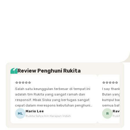
Setiabudi
Cilandak
Depok
Kemanggisan
Semarang
Medan
Tangerang
Bali
Yogyakarta
Jakarta
Jakarta
Jawa
Jakarta
Jawa
Sumatera
Selatan
Banten
Selatan
Barat
Barat
Bali
Yogyakarta
Tengah
Utara
Review Penghuni Rukita
⭐⭐⭐⭐⭐
⭐⭐⭐⭐⭐
Salah satu keunggulan terbesar di tempat ini
I say thankyou s
adalah tim Rukita yang sangat ramah dan
Bulan yang super happy! banyak tem
responsif. Mbak Siska yang bertugas sangat
kumpul bareng mak
cepat dalam merespons kebutuhan penghuni.
semua bahagia ad
Ketika saya meminta keset karena sempat
mgkn saran dari air aja & kebersihan lebih di
Mario Lee
Ravena
ML
R
Rukita Satya Inn Harapan Indah
Rukita Dimi
terpeleset, permintaan tersebut langsung
tingkatka
dipenuhi dengan cepat. Terima kasih Mbak
Siska.