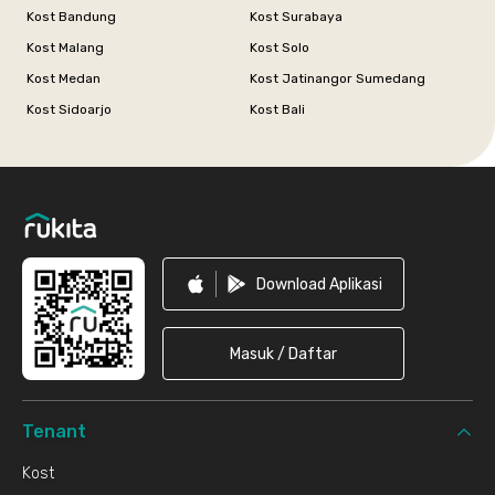
Kost Bandung
Kost Surabaya
Kost Malang
Kost Solo
Kost Medan
Kost Jatinangor Sumedang
Kost Sidoarjo
Kost Bali
Footer
Download Aplikasi
Masuk / Daftar
Tenant
Kost