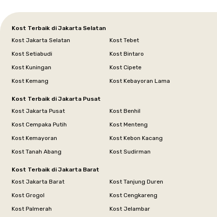
Kost Terbaik di Jakarta Selatan
Kost Jakarta Selatan
Kost Tebet
Kost Setiabudi
Kost Bintaro
Kost Kuningan
Kost Cipete
Kost Kemang
Kost Kebayoran Lama
Kost Terbaik di Jakarta Pusat
Kost Jakarta Pusat
Kost Benhil
Kost Cempaka Putih
Kost Menteng
Kost Kemayoran
Kost Kebon Kacang
Kost Tanah Abang
Kost Sudirman
Kost Terbaik di Jakarta Barat
Kost Jakarta Barat
Kost Tanjung Duren
Kost Grogol
Kost Cengkareng
Kost Palmerah
Kost Jelambar