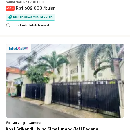
mulai dari
Rp1.780.000
Rp1.602.000
/
bulan
-
10
%
Diskon sewa min. 12 Bulan
Lihat info lebih banyak
Close
Coliving
•
Campur
Kost Srikandi Living Simatupang Jati Padang