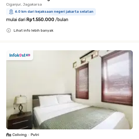
Ciganjur, Jagakarsa
6.0 km dari kejaksaan negeri jakarta selatan
mulai dari
Rp1.550.000
/
bulan
Lihat info lebih banyak
Close
Coliving
•
Putri