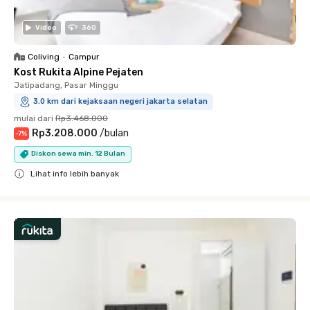
Video
360
Coliving
•
Campur
Kost Rukita Alpine Pejaten
Jatipadang, Pasar Minggu
3.0 km dari kejaksaan negeri jakarta selatan
mulai dari
Rp3.468.000
Rp3.208.000
/
bulan
-
7
%
Diskon sewa min. 12 Bulan
Lihat info lebih banyak
Close