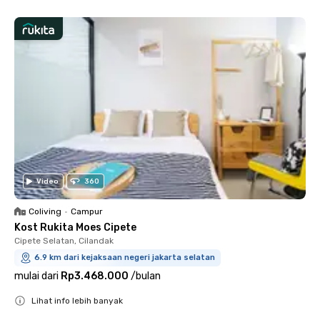
Video
360
Coliving
•
Campur
Kost Rukita Moes Cipete
Cipete Selatan, Cilandak
6.9 km dari kejaksaan negeri jakarta selatan
mulai dari
Rp3.468.000
/
bulan
Lihat info lebih banyak
Close