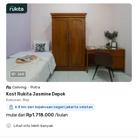
360
Coliving
•
Putra
Kost Rukita Jasmine Depok
Kukusan, Beji
6.8 km dari kejaksaan negeri jakarta selatan
mulai dari
Rp1.718.000
/
bulan
Lihat info lebih banyak
Close