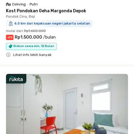
Coliving
•
Putri
Kost Pondokan Geha Margonda Depok
Pondok Cina, Beji
6.0 km dari kejaksaan negeri jakarta selatan
mulai dari
Rp1.600.000
Rp1.500.000
/
bulan
-
6
%
Diskon sewa min. 12 Bulan
Lihat info lebih banyak
Close