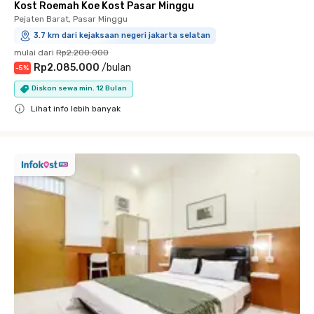
Kost Roemah Koe Kost Pasar Minggu
Pejaten Barat, Pasar Minggu
3.7 km dari kejaksaan negeri jakarta selatan
mulai dari
Rp2.200.000
Rp2.085.000
/
bulan
-
5
%
Diskon sewa min. 12 Bulan
Lihat info lebih banyak
Close