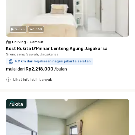
Video
360
Coliving
•
Campur
Kost Rukita D'Pinnar Lenteng Agung Jagakarsa
Srengseng Sawah, Jagakarsa
4.9 km dari kejaksaan negeri jakarta selatan
mulai dari
Rp2.218.000
/
bulan
Lihat info lebih banyak
Close