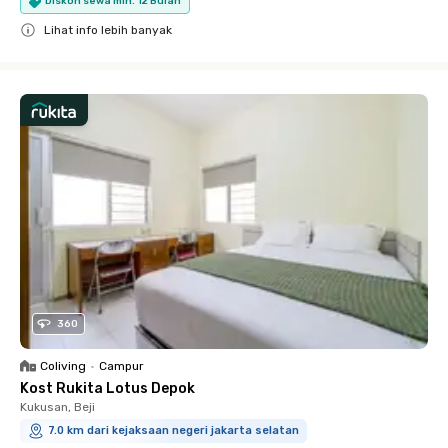
Diskon sewa min. 12 Bulan
Lihat info lebih banyak
Close
360
Coliving
•
Campur
Kost Rukita Lotus Depok
Kukusan, Beji
7.0 km dari kejaksaan negeri jakarta selatan