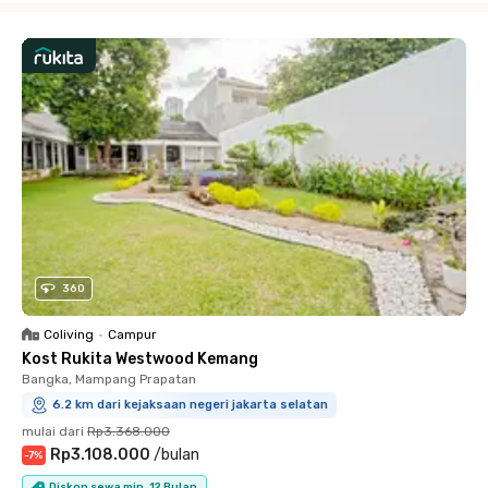
360
Coliving
•
Campur
Kost Rukita Westwood Kemang
Bangka, Mampang Prapatan
6.2 km dari kejaksaan negeri jakarta selatan
mulai dari
Rp3.368.000
Rp3.108.000
/
bulan
-
7
%
Diskon sewa min. 12 Bulan