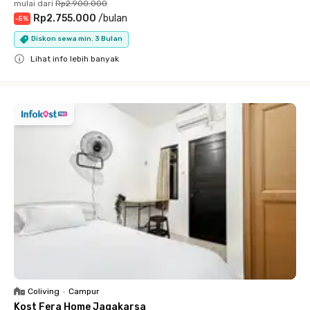
mulai dari
Rp2.900.000
Rp2.755.000
/
bulan
-
5
%
Diskon sewa min. 3 Bulan
Lihat info lebih banyak
Close
Coliving
•
Campur
Kost Fera Home Jagakarsa