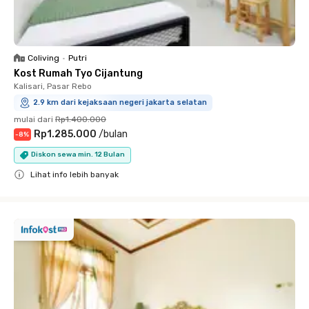
Coliving
•
Putri
Kost Rumah Tyo Cijantung
Kalisari, Pasar Rebo
2.9 km dari kejaksaan negeri jakarta selatan
mulai dari
Rp1.400.000
Rp1.285.000
/
bulan
-
8
%
Diskon sewa min. 12 Bulan
Lihat info lebih banyak
Close