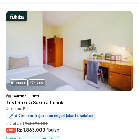
Video
360
Coliving
•
Putri
Kost Rukita Sakura Depok
Kukusan, Beji
6.9 km dari kejaksaan negeri jakarta selatan
mulai dari
Rp2.070.000
Rp1.863.000
/
bulan
-
10
%