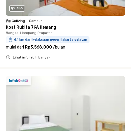
360
Coliving
•
Campur
Kost Rukita 79A Kemang
Bangka, Mampang Prapatan
6.1 km dari kejaksaan negeri jakarta selatan
mulai dari
Rp3.568.000
/
bulan
Lihat info lebih banyak
Close