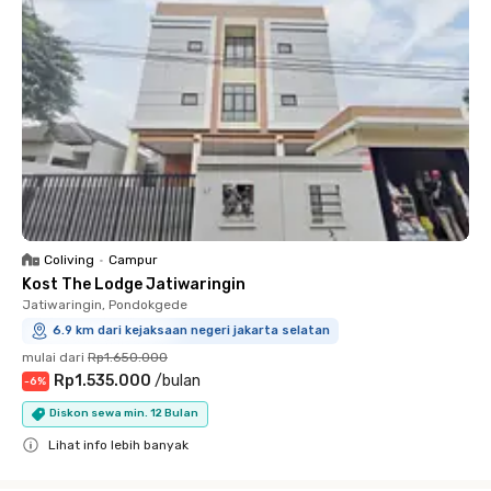
Coliving
•
Campur
Kost The Lodge Jatiwaringin
Jatiwaringin, Pondokgede
6.9 km dari kejaksaan negeri jakarta selatan
mulai dari
Rp1.650.000
Rp1.535.000
/
bulan
-
6
%
Diskon sewa min. 12 Bulan
Lihat info lebih banyak
Close