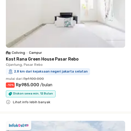
Coliving
•
Campur
Kost Rana Green House Pasar Rebo
Cijantung, Pasar Rebo
2.8 km dari kejaksaan negeri jakarta selatan
mulai dari
Rp1.100.000
Rp985.000
/
bulan
-
10
%
Diskon sewa min. 12 Bulan
Lihat info lebih banyak
Close