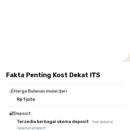
Setiabudi
Cilandak
Depok
Kemanggisan
Semarang
Medan
Tangerang
Bali
Yogyakarta
Jakarta
Jakarta
Jawa
Jakarta
Jawa
Sumatera
Selatan
Banten
Selatan
Barat
Barat
Bali
Yogyakarta
Tengah
Utara
Fakta Penting Kost Dekat ITS
💰
Harga Bulanan mulai dari
Rp 1 juta
🔐
Deposit
Tersedia berbagai skema deposit
*cek detail di
halaman properti