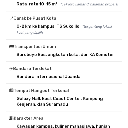
Rata-rata 10-15 m²
*cek info kamar di halaman properti
📍
Jarak ke Pusat Kota
0-2 km ke kampus ITS Sukolilo
*tergantung lokasi
kost yang dipilih
🚌
Transportasi Umum
Suroboyo Bus, angkutan kota, dan KA Komuter
✈️
Bandara Terdekat
Bandara Internasional Juanda
🛍️
Tempat Hangout Terkenal
Galaxy Mall, East Coast Center, Kampung
Kenjeran, dan Suramadu
🌆
Karakter Area
Kawasan kampus, kuliner mahasiswa, hunian