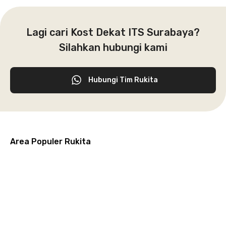
Lagi cari Kost Dekat ITS Surabaya?
Silahkan hubungi kami
Hubungi Tim Rukita
Area Populer Rukita
Grogol
Kebon
Kuningan
Petamburan
Menteng
Jeruk
Bandung
Surabaya
Malang
Solo
Karawaci
Jakarta
Jakarta
Jakarta
Jakarta
Jawa
Jawa
Jawa
Jawa
Selatan
Barat
Tangerang
Pusat
Barat
Barat
Timur
Timur
Tengah