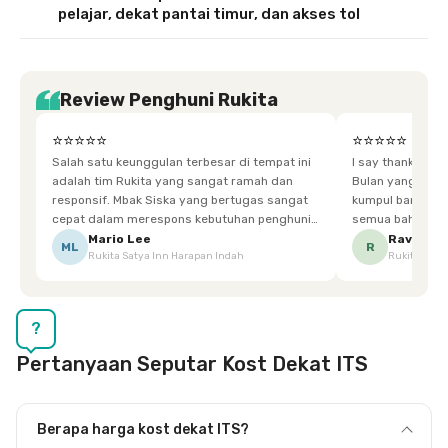
pelajar, dekat pantai timur, dan akses tol
Review Penghuni Rukita
⭐⭐⭐⭐⭐
⭐⭐⭐⭐⭐
Salah satu keunggulan terbesar di tempat ini
I say thankyou s
adalah tim Rukita yang sangat ramah dan
Bulan yang super happy! banyak tem
responsif. Mbak Siska yang bertugas sangat
kumpul bareng mak
cepat dalam merespons kebutuhan penghuni.
semua bahagia ad
Ketika saya meminta keset karena sempat
mgkn saran dari air aja & kebersihan lebih di
Mario Lee
Ravena
ML
R
Rukita Satya Inn Harapan Indah
Rukita Dimi
terpeleset, permintaan tersebut langsung
tingkatka
dipenuhi dengan cepat. Terima kasih Mbak
Siska.
?
Pertanyaan Seputar Kost Dekat ITS
Berapa harga kost dekat ITS?