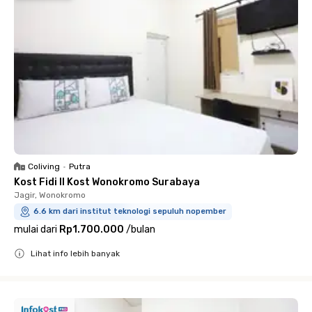
Coliving
•
Putra
Kost Fidi II Kost Wonokromo Surabaya
Jagir, Wonokromo
6.6 km dari institut teknologi sepuluh nopember
mulai dari
Rp1.700.000
/
bulan
Lihat info lebih banyak
Close