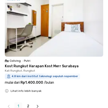
Coliving
•
Putri
Kost Rungkut Harapan Kost Merr Surabaya
Kali Rungkut, Rungkut
4.8 km dari institut teknologi sepuluh nopember
mulai dari
Rp1.400.000
/
bulan
Lihat info lebih banyak
Close
1
2