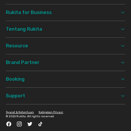
Rukita for Business
Tentang Rukita
Resource
Brand Partner
Booking
Support
Syarat & Ketentuan
Kebijakan Privasi
©
2026 Rukita. All rights reserved.
Facebook
Instagram
Twitter
TikTok