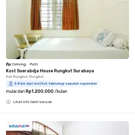
Coliving
•
Putri
Kost Soerabdja House Rungkut Surabaya
Kali Rungkut, Rungkut
5.8 km dari institut teknologi sepuluh nopember
mulai dari
Rp1.200.000
/
bulan
Lihat info lebih banyak
Close