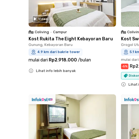
Video
Coliving
•
Campur
Colivi
Kost Rukita The Eight Kebayoran Baru
Kost Sw
Gunung, Kebayoran Baru
Grogol Ut
4.9 km dari bakrie tower
5.1 k
mulai dari
Rp2.918.000
/
bulan
mulai dari
Rp2
-
5
%
Lihat info lebih banyak
Diskon
Close
Lihat 
Close