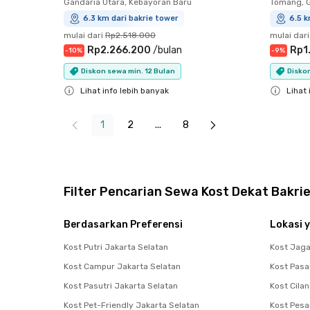
Gandaria Utara, Kebayoran Baru
Tomang, 
6.3 km dari bakrie tower
6.5 k
mulai dari
Rp2.518.000
mulai dari
Rp2.266.200
/
bulan
Rp1
-
10
%
-
9
%
Diskon sewa min. 12 Bulan
Diskon
Lihat info lebih banyak
Lihat 
Close
Close
1
2
...
8
Filter Pencarian Sewa Kost Dekat Bakri
Berdasarkan Preferensi
Lokasi y
Kost Putri Jakarta Selatan
Kost Jag
Kost Campur Jakarta Selatan
Kost Pasa
Kost Pasutri Jakarta Selatan
Kost Cila
Kost Pet-Friendly Jakarta Selatan
Kost Pes