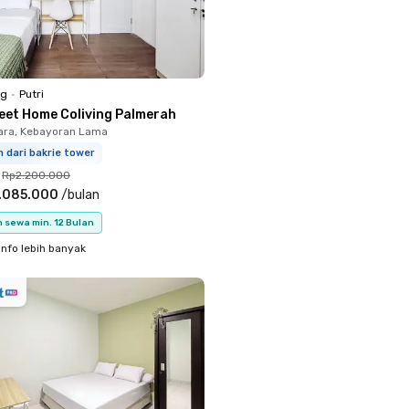
ng
•
Putri
eet Home Coliving Palmerah
ara, Kebayoran Lama
m dari bakrie tower
Rp2.200.000
.085.000
/
bulan
 sewa min. 12 Bulan
info lebih banyak