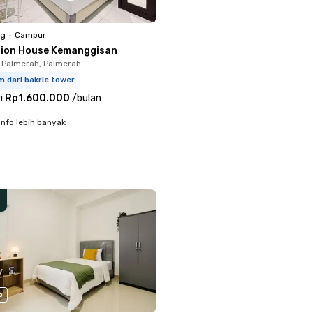
ng
•
Campur
llion House Kemanggisan
 Palmerah, Palmerah
m dari bakrie tower
i
Rp1.600.000
/
bulan
info lebih banyak
o