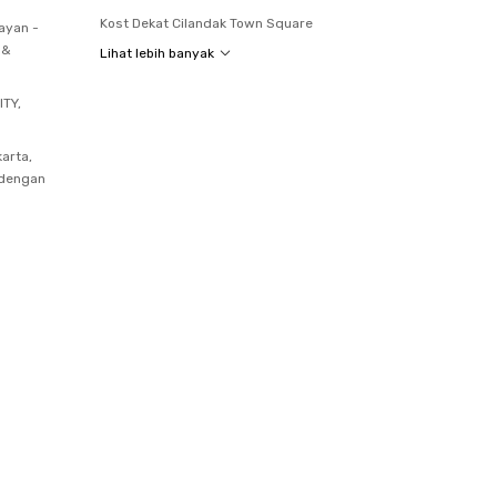
Kost Dekat Cilandak Town Square
ayan -
 &
Lihat lebih banyak
ITY,
arta,
 dengan