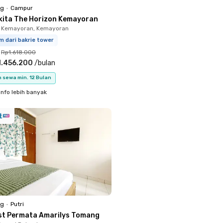
ng
•
Campur
kita The Horizon Kemayoran
n Kemayoran, Kemayoran
m dari bakrie tower
Rp1.618.000
1.456.200
/
bulan
 sewa min. 12 Bulan
info lebih banyak
ng
•
Putri
st Permata Amarilys Tomang