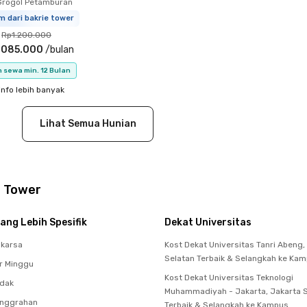
Grogol Petamburan
m dari bakrie tower
Rp1.200.000
.085.000
/
bulan
 sewa min. 12 Bulan
info lebih banyak
Lihat Semua Hunian
e Tower
ang Lebih Spesifik
Dekat Universitas
akarsa
Kost Dekat Universitas Tanri Abeng,
Selatan Terbaik & Selangkah ke Ka
r Minggu
Kost Dekat Universitas Teknologi
ndak
Muhammadiyah - Jakarta, Jakarta 
anggrahan
Terbaik & Selangkah ke Kampus