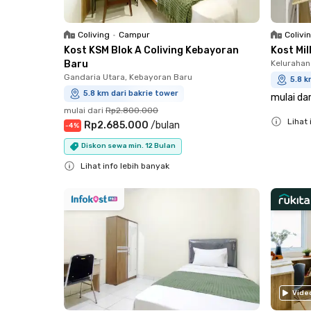
Coliving
•
Campur
Colivi
Kost KSM Blok A Coliving Kebayoran
Kost Mi
Baru
Kelurahan
Gandaria Utara, Kebayoran Baru
5.8 k
5.8 km dari bakrie tower
mulai dar
mulai dari
Rp2.800.000
Lihat 
Rp2.685.000
/
bulan
-
4
%
Close
Diskon sewa min. 12 Bulan
Lihat info lebih banyak
Close
Vide