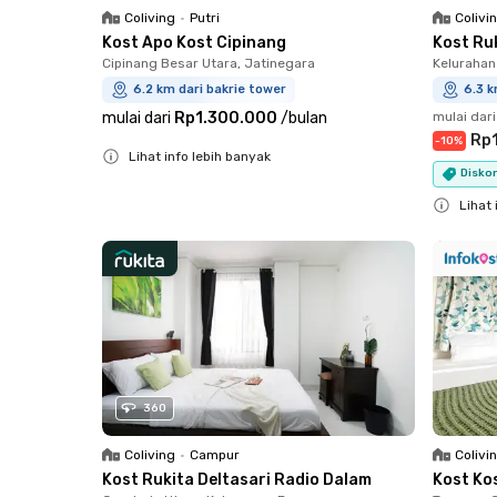
Coliving
•
Putri
Colivi
Kost Apo Kost Cipinang
Kost Ru
Cipinang Besar Utara, Jatinegara
Keluraha
6.2 km dari bakrie tower
6.3 k
mulai dari
Rp1.300.000
/
bulan
mulai dari
Rp
-
10
%
Lihat info lebih banyak
Diskon
Close
Lihat 
Close
360
Coliving
•
Campur
Colivi
Kost Rukita Deltasari Radio Dalam
Kost Ko