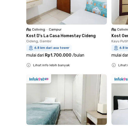
Coliving
•
Campur
Colivi
Kost D's La Casa Homestay Cideng
Kost O
Cideng, Gambir
Kayu Puti
6.8 km dari axa tower
6.8 k
mulai dari
Rp1.700.000
/
bulan
mulai dar
Lihat info lebih banyak
Lihat 
Close
Close