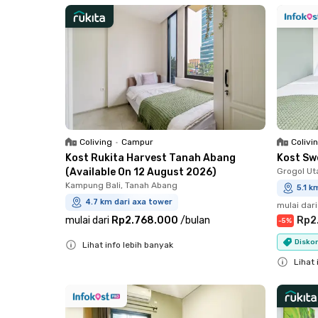
Coliving
•
Campur
Colivi
Kost Rukita Harvest Tanah Abang
Kost Sw
(Available On 12 August 2026)
Grogol Ut
Kampung Bali, Tanah Abang
5.1 k
4.7 km dari axa tower
mulai dari
mulai dari
Rp2.768.000
/
bulan
Rp2
-
5
%
Diskon
Lihat info lebih banyak
Close
Lihat 
Close