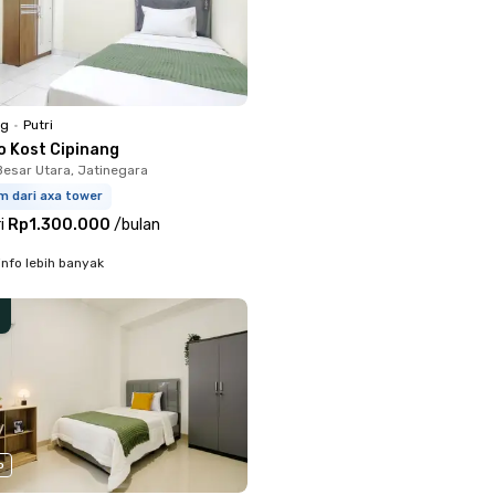
ng
•
Putri
o Kost Cipinang
Besar Utara, Jatinegara
m dari axa tower
i
Rp1.300.000
/
bulan
info lebih banyak
o