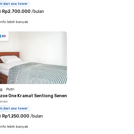
m dari axa tower
i
Rp2.700.000
/
bulan
info lebih banyak
ng
•
Putri
azoe One Kramat Sentiong Senen
Senen
m dari axa tower
i
Rp1.250.000
/
bulan
info lebih banyak