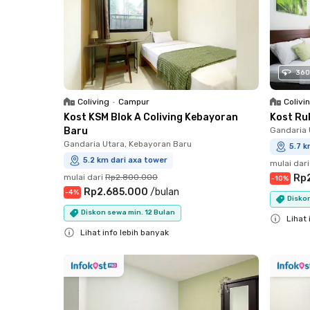
360
Coliving
•
Campur
Colivi
Kost KSM Blok A Coliving Kebayoran
Kost Ru
Baru
Gandaria 
Gandaria Utara, Kebayoran Baru
5.7 k
5.2 km dari axa tower
mulai dari
mulai dari
Rp2.800.000
Rp
-
10
%
Rp2.685.000
/
bulan
-
4
%
Diskon
Diskon sewa min. 12 Bulan
Lihat 
Lihat info lebih banyak
Close
Close