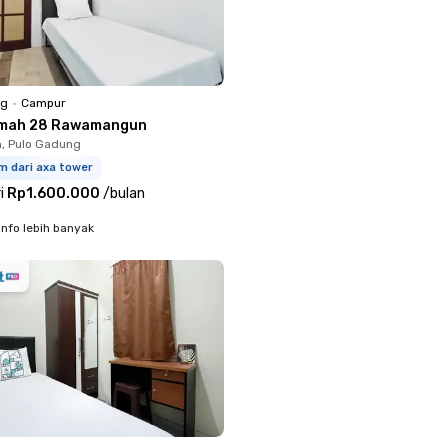
ng
•
Campur
emah 28 Rawamangun
h, Pulo Gadung
m dari axa tower
i
Rp1.600.000
/
bulan
info lebih banyak