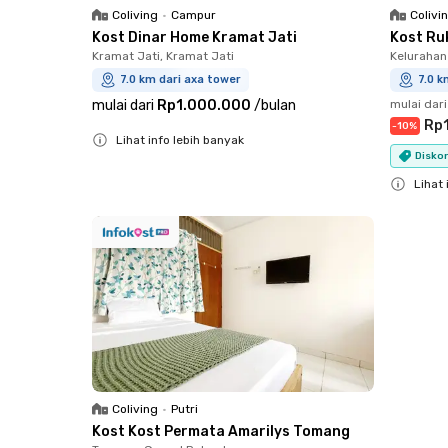
Coliving
•
Campur
Colivi
Kost Dinar Home Kramat Jati
Kost Ru
Kramat Jati, Kramat Jati
Keluraha
7.0 km dari axa tower
7.0 k
mulai dari
Rp1.000.000
/
bulan
mulai dari
Rp
-
10
%
Lihat info lebih banyak
Diskon
Close
Lihat 
Close
Coliving
•
Putri
Kost Kost Permata Amarilys Tomang