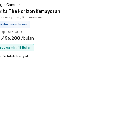
ng
•
Campur
kita The Horizon Kemayoran
n Kemayoran, Kemayoran
m dari axa tower
Rp1.618.000
1.456.200
/
bulan
 sewa min. 12 Bulan
info lebih banyak