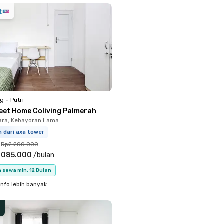
ng
•
Putri
eet Home Coliving Palmerah
ara, Kebayoran Lama
m dari axa tower
Rp2.200.000
.085.000
/
bulan
 sewa min. 12 Bulan
info lebih banyak