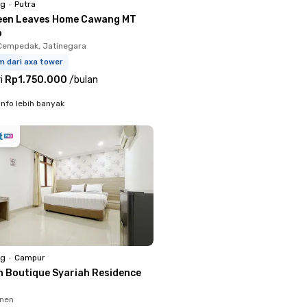
ng
•
Putra
een Leaves Home Cawang MT
o
Cempedak, Jatinegara
m dari axa tower
i
Rp1.750.000
/
bulan
info lebih banyak
ng
•
Campur
n Boutique Syariah Residence
enen