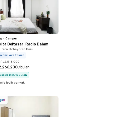
ng
•
Campur
kita Deltasari Radio Dalam
Utara, Kebayoran Baru
m dari axa tower
Rp2.518.000
2.266.200
/
bulan
 sewa min. 12 Bulan
info lebih banyak