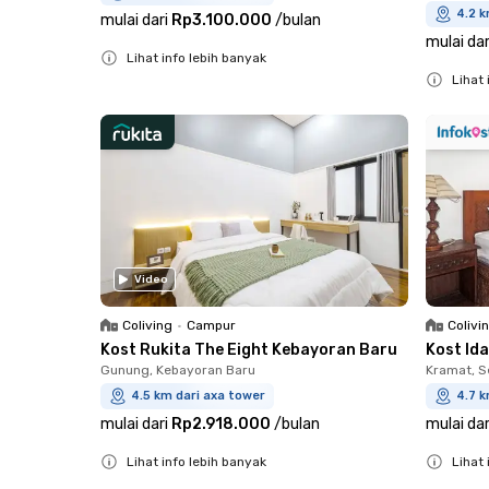
4.2 k
mulai dari
Rp3.100.000
/
bulan
mulai dar
Lihat info lebih banyak
Lihat 
Close
Close
Video
Coliving
•
Campur
Colivi
Kost Rukita The Eight Kebayoran Baru
Kost Id
Gunung, Kebayoran Baru
Kramat, 
4.5 km dari axa tower
4.7 k
mulai dari
Rp2.918.000
/
bulan
mulai dar
Lihat info lebih banyak
Lihat 
Close
Close