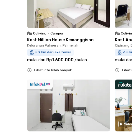
Coliving
•
Campur
Colivi
Kost Million House Kemanggisan
Kost Ap
Kelurahan Palmerah, Palmerah
Cipinang 
5.9 km dari axa tower
6.5 k
mulai dari
Rp1.600.000
/
bulan
mulai dar
Lihat info lebih banyak
Lihat 
Close
Close
Vide