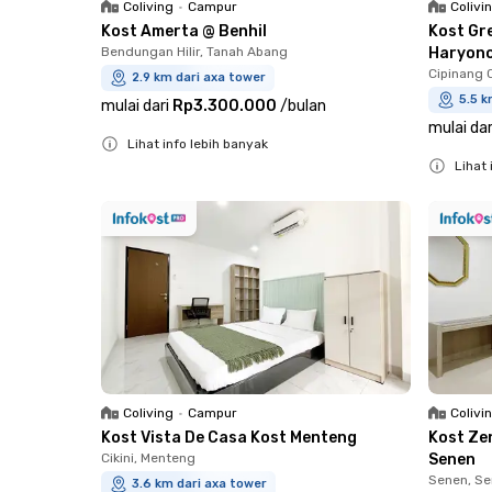
Coliving
•
Campur
Colivi
Kost Amerta @ Benhil
Kost Gr
Bendungan Hilir, Tanah Abang
Haryon
Cipinang 
2.9 km dari axa tower
5.5 k
mulai dari
Rp3.300.000
/
bulan
mulai dar
Lihat info lebih banyak
Lihat 
Close
Close
Coliving
•
Campur
Colivi
Kost Vista De Casa Kost Menteng
Kost Ze
Cikini, Menteng
Senen
Senen, S
3.6 km dari axa tower