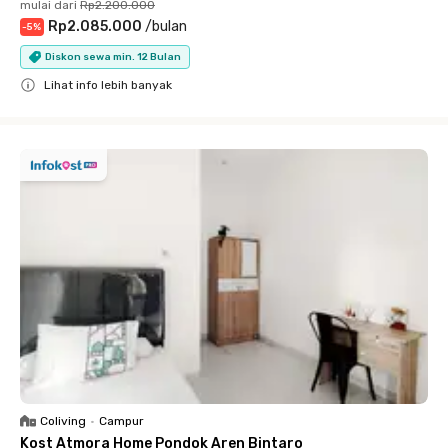
mulai dari
Rp2.200.000
Rp2.085.000
/
bulan
-
5
%
Diskon sewa min. 12 Bulan
Lihat info lebih banyak
Close
Coliving
•
Campur
Kost Atmora Home Pondok Aren Bintaro