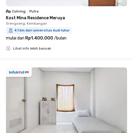
Coliving
•
Putra
Kost Mina Residence Meruya
Srengseng, Kembangan
4.1 km dari universitas budi luhur
mulai dari
Rp1.400.000
/
bulan
Lihat info lebih banyak
Close