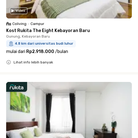
Video
Coliving
•
Campur
Kost Rukita The Eight Kebayoran Baru
Gunung, Kebayoran Baru
4.8 km dari universitas budi luhur
mulai dari
Rp2.918.000
/
bulan
Lihat info lebih banyak
Close