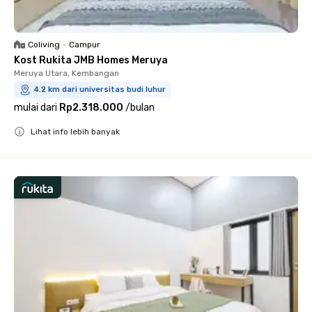
Coliving
•
Campur
Kost Rukita JMB Homes Meruya
Meruya Utara, Kembangan
4.2 km dari universitas budi luhur
mulai dari
Rp2.318.000
/
bulan
Lihat info lebih banyak
Close