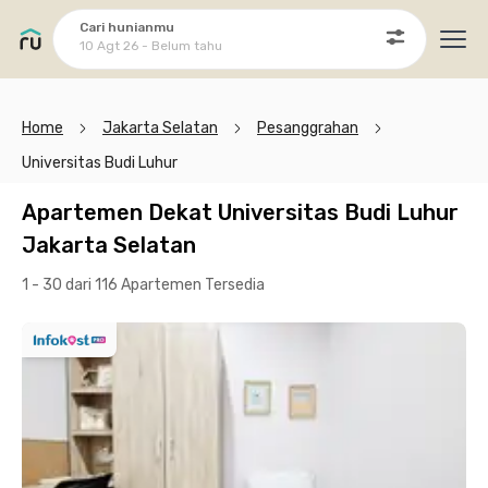
Cari hunianmu
10 Agt 26 - Belum tahu
Ope
Home
Jakarta Selatan
Pesanggrahan
Universitas Budi Luhur
Apartemen Dekat Universitas Budi Luhur
Jakarta Selatan
1 - 30 dari 116 Apartemen
Tersedia