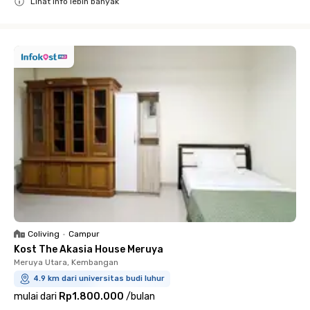
Lihat info lebih banyak
Close
Coliving
•
Campur
Kost The Akasia House Meruya
Meruya Utara, Kembangan
4.9 km dari universitas budi luhur
mulai dari
Rp1.800.000
/
bulan