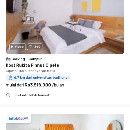
Video
360
Coliving
•
Campur
Kost Rukita Pinnus Cipete
Cipete Utara, Kebayoran Baru
6.7 km dari universitas budi luhur
mulai dari
Rp3.518.000
/
bulan
Lihat info lebih banyak
Close