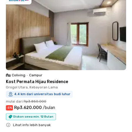
Coliving
•
Campur
Kost Permata Hijau Residence
Grogol Utara, Kebayoran Lama
4.4 km dari universitas budi luhur
mulai dari
Rp3.850.000
Rp3.620.000
/
bulan
-
5
%
Diskon sewa min. 12 Bulan
Lihat info lebih banyak