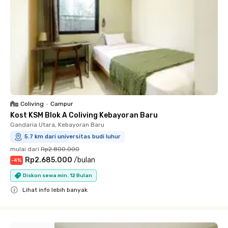
Coliving
•
Campur
Kost KSM Blok A Coliving Kebayoran Baru
Gandaria Utara, Kebayoran Baru
5.7 km dari universitas budi luhur
mulai dari
Rp2.800.000
Rp2.685.000
/
bulan
-
4
%
Diskon sewa min. 12 Bulan
Lihat info lebih banyak
Close