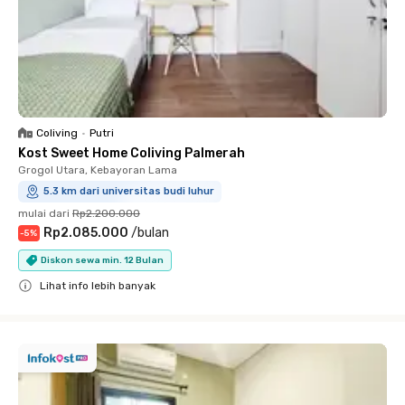
Coliving
•
Putri
Kost Sweet Home Coliving Palmerah
Grogol Utara, Kebayoran Lama
5.3 km dari universitas budi luhur
mulai dari
Rp2.200.000
Rp2.085.000
/
bulan
-
5
%
Diskon sewa min. 12 Bulan
Lihat info lebih banyak
Close