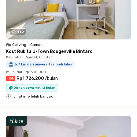
360
Coliving
•
Campur
Kost Rukita U-Town Bougenville Bintaro
Kelurahan Ciputat, Ciputat
6.7 km dari universitas budi luhur
mulai dari
Rp1.918.000
Rp1.726.200
/
bulan
-
10
%
Diskon sewa min. 12 Bulan
Lihat info lebih banyak
Close