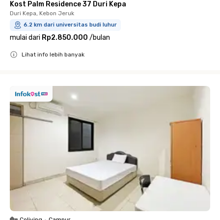
Kost Palm Residence 37 Duri Kepa
Duri Kepa, Kebon Jeruk
6.2 km dari universitas budi luhur
mulai dari
Rp2.850.000
/
bulan
Lihat info lebih banyak
Close
Coliving
•
Campur