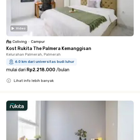
Video
Coliving
•
Campur
Kost Rukita The Palmera Kemanggisan
Kelurahan Palmerah, Palmerah
6.0 km dari universitas budi luhur
mulai dari
Rp2.218.000
/
bulan
Lihat info lebih banyak
Close