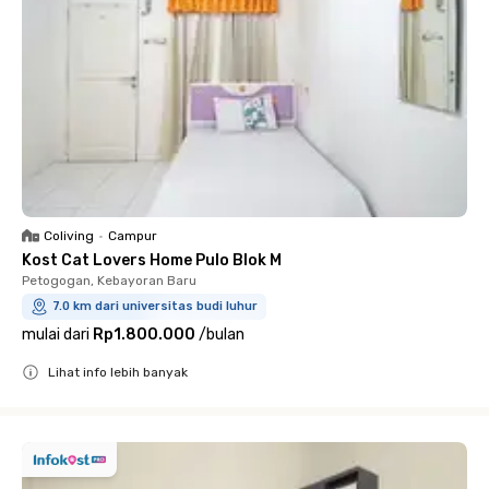
Coliving
•
Campur
Kost Cat Lovers Home Pulo Blok M
Petogogan, Kebayoran Baru
7.0 km dari universitas budi luhur
mulai dari
Rp1.800.000
/
bulan
Lihat info lebih banyak
Close