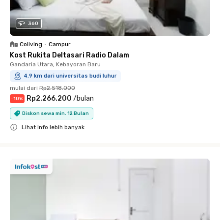
360
Coliving
•
Campur
Kost Rukita Deltasari Radio Dalam
Gandaria Utara, Kebayoran Baru
4.9 km dari universitas budi luhur
mulai dari
Rp2.518.000
Rp2.266.200
/
bulan
-
10
%
Diskon sewa min. 12 Bulan
Lihat info lebih banyak
Close