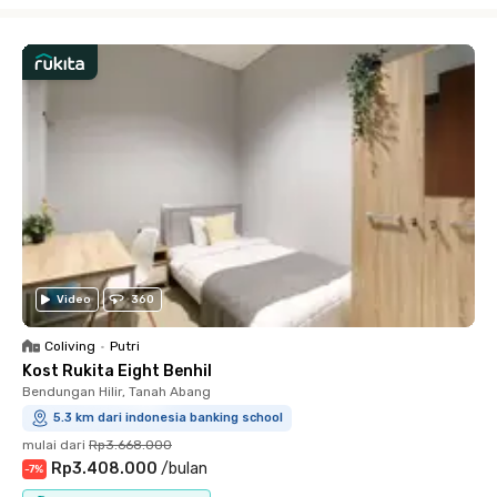
Video
360
Coliving
•
Putri
Kost Rukita Eight Benhil
Bendungan Hilir, Tanah Abang
5.3 km dari indonesia banking school
mulai dari
Rp3.668.000
Rp3.408.000
/
bulan
-
7
%