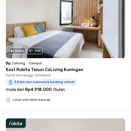
Video
360
Coliving
•
Campur
Kost Rukita Tenun CoLiving Kuningan
Karet Semanggi, Setiabudi
3.8 km dari indonesia banking school
mulai dari
Rp4.918.000
/
bulan
Lihat info lebih banyak
Close