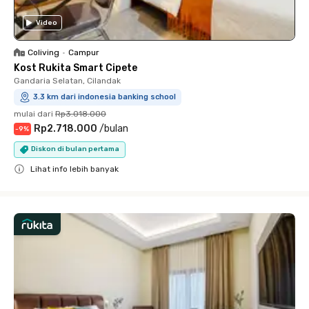
Video
Coliving
•
Campur
Kost Rukita Smart Cipete
Gandaria Selatan, Cilandak
3.3 km dari indonesia banking school
mulai dari
Rp3.018.000
Rp2.718.000
/
bulan
-
9
%
Diskon di bulan pertama
Lihat info lebih banyak
Close