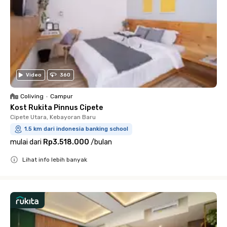
Video
360
Coliving
•
Campur
Kost Rukita Pinnus Cipete
Cipete Utara, Kebayoran Baru
1.5 km dari indonesia banking school
mulai dari
Rp3.518.000
/
bulan
Lihat info lebih banyak
Close