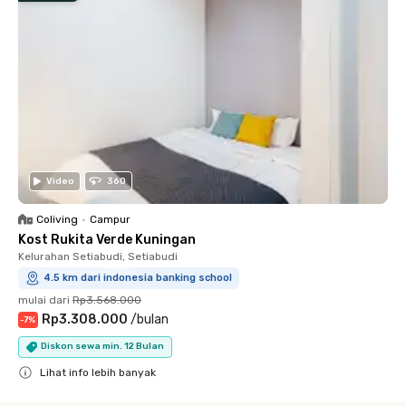
Video
360
Coliving
•
Campur
Kost Rukita Verde Kuningan
Kelurahan Setiabudi, Setiabudi
4.5 km dari indonesia banking school
mulai dari
Rp3.568.000
Rp3.308.000
/
bulan
-
7
%
Diskon sewa min. 12 Bulan
Lihat info lebih banyak
Close