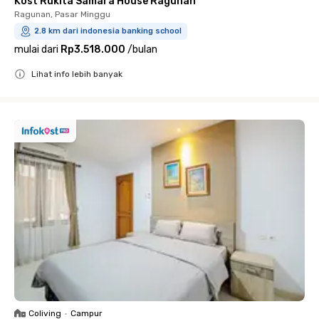
Kost Rukita Samara House Ragunan
Ragunan, Pasar Minggu
2.8 km dari indonesia banking school
mulai dari
Rp3.518.000
/
bulan
Lihat info lebih banyak
Close
Coliving
•
Campur