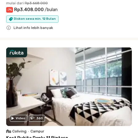
mulai dari
Rp3.668.000
Rp3.408.000
/
bulan
-
7
%
Diskon sewa min. 12 Bulan
Lihat info lebih banyak
Close
Video
360
Coliving
•
Campur