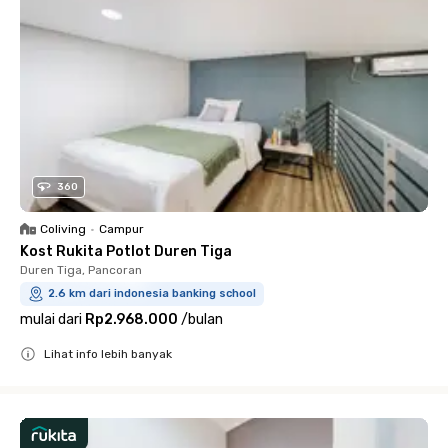
360
Coliving
•
Campur
Kost Rukita Potlot Duren Tiga
Duren Tiga, Pancoran
2.6 km dari indonesia banking school
mulai dari
Rp2.968.000
/
bulan
Lihat info lebih banyak
Close