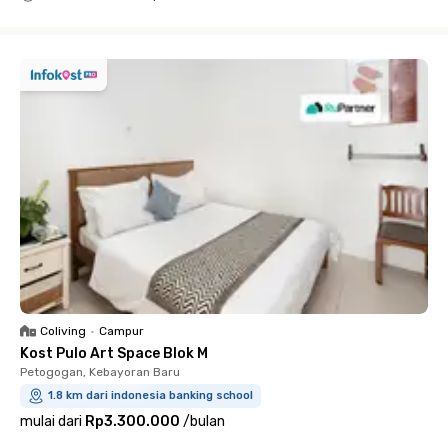
Close
Coliving
•
Campur
Kost Pulo Art Space Blok M
Petogogan, Kebayoran Baru
1.8 km dari indonesia banking school
mulai dari
Rp3.300.000
/
bulan