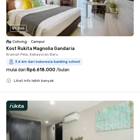
360
Coliving
•
Campur
Kost Rukita Magnolia Gandaria
Kramat Pela, Kebayoran Baru
3.6 km dari indonesia banking school
mulai dari
Rp6.618.000
/
bulan
Lihat info lebih banyak
Close