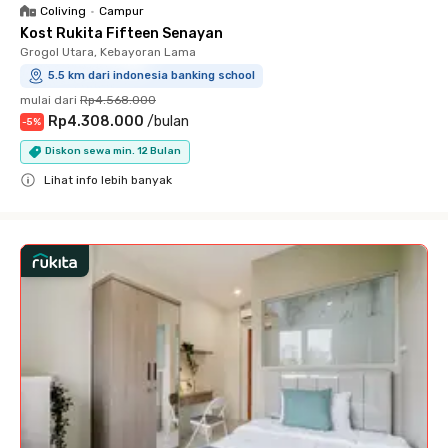
Coliving
•
Campur
Kost Rukita Fifteen Senayan
Grogol Utara, Kebayoran Lama
5.5 km dari indonesia banking school
mulai dari
Rp4.568.000
Rp4.308.000
/
bulan
-
5
%
Diskon sewa min. 12 Bulan
Lihat info lebih banyak
Close