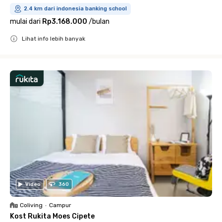
2.4 km dari indonesia banking school
mulai dari
Rp3.168.000
/
bulan
Lihat info lebih banyak
Close
Video
360
Coliving
•
Campur
Kost Rukita Moes Cipete