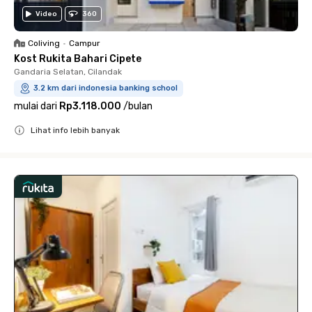
Video
360
Coliving
•
Campur
Kost Rukita Bahari Cipete
Gandaria Selatan, Cilandak
3.2 km dari indonesia banking school
mulai dari
Rp3.118.000
/
bulan
Lihat info lebih banyak
Close