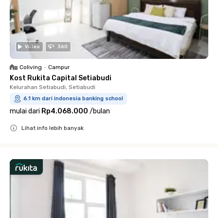
Video
360
Coliving
•
Campur
Kost Rukita Capital Setiabudi
Kelurahan Setiabudi, Setiabudi
6.1 km dari indonesia banking school
mulai dari
Rp4.068.000
/
bulan
Lihat info lebih banyak
Close