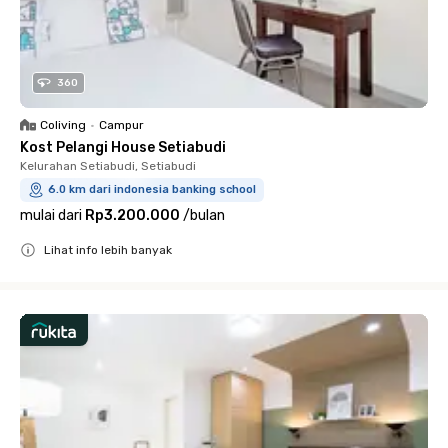
360
Coliving
•
Campur
Kost Pelangi House Setiabudi
Kelurahan Setiabudi, Setiabudi
6.0 km dari indonesia banking school
mulai dari
Rp3.200.000
/
bulan
Lihat info lebih banyak
Close