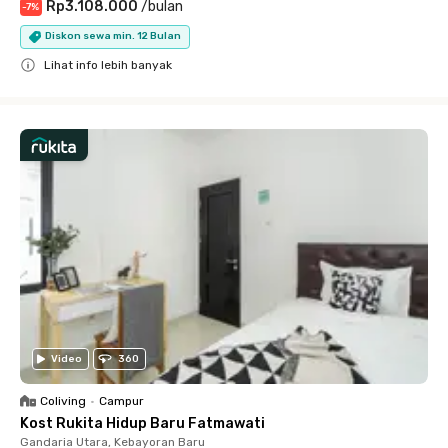
Rp3.108.000
/
bulan
-
7
%
Diskon sewa min. 12 Bulan
Lihat info lebih banyak
Close
Video
360
Coliving
•
Campur
Kost Rukita Hidup Baru Fatmawati
Gandaria Utara, Kebayoran Baru