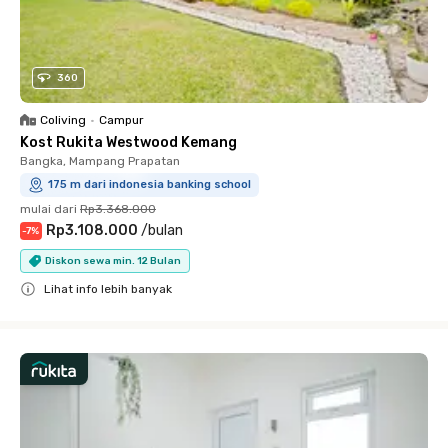
360
Coliving
•
Campur
Kost Rukita Westwood Kemang
Bangka, Mampang Prapatan
175 m dari indonesia banking school
mulai dari
Rp3.368.000
Rp3.108.000
/
bulan
-
7
%
Diskon sewa min. 12 Bulan
Lihat info lebih banyak
Close