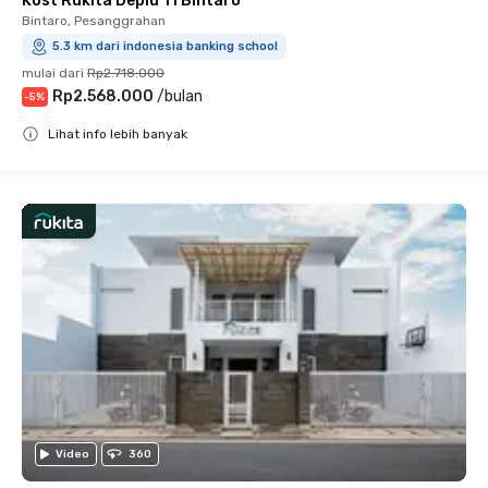
Kost Rukita Deplu 11 Bintaro
Bintaro, Pesanggrahan
5.3 km dari indonesia banking school
mulai dari
Rp2.718.000
Rp2.568.000
/
bulan
-
5
%
Lihat info lebih banyak
Close
Video
360