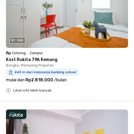
360
Coliving
•
Campur
Kost Rukita 79A Kemang
Bangka, Mampang Prapatan
443 m dari indonesia banking school
mulai dari
Rp2.818.000
/
bulan
Lihat info lebih banyak
Close