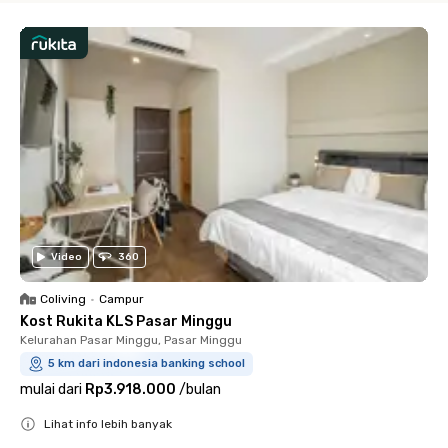
Video
360
Coliving
•
Campur
Kost Rukita KLS Pasar Minggu
Kelurahan Pasar Minggu, Pasar Minggu
5 km dari indonesia banking school
mulai dari
Rp3.918.000
/
bulan
Lihat info lebih banyak
Close