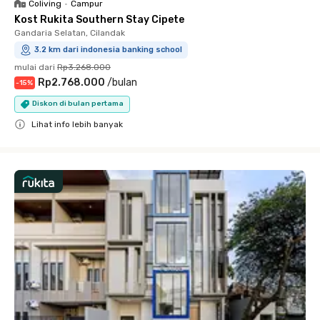
Coliving
•
Campur
Kost Rukita Southern Stay Cipete
Gandaria Selatan, Cilandak
3.2 km dari indonesia banking school
mulai dari
Rp3.268.000
Rp2.768.000
/
bulan
-
15
%
Diskon di bulan pertama
Lihat info lebih banyak
Close