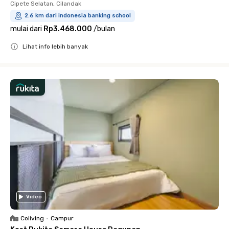
Cipete Selatan, Cilandak
2.6 km dari indonesia banking school
mulai dari
Rp3.468.000
/
bulan
Lihat info lebih banyak
Close
Video
Coliving
•
Campur