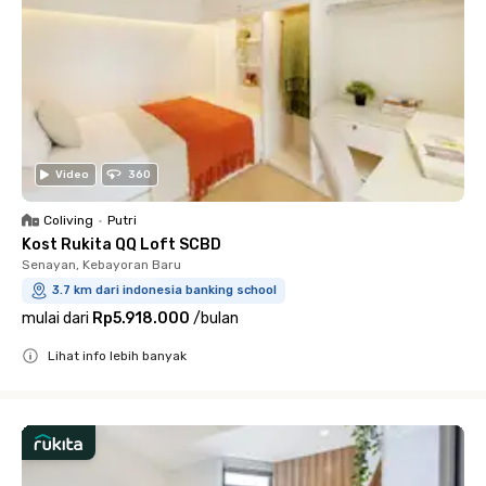
Video
360
Coliving
•
Putri
Kost Rukita QQ Loft SCBD
Senayan, Kebayoran Baru
3.7 km dari indonesia banking school
mulai dari
Rp5.918.000
/
bulan
Lihat info lebih banyak
Close