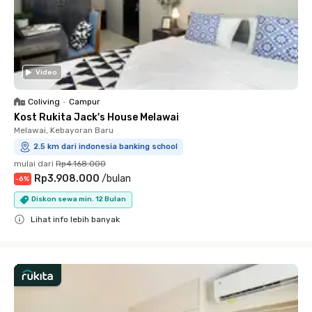
Video
Coliving
•
Campur
Kost Rukita Jack's House Melawai
Melawai, Kebayoran Baru
2.5 km dari indonesia banking school
mulai dari
Rp4.168.000
Rp3.908.000
/
bulan
-
6
%
Diskon sewa min. 12 Bulan
Lihat info lebih banyak
Close