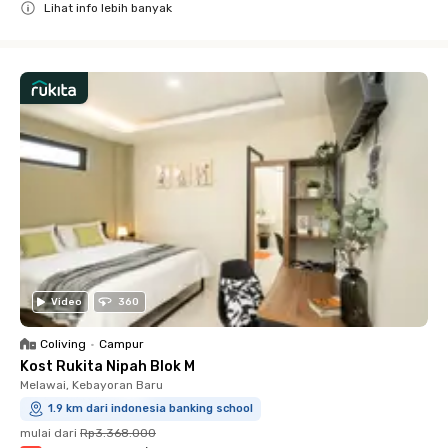
Lihat info lebih banyak
Close
Video
360
Coliving
•
Campur
Kost Rukita Nipah Blok M
Melawai, Kebayoran Baru
1.9 km dari indonesia banking school
mulai dari
Rp3.368.000