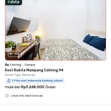
360
Coliving
•
Campur
Kost Rukita Mampang Coliving 94
Duren Tiga, Pancoran
1.9 km dari indonesia banking school
mulai dari
Rp3.268.000
/
bulan
Lihat info lebih banyak
Close