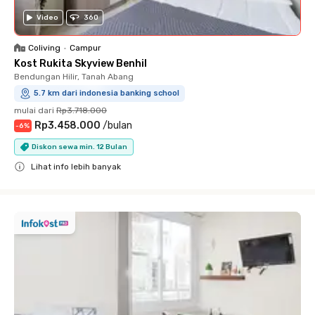
Video
360
Coliving
•
Campur
Kost Rukita Skyview Benhil
Bendungan Hilir, Tanah Abang
5.7 km dari indonesia banking school
mulai dari
Rp3.718.000
Rp3.458.000
/
bulan
-
6
%
Diskon sewa min. 12 Bulan
Lihat info lebih banyak
Close