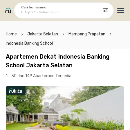
Cari hunianmu
8 Agt 26 - Belum tahu
Ope
Home
Jakarta Selatan
Mampang Prapatan
Indonesia Banking School
Apartemen Dekat Indonesia Banking
School Jakarta Selatan
1 - 30 dari 149 Apartemen
Tersedia