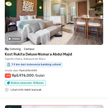
Video
Coliving
•
Campur
Kost Rukita Deluxe Nismara Abdul Majid
Cipete Utara, Kebayoran Baru
1.9 km dari indonesia banking school
mulai dari
Rp6.236.000
Rp5.976.000
/
bulan
-
4
%
Diskon sewa min. 12 Bulan
Lihat info lebih banyak
Close