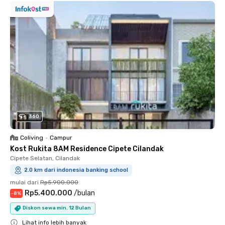
360
Coliving
•
Campur
Kost Rukita 8AM Residence Cipete Cilandak
Cipete Selatan, Cilandak
2.0 km dari indonesia banking school
mulai dari
Rp5.900.000
Rp5.400.000
/
bulan
-
8
%
Diskon sewa min. 12 Bulan
Lihat info lebih banyak