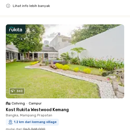
Lihat info lebih banyak
Close
360
Coliving
•
Campur
Kost Rukita Westwood Kemang
Bangka, Mampang Prapatan
1.2 km dari kemang village
mulai dari
Rp3.368.000