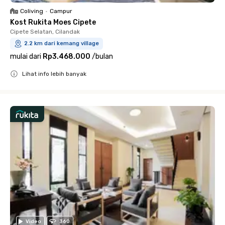
Coliving
•
Campur
Kost Rukita Moes Cipete
Cipete Selatan, Cilandak
2.2 km dari kemang village
mulai dari
Rp3.468.000
/
bulan
Lihat info lebih banyak
Close
Video
360