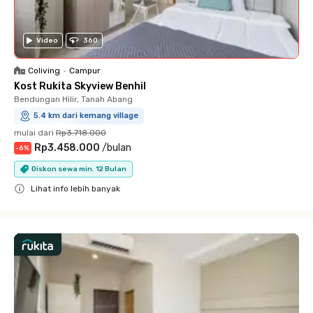
Video
360
Coliving
•
Campur
Kost Rukita Skyview Benhil
Bendungan Hilir, Tanah Abang
5.4 km dari kemang village
mulai dari
Rp3.718.000
Rp3.458.000
/
bulan
-
6
%
Diskon sewa min. 12 Bulan
Lihat info lebih banyak
Close