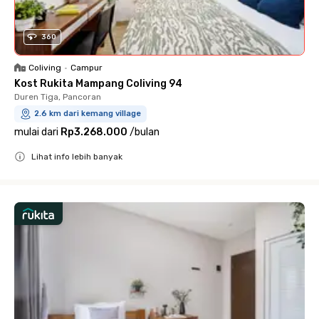
360
Coliving
•
Campur
Kost Rukita Mampang Coliving 94
Duren Tiga, Pancoran
2.6 km dari kemang village
mulai dari
Rp3.268.000
/
bulan
Lihat info lebih banyak
Close