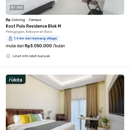
360
Coliving
•
Campur
Kost Pulo Residence Blok M
Petogogan, Kebayoran Baru
1.4 km dari kemang village
mulai dari
Rp3.050.000
/
bulan
Lihat info lebih banyak
Close