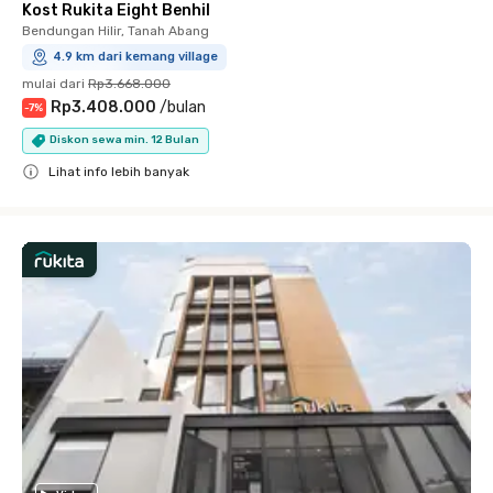
Kost Rukita Eight Benhil
Bendungan Hilir, Tanah Abang
4.9 km dari kemang village
mulai dari
Rp3.668.000
Rp3.408.000
/
bulan
-
7
%
Diskon sewa min. 12 Bulan
Lihat info lebih banyak
Close