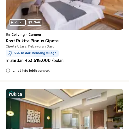
Video
360
Coliving
•
Campur
Kost Rukita Pinnus Cipete
Cipete Utara, Kebayoran Baru
536 m dari kemang village
mulai dari
Rp3.518.000
/
bulan
Lihat info lebih banyak
Close