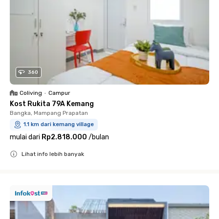
360
Coliving
•
Campur
Kost Rukita 79A Kemang
Bangka, Mampang Prapatan
1.1 km dari kemang village
mulai dari
Rp2.818.000
/
bulan
Lihat info lebih banyak
Close