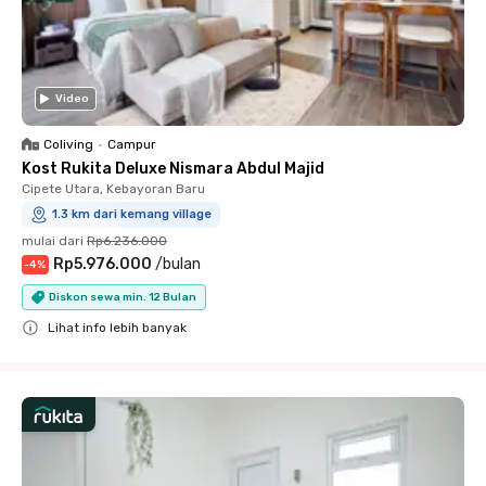
Video
Coliving
•
Campur
Kost Rukita Deluxe Nismara Abdul Majid
Cipete Utara, Kebayoran Baru
1.3 km dari kemang village
mulai dari
Rp6.236.000
Rp5.976.000
/
bulan
-
4
%
Diskon sewa min. 12 Bulan
Lihat info lebih banyak
Close