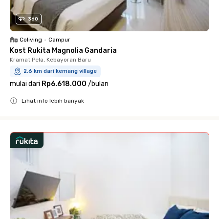
360
Coliving
•
Campur
Kost Rukita Magnolia Gandaria
Kramat Pela, Kebayoran Baru
2.6 km dari kemang village
mulai dari
Rp6.618.000
/
bulan
Lihat info lebih banyak
Close