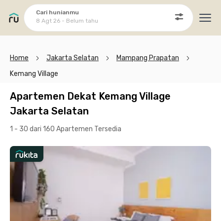
Cari hunianmu
8 Agt 26 - Belum tahu
Ope
Home
Jakarta Selatan
Mampang Prapatan
Kemang Village
Apartemen Dekat Kemang Village
Jakarta Selatan
1 - 30 dari 160 Apartemen
Tersedia