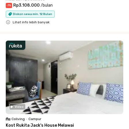
Rp3.108.000
/
bulan
-
7
%
Diskon sewa min. 12 Bulan
Lihat info lebih banyak
Close
Video
Coliving
•
Campur
Kost Rukita Jack's House Melawai