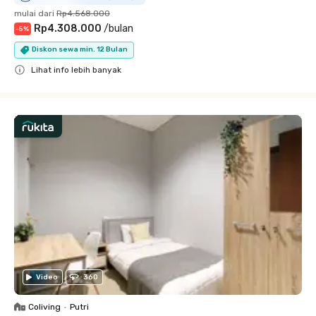
mulai dari
Rp4.568.000
Rp4.308.000
/
bulan
-
5
%
Diskon sewa min. 12 Bulan
Lihat info lebih banyak
Close
Video
360
Coliving
•
Putri