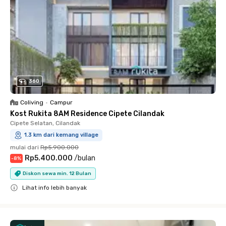
360
Coliving
•
Campur
Kost Rukita 8AM Residence Cipete Cilandak
Cipete Selatan, Cilandak
1.3 km dari kemang village
mulai dari
Rp5.900.000
Rp5.400.000
/
bulan
-
8
%
Diskon sewa min. 12 Bulan
Lihat info lebih banyak
Close