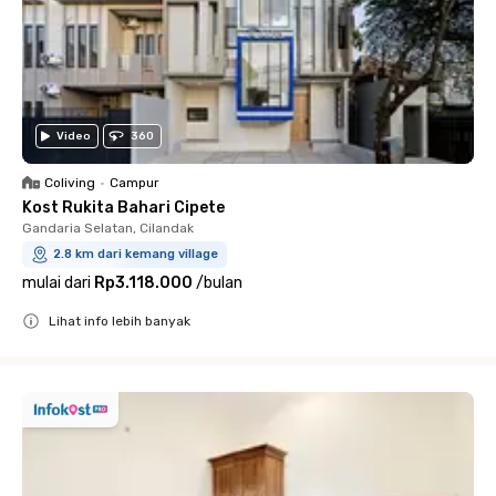
Video
360
Coliving
•
Campur
Kost Rukita Bahari Cipete
Gandaria Selatan, Cilandak
2.8 km dari kemang village
mulai dari
Rp3.118.000
/
bulan
Lihat info lebih banyak
Close