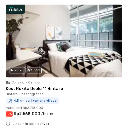
Video
360
Coliving
•
Campur
Kost Rukita Deplu 11 Bintaro
Bintaro, Pesanggrahan
4.5 km dari kemang village
mulai dari
Rp2.718.000
Rp2.568.000
/
bulan
-
5
%
Lihat info lebih banyak