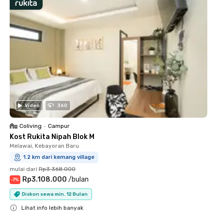
Video
360
Coliving
•
Campur
Kost Rukita Nipah Blok M
Melawai, Kebayoran Baru
1.2 km dari kemang village
mulai dari
Rp3.368.000
Rp3.108.000
/
bulan
-
7
%
Diskon sewa min. 12 Bulan
Lihat info lebih banyak