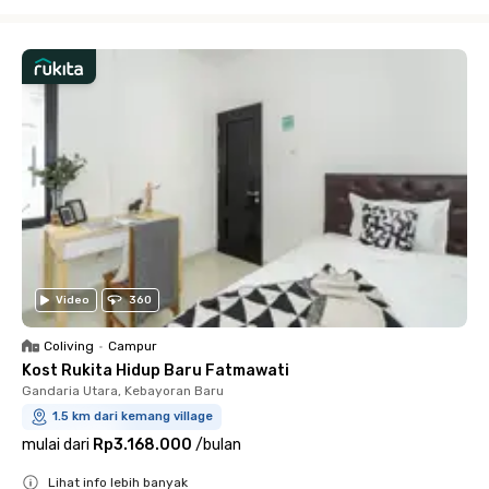
Close
Video
360
Coliving
•
Campur
Kost Rukita Hidup Baru Fatmawati
Gandaria Utara, Kebayoran Baru
1.5 km dari kemang village
mulai dari
Rp3.168.000
/
bulan
Lihat info lebih banyak