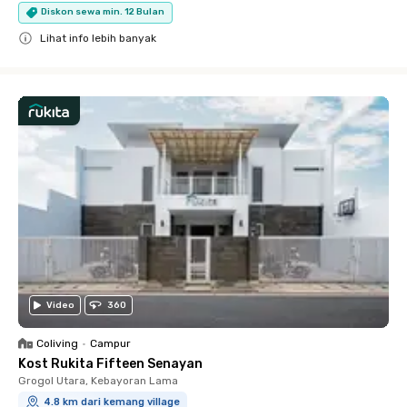
Diskon sewa min. 12 Bulan
Lihat info lebih banyak
Close
Video
360
Coliving
•
Campur
Kost Rukita Fifteen Senayan
Grogol Utara, Kebayoran Lama
4.8 km dari kemang village