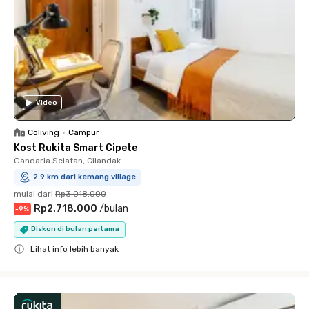
Video
Coliving
•
Campur
Kost Rukita Smart Cipete
Gandaria Selatan, Cilandak
2.9 km dari kemang village
mulai dari
Rp3.018.000
Rp2.718.000
/
bulan
-
9
%
Diskon di bulan pertama
Lihat info lebih banyak
Close