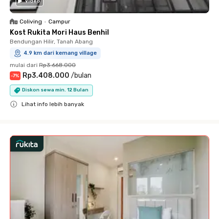
Video
Coliving
•
Campur
Kost Rukita Mori Haus Benhil
Bendungan Hilir, Tanah Abang
4.9 km dari kemang village
mulai dari
Rp3.668.000
Rp3.408.000
/
bulan
-
7
%
Diskon sewa min. 12 Bulan
Lihat info lebih banyak
Close