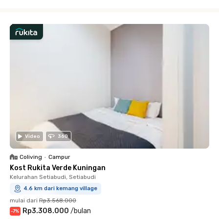
Close
Video
360
Coliving
•
Campur
Kost Rukita Verde Kuningan
Kelurahan Setiabudi, Setiabudi
4.6 km dari kemang village
mulai dari
Rp3.568.000
Rp3.308.000
/
bulan
-
7
%