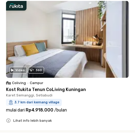
Video
360
Coliving
•
Campur
Kost Rukita Tenun CoLiving Kuningan
Karet Semanggi, Setiabudi
3.7 km dari kemang village
mulai dari
Rp4.918.000
/
bulan
Lihat info lebih banyak
Close