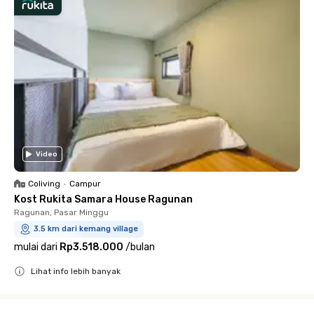
Video
Coliving
•
Campur
Kost Rukita Samara House Ragunan
Ragunan, Pasar Minggu
3.5 km dari kemang village
mulai dari
Rp3.518.000
/
bulan
Lihat info lebih banyak
Close