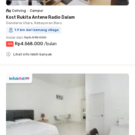
Coliving
•
Campur
Kost Rukita Antene Radio Dalam
Gandaria Utara, Kebayoran Baru
1.9 km dari kemang village
mulai dari
Rp5.018.000
Rp4.568.000
/
bulan
-
8
%
Lihat info lebih banyak
Close