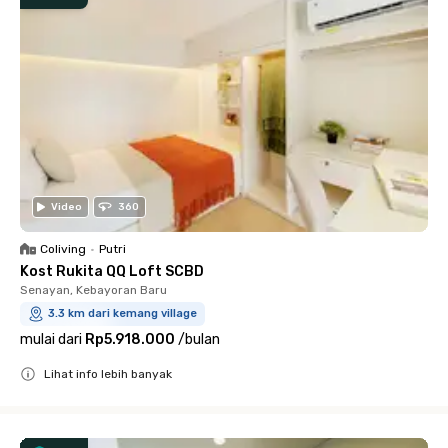
Video
360
Coliving
•
Putri
Kost Rukita QQ Loft SCBD
Senayan, Kebayoran Baru
3.3 km dari kemang village
mulai dari
Rp5.918.000
/
bulan
Lihat info lebih banyak
Close