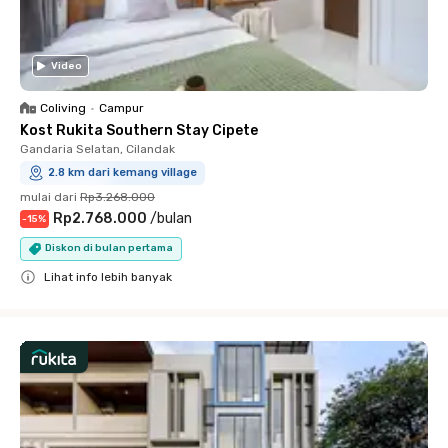
Video
Coliving
•
Campur
Kost Rukita Southern Stay Cipete
Gandaria Selatan, Cilandak
2.8 km dari kemang village
mulai dari
Rp3.268.000
Rp2.768.000
/
bulan
-
15
%
Diskon di bulan pertama
Lihat info lebih banyak
Close