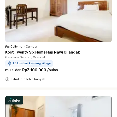
Coliving
•
Campur
Kost Twenty Six Home Haji Nawi Cilandak
Gandaria Selatan, Cilandak
1.8 km dari kemang village
mulai dari
Rp3.100.000
/
bulan
Lihat info lebih banyak
Close