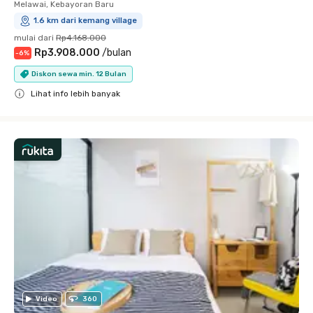
Melawai, Kebayoran Baru
1.6 km dari kemang village
mulai dari
Rp4.168.000
Rp3.908.000
/
bulan
-
6
%
Diskon sewa min. 12 Bulan
Lihat info lebih banyak
Close
Video
360