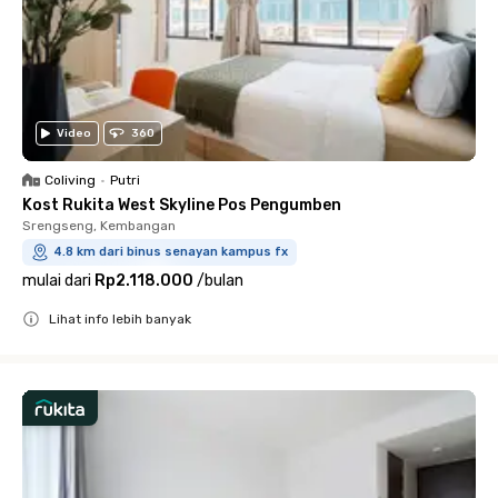
Video
360
Coliving
•
Putri
Kost Rukita West Skyline Pos Pengumben
Srengseng, Kembangan
4.8 km dari binus senayan kampus fx
mulai dari
Rp2.118.000
/
bulan
Lihat info lebih banyak
Close