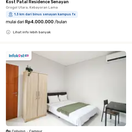
Kost Patal Residence Senayan
Grogol Utara, Kebayoran Lama
1.3 km dari binus senayan kampus fx
mulai dari
Rp4.000.000
/
bulan
Lihat info lebih banyak
Close
Coliving
•
Campur