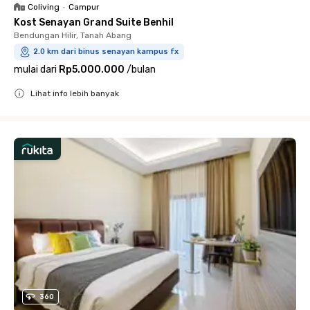
Coliving
•
Campur
Kost Senayan Grand Suite Benhil
Bendungan Hilir, Tanah Abang
2.0 km dari binus senayan kampus fx
mulai dari
Rp5.000.000
/
bulan
Lihat info lebih banyak
Close
360