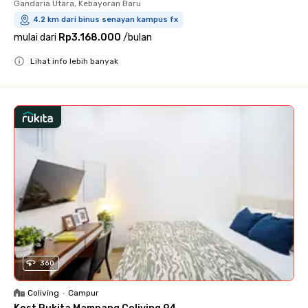
Gandaria Utara, Kebayoran Baru
4.2 km dari binus senayan kampus fx
mulai dari
Rp3.168.000
/
bulan
Lihat info lebih banyak
Close
360
Coliving
•
Campur