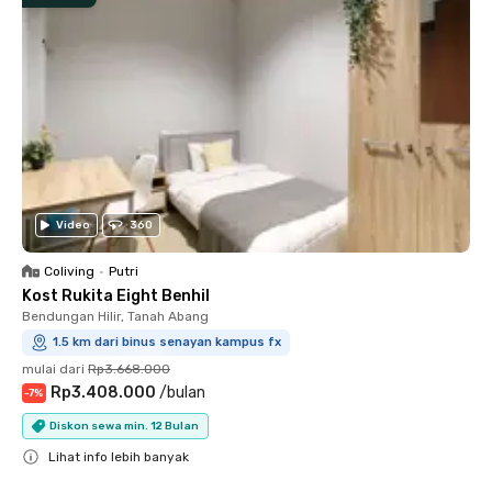
Video
360
Coliving
•
Putri
Kost Rukita Eight Benhil
Bendungan Hilir, Tanah Abang
1.5 km dari binus senayan kampus fx
mulai dari
Rp3.668.000
Rp3.408.000
/
bulan
-
7
%
Diskon sewa min. 12 Bulan
Lihat info lebih banyak
Close