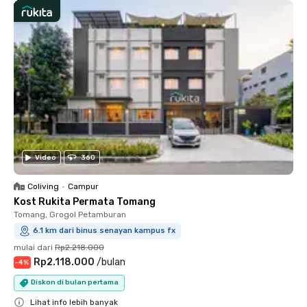
Video
360
Coliving
•
Campur
Kost Rukita Permata Tomang
Tomang, Grogol Petamburan
6.1 km dari binus senayan kampus fx
mulai dari
Rp2.218.000
Rp2.118.000
/
bulan
-
4
%
Diskon di bulan pertama
Lihat info lebih banyak