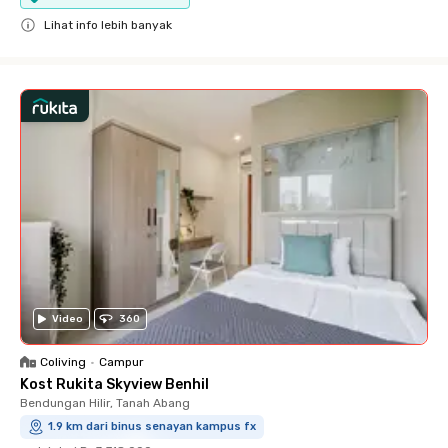
Lihat info lebih banyak
Close
Video
360
Coliving
•
Campur
Kost Rukita Skyview Benhil
Bendungan Hilir, Tanah Abang
1.9 km dari binus senayan kampus fx