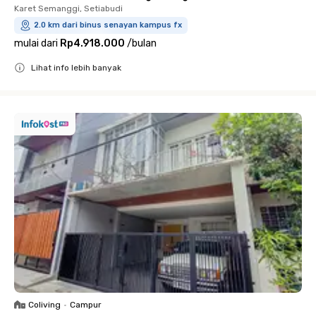
Karet Semanggi, Setiabudi
2.0 km dari binus senayan kampus fx
mulai dari
Rp4.918.000
/
bulan
Lihat info lebih banyak
Close
Coliving
•
Campur