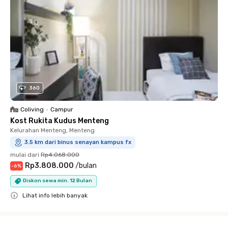
360
Coliving
•
Campur
Kost Rukita Kudus Menteng
Kelurahan Menteng, Menteng
3.5 km dari binus senayan kampus fx
mulai dari
Rp4.068.000
Rp3.808.000
/
bulan
-
6
%
Diskon sewa min. 12 Bulan
Lihat info lebih banyak
Close