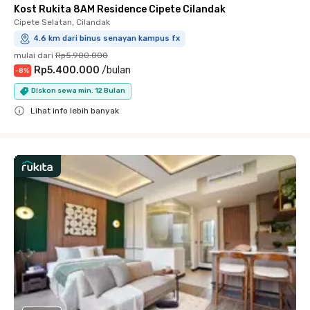
Kost Rukita 8AM Residence Cipete Cilandak
Cipete Selatan, Cilandak
4.6 km dari binus senayan kampus fx
mulai dari
Rp5.900.000
Rp5.400.000
/
bulan
-
8
%
Diskon sewa min. 12 Bulan
Lihat info lebih banyak
Close