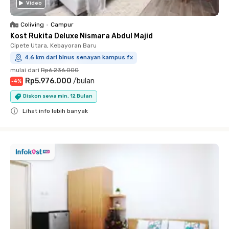
Video
Coliving
•
Campur
Kost Rukita Deluxe Nismara Abdul Majid
Cipete Utara, Kebayoran Baru
4.6 km dari binus senayan kampus fx
mulai dari
Rp6.236.000
Rp5.976.000
/
bulan
-
4
%
Diskon sewa min. 12 Bulan
Lihat info lebih banyak
Close