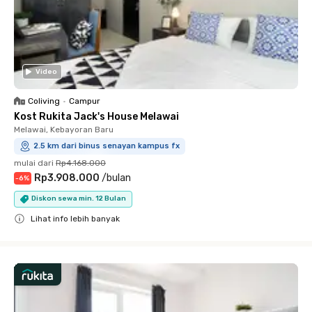
Video
Coliving
•
Campur
Kost Rukita Jack's House Melawai
Melawai, Kebayoran Baru
2.5 km dari binus senayan kampus fx
mulai dari
Rp4.168.000
Rp3.908.000
/
bulan
-
6
%
Diskon sewa min. 12 Bulan
Lihat info lebih banyak
Close