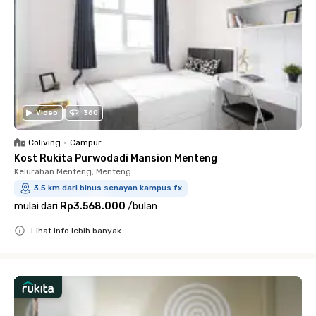
Video
360
Coliving
•
Campur
Kost Rukita Purwodadi Mansion Menteng
Kelurahan Menteng, Menteng
3.5 km dari binus senayan kampus fx
mulai dari
Rp3.568.000
/
bulan
Lihat info lebih banyak
Close