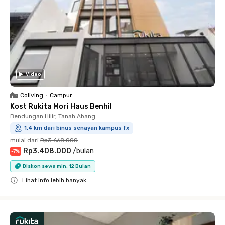
Video
Coliving
•
Campur
Kost Rukita Mori Haus Benhil
Bendungan Hilir, Tanah Abang
1.4 km dari binus senayan kampus fx
mulai dari
Rp3.668.000
Rp3.408.000
/
bulan
-
7
%
Diskon sewa min. 12 Bulan
Lihat info lebih banyak
Close