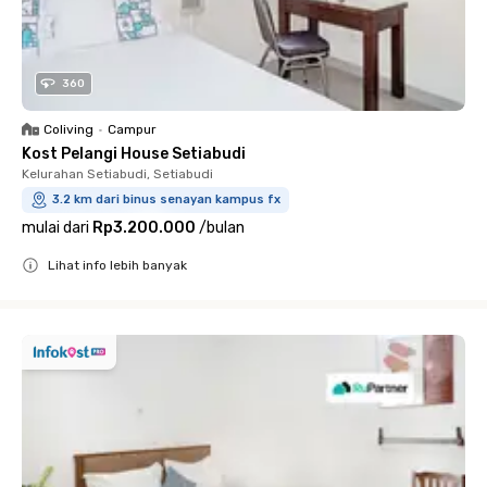
360
Coliving
•
Campur
Kost Pelangi House Setiabudi
Kelurahan Setiabudi, Setiabudi
3.2 km dari binus senayan kampus fx
mulai dari
Rp3.200.000
/
bulan
Lihat info lebih banyak
Close