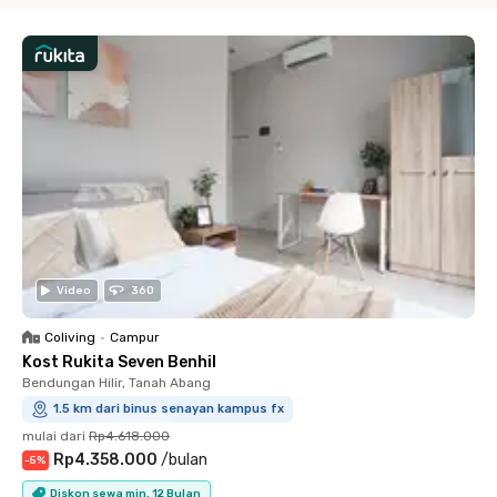
Video
360
Coliving
•
Campur
Kost Rukita Seven Benhil
Bendungan Hilir, Tanah Abang
1.5 km dari binus senayan kampus fx
mulai dari
Rp4.618.000
Rp4.358.000
/
bulan
-
5
%
Diskon sewa min. 12 Bulan