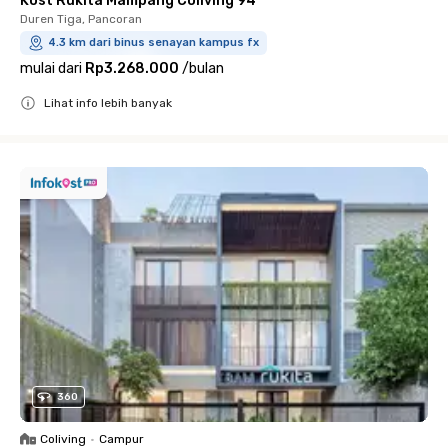
Kost Rukita Mampang Coliving 94
Duren Tiga, Pancoran
4.3 km dari binus senayan kampus fx
mulai dari
Rp3.268.000
/
bulan
Lihat info lebih banyak
Close
360
Coliving
•
Campur