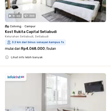
Video
360
Coliving
•
Campur
Kost Rukita Capital Setiabudi
Kelurahan Setiabudi, Setiabudi
3.2 km dari binus senayan kampus fx
mulai dari
Rp4.068.000
/
bulan
Lihat info lebih banyak
Close