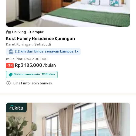
Coliving
•
Campur
Kost Family Residence Kuningan
Karet Kuningan, Setiabudi
2.2 km dari binus senayan kampus fx
mulai dari
Rp3.300.000
Rp3.185.000
/
bulan
-
3
%
Diskon sewa min. 12 Bulan
Lihat info lebih banyak
Close