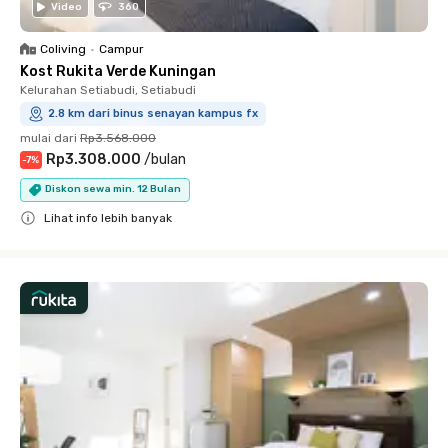
Video
360
Coliving
•
Campur
Kost Rukita Verde Kuningan
Kelurahan Setiabudi, Setiabudi
2.8 km dari binus senayan kampus fx
mulai dari
Rp3.568.000
Rp3.308.000
/
bulan
-
7
%
Diskon sewa min. 12 Bulan
Lihat info lebih banyak
Close