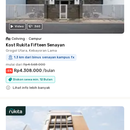
Video
360
Coliving
•
Campur
Kost Rukita Fifteen Senayan
Grogol Utara, Kebayoran Lama
1.3 km dari binus senayan kampus fx
mulai dari
Rp4.568.000
Rp4.308.000
/
bulan
-
5
%
Diskon sewa min. 12 Bulan
Lihat info lebih banyak
Close