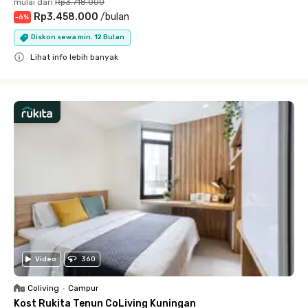
mulai dari
Rp3.718.000
Rp3.458.000
/
bulan
-
6
%
Diskon sewa min. 12 Bulan
Lihat info lebih banyak
Close
Video
360
Coliving
•
Campur
Kost Rukita Tenun CoLiving Kuningan