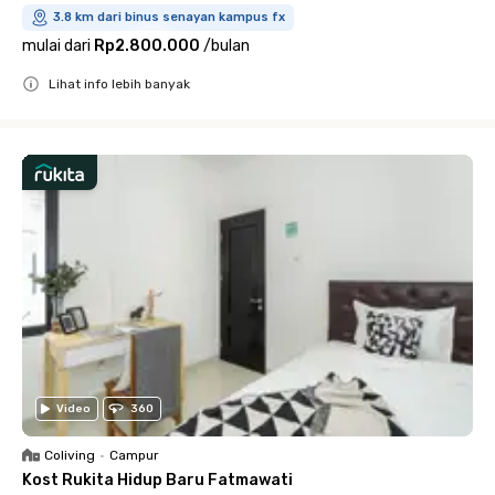
3.8 km dari binus senayan kampus fx
mulai dari
Rp2.800.000
/
bulan
Lihat info lebih banyak
Close
Video
360
Coliving
•
Campur
Kost Rukita Hidup Baru Fatmawati