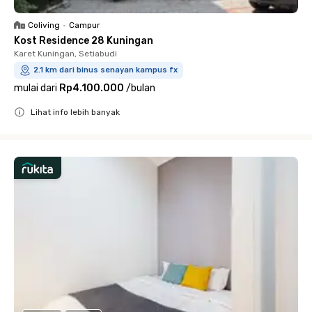
Coliving
•
Campur
Kost Residence 28 Kuningan
Karet Kuningan, Setiabudi
2.1 km dari binus senayan kampus fx
mulai dari
Rp4.100.000
/
bulan
Lihat info lebih banyak
Close