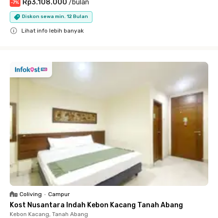
Rp3.108.000
/
bulan
-
7
%
Diskon sewa min. 12 Bulan
Lihat info lebih banyak
Close
Coliving
•
Campur
Kost Nusantara Indah Kebon Kacang Tanah Abang
Kebon Kacang, Tanah Abang