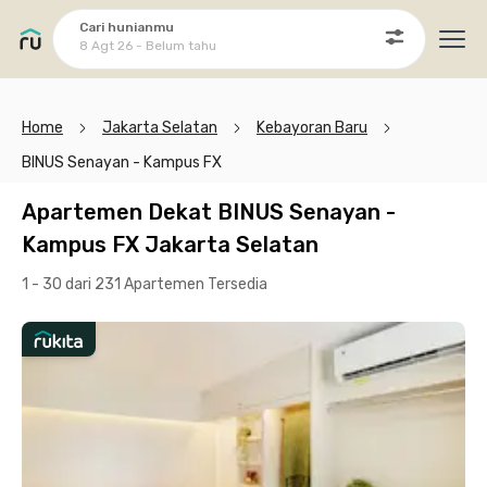
Cari hunianmu
8 Agt 26 - Belum tahu
Ope
Home
Jakarta Selatan
Kebayoran Baru
BINUS Senayan - Kampus FX
Apartemen Dekat BINUS Senayan -
Kampus FX Jakarta Selatan
1 - 30 dari 231 Apartemen
Tersedia