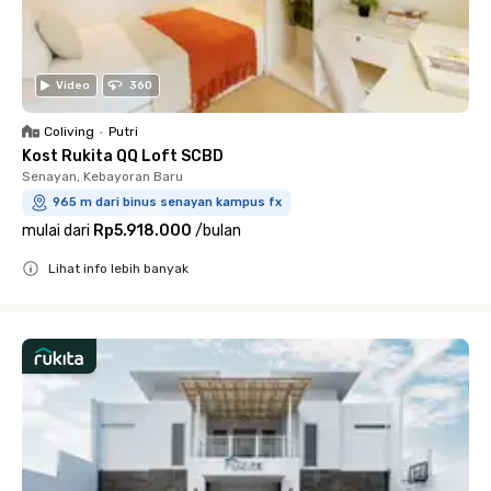
Video
360
Coliving
•
Putri
Kost Rukita QQ Loft SCBD
Senayan, Kebayoran Baru
965 m dari binus senayan kampus fx
mulai dari
Rp5.918.000
/
bulan
Lihat info lebih banyak
Close