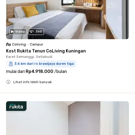
Video
360
Coliving
•
Campur
Kost Rukita Tenun CoLiving Kuningan
Karet Semanggi, Setiabudi
3.6 km dari rs brawijaya duren tiga
mulai dari
Rp4.918.000
/
bulan
Lihat info lebih banyak
Close