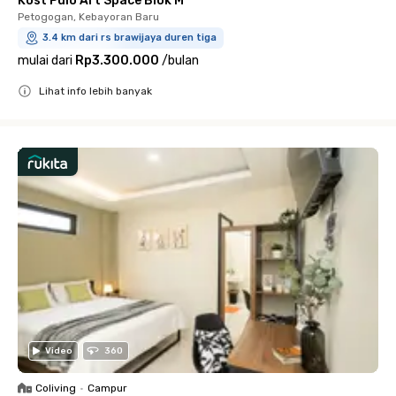
Kost Pulo Art Space Blok M
Petogogan, Kebayoran Baru
3.4 km dari rs brawijaya duren tiga
mulai dari
Rp3.300.000
/
bulan
Lihat info lebih banyak
Close
Video
360
Coliving
•
Campur