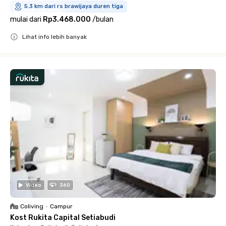
5.3 km dari rs brawijaya duren tiga
mulai dari
Rp3.468.000
/
bulan
Lihat info lebih banyak
Close
Video
360
Coliving
•
Campur
Kost Rukita Capital Setiabudi