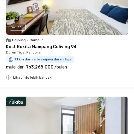
360
Coliving
•
Campur
Kost Rukita Mampang Coliving 94
Duren Tiga, Pancoran
1.1 km dari rs brawijaya duren tiga
mulai dari
Rp3.268.000
/
bulan
Lihat info lebih banyak
Close