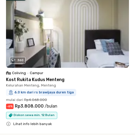
360
Coliving
•
Campur
Kost Rukita Kudus Menteng
Kelurahan Menteng, Menteng
6.0 km dari rs brawijaya duren tiga
mulai dari
Rp4.068.000
Rp3.808.000
/
bulan
-
6
%
Diskon sewa min. 12 Bulan
Lihat info lebih banyak
Close