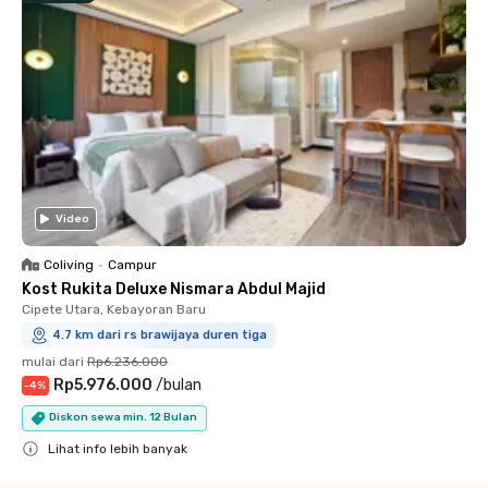
Video
Coliving
•
Campur
Kost Rukita Deluxe Nismara Abdul Majid
Cipete Utara, Kebayoran Baru
4.7 km dari rs brawijaya duren tiga
mulai dari
Rp6.236.000
Rp5.976.000
/
bulan
-
4
%
Diskon sewa min. 12 Bulan
Lihat info lebih banyak
Close