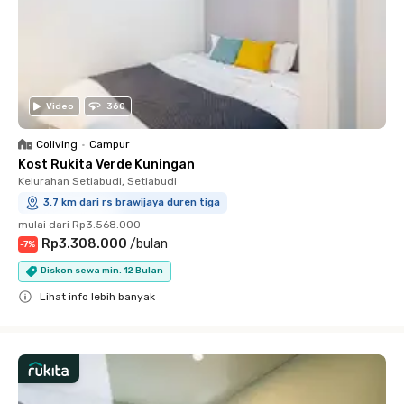
Video
360
Coliving
•
Campur
Kost Rukita Verde Kuningan
Kelurahan Setiabudi, Setiabudi
3.7 km dari rs brawijaya duren tiga
mulai dari
Rp3.568.000
Rp3.308.000
/
bulan
-
7
%
Diskon sewa min. 12 Bulan
Lihat info lebih banyak
Close