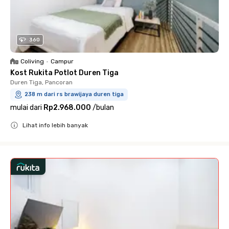
360
Coliving
•
Campur
Kost Rukita Potlot Duren Tiga
Duren Tiga, Pancoran
238 m dari rs brawijaya duren tiga
mulai dari
Rp2.968.000
/
bulan
Lihat info lebih banyak
Close