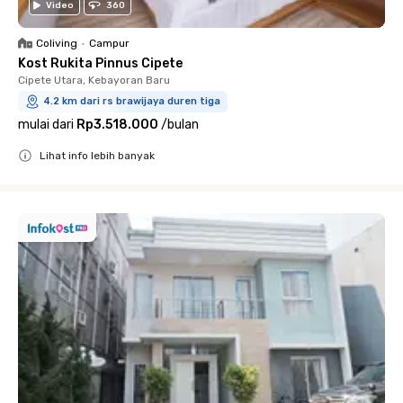
Video
360
Coliving
•
Campur
Kost Rukita Pinnus Cipete
Cipete Utara, Kebayoran Baru
4.2 km dari rs brawijaya duren tiga
mulai dari
Rp3.518.000
/
bulan
Lihat info lebih banyak
Close