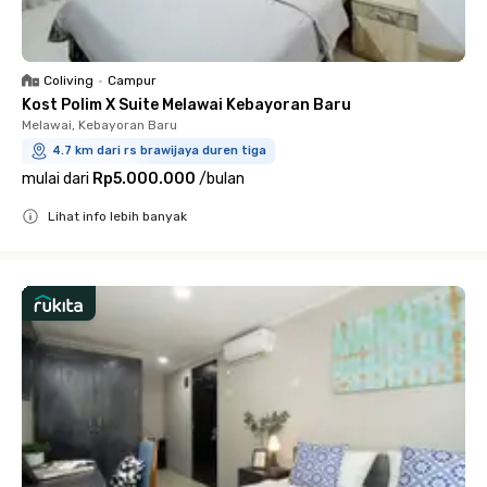
Coliving
•
Campur
Kost Polim X Suite Melawai Kebayoran Baru
Melawai, Kebayoran Baru
4.7 km dari rs brawijaya duren tiga
mulai dari
Rp5.000.000
/
bulan
Lihat info lebih banyak
Close