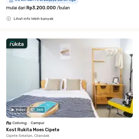
mulai dari
Rp3.200.000
/
bulan
Lihat info lebih banyak
Close
Video
360
Coliving
•
Campur
Kost Rukita Moes Cipete
Cipete Selatan, Cilandak