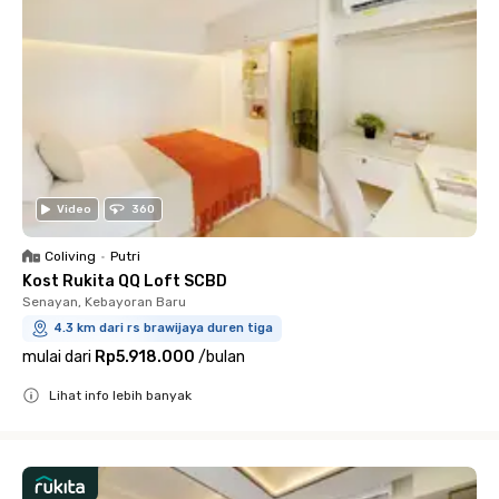
Video
360
Coliving
•
Putri
Kost Rukita QQ Loft SCBD
Senayan, Kebayoran Baru
4.3 km dari rs brawijaya duren tiga
mulai dari
Rp5.918.000
/
bulan
Lihat info lebih banyak
Close