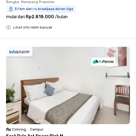
Bangka, Mampang Prapatan
3.1 km dari rs brawijaya duren tiga
mulai dari
Rp2.818.000
/
bulan
Lihat info lebih banyak
Close
Coliving
•
Campur