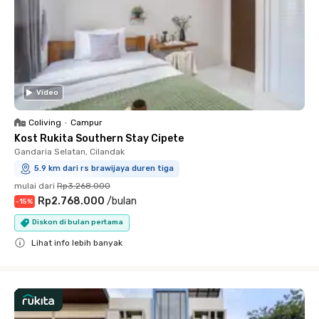
Video
Coliving
•
Campur
Kost Rukita Southern Stay Cipete
Gandaria Selatan, Cilandak
5.9 km dari rs brawijaya duren tiga
mulai dari
Rp3.268.000
Rp2.768.000
/
bulan
-
15
%
Diskon di bulan pertama
Lihat info lebih banyak
Close