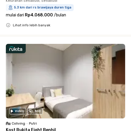
Kelurahan Setiabudi, Setiabudi
5.3 km dari rs brawijaya duren tiga
mulai dari
Rp4.068.000
/
bulan
Lihat info lebih banyak
Close
Video
360
Coliving
•
Putri
Kost Rukita Eight Benhil