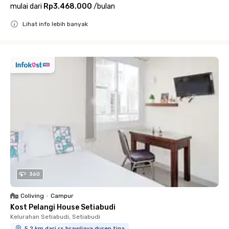
mulai dari
Rp3.468.000
/
bulan
Lihat info lebih banyak
Close
360
Coliving
•
Campur
Kost Pelangi House Setiabudi
Kelurahan Setiabudi, Setiabudi
5.2 km dari rs brawijaya duren tiga