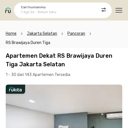
Cari hunianmu
7 Agt 26 - Belum tahu
Ope
Home
Jakarta Selatan
Pancoran
RS Brawijaya Duren Tiga
Apartemen Dekat RS Brawijaya Duren
Tiga Jakarta Selatan
1 - 30 dari 143 Apartemen
Tersedia