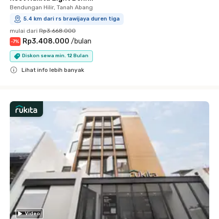
Bendungan Hilir, Tanah Abang
5.4 km dari rs brawijaya duren tiga
mulai dari
Rp3.668.000
Rp3.408.000
/
bulan
-
7
%
Diskon sewa min. 12 Bulan
Lihat info lebih banyak
Close
Video