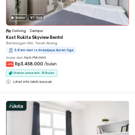
Video
360
Coliving
•
Campur
Kost Rukita Skyview Benhil
Bendungan Hilir, Tanah Abang
5.8 km dari rs brawijaya duren tiga
mulai dari
Rp3.718.000
Rp3.458.000
/
bulan
-
6
%
Diskon sewa min. 12 Bulan
Lihat info lebih banyak
Close