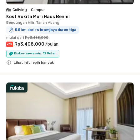
Coliving
•
Campur
Kost Rukita Mori Haus Benhil
Bendungan Hilir, Tanah Abang
5.5 km dari rs brawijaya duren tiga
mulai dari
Rp3.668.000
Rp3.408.000
/
bulan
-
7
%
Diskon sewa min. 12 Bulan
Lihat info lebih banyak
Close