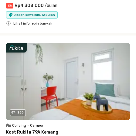
Rp4.308.000
/
bulan
-
5
%
Diskon sewa min. 12 Bulan
Lihat info lebih banyak
Close
360
Coliving
•
Campur
Kost Rukita 79A Kemang