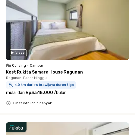
Video
Coliving
•
Campur
Kost Rukita Samara House Ragunan
Ragunan, Pasar Minggu
4.0 km dari rs brawijaya duren tiga
mulai dari
Rp3.518.000
/
bulan
Lihat info lebih banyak
Close