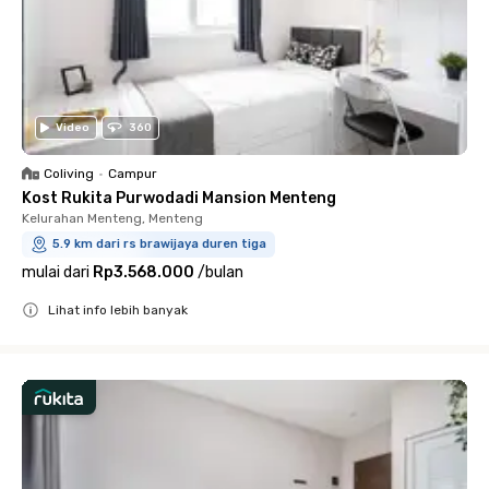
Video
360
Coliving
•
Campur
Kost Rukita Purwodadi Mansion Menteng
Kelurahan Menteng, Menteng
5.9 km dari rs brawijaya duren tiga
mulai dari
Rp3.568.000
/
bulan
Lihat info lebih banyak
Close