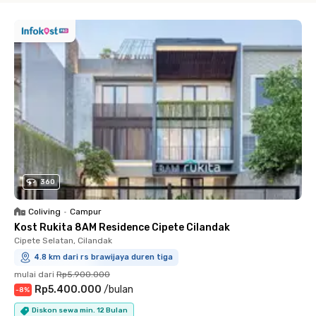
360
Coliving
•
Campur
Kost Rukita 8AM Residence Cipete Cilandak
Cipete Selatan, Cilandak
4.8 km dari rs brawijaya duren tiga
mulai dari
Rp5.900.000
Rp5.400.000
/
bulan
-
8
%
Diskon sewa min. 12 Bulan