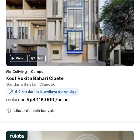
Video
360
Coliving
•
Campur
Kost Rukita Bahari Cipete
Gandaria Selatan, Cilandak
6.0 km dari rs brawijaya duren tiga
mulai dari
Rp3.118.000
/
bulan
Lihat info lebih banyak
Close