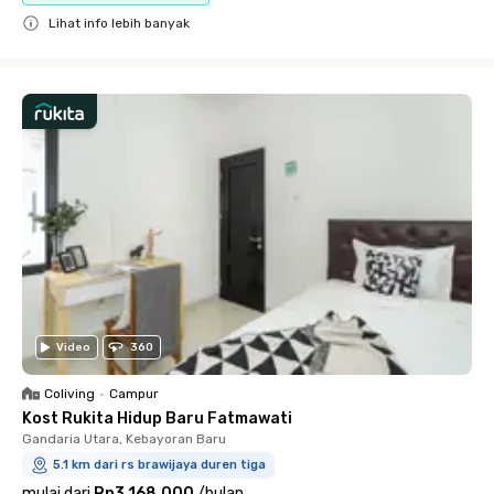
Lihat info lebih banyak
Close
Video
360
Coliving
•
Campur
Kost Rukita Hidup Baru Fatmawati
Gandaria Utara, Kebayoran Baru
5.1 km dari rs brawijaya duren tiga
mulai dari
Rp3.168.000
/
bulan