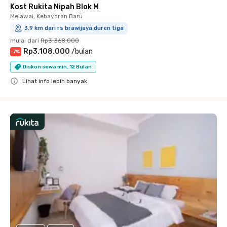
Kost Rukita Nipah Blok M
Melawai, Kebayoran Baru
3.9 km dari rs brawijaya duren tiga
mulai dari
Rp3.368.000
Rp3.108.000
/
bulan
-
7
%
Diskon sewa min. 12 Bulan
Lihat info lebih banyak
Close