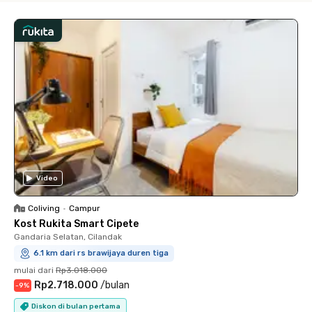
Video
Coliving
•
Campur
Kost Rukita Smart Cipete
Gandaria Selatan, Cilandak
6.1 km dari rs brawijaya duren tiga
mulai dari
Rp3.018.000
Rp2.718.000
/
bulan
-
9
%
Diskon di bulan pertama