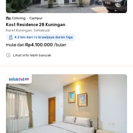
Coliving
•
Campur
Kost Residence 28 Kuningan
Karet Kuningan, Setiabudi
4.2 km dari rs brawijaya duren tiga
mulai dari
Rp4.100.000
/
bulan
Lihat info lebih banyak
Close