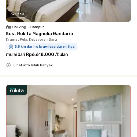
360
Coliving
•
Campur
Kost Rukita Magnolia Gandaria
Kramat Pela, Kebayoran Baru
5.8 km dari rs brawijaya duren tiga
mulai dari
Rp6.618.000
/
bulan
Lihat info lebih banyak
Close