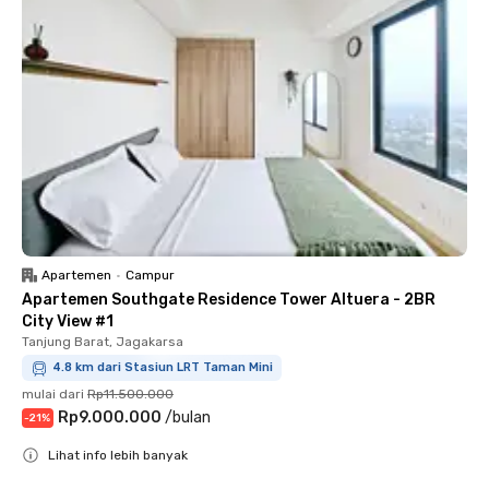
Apartemen
•
Campur
Apartemen Southgate Residence Tower Altuera - 2BR
City View #1
Tanjung Barat, Jagakarsa
4.8 km dari Stasiun LRT Taman Mini
mulai dari
Rp11.500.000
Rp9.000.000
/
bulan
-
21
%
Lihat info lebih banyak
Close