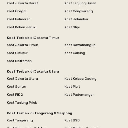
Kost Jakarta Barat
Kost Tanjung Duren
Kost Grogol
Kost Cengkareng
Kost Palmerah
Kost Jelambar
Kost Kebon Jeruk
Kost Slipi
Kost Terbaik di Jakarta Timur
Kost Jakarta Timur
Kost Rawamangun
Kost Cibubur
Kost Cakung
Kost Matraman
Kost Terbaik di Jakarta Utara
Kost Jakarta Utara
Kost Kelapa Gading
Kost Sunter
Kost Pluit
Kost PIK 2
Kost Pademangan
Kost Tanjung Priok
Kost Terbaik di Tangerang & Serpong
Kost Tangerang
Kost BSD