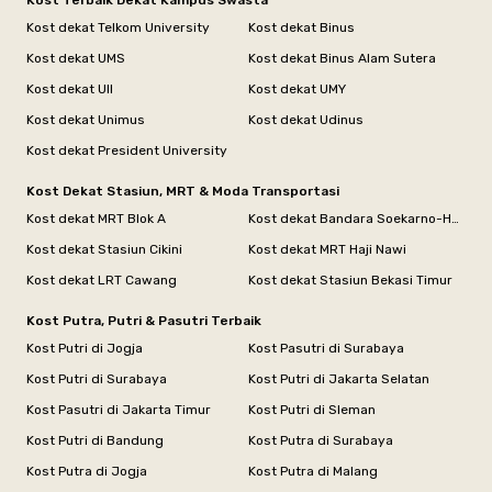
Kost Terbaik Dekat Kampus Swasta
Kost dekat Telkom University
Kost dekat Binus
Kost dekat UMS
Kost dekat Binus Alam Sutera
Kost dekat UII
Kost dekat UMY
Kost dekat Unimus
Kost dekat Udinus
Kost dekat President University
Kost Dekat Stasiun, MRT & Moda Transportasi
Kost dekat MRT Blok A
Kost dekat Bandara Soekarno-Hatta
Kost dekat Stasiun Cikini
Kost dekat MRT Haji Nawi
Kost dekat LRT Cawang
Kost dekat Stasiun Bekasi Timur
Kost Putra, Putri & Pasutri Terbaik
Kost Putri di Jogja
Kost Pasutri di Surabaya
Kost Putri di Surabaya
Kost Putri di Jakarta Selatan
Kost Pasutri di Jakarta Timur
Kost Putri di Sleman
Kost Putri di Bandung
Kost Putra di Surabaya
Kost Putra di Jogja
Kost Putra di Malang