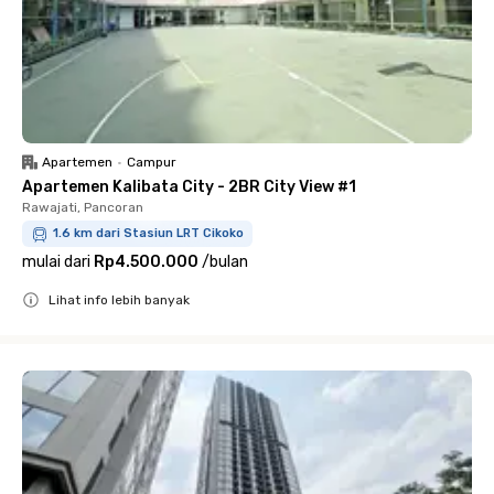
Apartemen
•
Campur
Apartemen Kalibata City - 2BR City View #1
Rawajati, Pancoran
1.6 km dari Stasiun LRT Cikoko
mulai dari
Rp4.500.000
/
bulan
Lihat info lebih banyak
Close