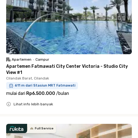
Apartemen
•
Campur
Apartemen Fatmawati City Center Victoria - Studio City
View #1
Cilandak Barat, Cilandak
611 m dari Stasiun MRT Fatmawati
mulai dari
Rp6.500.000
/
bulan
Lihat info lebih banyak
Close
Full Service