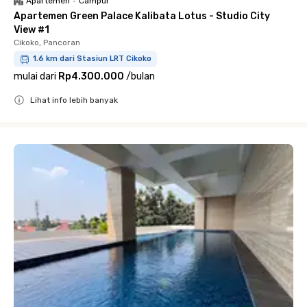
Apartemen
•
Campur
Apartemen Green Palace Kalibata Lotus - Studio City
View #1
Cikoko, Pancoran
1.6 km dari Stasiun LRT Cikoko
mulai dari
Rp4.300.000
/
bulan
Lihat info lebih banyak
Close