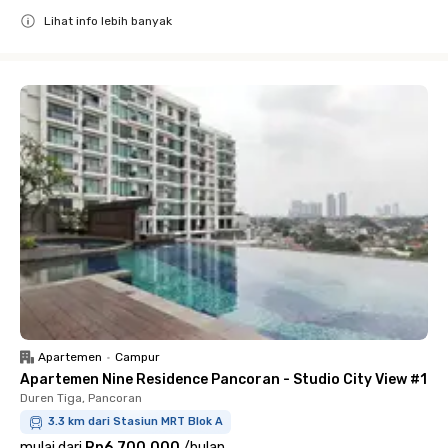
Lihat info lebih banyak
Close
Apartemen
•
Campur
Apartemen Nine Residence Pancoran - Studio City View #1
Duren Tiga, Pancoran
3.3 km dari Stasiun MRT Blok A
mulai dari
Rp6.700.000
/
bulan