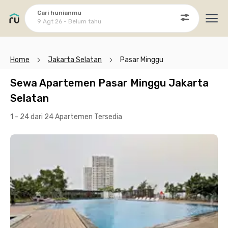
Cari hunianmu
9 Agt 26 - Belum tahu
Ope
Home
Jakarta Selatan
Pasar Minggu
Sewa Apartemen Pasar Minggu Jakarta
Selatan
1 - 24 dari 24 Apartemen
Tersedia