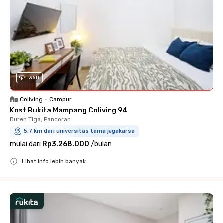
360
Coliving
•
Campur
Kost Rukita Mampang Coliving 94
Duren Tiga, Pancoran
5.7 km dari universitas tama jagakarsa
mulai dari
Rp3.268.000
/
bulan
Lihat info lebih banyak
Close