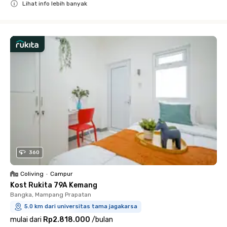
Lihat info lebih banyak
Close
360
Coliving
•
Campur
Kost Rukita 79A Kemang
Bangka, Mampang Prapatan
5.0 km dari universitas tama jagakarsa
mulai dari
Rp2.818.000
/
bulan