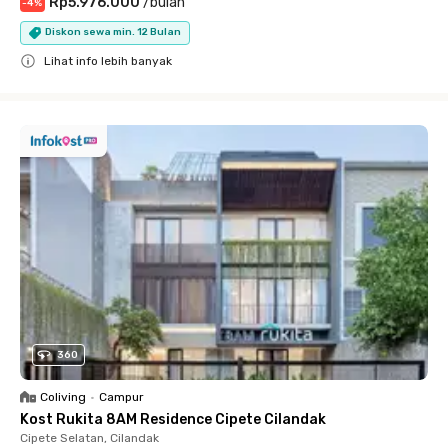
Rp5.976.000
/
bulan
-
4
%
Diskon sewa min. 12 Bulan
Lihat info lebih banyak
Close
360
Coliving
•
Campur
Kost Rukita 8AM Residence Cipete Cilandak
Cipete Selatan, Cilandak