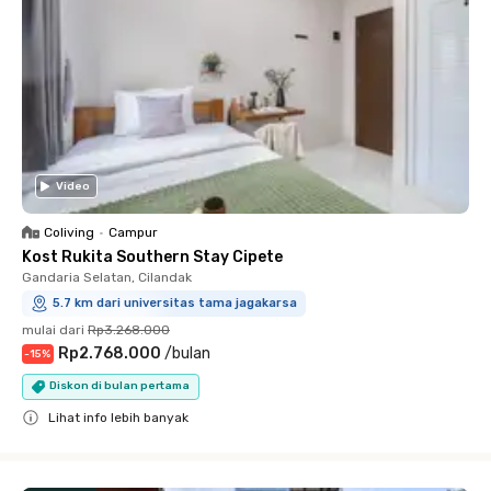
Video
Coliving
•
Campur
Kost Rukita Southern Stay Cipete
Gandaria Selatan, Cilandak
5.7 km dari universitas tama jagakarsa
mulai dari
Rp3.268.000
Rp2.768.000
/
bulan
-
15
%
Diskon di bulan pertama
Lihat info lebih banyak
Close