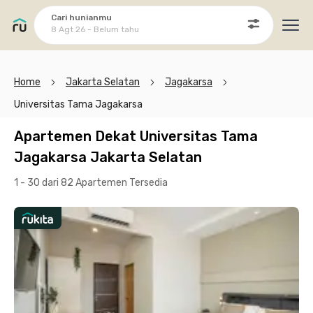
Cari hunianmu
8 Agt 26 - Belum tahu
Ope
Home
Jakarta Selatan
Jagakarsa
Universitas Tama Jagakarsa
Apartemen Dekat Universitas Tama
Jagakarsa Jakarta Selatan
1 - 30 dari 82 Apartemen
Tersedia