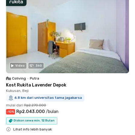
Video
360
Coliving
•
Putra
Kost Rukita Lavender Depok
Kukusan, Beji
6.8 km dari universitas tama jagakarsa
mulai dari
Rp2.270.000
Rp2.043.000
/
bulan
-
10
%
Diskon sewa min. 12 Bulan
Lihat info lebih banyak