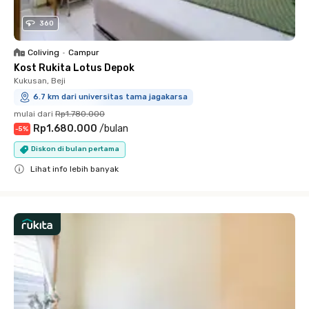
360
Coliving
•
Campur
Kost Rukita Lotus Depok
Kukusan, Beji
6.7 km dari universitas tama jagakarsa
mulai dari
Rp1.780.000
Rp1.680.000
/
bulan
-
5
%
Diskon di bulan pertama
Lihat info lebih banyak
Close