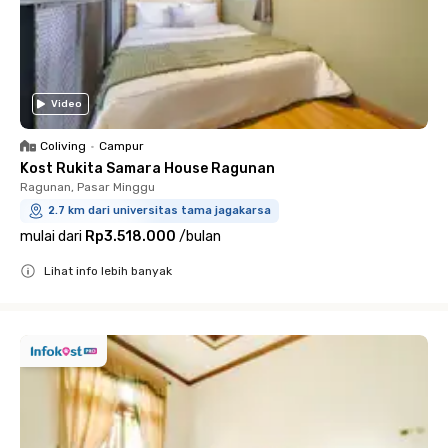
Video
Coliving
•
Campur
Kost Rukita Samara House Ragunan
Ragunan, Pasar Minggu
2.7 km dari universitas tama jagakarsa
mulai dari
Rp3.518.000
/
bulan
Lihat info lebih banyak
Close