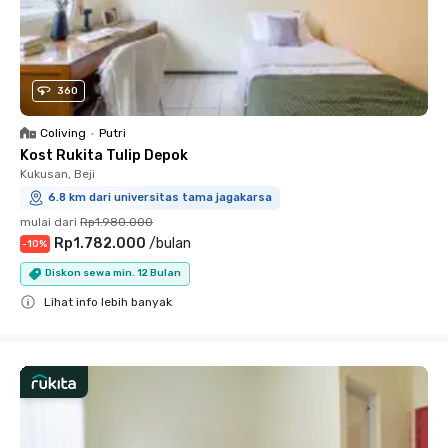
360
Coliving
•
Putri
Kost Rukita Tulip Depok
Kukusan, Beji
6.8 km dari universitas tama jagakarsa
mulai dari
Rp1.980.000
Rp1.782.000
/
bulan
-
10
%
Diskon sewa min. 12 Bulan
Lihat info lebih banyak
Close