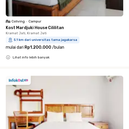
Coliving
•
Campur
Kost Mardjuki House Cililitan
Kramat Jati, Kramat Jati
5.1 km dari universitas tama jagakarsa
mulai dari
Rp1.200.000
/
bulan
Lihat info lebih banyak
Close