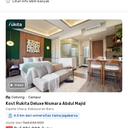
Lihat info lebih banyak
Close
Video
Coliving
•
Campur
Kost Rukita Deluxe Nismara Abdul Majid
Cipete Utara, Kebayoran Baru
6.0 km dari universitas tama jagakarsa
mulai dari
Rp6.236.000