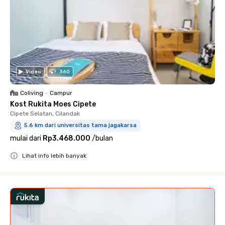
Video
360
Coliving
•
Campur
Kost Rukita Moes Cipete
Cipete Selatan, Cilandak
5.6 km dari universitas tama jagakarsa
mulai dari
Rp3.468.000
/
bulan
Lihat info lebih banyak
Close