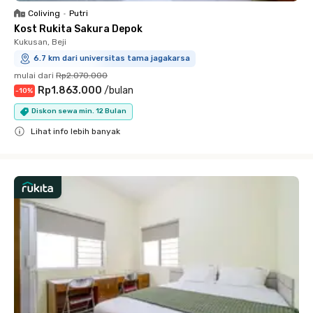
Coliving
•
Putri
Kost Rukita Sakura Depok
Kukusan, Beji
6.7 km dari universitas tama jagakarsa
mulai dari
Rp2.070.000
Rp1.863.000
/
bulan
-
10
%
Diskon sewa min. 12 Bulan
Lihat info lebih banyak
Close