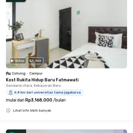
Video
360
Coliving
•
Campur
Kost Rukita Hidup Baru Fatmawati
Gandaria Utara, Kebayoran Baru
6.8 km dari universitas tama jagakarsa
mulai dari
Rp3.168.000
/
bulan
Lihat info lebih banyak
Close