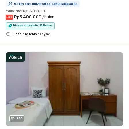
6.1 km dari universitas tama jagakarsa
mulai dari
Rp5.900.000
Rp5.400.000
/
bulan
-
8
%
Diskon sewa min. 12 Bulan
Lihat info lebih banyak
Close
360