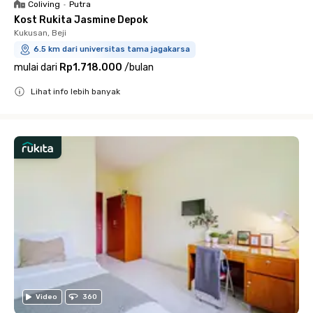
Coliving
•
Putra
Kost Rukita Jasmine Depok
Kukusan, Beji
6.5 km dari universitas tama jagakarsa
mulai dari
Rp1.718.000
/
bulan
Lihat info lebih banyak
Close
Video
360