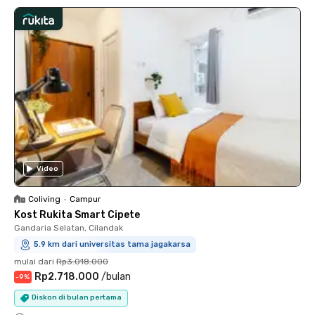
Video
Coliving
•
Campur
Kost Rukita Smart Cipete
Gandaria Selatan, Cilandak
5.9 km dari universitas tama jagakarsa
mulai dari
Rp3.018.000
Rp2.718.000
/
bulan
-
9
%
Diskon di bulan pertama