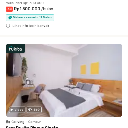
mulai dari
Rp1.600.000
Rp1.500.000
/
bulan
-
6
%
Diskon sewa min. 12 Bulan
Lihat info lebih banyak
Close
Video
360
Coliving
•
Campur