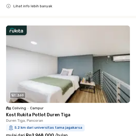
Lihat info lebih banyak
Close
360
Coliving
•
Campur
Kost Rukita Potlot Duren Tiga
Duren Tiga, Pancoran
5.2 km dari universitas tama jagakarsa
mulai dari
Rp2.968.000
/
bulan