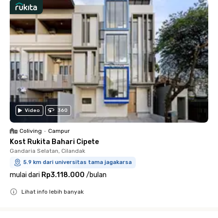
Video
360
Coliving
•
Campur
Kost Rukita Bahari Cipete
Gandaria Selatan, Cilandak
5.9 km dari universitas tama jagakarsa
mulai dari
Rp3.118.000
/
bulan
Lihat info lebih banyak
Close