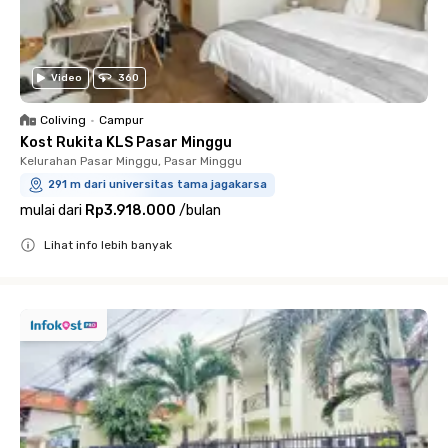
Video
360
Coliving
•
Campur
Kost Rukita KLS Pasar Minggu
Kelurahan Pasar Minggu, Pasar Minggu
291 m dari universitas tama jagakarsa
mulai dari
Rp3.918.000
/
bulan
Lihat info lebih banyak
Close