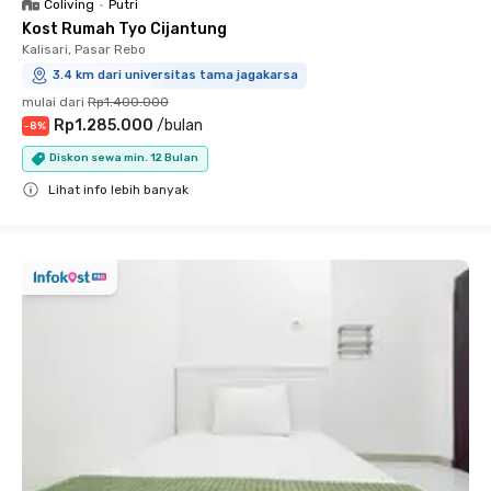
Coliving
•
Putri
Kost Rumah Tyo Cijantung
Kalisari, Pasar Rebo
3.4 km dari universitas tama jagakarsa
mulai dari
Rp1.400.000
Rp1.285.000
/
bulan
-
8
%
Diskon sewa min. 12 Bulan
Lihat info lebih banyak
Close