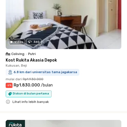
Video
360
Coliving
•
Putri
Kost Rukita Akasia Depok
Kukusan, Beji
6.8 km dari universitas tama jagakarsa
mulai dari
Rp1.930.000
Rp1.830.000
/
bulan
-
5
%
Diskon di bulan pertama
Lihat info lebih banyak
Close