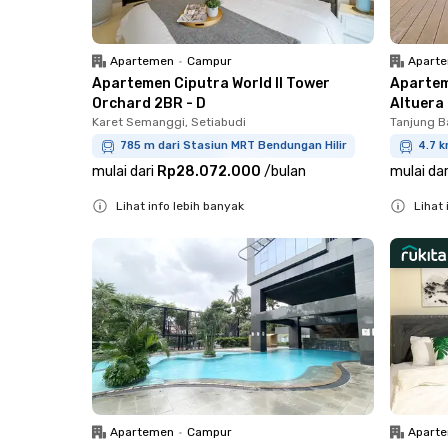
Apartemen
•
Campur
Apart
Apartemen Ciputra World II Tower
Apartem
Orchard 2BR - D
Altuera 
Karet Semanggi, Setiabudi
Tanjung B
785 m dari Stasiun MRT Bendungan Hilir
4.7 k
mulai dari
Rp28.072.000
/
bulan
mulai dar
Lihat info lebih banyak
Lihat 
Close
Close
Apartemen
•
Campur
Apart