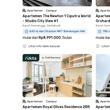
Apartemen
•
Campur
Apart
Apartemen The Newton 1 Ciputra World
Apartem
- Studio City View #1
Orchard
Karet Semanggi, Setiabudi
Karet Sem
623 m dari Stasiun MRT Bendungan Hilir
785 m
mulai dari
Rp8.991.000
/
bulan
mulai dar
Lihat info lebih banyak
Lihat 
Close
Close
Full Service
Apartemen
•
Campur
Apart
Apartemen Royal Olives Residence 2BR
Apartem