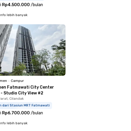
i
Rp4.500.000
/
bulan
info lebih banyak
emen
•
Campur
en Fatmawati City Center
 - Studio City View #2
arat, Cilandak
km dari Stasiun MRT Fatmawati
i
Rp6.700.000
/
bulan
info lebih banyak