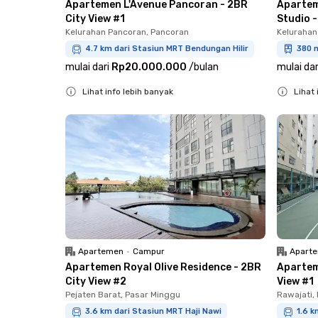
Apartemen L'Avenue Pancoran - 2BR
Apartem
City View #1
Studio -
Kelurahan Pancoran, Pancoran
Kelurahan
4.7 km dari Stasiun MRT Bendungan Hilir
380 m
mulai dari
Rp20.000.000
/
bulan
mulai dar
Lihat info lebih banyak
Lihat 
Close
Close
Apartemen
•
Campur
Apart
Apartemen Royal Olive Residence - 2BR
Apartem
City View #2
View #1
Pejaten Barat, Pasar Minggu
Rawajati,
3.6 km dari Stasiun MRT Haji Nawi
1.6 k