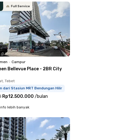
Full Service
emen
•
Campur
en Bellevue Place - 2BR City
at, Tebet
m dari Stasiun MRT Bendungan Hilir
i
Rp12.500.000
/
bulan
info lebih banyak