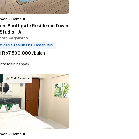
emen
•
Campur
en Southgate Residence Tower
Studio - A
arat, Jagakarsa
m dari Stasiun LRT Taman Mini
i
Rp7.500.000
/
bulan
info lebih banyak
Full Service
emen
•
Campur