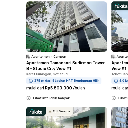
Apartemen
•
Campur
Apart
Apartemen Tamansari Sudirman Tower
Apartem
B - Studio City View #1
View #1
Karet Kuningan, Setiabudi
Tebet Bar
375 m dari Stasiun MRT Bendungan Hilir
5.0 k
mulai dari
Rp5.800.000
/
bulan
mulai dar
Lihat info lebih banyak
Lihat 
Close
Close
Full Service