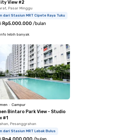
ity View #2
arat, Pasar Minggu
m dari Stasiun MRT Cipete Raya Tuku
i
Rp5.000.000
/
bulan
info lebih banyak
emen
•
Campur
en Bintaro Park View - Studio
w #1
ahan, Pesanggrahan
m dari Stasiun MRT Lebak Bulus
i
Rp4.000.000
/
bulan