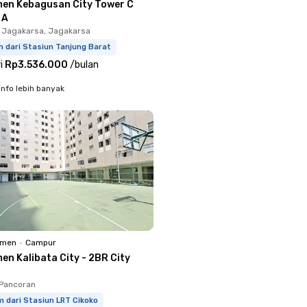
en Kebagusan City Tower C
 A
 Jagakarsa, Jagakarsa
 dari Stasiun Tanjung Barat
i
Rp3.536.000
/
bulan
info lebih banyak
emen
•
Campur
en Kalibata City - 2BR City
 Pancoran
m dari Stasiun LRT Cikoko