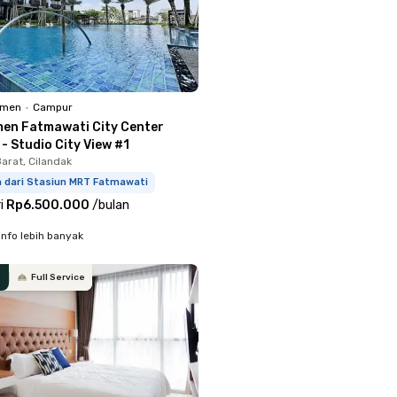
emen
•
Campur
en Fatmawati City Center
 - Studio City View #1
arat, Cilandak
m dari Stasiun MRT Fatmawati
i
Rp6.500.000
/
bulan
info lebih banyak
Full Service