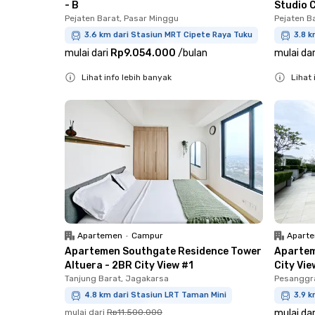
- B
Studio C
Pejaten Barat, Pasar Minggu
Pejaten B
3.6 km dari Stasiun MRT Cipete Raya Tuku
3.8 k
mulai dari
Rp9.054.000
/
bulan
mulai dar
Lihat info lebih banyak
Lihat 
Close
Close
Apartemen
•
Campur
Apart
Apartemen Southgate Residence Tower
Apartem
Altuera - 2BR City View #1
City Vie
Tanjung Barat, Jagakarsa
Pesanggr
4.8 km dari Stasiun LRT Taman Mini
3.9 k
mulai dari
Rp11.500.000
mulai dar