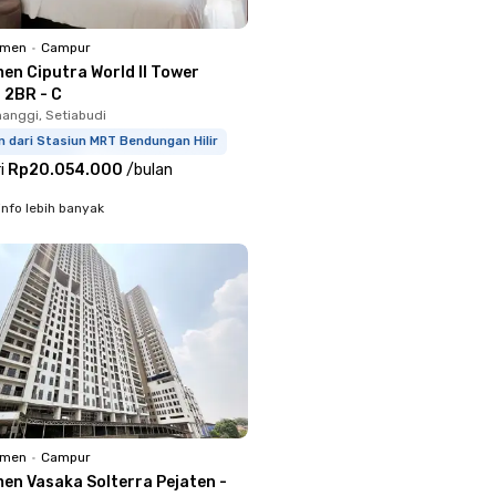
emen
•
Campur
en Ciputra World II Tower
 2BR - C
anggi, Setiabudi
 dari Stasiun MRT Bendungan Hilir
i
Rp20.054.000
/
bulan
info lebih banyak
emen
•
Campur
en Vasaka Solterra Pejaten -