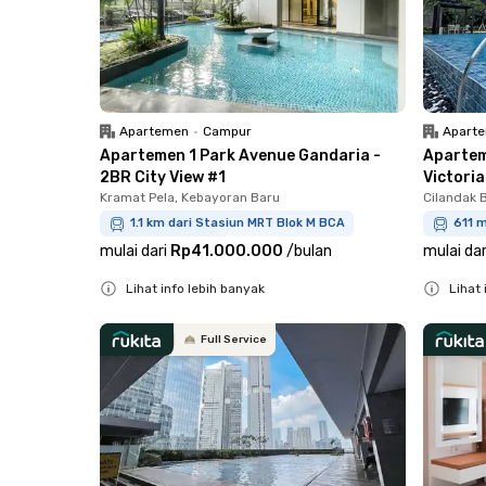
Apartemen
•
Campur
Apart
Apartemen 1 Park Avenue Gandaria -
Apartem
2BR City View #1
Victoria
Kramat Pela, Kebayoran Baru
Cilandak B
1.1 km dari Stasiun MRT Blok M BCA
611 
mulai dari
Rp41.000.000
/
bulan
mulai dar
Lihat info lebih banyak
Lihat 
Close
Close
Full Service