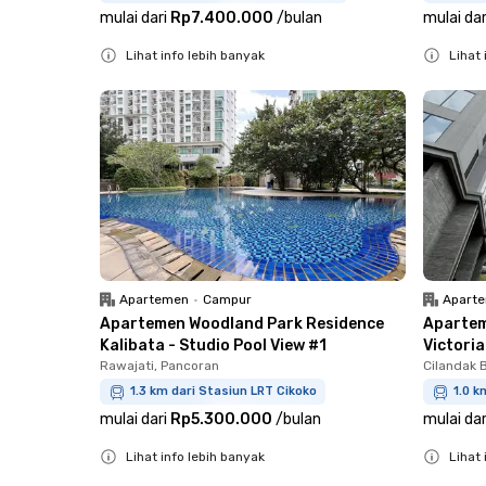
mulai dari
Rp7.400.000
/
bulan
mulai dar
Lihat info lebih banyak
Lihat 
Close
Close
Apartemen
•
Campur
Apart
Apartemen Woodland Park Residence
Apartem
Kalibata - Studio Pool View #1
Victoria
Rawajati, Pancoran
Cilandak B
1.3 km dari Stasiun LRT Cikoko
1.0 
mulai dari
Rp5.300.000
/
bulan
mulai dar
Lihat info lebih banyak
Lihat 
Close
Close