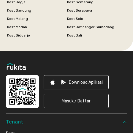
Kost Jogja
Kost Semarang
Kost Bandung
Kost Surabaya
Kost Malang
Kost Solo
Kost Medan
Kost Jatinangor Sumedang
Kost Sidoarjo
Kost Bali
Footer
Download Aplikasi
Masuk / Daftar
Tenant