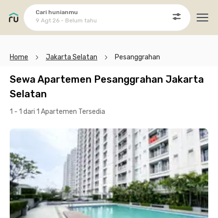
Cari hunianmu
9 Agt 26 - Belum tahu
Ope
Home
Jakarta Selatan
Pesanggrahan
Sewa Apartemen Pesanggrahan Jakarta
Selatan
1 - 1 dari 1 Apartemen
Tersedia