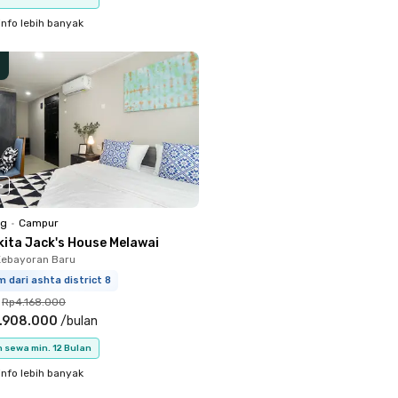
info lebih banyak
o
ng
•
Campur
kita Jack's House Melawai
Kebayoran Baru
m dari ashta district 8
Rp4.168.000
.908.000
/
bulan
 sewa min. 12 Bulan
info lebih banyak