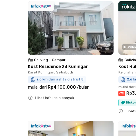
Vide
Coliving
•
Campur
Colivi
Kost Residence 28 Kuningan
Kost Ru
Karet Kuningan, Setiabudi
Kelurahan
2.0 km dari ashta district 8
2.6 k
mulai dari
Rp4.100.000
/
bulan
mulai dari
Rp3
-
7
%
Lihat info lebih banyak
Diskon
Close
Lihat 
Close