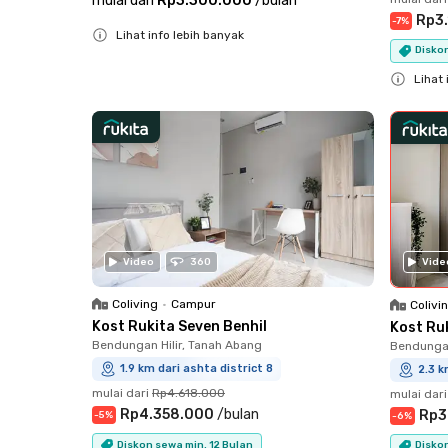
mulai dari
Rp3.300.000
/
bulan
Rp3
-
7
%
Lihat info lebih banyak
Diskon
Close
Lihat 
Close
Vide
Video
360
Coliving
•
Campur
Colivi
Kost Rukita Seven Benhil
Kost Ru
Bendungan Hilir, Tanah Abang
Bendungan
1.9 km dari ashta district 8
2.3 k
mulai dari
Rp4.618.000
mulai dari
Rp4.358.000
/
bulan
Rp3
-
5
%
-
6
%
Diskon sewa min. 12 Bulan
Diskon