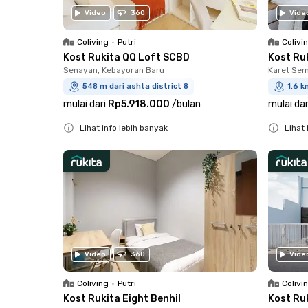
Video
360
Vide
Coliving
•
Putri
Colivi
Kost Rukita QQ Loft SCBD
Kost Ru
Senayan, Kebayoran Baru
Karet Sem
548 m dari ashta district 8
1.6 k
mulai dari
Rp5.918.000
/
bulan
mulai dar
Lihat info lebih banyak
Lihat 
Close
Close
Video
360
Vide
Coliving
•
Putri
Colivi
Kost Rukita Eight Benhil
Kost Ru