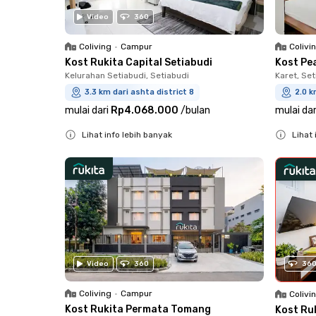
Video
360
Coliving
•
Campur
Colivi
Kost Rukita Capital Setiabudi
Kost Pe
Kelurahan Setiabudi, Setiabudi
Karet, Set
3.3 km dari ashta district 8
2.0 k
mulai dari
Rp4.068.000
/
bulan
mulai dar
Lihat info lebih banyak
Lihat 
Close
Close
36
Video
360
Coliving
•
Campur
Colivi
Kost Rukita Permata Tomang
Kost Ru