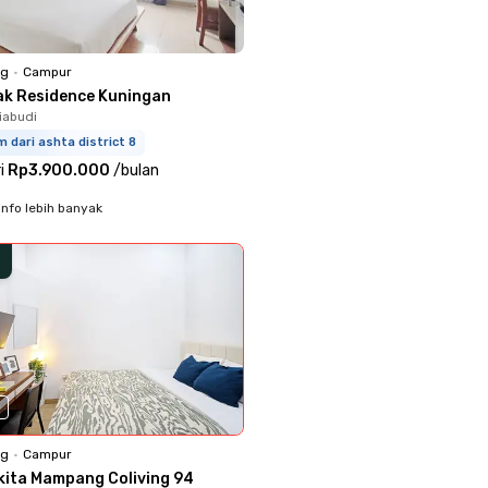
ng
•
Campur
ak Residence Kuningan
iabudi
m dari ashta district 8
i
Rp3.900.000
/
bulan
info lebih banyak
0
ng
•
Campur
kita Mampang Coliving 94