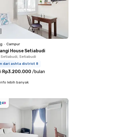
ng
•
Campur
langi House Setiabudi
 Setiabudi, Setiabudi
m dari ashta district 8
i
Rp3.200.000
/
bulan
info lebih banyak