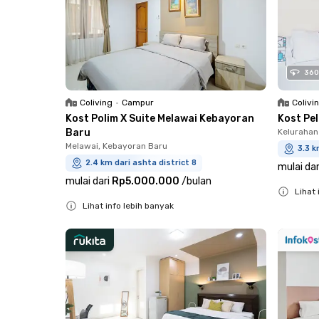
360
Coliving
•
Campur
Colivi
Kost Polim X Suite Melawai Kebayoran
Kost Pe
Baru
Kelurahan
Melawai, Kebayoran Baru
3.3 k
2.4 km dari ashta district 8
mulai dar
mulai dari
Rp5.000.000
/
bulan
Lihat 
Lihat info lebih banyak
Close
Close