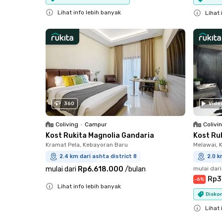
Lihat info lebih banyak
Lihat 
Close
Close
360
Vide
Coliving
•
Campur
Colivi
Kost Rukita Magnolia Gandaria
Kost Ru
Kramat Pela, Kebayoran Baru
Melawai, 
2.4 km dari ashta district 8
2.0 k
mulai dari
Rp6.618.000
/
bulan
mulai dari
Rp3
-
6
%
Lihat info lebih banyak
Diskon
Close
Lihat 
Close