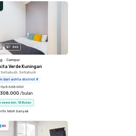
o
360
ng
•
Campur
kita Verde Kuningan
 Setiabudi, Setiabudi
m dari ashta district 8
Rp3.568.000
.308.000
/
bulan
 sewa min. 12 Bulan
info lebih banyak