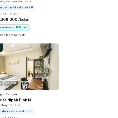
ara, Kebayoran Lama
m dari ashta district 8
Rp4.568.000
.308.000
/
bulan
 sewa min. 12 Bulan
info lebih banyak
o
360
ng
•
Campur
kita Nipah Blok M
Kebayoran Baru
m dari ashta district 8
Rp3.368.000