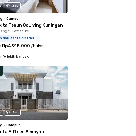
o
360
ng
•
Campur
kita Tenun CoLiving Kuningan
anggi, Setiabudi
m dari ashta district 8
i
Rp4.918.000
/
bulan
info lebih banyak
o
360
ng
•
Campur
kita Fifteen Senayan