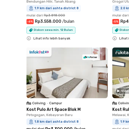
Bendungan Hilir, Tanah Abang
Grogol Ut
1.9 km dari ashta district 8
2.0 k
mulai dari
Rp3.818.000
mulai dari
Rp3.558.000
/
bulan
Rp4
-
6
%
-
5
%
Diskon sewa min. 12 Bulan
Diskon
Lihat info lebih banyak
Lihat 
Close
Close
Vide
Coliving
•
Campur
Colivi
Kost Pulo Art Space Blok M
Kost Ru
Petogogan, Kebayoran Baru
Melawai, 
1.8 km dari ashta district 8
1.9 k
mulai dari