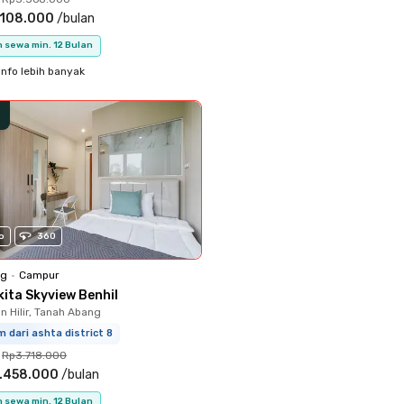
.108.000
/
bulan
 sewa min. 12 Bulan
info lebih banyak
o
360
ng
•
Campur
kita Skyview Benhil
 Hilir, Tanah Abang
m dari ashta district 8
Rp3.718.000
.458.000
/
bulan
 sewa min. 12 Bulan