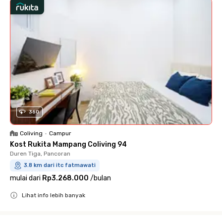
360
Coliving
•
Campur
Kost Rukita Mampang Coliving 94
Duren Tiga, Pancoran
3.8 km dari itc fatmawati
mulai dari
Rp3.268.000
/
bulan
Lihat info lebih banyak
Close