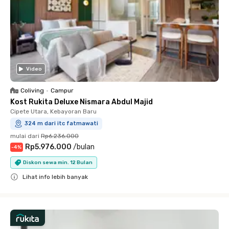
Video
Coliving
•
Campur
Kost Rukita Deluxe Nismara Abdul Majid
Cipete Utara, Kebayoran Baru
324 m dari itc fatmawati
mulai dari
Rp6.236.000
Rp5.976.000
/
bulan
-
4
%
Diskon sewa min. 12 Bulan
Lihat info lebih banyak
Close