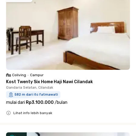
Coliving
•
Campur
Kost Twenty Six Home Haji Nawi Cilandak
Gandaria Selatan, Cilandak
582 m dari itc fatmawati
mulai dari
Rp3.100.000
/
bulan
Lihat info lebih banyak
Close