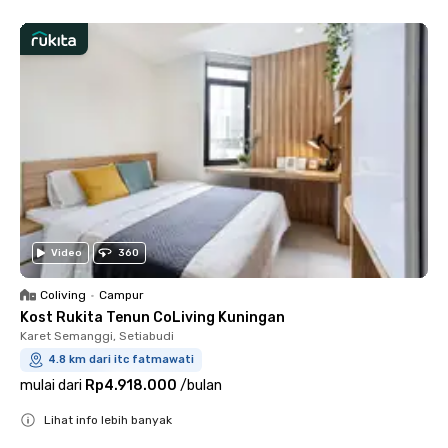
Video
360
Coliving
•
Campur
Kost Rukita Tenun CoLiving Kuningan
Karet Semanggi, Setiabudi
4.8 km dari itc fatmawati
mulai dari
Rp4.918.000
/
bulan
Lihat info lebih banyak
Close