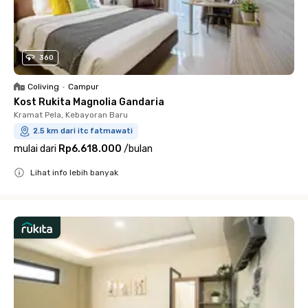
360
Coliving
•
Campur
Kost Rukita Magnolia Gandaria
Kramat Pela, Kebayoran Baru
2.5 km dari itc fatmawati
mulai dari
Rp6.618.000
/
bulan
Lihat info lebih banyak
Close