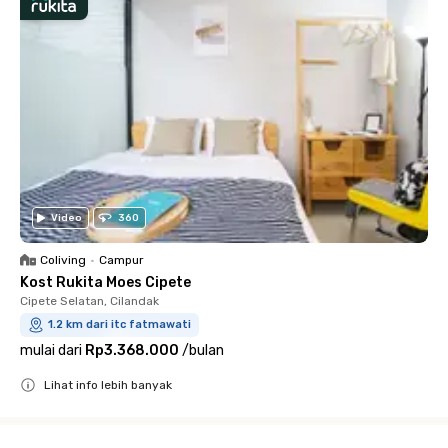
Video
360
Coliving
•
Campur
Kost Rukita Moes Cipete
Cipete Selatan, Cilandak
1.2 km dari itc fatmawati
mulai dari
Rp3.368.000
/
bulan
Lihat info lebih banyak
Close