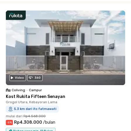
Video
360
Coliving
•
Campur
Kost Rukita Fifteen Senayan
Grogol Utara, Kebayoran Lama
5.3 km dari itc fatmawati
mulai dari
Rp4.568.000
Rp4.308.000
/
bulan
-
5
%