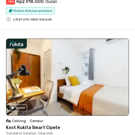
Rp2.918.000
/
bulan
-
13
%
Diskon di bulan pertama
Lihat info lebih banyak
Close
Video
Coliving
•
Campur
Kost Rukita Smart Cipete
Gandaria Selatan, Cilandak