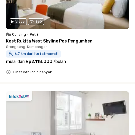
Video
360
Coliving
•
Putri
Kost Rukita West Skyline Pos Pengumben
Srengseng, Kembangan
6.7 km dari itc fatmawati
mulai dari
Rp2.118.000
/
bulan
Lihat info lebih banyak
Close