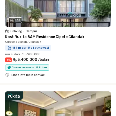
360
Coliving
•
Campur
Kost Rukita 8AM Residence Cipete Cilandak
Cipete Selatan, Cilandak
187 m dari itc fatmawati
mulai dari
Rp5.900.000
Rp5.400.000
/
bulan
-
8
%
Diskon sewa min. 12 Bulan
Lihat info lebih banyak
Close