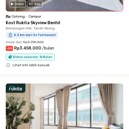
Video
360
Coliving
•
Campur
Kost Rukita Skyview Benhil
Bendungan Hilir, Tanah Abang
6.2 km dari itc fatmawati
mulai dari
Rp3.718.000
Rp3.458.000
/
bulan
-
6
%
Diskon sewa min. 12 Bulan
Lihat info lebih banyak
Close