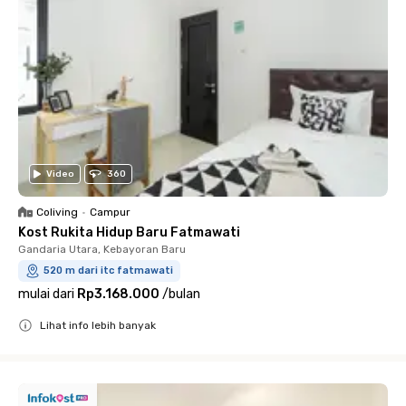
Video
360
Coliving
•
Campur
Kost Rukita Hidup Baru Fatmawati
Gandaria Utara, Kebayoran Baru
520 m dari itc fatmawati
mulai dari
Rp3.168.000
/
bulan
Lihat info lebih banyak
Close