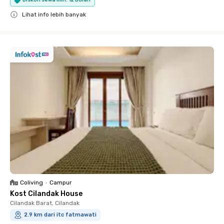
Diskon sewa min. 12 Bulan
Lihat info lebih banyak
Close
Coliving
•
Campur
Kost Cilandak House
Cilandak Barat, Cilandak
2.9 km dari itc fatmawati