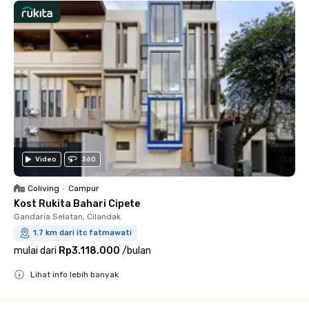
Video
360
Coliving
•
Campur
Kost Rukita Bahari Cipete
Gandaria Selatan, Cilandak
1.7 km dari itc fatmawati
mulai dari
Rp3.118.000
/
bulan
Lihat info lebih banyak
Close