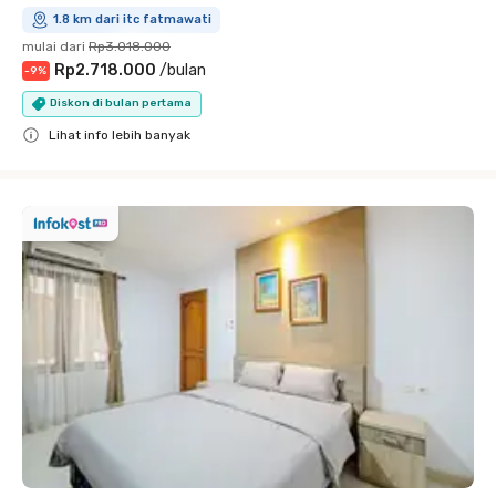
1.8 km dari itc fatmawati
mulai dari
Rp3.018.000
Rp2.718.000
/
bulan
-
9
%
Diskon di bulan pertama
Lihat info lebih banyak
Close