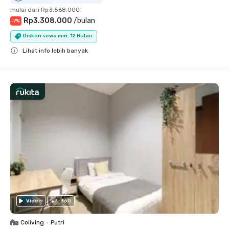
mulai dari
Rp3.568.000
Rp3.308.000
/
bulan
-
7
%
Diskon sewa min. 12 Bulan
Lihat info lebih banyak
Close
Video
360
Coliving
•
Putri