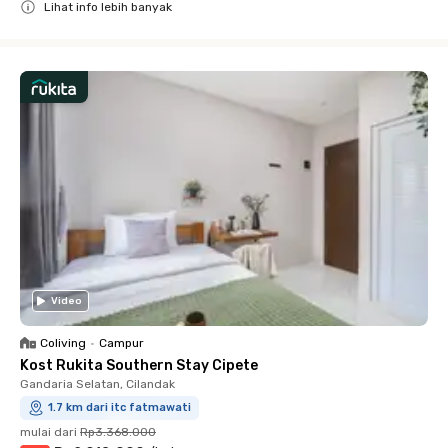
Lihat info lebih banyak
Close
Video
Coliving
•
Campur
Kost Rukita Southern Stay Cipete
Gandaria Selatan, Cilandak
1.7 km dari itc fatmawati
mulai dari
Rp3.368.000