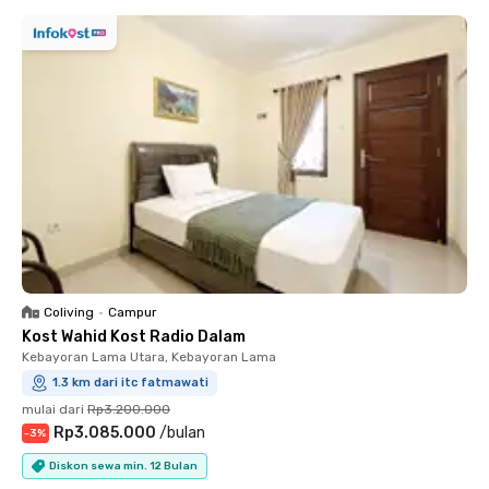
Coliving
•
Campur
Kost Wahid Kost Radio Dalam
Kebayoran Lama Utara, Kebayoran Lama
1.3 km dari itc fatmawati
mulai dari
Rp3.200.000
Rp3.085.000
/
bulan
-
3
%
Diskon sewa min. 12 Bulan