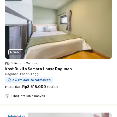
Video
Coliving
•
Campur
Kost Rukita Samara House Ragunan
Ragunan, Pasar Minggu
3.6 km dari itc fatmawati
mulai dari
Rp3.518.000
/
bulan
Lihat info lebih banyak
Close