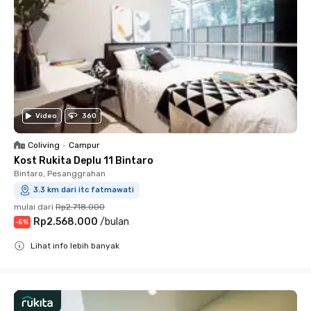
Video
360
Coliving
•
Campur
Kost Rukita Deplu 11 Bintaro
Bintaro, Pesanggrahan
3.3 km dari itc fatmawati
mulai dari
Rp2.718.000
Rp2.568.000
/
bulan
-
5
%
Lihat info lebih banyak
Close