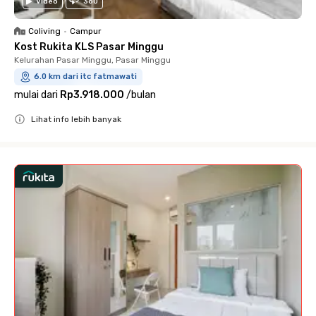
Video
360
Coliving
•
Campur
Kost Rukita KLS Pasar Minggu
Kelurahan Pasar Minggu, Pasar Minggu
6.0 km dari itc fatmawati
mulai dari
Rp3.918.000
/
bulan
Lihat info lebih banyak
Close