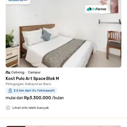
Coliving
•
Campur
Kost Pulo Art Space Blok M
Petogogan, Kebayoran Baru
2.5 km dari itc fatmawati
mulai dari
Rp3.300.000
/
bulan
Lihat info lebih banyak
Close