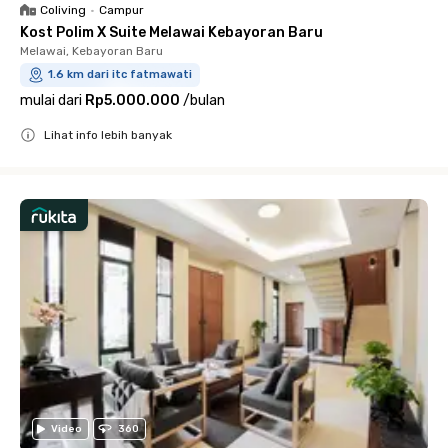
Coliving
•
Campur
Kost Polim X Suite Melawai Kebayoran Baru
Melawai, Kebayoran Baru
1.6 km dari itc fatmawati
mulai dari
Rp5.000.000
/
bulan
Lihat info lebih banyak
Close
Video
360