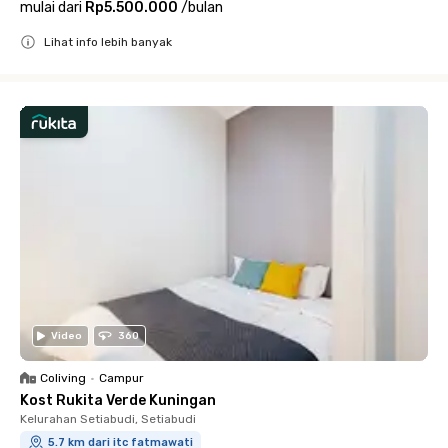
mulai dari
Rp5.500.000
/
bulan
Lihat info lebih banyak
Close
Video
360
Coliving
•
Campur
Kost Rukita Verde Kuningan
Kelurahan Setiabudi, Setiabudi
5.7 km dari itc fatmawati