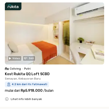
Video
360
Coliving
•
Putri
Kost Rukita QQ Loft SCBD
Senayan, Kebayoran Baru
4.2 km dari itc fatmawati
mulai dari
Rp5.918.000
/
bulan
Lihat info lebih banyak
Close