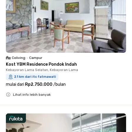
Coliving
•
Campur
Kost YBM Residence Pondok Indah
Kebayoran Lama Selatan, Kebayoran Lama
2.1 km dari itc fatmawati
mulai dari
Rp2.750.000
/
bulan
Lihat info lebih banyak
Close