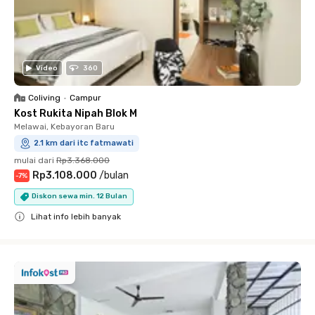
Video
360
Coliving
•
Campur
Kost Rukita Nipah Blok M
Melawai, Kebayoran Baru
2.1 km dari itc fatmawati
mulai dari
Rp3.368.000
Rp3.108.000
/
bulan
-
7
%
Diskon sewa min. 12 Bulan
Lihat info lebih banyak
Close