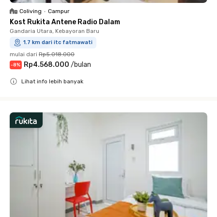
Coliving
•
Campur
Kost Rukita Antene Radio Dalam
Gandaria Utara, Kebayoran Baru
1.7 km dari itc fatmawati
mulai dari
Rp5.018.000
Rp4.568.000
/
bulan
-
8
%
Lihat info lebih banyak
Close