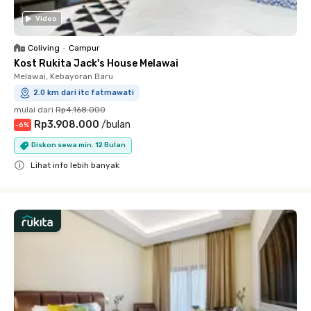
Video
Coliving
•
Campur
Kost Rukita Jack's House Melawai
Melawai, Kebayoran Baru
2.0 km dari itc fatmawati
mulai dari
Rp4.168.000
Rp3.908.000
/
bulan
-
6
%
Diskon sewa min. 12 Bulan
Lihat info lebih banyak
Close