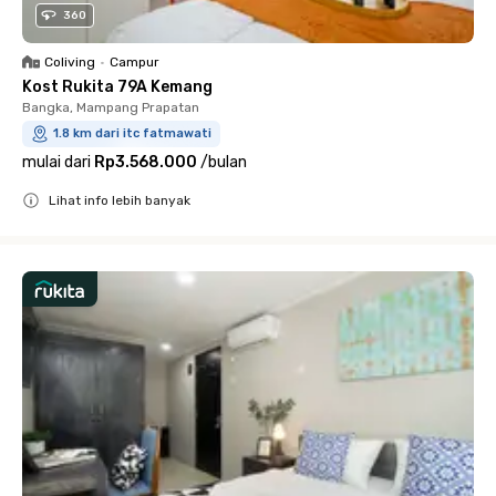
360
Coliving
•
Campur
Kost Rukita 79A Kemang
Bangka, Mampang Prapatan
1.8 km dari itc fatmawati
mulai dari
Rp3.568.000
/
bulan
Lihat info lebih banyak
Close