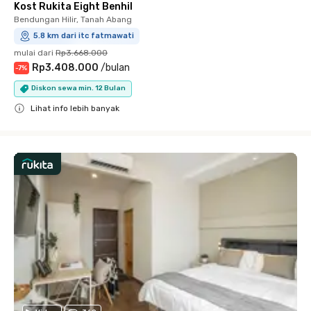
Kost Rukita Eight Benhil
Bendungan Hilir, Tanah Abang
5.8 km dari itc fatmawati
mulai dari
Rp3.668.000
Rp3.408.000
/
bulan
-
7
%
Diskon sewa min. 12 Bulan
Lihat info lebih banyak
Close