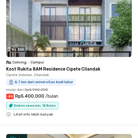
360
Coliving
•
Campur
Kost Rukita 8AM Residence Cipete Cilandak
Cipete Selatan, Cilandak
6.7 km dari universitas budi luhur
mulai dari
Rp5.900.000
Rp5.400.000
/
bulan
-
8
%
Diskon sewa min. 12 Bulan
Lihat info lebih banyak
Close