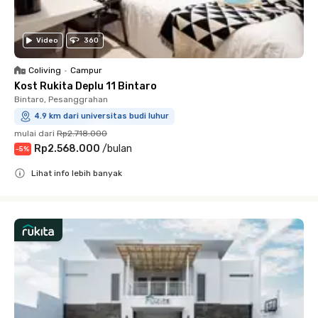
Video
360
Coliving
•
Campur
Kost Rukita Deplu 11 Bintaro
Bintaro, Pesanggrahan
4.9 km dari universitas budi luhur
mulai dari
Rp2.718.000
Rp2.568.000
/
bulan
-
5
%
Lihat info lebih banyak
Close