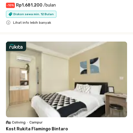
Rp1.681.200
/
bulan
-
10
%
Diskon sewa min. 12 Bulan
Lihat info lebih banyak
Close
Coliving
•
Campur
Kost Rukita Flamingo Bintaro