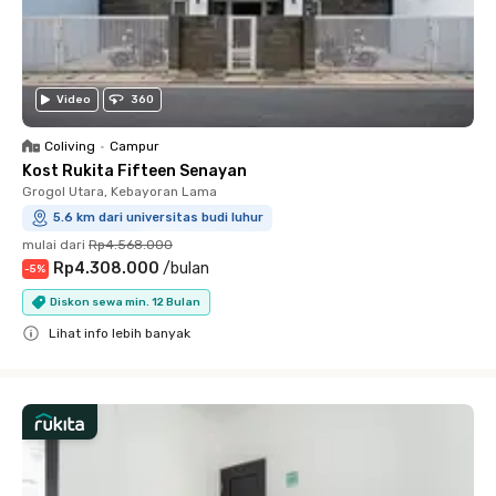
Video
360
Coliving
•
Campur
Kost Rukita Fifteen Senayan
Grogol Utara, Kebayoran Lama
5.6 km dari universitas budi luhur
mulai dari
Rp4.568.000
Rp4.308.000
/
bulan
-
5
%
Diskon sewa min. 12 Bulan
Lihat info lebih banyak
Close