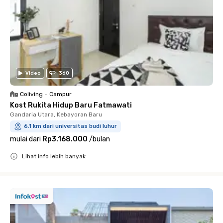
Video
360
Coliving
•
Campur
Kost Rukita Hidup Baru Fatmawati
Gandaria Utara, Kebayoran Baru
6.1 km dari universitas budi luhur
mulai dari
Rp3.168.000
/
bulan
Lihat info lebih banyak
Close