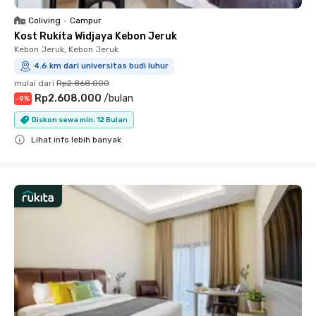
Coliving
•
Campur
Kost Rukita Widjaya Kebon Jeruk
Kebon Jeruk, Kebon Jeruk
4.6 km dari universitas budi luhur
mulai dari
Rp2.868.000
Rp2.608.000
/
bulan
-
9
%
Diskon sewa min. 12 Bulan
Lihat info lebih banyak
Close