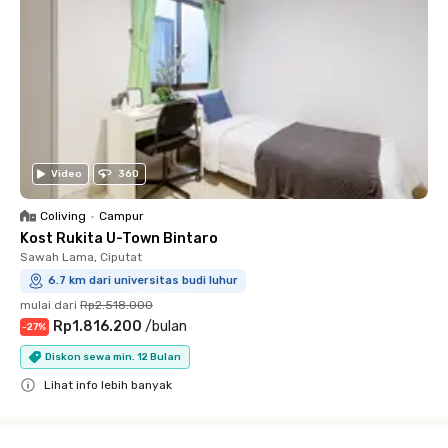
Video
360
Coliving
•
Campur
Kost Rukita U-Town Bintaro
Sawah Lama, Ciputat
6.7 km dari universitas budi luhur
mulai dari
Rp2.518.000
Rp1.816.200
/
bulan
-
27
%
Diskon sewa min. 12 Bulan
Lihat info lebih banyak
Close