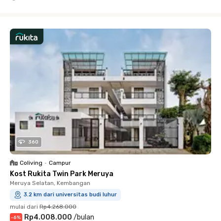
Close
360
Coliving
•
Campur
Kost Rukita Twin Park Meruya
Meruya Selatan, Kembangan
3.2 km dari universitas budi luhur
mulai dari
Rp4.268.000
Rp4.008.000
/
bulan
-
6
%