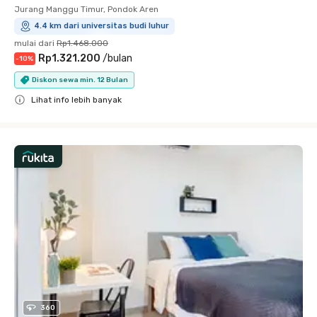
Jurang Manggu Timur, Pondok Aren
4.4 km dari universitas budi luhur
mulai dari
Rp1.468.000
Rp1.321.200
/
bulan
-
10
%
Diskon sewa min. 12 Bulan
Lihat info lebih banyak
Close
360