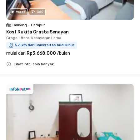
Video
360
Coliving
•
Campur
Kost Rukita Grasta Senayan
Grogol Utara, Kebayoran Lama
5.6 km dari universitas budi luhur
mulai dari
Rp3.668.000
/
bulan
Lihat info lebih banyak
Close