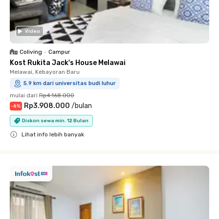
Video
Coliving
•
Campur
Kost Rukita Jack's House Melawai
Melawai, Kebayoran Baru
5.9 km dari universitas budi luhur
mulai dari
Rp4.168.000
Rp3.908.000
/
bulan
-
6
%
Diskon sewa min. 12 Bulan
Lihat info lebih banyak
Close