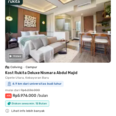
Video
Coliving
•
Campur
Kost Rukita Deluxe Nismara Abdul Majid
Cipete Utara, Kebayoran Baru
6.9 km dari universitas budi luhur
mulai dari
Rp6.236.000
Rp5.976.000
/
bulan
-
4
%
Diskon sewa min. 12 Bulan
Lihat info lebih banyak