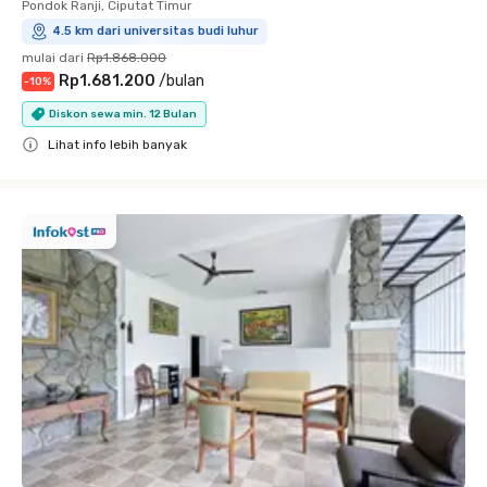
Pondok Ranji, Ciputat Timur
4.5 km dari universitas budi luhur
mulai dari
Rp1.868.000
Rp1.681.200
/
bulan
-
10
%
Diskon sewa min. 12 Bulan
Lihat info lebih banyak
Close