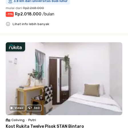
3.8 km dari universitas budi luhur
mulai dari
Rp2.268.000
Rp2.018.000
/
bulan
-
11
%
Lihat info lebih banyak
Close
Video
360
Coliving
•
Putri
Kost Rukita Twelve Pisok STAN Bintaro