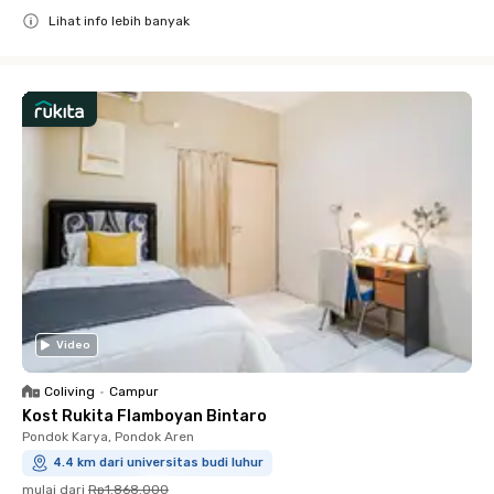
Lihat info lebih banyak
Close
Video
Coliving
•
Campur
Kost Rukita Flamboyan Bintaro
Pondok Karya, Pondok Aren
4.4 km dari universitas budi luhur
mulai dari
Rp1.868.000