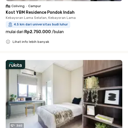
Coliving
•
Campur
Kost YBM Residence Pondok Indah
Kebayoran Lama Selatan, Kebayoran Lama
4.5 km dari universitas budi luhur
mulai dari
Rp2.750.000
/
bulan
Lihat info lebih banyak
Close
360