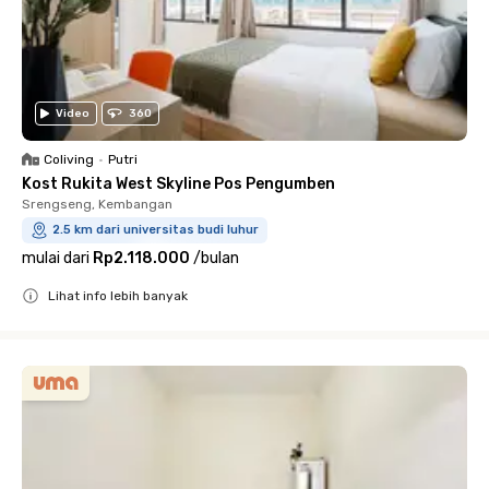
Video
360
Coliving
•
Putri
Kost Rukita West Skyline Pos Pengumben
Srengseng, Kembangan
2.5 km dari universitas budi luhur
mulai dari
Rp2.118.000
/
bulan
Lihat info lebih banyak
Close