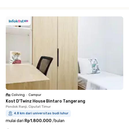
Close
Coliving
•
Campur
Kost D'Twinz House Bintaro Tangerang
Pondok Ranji, Ciputat Timur
4.8 km dari universitas budi luhur
mulai dari
Rp1.800.000
/
bulan