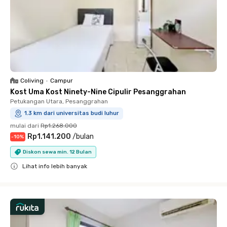
Coliving
•
Campur
Kost Uma Kost Ninety-Nine Cipulir Pesanggrahan
Petukangan Utara, Pesanggrahan
1.3 km dari universitas budi luhur
mulai dari
Rp1.268.000
Rp1.141.200
/
bulan
-
10
%
Diskon sewa min. 12 Bulan
Lihat info lebih banyak
Close