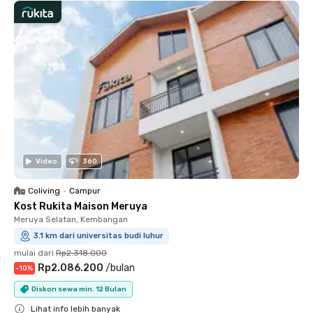
Video
360
Coliving
•
Campur
Kost Rukita Maison Meruya
Meruya Selatan, Kembangan
3.1 km dari universitas budi luhur
mulai dari
Rp2.318.000
Rp2.086.200
/
bulan
-
10
%
Diskon sewa min. 12 Bulan
Lihat info lebih banyak