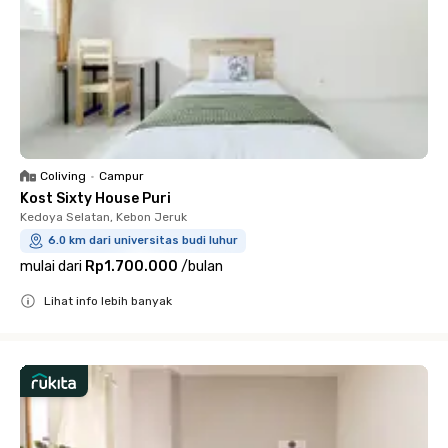
Coliving
•
Campur
Kost Sixty House Puri
Kedoya Selatan, Kebon Jeruk
6.0 km dari universitas budi luhur
mulai dari
Rp1.700.000
/
bulan
Lihat info lebih banyak
Close