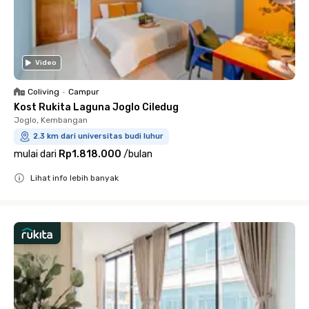
Video
Coliving
•
Campur
Kost Rukita Laguna Joglo Ciledug
Joglo, Kembangan
2.3 km dari universitas budi luhur
mulai dari
Rp1.818.000
/
bulan
Lihat info lebih banyak
Close