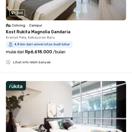
360
Coliving
•
Campur
Kost Rukita Magnolia Gandaria
Kramat Pela, Kebayoran Baru
4.8 km dari universitas budi luhur
mulai dari
Rp6.618.000
/
bulan
Lihat info lebih banyak
Close