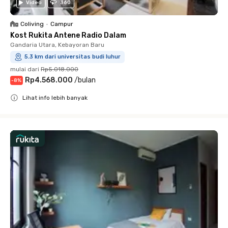
Video
360
Coliving
•
Campur
Kost Rukita Antene Radio Dalam
Gandaria Utara, Kebayoran Baru
5.3 km dari universitas budi luhur
mulai dari
Rp5.018.000
Rp4.568.000
/
bulan
-
8
%
Lihat info lebih banyak
Close