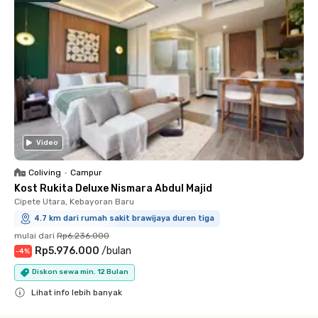
Video
Coliving
•
Campur
Kost Rukita Deluxe Nismara Abdul Majid
Cipete Utara, Kebayoran Baru
4.7 km dari rumah sakit brawijaya duren tiga
mulai dari
Rp6.236.000
Rp5.976.000
/
bulan
-
4
%
Diskon sewa min. 12 Bulan
Lihat info lebih banyak
Close