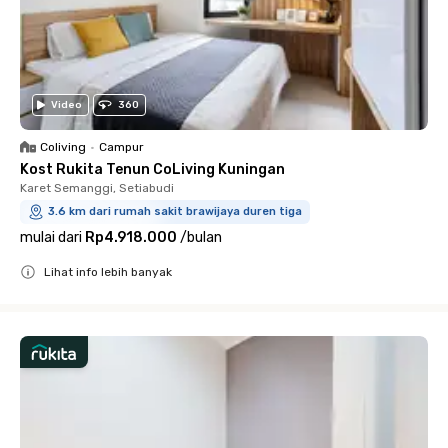
Video
360
Coliving
•
Campur
Kost Rukita Tenun CoLiving Kuningan
Karet Semanggi, Setiabudi
3.6 km dari rumah sakit brawijaya duren tiga
mulai dari
Rp4.918.000
/
bulan
Lihat info lebih banyak
Close