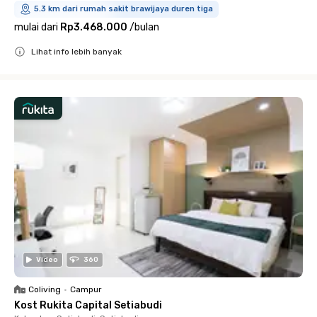
5.3 km dari rumah sakit brawijaya duren tiga
mulai dari
Rp3.468.000
/
bulan
Lihat info lebih banyak
Close
Video
360
Coliving
•
Campur
Kost Rukita Capital Setiabudi