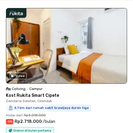
Video
Coliving
•
Campur
Kost Rukita Smart Cipete
Gandaria Selatan, Cilandak
6.1 km dari rumah sakit brawijaya duren tiga
mulai dari
Rp3.018.000
Rp2.718.000
/
bulan
-
9
%
Diskon di bulan pertama