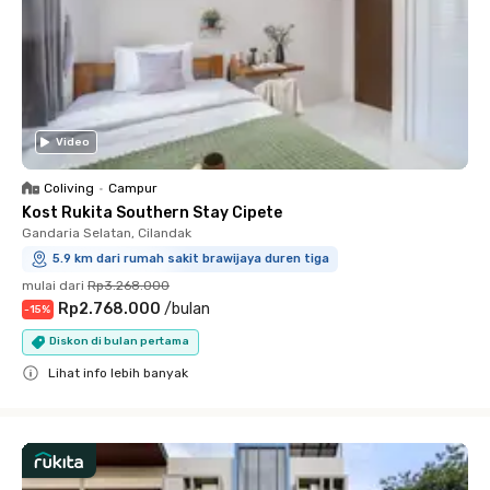
Video
Coliving
•
Campur
Kost Rukita Southern Stay Cipete
Gandaria Selatan, Cilandak
5.9 km dari rumah sakit brawijaya duren tiga
mulai dari
Rp3.268.000
Rp2.768.000
/
bulan
-
15
%
Diskon di bulan pertama
Lihat info lebih banyak
Close