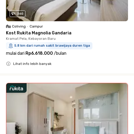
360
Coliving
•
Campur
Kost Rukita Magnolia Gandaria
Kramat Pela, Kebayoran Baru
5.8 km dari rumah sakit brawijaya duren tiga
mulai dari
Rp6.618.000
/
bulan
Lihat info lebih banyak
Close