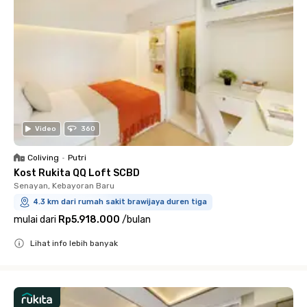
Video
360
Coliving
•
Putri
Kost Rukita QQ Loft SCBD
Senayan, Kebayoran Baru
4.3 km dari rumah sakit brawijaya duren tiga
mulai dari
Rp5.918.000
/
bulan
Lihat info lebih banyak
Close