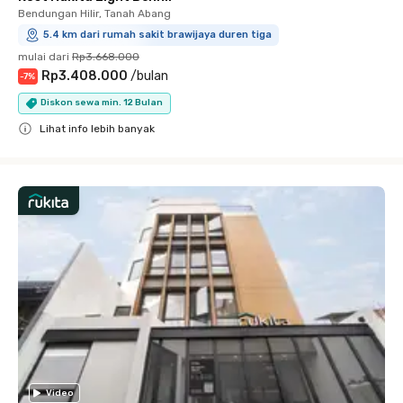
Bendungan Hilir, Tanah Abang
5.4 km dari rumah sakit brawijaya duren tiga
mulai dari
Rp3.668.000
Rp3.408.000
/
bulan
-
7
%
Diskon sewa min. 12 Bulan
Lihat info lebih banyak
Close
Video