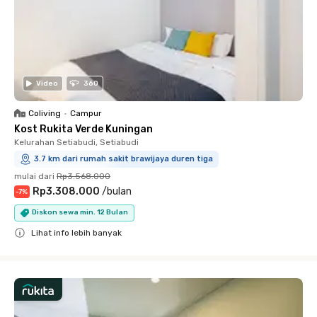
Video
360
Coliving
•
Campur
Kost Rukita Verde Kuningan
Kelurahan Setiabudi, Setiabudi
3.7 km dari rumah sakit brawijaya duren tiga
mulai dari
Rp3.568.000
Rp3.308.000
/
bulan
-
7
%
Diskon sewa min. 12 Bulan
Lihat info lebih banyak
Close