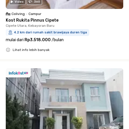
Video
360
Coliving
•
Campur
Kost Rukita Pinnus Cipete
Cipete Utara, Kebayoran Baru
4.2 km dari rumah sakit brawijaya duren tiga
mulai dari
Rp3.518.000
/
bulan
Lihat info lebih banyak
Close