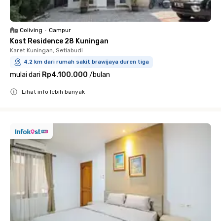
Coliving
•
Campur
Kost Residence 28 Kuningan
Karet Kuningan, Setiabudi
4.2 km dari rumah sakit brawijaya duren tiga
mulai dari
Rp4.100.000
/
bulan
Lihat info lebih banyak
Close