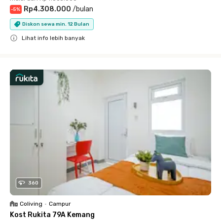
Rp4.308.000
/
bulan
-
5
%
Diskon sewa min. 12 Bulan
Lihat info lebih banyak
Close
360
Coliving
•
Campur
Kost Rukita 79A Kemang