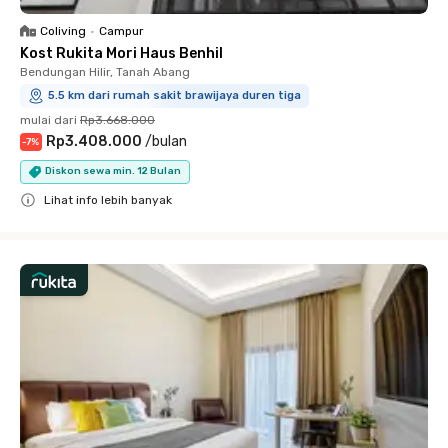
Coliving
•
Campur
Kost Rukita Mori Haus Benhil
Bendungan Hilir, Tanah Abang
5.5 km dari rumah sakit brawijaya duren tiga
mulai dari
Rp3.668.000
Rp3.408.000
/
bulan
-
7
%
Diskon sewa min. 12 Bulan
Lihat info lebih banyak
Close