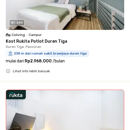
360
Coliving
•
Campur
Kost Rukita Potlot Duren Tiga
Duren Tiga, Pancoran
238 m dari rumah sakit brawijaya duren tiga
mulai dari
Rp2.968.000
/
bulan
Lihat info lebih banyak
Close