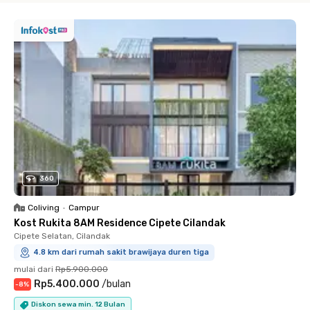
360
Coliving
•
Campur
Kost Rukita 8AM Residence Cipete Cilandak
Cipete Selatan, Cilandak
4.8 km dari rumah sakit brawijaya duren tiga
mulai dari
Rp5.900.000
Rp5.400.000
/
bulan
-
8
%
Diskon sewa min. 12 Bulan