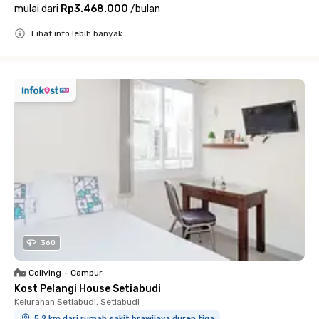
mulai dari
Rp3.468.000
/
bulan
Lihat info lebih banyak
Close
360
Coliving
•
Campur
Kost Pelangi House Setiabudi
Kelurahan Setiabudi, Setiabudi
5.2 km dari rumah sakit brawijaya duren tiga