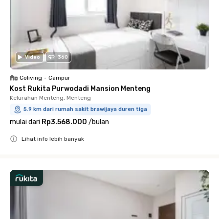
Video
360
Coliving
•
Campur
Kost Rukita Purwodadi Mansion Menteng
Kelurahan Menteng, Menteng
5.9 km dari rumah sakit brawijaya duren tiga
mulai dari
Rp3.568.000
/
bulan
Lihat info lebih banyak
Close