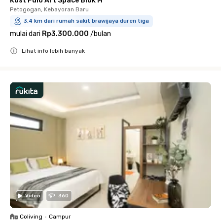
Kost Pulo Art Space Blok M
Petogogan, Kebayoran Baru
3.4 km dari rumah sakit brawijaya duren tiga
mulai dari
Rp3.300.000
/
bulan
Lihat info lebih banyak
Close
Video
360
Coliving
•
Campur