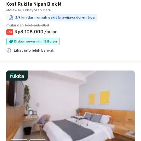
Kost Rukita Nipah Blok M
Melawai, Kebayoran Baru
3.9 km dari rumah sakit brawijaya duren tiga
mulai dari
Rp3.368.000
Rp3.108.000
/
bulan
-
7
%
Diskon sewa min. 12 Bulan
Lihat info lebih banyak
Close