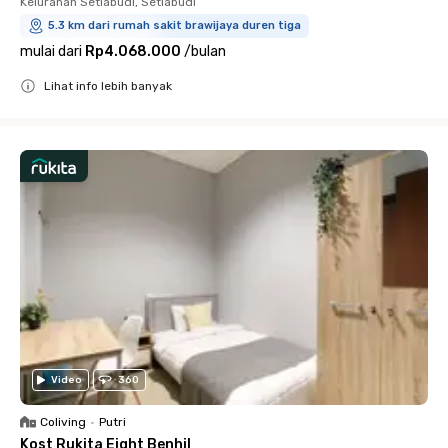
Kelurahan Setiabudi, Setiabudi
5.3 km dari rumah sakit brawijaya duren tiga
mulai dari
Rp4.068.000
/
bulan
Lihat info lebih banyak
Close
Video
360
Coliving
•
Putri
Kost Rukita Eight Benhil