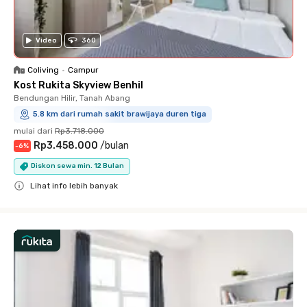
Video
360
Coliving
•
Campur
Kost Rukita Skyview Benhil
Bendungan Hilir, Tanah Abang
5.8 km dari rumah sakit brawijaya duren tiga
mulai dari
Rp3.718.000
Rp3.458.000
/
bulan
-
6
%
Diskon sewa min. 12 Bulan
Lihat info lebih banyak
Close