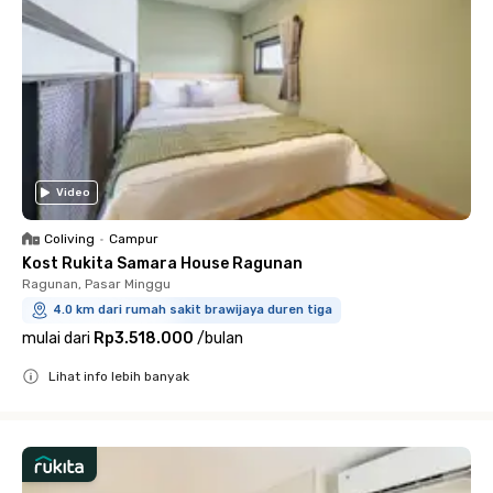
Video
Coliving
•
Campur
Kost Rukita Samara House Ragunan
Ragunan, Pasar Minggu
4.0 km dari rumah sakit brawijaya duren tiga
mulai dari
Rp3.518.000
/
bulan
Lihat info lebih banyak
Close