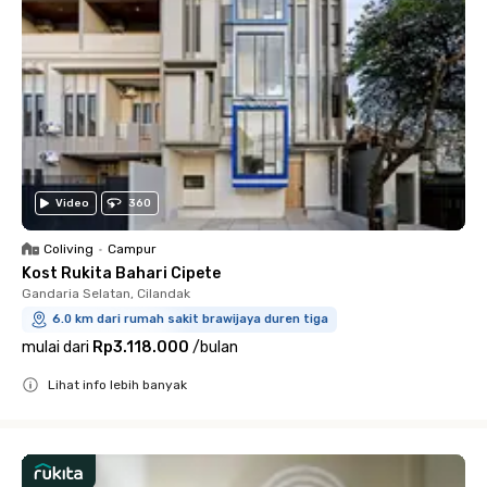
Video
360
Coliving
•
Campur
Kost Rukita Bahari Cipete
Gandaria Selatan, Cilandak
6.0 km dari rumah sakit brawijaya duren tiga
mulai dari
Rp3.118.000
/
bulan
Lihat info lebih banyak
Close