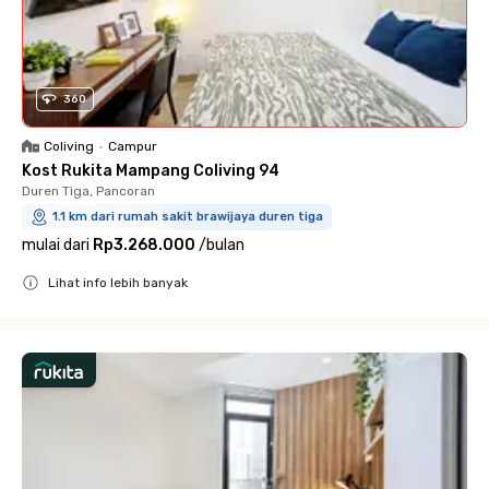
360
Coliving
•
Campur
Kost Rukita Mampang Coliving 94
Duren Tiga, Pancoran
1.1 km dari rumah sakit brawijaya duren tiga
mulai dari
Rp3.268.000
/
bulan
Lihat info lebih banyak
Close