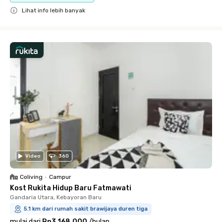
Lihat info lebih banyak
Close
Video
360
Coliving
•
Campur
Kost Rukita Hidup Baru Fatmawati
Gandaria Utara, Kebayoran Baru
5.1 km dari rumah sakit brawijaya duren tiga
mulai dari
Rp3.168.000
/
bulan