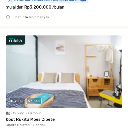
mulai dari
Rp3.200.000
/
bulan
Lihat info lebih banyak
Close
Video
360
Coliving
•
Campur
Kost Rukita Moes Cipete
Cipete Selatan, Cilandak