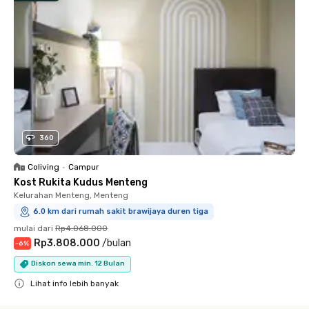
360
Coliving
•
Campur
Kost Rukita Kudus Menteng
Kelurahan Menteng, Menteng
6.0 km dari rumah sakit brawijaya duren tiga
mulai dari
Rp4.068.000
Rp3.808.000
/
bulan
-
6
%
Diskon sewa min. 12 Bulan
Lihat info lebih banyak
Close