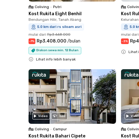
Coliving
•
Putri
Colivi
Kost Rukita Eight Benhil
Kost Ruk
Bendungan Hilir, Tanah Abang
Kelurahan
5.0 km dari rs siloam asri
5.0 k
mulai dari
Rp3.668.000
mulai dari
Rp3.408.000
/
bulan
Rp4
-
7
%
-
3
%
Diskon sewa min. 12 Bulan
Lihat 
Lihat info lebih banyak
Close
Close
Video
360
Vide
Coliving
•
Campur
Colivi
Kost Rukita Bahari Cipete
Kost Ru