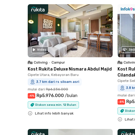
Close
Video
360
Coliving
•
Campur
Colivi
Kost Rukita Deluxe Nismara Abdul Majid
Kost Ru
Cipete Utara, Kebayoran Baru
Cilanda
Cipete Sel
3.7 km dari rs siloam asri
3.8 k
mulai dari
Rp6.236.000
Rp5.976.000
/
bulan
mulai dari
-
4
%
Rp5
-
8
%
Diskon sewa min. 12 Bulan
Diskon
Lihat info lebih banyak
Lihat 
Close
Close