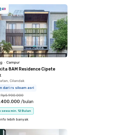
ng
•
Campur
kita 8AM Residence Cipete
k
atan, Cilandak
m dari rs siloam asri
Rp5.900.000
.400.000
/
bulan
 sewa min. 12 Bulan
info lebih banyak