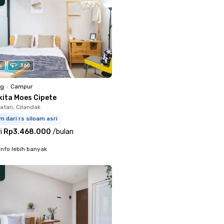
o
360
ng
•
Campur
kita Moes Cipete
atan, Cilandak
m dari rs siloam asri
i
Rp3.468.000
/
bulan
info lebih banyak