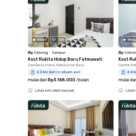
Video
360
Vide
Coliving
•
Campur
Colivi
Kost Rukita Hidup Baru Fatmawati
Kost Ru
Gandaria Utara, Kebayoran Baru
Cipete Sel
4.2 km dari rs siloam asri
4.4 k
mulai dari
Rp3.168.000
/
bulan
mulai dar
Lihat info lebih banyak
Lihat 
Close
Close