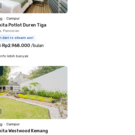
ng
•
Campur
kita Potlot Duren Tiga
a, Pancoran
 dari rs siloam asri
i
Rp2.968.000
/
bulan
info lebih banyak
ng
•
Campur
kita Westwood Kemang