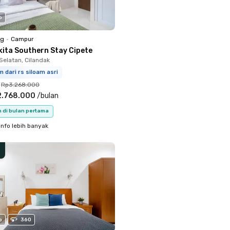
o
ng
•
Campur
kita Southern Stay Cipete
Selatan, Cilandak
m dari rs siloam asri
Rp3.268.000
2.768.000
/
bulan
n di bulan pertama
info lebih banyak
o
360