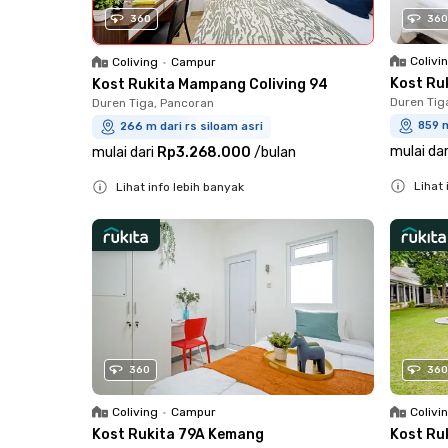
360
360
Colivi
Coliving
•
Campur
Kost Ru
Kost Rukita Mampang Coliving 94
Duren Tig
Duren Tiga, Pancoran
859 m
266 m dari rs siloam asri
mulai dar
mulai dari
Rp3.268.000
/
bulan
Lihat 
Lihat info lebih banyak
Close
Close
360
360
Coliving
•
Campur
Colivi
Kost Rukita 79A Kemang
Kost Ru