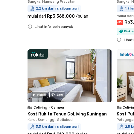
Bangka, Mampang Prapatan
Bangka, 
2.2 km dari rs siloam asri
1.7 k
mulai dari
Rp3.568.000
/
bulan
mulai dari
Rp3
-
7
%
Lihat info lebih banyak
Diskon
Close
Lihat 
Close
Video
360
Coliving
•
Campur
Colivi
Kost Rukita Tenun CoLiving Kuningan
Kost Pul
Karet Semanggi, Setiabudi
Petogogan
3.3 km dari rs siloam asri
2.5 k