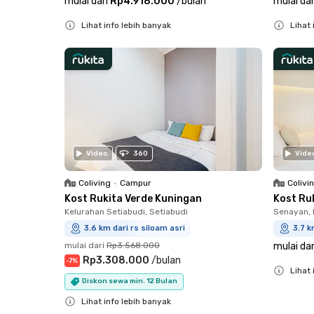
mulai dari
Rp4.918.000
/
bulan
mulai dar
Lihat info lebih banyak
Lihat 
Close
Close
Video
360
Vide
Coliving
•
Campur
Colivi
Kost Rukita Verde Kuningan
Kost Ru
Kelurahan Setiabudi, Setiabudi
Senayan, 
3.6 km dari rs siloam asri
3.7 k
mulai dari
Rp3.568.000
mulai dar
Rp3.308.000
/
bulan
-
7
%
Lihat 
Diskon sewa min. 12 Bulan
Close
Lihat info lebih banyak