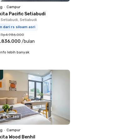
ng
•
Campur
ita Pacific Setiabudi
 Setiabudi, Setiabudi
m dari rs siloam asri
Rp4.986.000
.836.000
/
bulan
info lebih banyak
o
360
ng
•
Campur
kita Wood Benhil