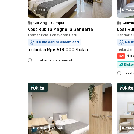
360
Vide
Coliving
•
Campur
Colivi
Kost Rukita Magnolia Gandaria
Kost Ru
Kramat Pela, Kebayoran Baru
Gandaria 
4.8 km dari rs siloam asri
5.0 k
mulai dari
Rp6.618.000
/
bulan
mulai dari
Rp
-
15
%
Lihat info lebih banyak
Disko
Close
Lihat 
Close
Video
360
Vide