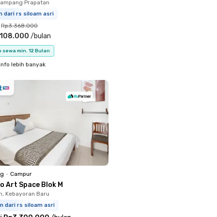
Mampang Prapatan
m dari rs siloam asri
Rp3.368.000
.108.000
/
bulan
 sewa min. 12 Bulan
info lebih banyak
ng
•
Campur
o Art Space Blok M
, Kebayoran Baru
m dari rs siloam asri