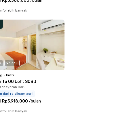
i
Rp3.300.000
/
bulan
info lebih banyak
o
360
ng
•
Putri
kita QQ Loft SCBD
Kebayoran Baru
m dari rs siloam asri
i
Rp5.918.000
/
bulan
info lebih banyak