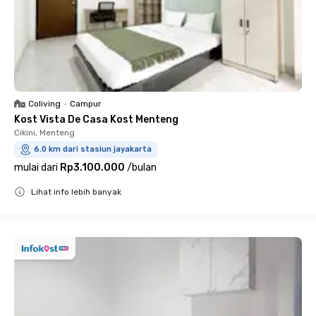
Coliving
•
Campur
Kost Vista De Casa Kost Menteng
Cikini, Menteng
6.0 km dari stasiun jayakarta
mulai dari
Rp3.100.000
/
bulan
Lihat info lebih banyak
Close