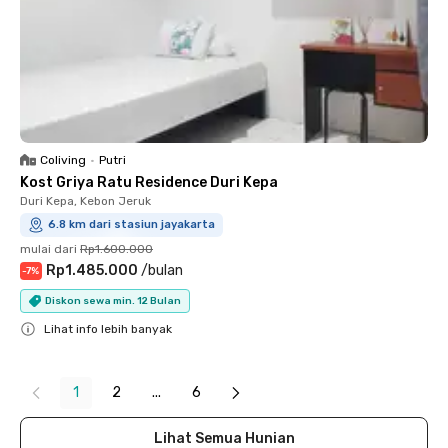
Coliving
•
Putri
Kost Griya Ratu Residence Duri Kepa
Duri Kepa, Kebon Jeruk
6.8 km dari stasiun jayakarta
mulai dari
Rp1.600.000
Rp1.485.000
/
bulan
-
7
%
Diskon sewa min. 12 Bulan
Lihat info lebih banyak
Close
1
2
...
6
Lihat Semua Hunian