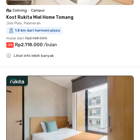
Coliving
•
Campur
Kost Rukita Miel Home Tomang
Jati Pulo, Palmerah
1.8 km dari harmoni plaza
mulai dari
Rp2.168.000
Rp2.118.000
/
bulan
-
2
%
Lihat info lebih banyak
Close