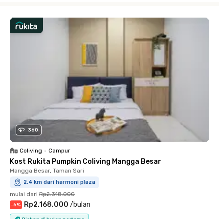
360
Coliving
•
Campur
Kost Rukita Pumpkin Coliving Mangga Besar
Mangga Besar, Taman Sari
2.4 km dari harmoni plaza
mulai dari
Rp2.318.000
Rp2.168.000
/
bulan
-
6
%