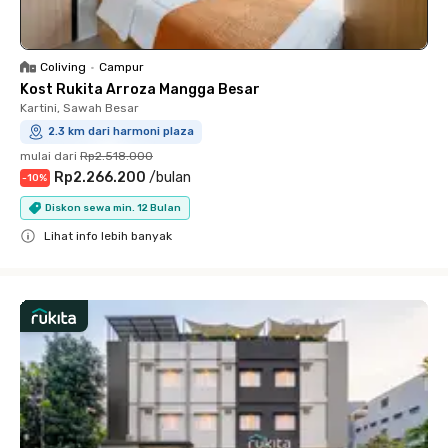
Coliving
•
Campur
Kost Rukita Arroza Mangga Besar
Kartini, Sawah Besar
2.3 km dari harmoni plaza
mulai dari
Rp2.518.000
Rp2.266.200
/
bulan
-
10
%
Diskon sewa min. 12 Bulan
Lihat info lebih banyak
Close