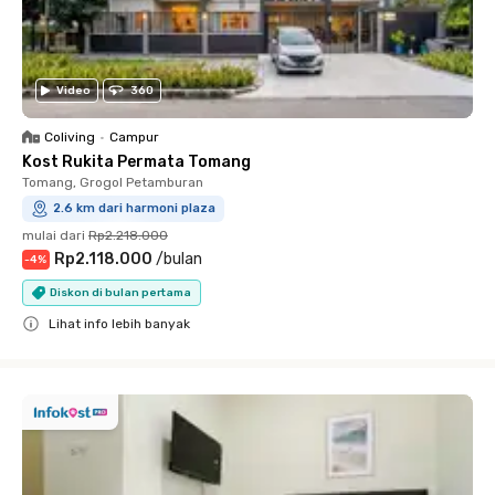
Video
360
Coliving
•
Campur
Kost Rukita Permata Tomang
Tomang, Grogol Petamburan
2.6 km dari harmoni plaza
mulai dari
Rp2.218.000
Rp2.118.000
/
bulan
-
4
%
Diskon di bulan pertama
Lihat info lebih banyak
Close