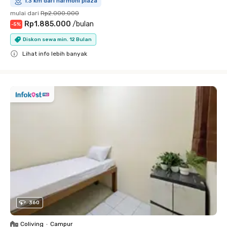
1.3 km dari harmoni plaza
mulai dari
Rp2.000.000
Rp1.885.000
/
bulan
-
5
%
Diskon sewa min. 12 Bulan
Lihat info lebih banyak
Close
360
Coliving
•
Campur