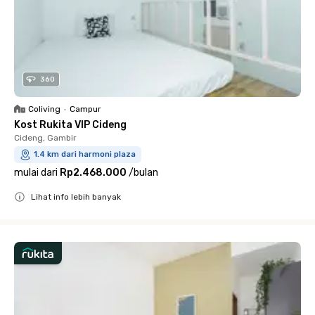
360
Coliving
•
Campur
Kost Rukita VIP Cideng
Cideng, Gambir
1.4 km dari harmoni plaza
mulai dari
Rp2.468.000
/
bulan
Lihat info lebih banyak
Close