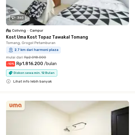
360
Coliving
•
Campur
Kost Uma Kost Topaz Tawakal Tomang
Tomang, Grogol Petamburan
2.7 km dari harmoni plaza
mulai dari
Rp2.018.000
Rp1.816.200
/
bulan
-
10
%
Diskon sewa min. 12 Bulan
Lihat info lebih banyak
Close