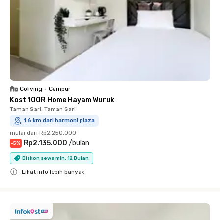
Coliving
•
Campur
Kost 100R Home Hayam Wuruk
Taman Sari, Taman Sari
1.6 km dari harmoni plaza
mulai dari
Rp2.250.000
Rp2.135.000
/
bulan
-
5
%
Diskon sewa min. 12 Bulan
Lihat info lebih banyak
Close