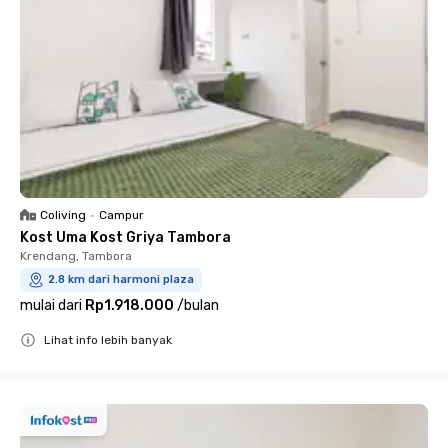
Coliving
•
Campur
Kost Uma Kost Griya Tambora
Krendang, Tambora
2.8 km dari harmoni plaza
mulai dari
Rp1.918.000
/
bulan
Lihat info lebih banyak
Close