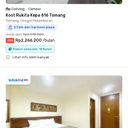
Coliving
•
Campur
Kost Rukita Kepa 616 Tomang
Tomang, Grogol Petamburan
2.1 km dari harmoni plaza
mulai dari
Rp2.518.000
Rp2.266.200
/
bulan
-
10
%
Diskon sewa min. 12 Bulan
Lihat info lebih banyak
Close