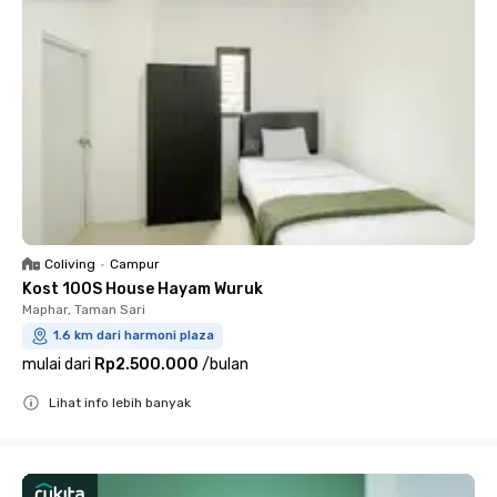
Coliving
•
Campur
Kost 100S House Hayam Wuruk
Maphar, Taman Sari
1.6 km dari harmoni plaza
mulai dari
Rp2.500.000
/
bulan
Lihat info lebih banyak
Close