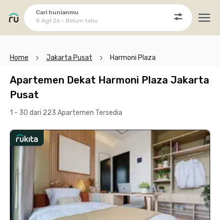
Cari hunianmu
9 Agt 26 - Belum tahu
Ope
Home
Jakarta Pusat
Harmoni Plaza
Apartemen Dekat Harmoni Plaza Jakarta
Pusat
1 - 30 dari 223 Apartemen
Tersedia