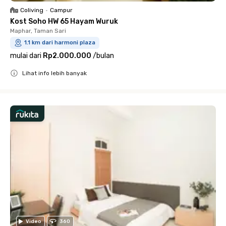
Coliving
•
Campur
Kost Soho HW 65 Hayam Wuruk
Maphar, Taman Sari
1.1 km dari harmoni plaza
mulai dari
Rp2.000.000
/
bulan
Lihat info lebih banyak
Close
Video
360