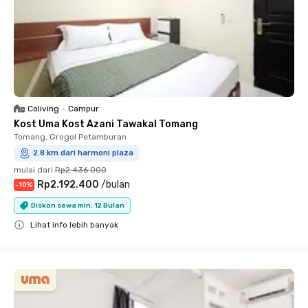
Coliving
•
Campur
Kost Uma Kost Azani Tawakal Tomang
Tomang, Grogol Petamburan
2.8 km dari harmoni plaza
mulai dari
Rp2.436.000
Rp2.192.400
/
bulan
-
10
%
Diskon sewa min. 12 Bulan
Lihat info lebih banyak
Close