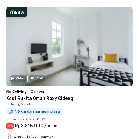
Video
360
Coliving
•
Campur
Kost Rukita Omah Roxy Cideng
Cideng, Gambir
1.6 km dari harmoni plaza
mulai dari
Rp2.268.000
Rp2.218.000
/
bulan
-
2
%
Lihat info lebih banyak