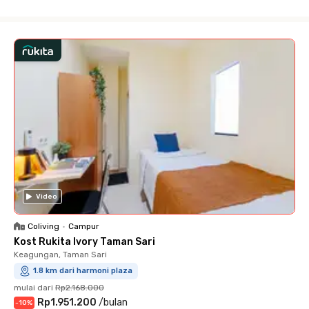
Close
Video
Coliving
•
Campur
Kost Rukita Ivory Taman Sari
Keagungan, Taman Sari
1.8 km dari harmoni plaza
mulai dari
Rp2.168.000
Rp1.951.200
/
bulan
-
10
%