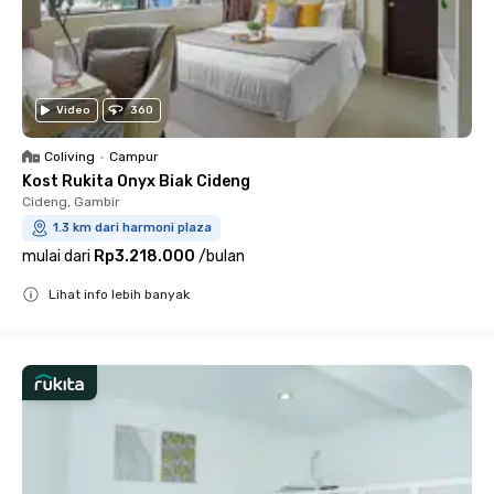
Video
360
Coliving
•
Campur
Kost Rukita Onyx Biak Cideng
Cideng, Gambir
1.3 km dari harmoni plaza
mulai dari
Rp3.218.000
/
bulan
Lihat info lebih banyak
Close