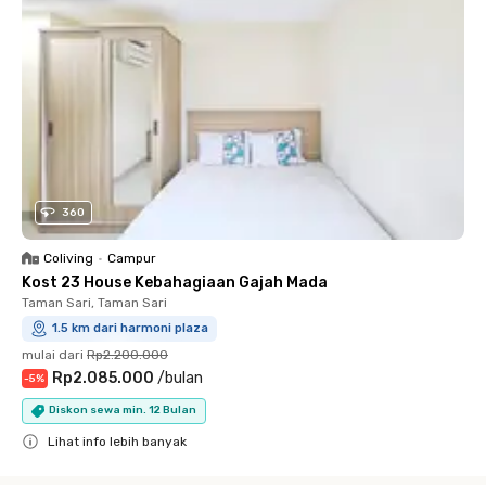
360
Coliving
•
Campur
Kost 23 House Kebahagiaan Gajah Mada
Taman Sari, Taman Sari
1.5 km dari harmoni plaza
mulai dari
Rp2.200.000
Rp2.085.000
/
bulan
-
5
%
Diskon sewa min. 12 Bulan
Lihat info lebih banyak
Close