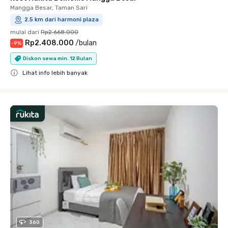
Mangga Besar, Taman Sari
2.5 km dari harmoni plaza
mulai dari
Rp2.668.000
Rp2.408.000
/
bulan
-
9
%
Diskon sewa min. 12 Bulan
Lihat info lebih banyak
Close
360