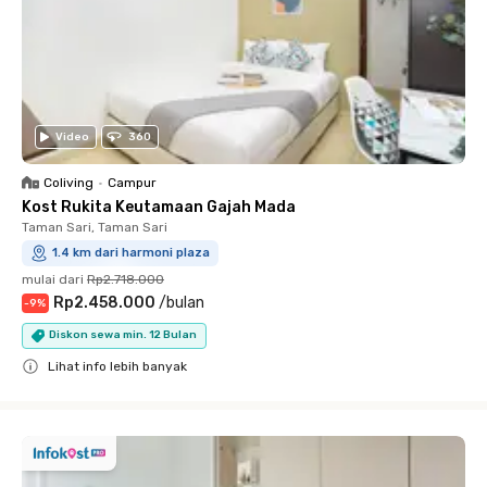
Video
360
Coliving
•
Campur
Kost Rukita Keutamaan Gajah Mada
Taman Sari, Taman Sari
1.4 km dari harmoni plaza
mulai dari
Rp2.718.000
Rp2.458.000
/
bulan
-
9
%
Diskon sewa min. 12 Bulan
Lihat info lebih banyak
Close