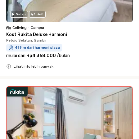
Video
360
Coliving
•
Campur
Kost Rukita Deluxe Harmoni
Petojo Selatan, Gambir
499 m dari harmoni plaza
mulai dari
Rp4.368.000
/
bulan
Lihat info lebih banyak
Close