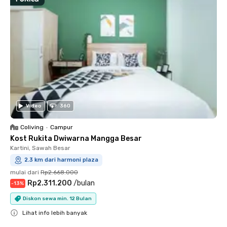
Video
360
Coliving
•
Campur
Kost Rukita Dwiwarna Mangga Besar
Kartini, Sawah Besar
2.3 km dari harmoni plaza
mulai dari
Rp2.668.000
Rp2.311.200
/
bulan
-
13
%
Diskon sewa min. 12 Bulan
Lihat info lebih banyak
Close