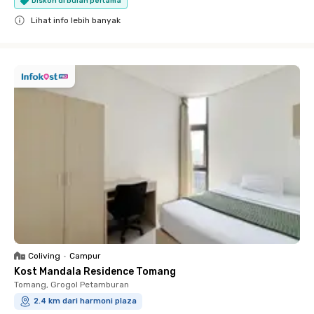
Diskon di bulan pertama
Lihat info lebih banyak
Close
Coliving
•
Campur
Kost Mandala Residence Tomang
Tomang, Grogol Petamburan
2.4 km dari harmoni plaza