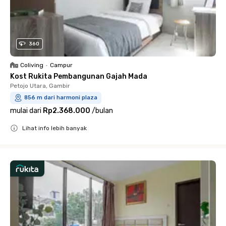
360
Coliving
•
Campur
Kost Rukita Pembangunan Gajah Mada
Petojo Utara, Gambir
856 m dari harmoni plaza
mulai dari
Rp2.368.000
/
bulan
Lihat info lebih banyak
Close