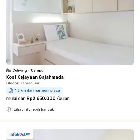
Coliving
•
Campur
Kost Kejayaan Gajahmada
Glodok, Taman Sari
1.3 km dari harmoni plaza
mulai dari
Rp2.650.000
/
bulan
Lihat info lebih banyak
Close