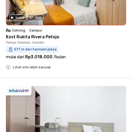
Video
360
Coliving
•
Campur
Kost Rukita Rivera Petojo
Petojo Selatan, Gambir
577 m dari harmoni plaza
mulai dari
Rp3.018.000
/
bulan
Lihat info lebih banyak
Close