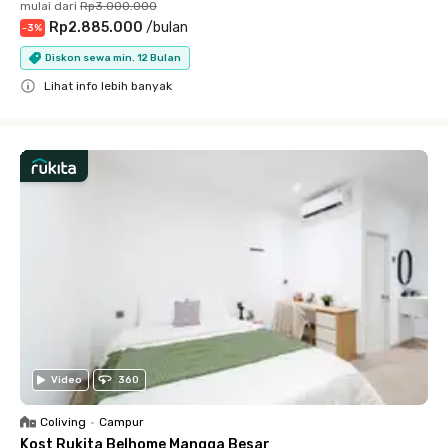
mulai dari
Rp3.000.000
Rp2.885.000
/
bulan
-
3
%
Diskon sewa min. 12 Bulan
Lihat info lebih banyak
Close
Video
360
Coliving
•
Campur
Kost Rukita Belhome Mangga Besar