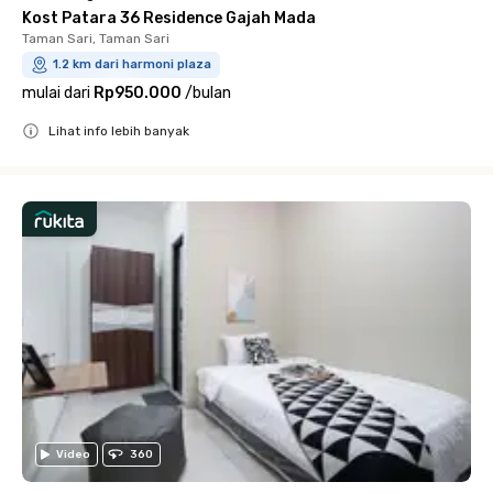
Kost Patara 36 Residence Gajah Mada
Taman Sari, Taman Sari
1.2 km dari harmoni plaza
mulai dari
Rp950.000
/
bulan
Lihat info lebih banyak
Close
Video
360