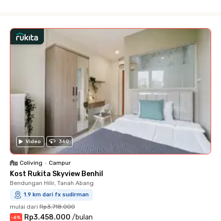
Close
Video
360
Coliving
•
Campur
Kost Rukita Skyview Benhil
Bendungan Hilir, Tanah Abang
1.9 km dari fx sudirman
mulai dari
Rp3.718.000
Rp3.458.000
/
bulan
-
6
%