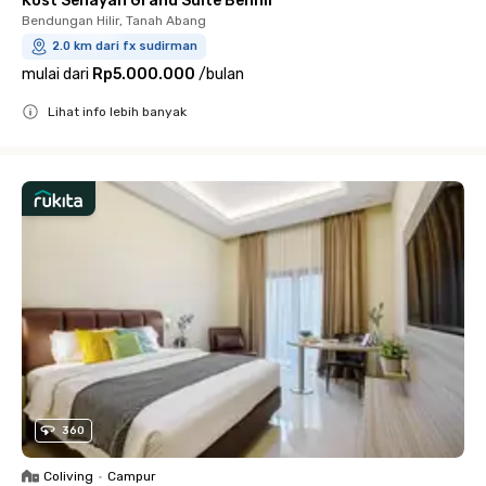
Kost Senayan Grand Suite Benhil
Bendungan Hilir, Tanah Abang
2.0 km dari fx sudirman
mulai dari
Rp5.000.000
/
bulan
Lihat info lebih banyak
Close
360
Coliving
•
Campur