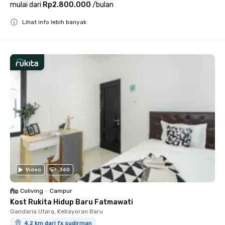
mulai dari
Rp2.800.000
/
bulan
Lihat info lebih banyak
Close
Video
360
Coliving
•
Campur
Kost Rukita Hidup Baru Fatmawati
Gandaria Utara, Kebayoran Baru
4.2 km dari fx sudirman