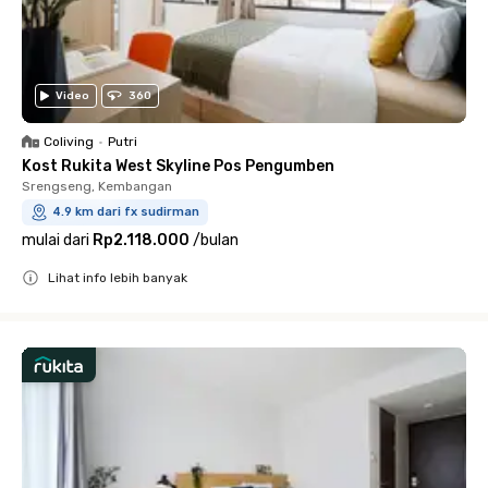
Video
360
Coliving
•
Putri
Kost Rukita West Skyline Pos Pengumben
Srengseng, Kembangan
4.9 km dari fx sudirman
mulai dari
Rp2.118.000
/
bulan
Lihat info lebih banyak
Close