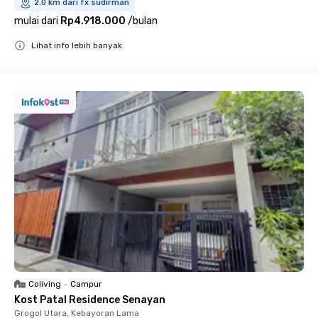
2.0 km dari fx sudirman
mulai dari
Rp4.918.000
/
bulan
Lihat info lebih banyak
Close
Coliving
•
Campur
Kost Patal Residence Senayan
Grogol Utara, Kebayoran Lama