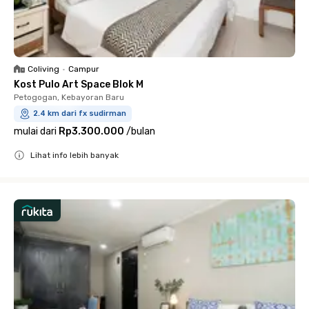
Coliving
•
Campur
Kost Pulo Art Space Blok M
Petogogan, Kebayoran Baru
2.4 km dari fx sudirman
mulai dari
Rp3.300.000
/
bulan
Lihat info lebih banyak
Close