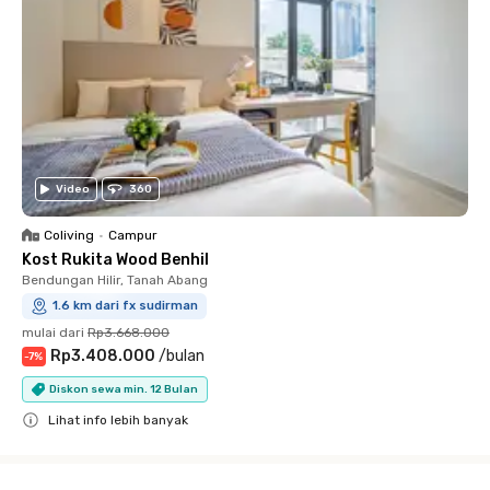
Video
360
Coliving
•
Campur
Kost Rukita Wood Benhil
Bendungan Hilir, Tanah Abang
1.6 km dari fx sudirman
mulai dari
Rp3.668.000
Rp3.408.000
/
bulan
-
7
%
Diskon sewa min. 12 Bulan
Lihat info lebih banyak
Close