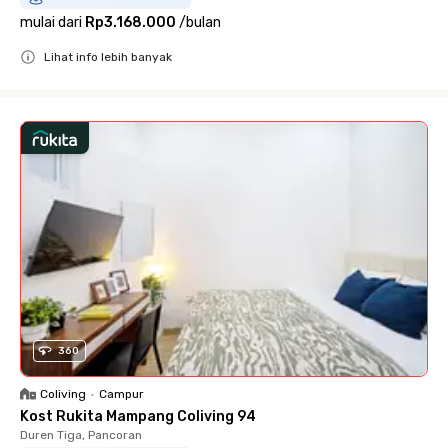
mulai dari
Rp3.168.000
/
bulan
Lihat info lebih banyak
Close
360
Coliving
•
Campur
Kost Rukita Mampang Coliving 94
Duren Tiga, Pancoran