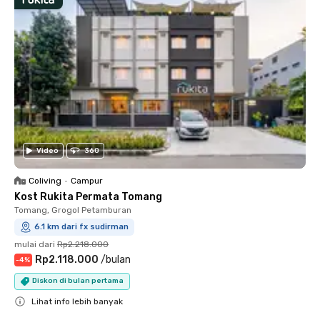
Video
360
Coliving
•
Campur
Kost Rukita Permata Tomang
Tomang, Grogol Petamburan
6.1 km dari fx sudirman
mulai dari
Rp2.218.000
Rp2.118.000
/
bulan
-
4
%
Diskon di bulan pertama
Lihat info lebih banyak
Close