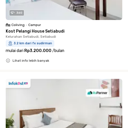
360
Coliving
•
Campur
Kost Pelangi House Setiabudi
Kelurahan Setiabudi, Setiabudi
3.2 km dari fx sudirman
mulai dari
Rp3.200.000
/
bulan
Lihat info lebih banyak
Close