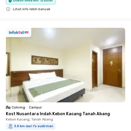
Diskon sewa min. 12 Bulan
Lihat info lebih banyak
Close
Coliving
•
Campur
Kost Nusantara Indah Kebon Kacang Tanah Abang
Kebon Kacang, Tanah Abang
3.8 km dari fx sudirman