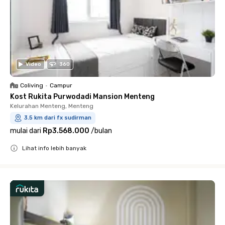
Video
360
Coliving
•
Campur
Kost Rukita Purwodadi Mansion Menteng
Kelurahan Menteng, Menteng
3.5 km dari fx sudirman
mulai dari
Rp3.568.000
/
bulan
Lihat info lebih banyak
Close