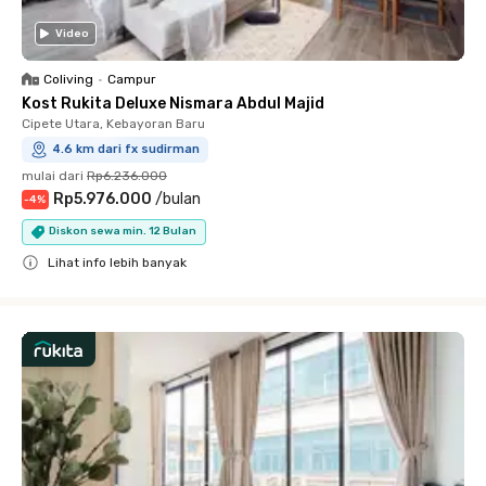
Video
Coliving
•
Campur
Kost Rukita Deluxe Nismara Abdul Majid
Cipete Utara, Kebayoran Baru
4.6 km dari fx sudirman
mulai dari
Rp6.236.000
Rp5.976.000
/
bulan
-
4
%
Diskon sewa min. 12 Bulan
Lihat info lebih banyak
Close