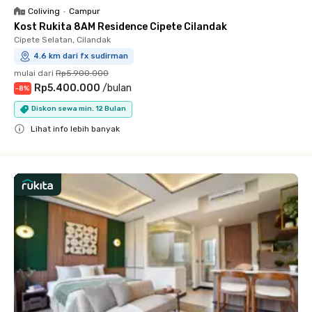
Coliving
•
Campur
Kost Rukita 8AM Residence Cipete Cilandak
Cipete Selatan, Cilandak
4.6 km dari fx sudirman
mulai dari
Rp5.900.000
Rp5.400.000
/
bulan
-
8
%
Diskon sewa min. 12 Bulan
Lihat info lebih banyak
Close