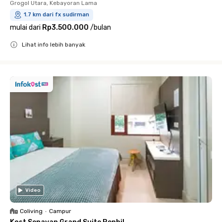
Grogol Utara, Kebayoran Lama
1.7 km dari fx sudirman
mulai dari
Rp3.500.000
/
bulan
Lihat info lebih banyak
Close
Video
Coliving
•
Campur