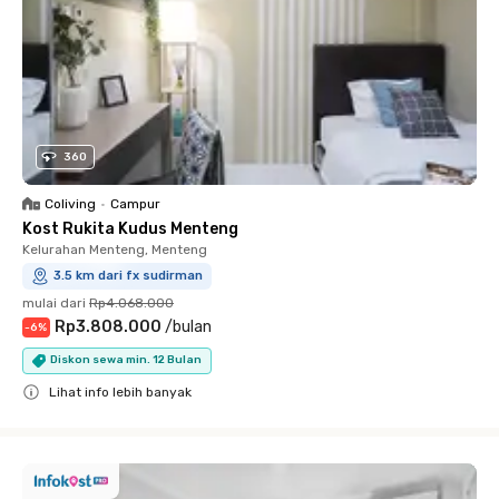
360
Coliving
•
Campur
Kost Rukita Kudus Menteng
Kelurahan Menteng, Menteng
3.5 km dari fx sudirman
mulai dari
Rp4.068.000
Rp3.808.000
/
bulan
-
6
%
Diskon sewa min. 12 Bulan
Lihat info lebih banyak
Close