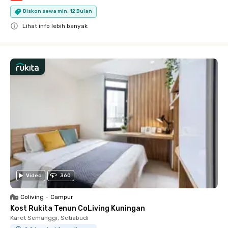
Diskon sewa min. 12 Bulan
Lihat info lebih banyak
Close
Video
360
Coliving
•
Campur
Kost Rukita Tenun CoLiving Kuningan
Karet Semanggi, Setiabudi