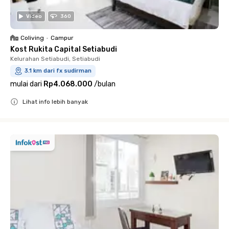
Video
360
Coliving
•
Campur
Kost Rukita Capital Setiabudi
Kelurahan Setiabudi, Setiabudi
3.1 km dari fx sudirman
mulai dari
Rp4.068.000
/
bulan
Lihat info lebih banyak
Close