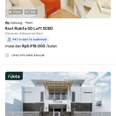
Video
360
Coliving
•
Putri
Kost Rukita QQ Loft SCBD
Senayan, Kebayoran Baru
947 m dari fx sudirman
mulai dari
Rp5.918.000
/
bulan
Lihat info lebih banyak
Close