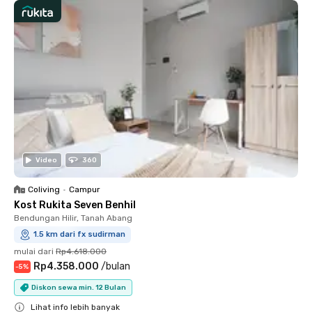
Video
360
Coliving
•
Campur
Kost Rukita Seven Benhil
Bendungan Hilir, Tanah Abang
1.5 km dari fx sudirman
mulai dari
Rp4.618.000
Rp4.358.000
/
bulan
-
5
%
Diskon sewa min. 12 Bulan
Lihat info lebih banyak