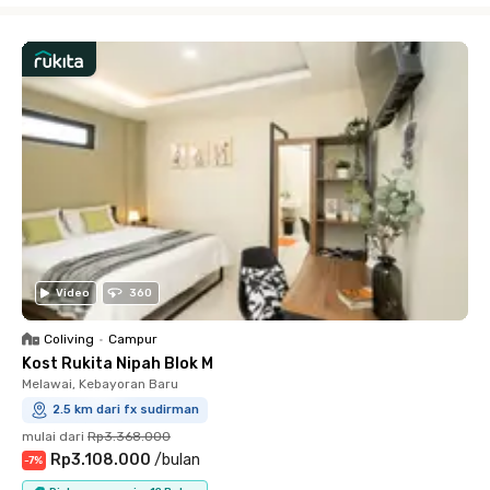
Video
360
Coliving
•
Campur
Kost Rukita Nipah Blok M
Melawai, Kebayoran Baru
2.5 km dari fx sudirman
mulai dari
Rp3.368.000
Rp3.108.000
/
bulan
-
7
%