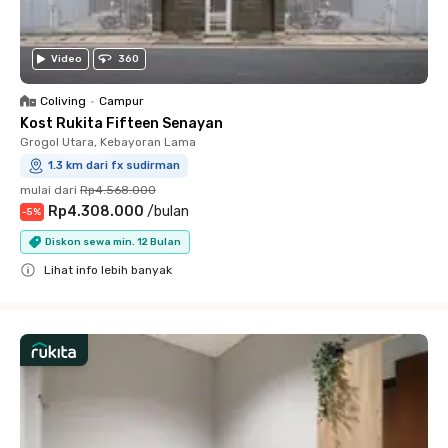
Video
360
Coliving
•
Campur
Kost Rukita Fifteen Senayan
Grogol Utara, Kebayoran Lama
1.3 km dari fx sudirman
mulai dari
Rp4.568.000
Rp4.308.000
/
bulan
-
5
%
Diskon sewa min. 12 Bulan
Lihat info lebih banyak
Close