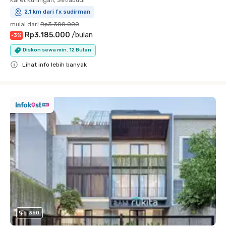
2.1 km dari fx sudirman
mulai dari
Rp3.300.000
Rp3.185.000
/
bulan
-
3
%
Diskon sewa min. 12 Bulan
Lihat info lebih banyak
Close
360