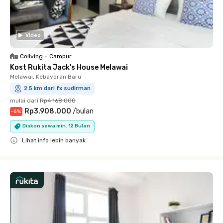
Video
Coliving
•
Campur
Kost Rukita Jack's House Melawai
Melawai, Kebayoran Baru
2.5 km dari fx sudirman
mulai dari
Rp4.168.000
Rp3.908.000
/
bulan
-
6
%
Diskon sewa min. 12 Bulan
Lihat info lebih banyak
Close