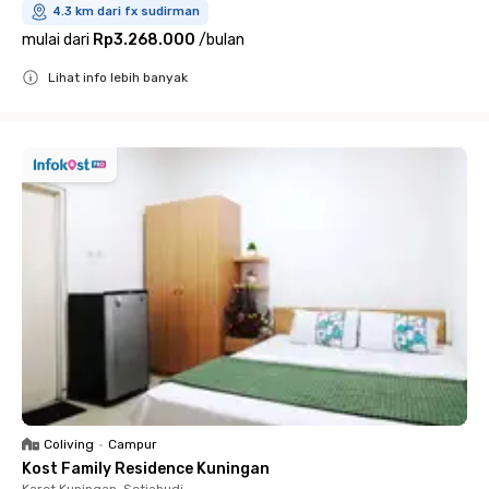
4.3 km dari fx sudirman
mulai dari
Rp3.268.000
/
bulan
Lihat info lebih banyak
Close
Coliving
•
Campur
Kost Family Residence Kuningan
Karet Kuningan, Setiabudi