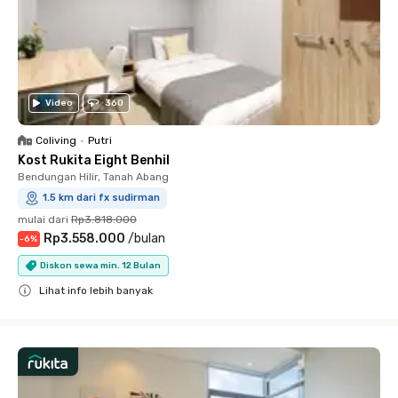
Video
360
Coliving
•
Putri
Kost Rukita Eight Benhil
Bendungan Hilir, Tanah Abang
1.5 km dari fx sudirman
mulai dari
Rp3.818.000
Rp3.558.000
/
bulan
-
6
%
Diskon sewa min. 12 Bulan
Lihat info lebih banyak
Close