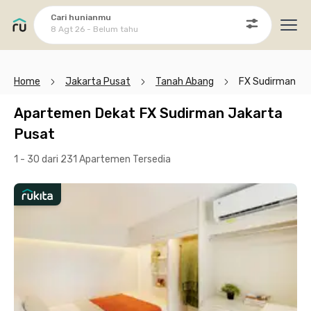
Cari hunianmu
8 Agt 26 - Belum tahu
Ope
Home
Jakarta Pusat
Tanah Abang
FX Sudirman
Apartemen Dekat FX Sudirman Jakarta
Pusat
1 - 30 dari 231 Apartemen
Tersedia