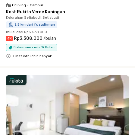
Coliving
•
Campur
Kost Rukita Verde Kuningan
Kelurahan Setiabudi, Setiabudi
2.8 km dari fx sudirman
mulai dari
Rp3.568.000
Rp3.308.000
/
bulan
-
7
%
Diskon sewa min. 12 Bulan
Lihat info lebih banyak
Close