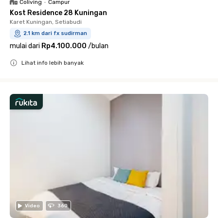
Coliving
•
Campur
Kost Residence 28 Kuningan
Karet Kuningan, Setiabudi
2.1 km dari fx sudirman
mulai dari
Rp4.100.000
/
bulan
Lihat info lebih banyak
Close
Video
360