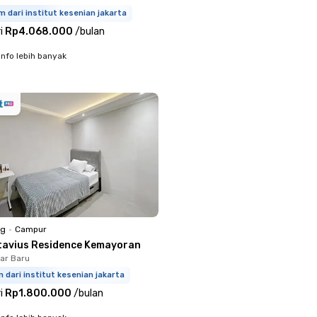
m dari institut kesenian jakarta
i
Rp4.068.000
/
bulan
info lebih banyak
ng
•
Campur
tavius Residence Kemayoran
har Baru
m dari institut kesenian jakarta
i
Rp1.800.000
/
bulan