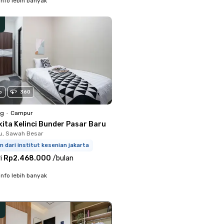
info lebih banyak
o
360
ng
•
Campur
kita Kelinci Bunder Pasar Baru
u, Sawah Besar
m dari institut kesenian jakarta
i
Rp2.468.000
/
bulan
info lebih banyak