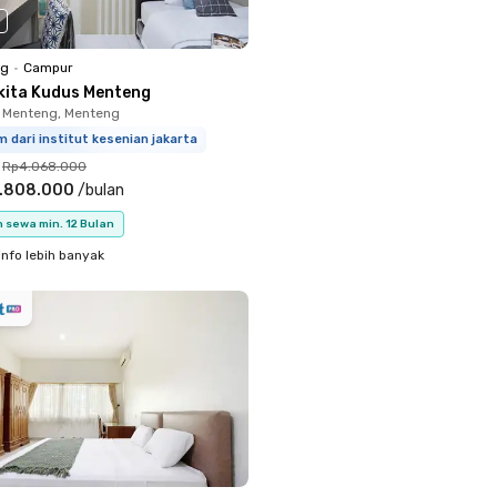
ng
•
Campur
kita Kudus Menteng
 Menteng, Menteng
m dari institut kesenian jakarta
Rp4.068.000
.808.000
/
bulan
 sewa min. 12 Bulan
info lebih banyak