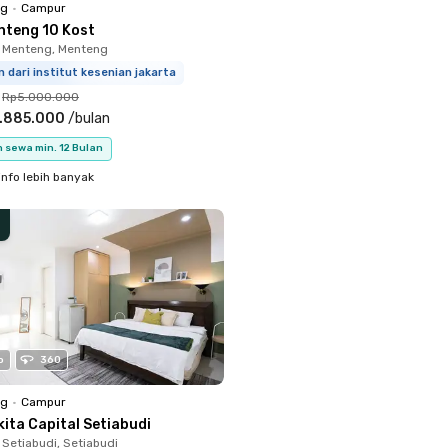
ng
•
Campur
nteng 10 Kost
 Menteng, Menteng
m dari institut kesenian jakarta
Rp5.000.000
.885.000
/
bulan
 sewa min. 12 Bulan
info lebih banyak
o
360
ng
•
Campur
ita Capital Setiabudi
 Setiabudi, Setiabudi