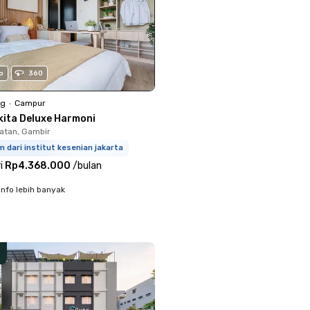
o
360
ng
•
Campur
kita Deluxe Harmoni
latan, Gambir
m dari institut kesenian jakarta
i
Rp4.368.000
/
bulan
info lebih banyak