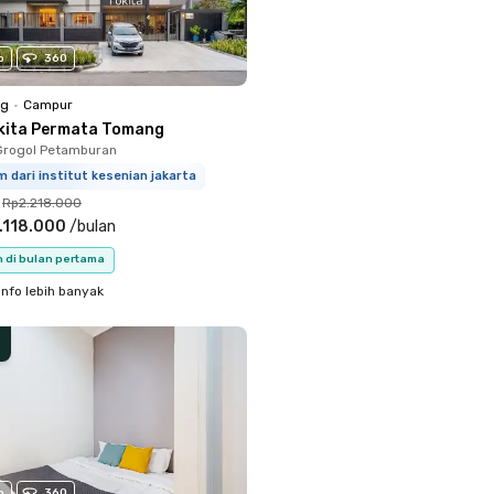
o
360
ng
•
Campur
kita Permata Tomang
Grogol Petamburan
m dari institut kesenian jakarta
Rp2.218.000
.118.000
/
bulan
n di bulan pertama
info lebih banyak
o
360