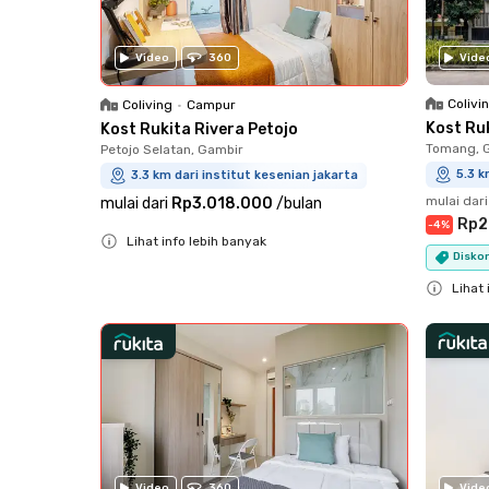
Video
360
Vide
Colivi
Coliving
•
Campur
Kost Ru
Kost Rukita Rivera Petojo
Tomang, 
Petojo Selatan, Gambir
5.3 k
3.3 km dari institut kesenian jakarta
mulai dari
mulai dari
Rp3.018.000
/
bulan
Rp2
-
4
%
Lihat info lebih banyak
Disko
Close
Lihat 
Close
Video
360
Vide