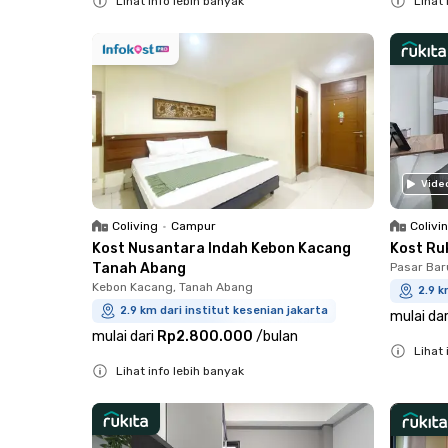
Lihat info lebih banyak
Lihat 
Close
Close
Vide
Coliving
•
Campur
Colivi
Kost Nusantara Indah Kebon Kacang
Kost Ru
Tanah Abang
Pasar Bar
Kebon Kacang, Tanah Abang
2.9 k
2.9 km dari institut kesenian jakarta
mulai dar
mulai dari
Rp2.800.000
/
bulan
Lihat 
Lihat info lebih banyak
Close
Close