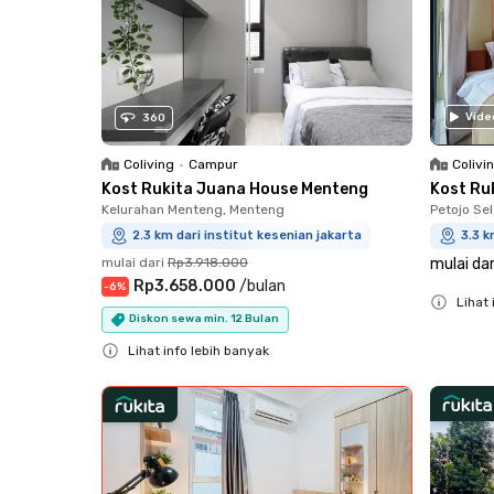
Vide
360
Coliving
•
Campur
Colivi
Kost Rukita Juana House Menteng
Kost Ru
Kelurahan Menteng, Menteng
Petojo Se
2.3 km dari institut kesenian jakarta
3.3 k
mulai dari
Rp3.918.000
mulai dar
Rp3.658.000
/
bulan
-
6
%
Lihat 
Diskon sewa min. 12 Bulan
Close
Lihat info lebih banyak
Close