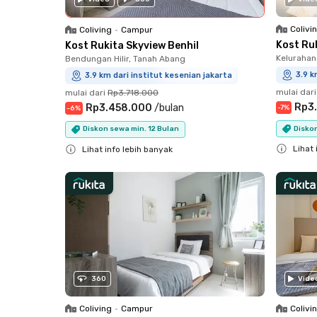
Colivi
Coliving
•
Campur
Kost Ru
Kost Rukita Skyview Benhil
Kelurahan
Bendungan Hilir, Tanah Abang
3.9 k
3.9 km dari institut kesenian jakarta
mulai dari
mulai dari
Rp3.718.000
Rp3
Rp3.458.000
/
bulan
-
7
%
-
6
%
Diskon
Diskon sewa min. 12 Bulan
Lihat 
Lihat info lebih banyak
Close
Close
360
Vide
Coliving
•
Campur
Colivi