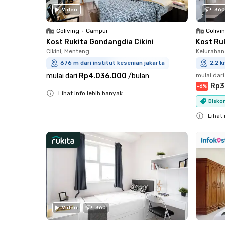
Video
360
Coliving
•
Campur
Colivi
Kost Rukita Gondangdia Cikini
Kost Ru
Cikini, Menteng
Kelurahan
676 m dari institut kesenian jakarta
2.2 k
mulai dari
Rp4.036.000
/
bulan
mulai dari
Rp3
-
6
%
Lihat info lebih banyak
Diskon
Close
Lihat 
Close
Video
360