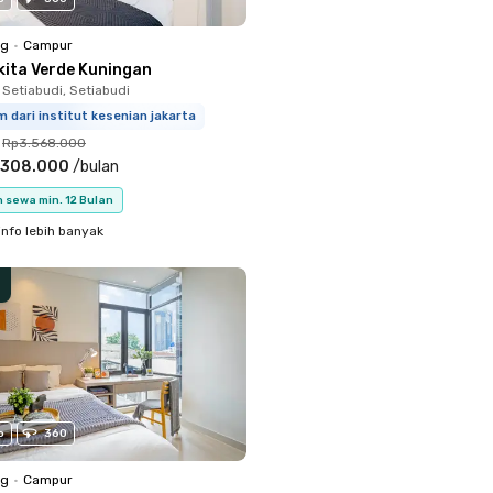
ng
•
Campur
kita Verde Kuningan
 Setiabudi, Setiabudi
m dari institut kesenian jakarta
Rp3.568.000
.308.000
/
bulan
 sewa min. 12 Bulan
info lebih banyak
o
360
ng
•
Campur