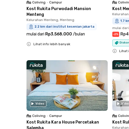
Coliving
•
Campur
Colivi
Kost Rukita Purwodadi Mansion
Kost Me
Menteng
Kelurahan
Kelurahan Menteng, Menteng
1.7 k
2.2 km dari institut kesenian jakarta
mulai dari
mulai dari
Rp3.568.000
/
bulan
Rp4
-
2
%
Diskon
Lihat info lebih banyak
Close
Lihat 
Close
Video
Vide
Coliving
•
Campur
Colivi
Kost Rukita Kara House Percetakan
Kost Ruk
Salemba
Kelurahan