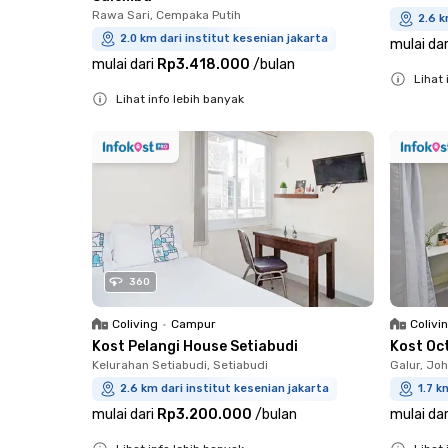
Rawa Sari, Cempaka Putih
2.6 k
2.0 km dari institut kesenian jakarta
mulai dar
mulai dari
Rp3.418.000
/
bulan
Lihat 
Lihat info lebih banyak
Close
Close
360
Coliving
•
Campur
Colivi
Kost Pelangi House Setiabudi
Kost Oc
Kelurahan Setiabudi, Setiabudi
Galur, Jo
2.6 km dari institut kesenian jakarta
1.7 k
mulai dari
Rp3.200.000
/
bulan
mulai dar