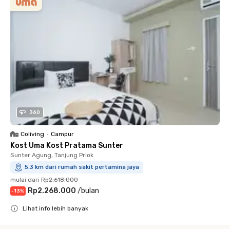
360
Coliving
•
Campur
Kost Uma Kost Pratama Sunter
Sunter Agung, Tanjung Priok
5.3 km dari rumah sakit pertamina jaya
mulai dari
Rp2.618.000
Rp2.268.000
/
bulan
-
13
%
Lihat info lebih banyak
Close