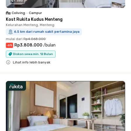
360
Coliving
•
Campur
Kost Rukita Kudus Menteng
Kelurahan Menteng, Menteng
6.5 km dari rumah sakit pertamina jaya
mulai dari
Rp4.068.000
Rp3.808.000
/
bulan
-
6
%
Diskon sewa min. 12 Bulan
Lihat info lebih banyak
Close