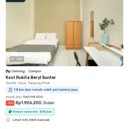
360
Coliving
•
Campur
Kost Rukita Beryl Sunter
Sunter Jaya, Tanjung Priok
1.8 km dari rumah sakit pertamina jaya
mulai dari
Rp2.118.000
Rp1.906.200
/
bulan
-
10
%
Diskon sewa min. 12 Bulan
Lihat info lebih banyak
Close