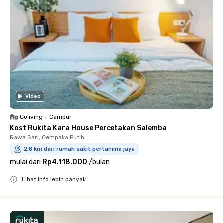
Video
Coliving
•
Campur
Kost Rukita Kara House Percetakan Salemba
Rawa Sari, Cempaka Putih
2.8 km dari rumah sakit pertamina jaya
mulai dari
Rp4.118.000
/
bulan
Lihat info lebih banyak
Close