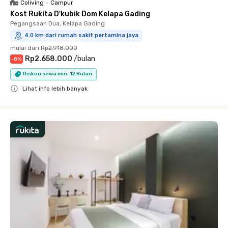
Coliving
•
Campur
Kost Rukita D'kubik Dom Kelapa Gading
Pegangsaan Dua, Kelapa Gading
4.0 km dari rumah sakit pertamina jaya
mulai dari
Rp2.918.000
Rp2.658.000
/
bulan
-
8
%
Diskon sewa min. 12 Bulan
Lihat info lebih banyak
Close