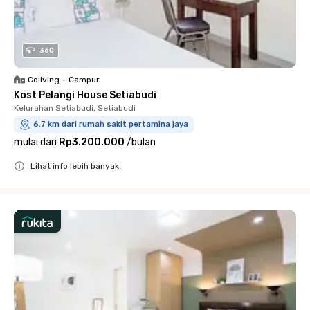
360
Coliving
•
Campur
Kost Pelangi House Setiabudi
Kelurahan Setiabudi, Setiabudi
6.7 km dari rumah sakit pertamina jaya
mulai dari
Rp3.200.000
/
bulan
Lihat info lebih banyak
Close