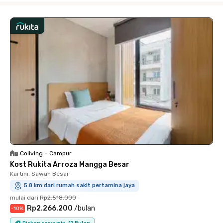
Coliving
•
Campur
Kost Rukita Arroza Mangga Besar
Kartini, Sawah Besar
5.8 km dari rumah sakit pertamina jaya
mulai dari
Rp2.518.000
Rp2.266.200
/
bulan
-
10
%