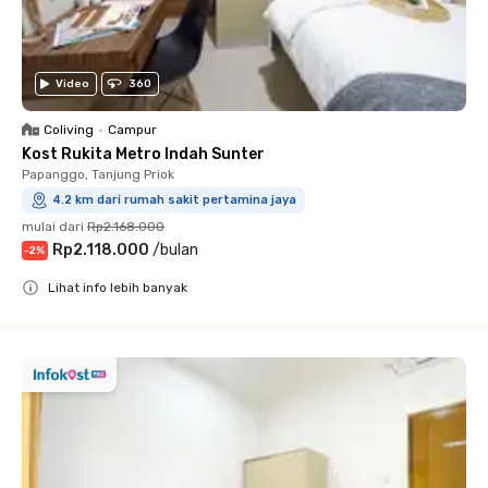
Video
360
Coliving
•
Campur
Kost Rukita Metro Indah Sunter
Papanggo, Tanjung Priok
4.2 km dari rumah sakit pertamina jaya
mulai dari
Rp2.168.000
Rp2.118.000
/
bulan
-
2
%
Lihat info lebih banyak
Close