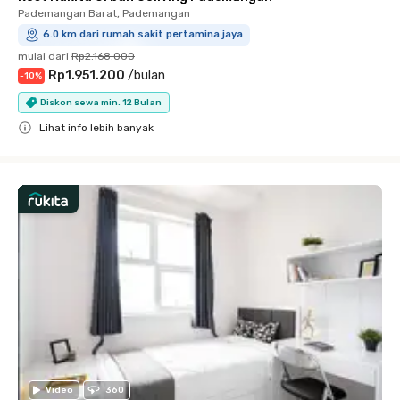
Pademangan Barat, Pademangan
6.0 km dari rumah sakit pertamina jaya
mulai dari
Rp2.168.000
Rp1.951.200
/
bulan
-
10
%
Diskon sewa min. 12 Bulan
Lihat info lebih banyak
Close
Video
360