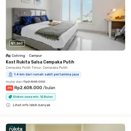
360
Coliving
•
Campur
Kost Rukita Salsa Cempaka Putih
Cempaka Putih Timur, Cempaka Putih
1.4 km dari rumah sakit pertamina jaya
mulai dari
Rp2.868.000
Rp2.608.000
/
bulan
-
9
%
Diskon sewa min. 12 Bulan
Lihat info lebih banyak
Close