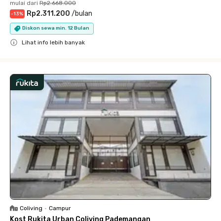
mulai dari
Rp2.668.000
Rp2.311.200
/
bulan
-
13
%
Diskon sewa min. 12 Bulan
Lihat info lebih banyak
Close
Coliving
•
Campur
Kost Rukita Urban Coliving Pademangan