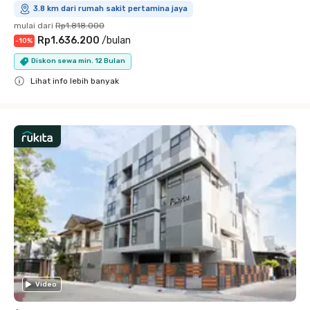
3.8 km dari rumah sakit pertamina jaya
mulai dari
Rp1.818.000
Rp1.636.200
/
bulan
-
10
%
Diskon sewa min. 12 Bulan
Lihat info lebih banyak
Close
Video