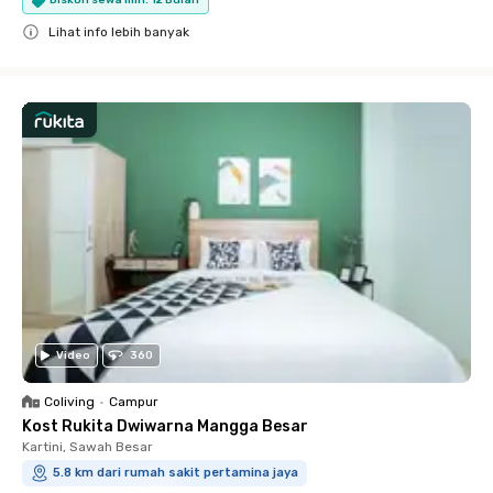
Diskon sewa min. 12 Bulan
Lihat info lebih banyak
Close
Video
360
Coliving
•
Campur
Kost Rukita Dwiwarna Mangga Besar
Kartini, Sawah Besar
5.8 km dari rumah sakit pertamina jaya