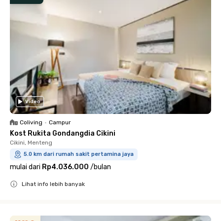
Video
Coliving
•
Campur
Kost Rukita Gondangdia Cikini
Cikini, Menteng
5.0 km dari rumah sakit pertamina jaya
mulai dari
Rp4.036.000
/
bulan
Lihat info lebih banyak
Close