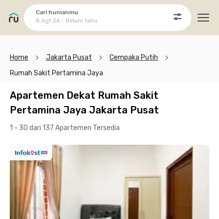
Cari hunianmu
8 Agt 26 - Belum tahu
Ope
Home
Jakarta Pusat
Cempaka Putih
Rumah Sakit Pertamina Jaya
Apartemen Dekat Rumah Sakit
Pertamina Jaya Jakarta Pusat
1 - 30 dari 137 Apartemen
Tersedia