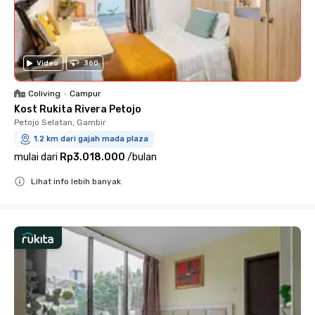
Video
360
Coliving
•
Campur
Kost Rukita Rivera Petojo
Petojo Selatan, Gambir
1.2 km dari gajah mada plaza
mulai dari
Rp3.018.000
/
bulan
Lihat info lebih banyak
Close