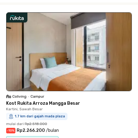
Close
Coliving
•
Campur
Kost Rukita Arroza Mangga Besar
Kartini, Sawah Besar
1.7 km dari gajah mada plaza
mulai dari
Rp2.518.000
Rp2.266.200
/
bulan
-
10
%