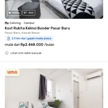
Video
360
Coliving
•
Campur
Kost Rukita Kelinci Bunder Pasar Baru
Pasar Baru, Sawah Besar
2.0 km dari gajah mada plaza
mulai dari
Rp2.468.000
/
bulan
Lihat info lebih banyak
Close