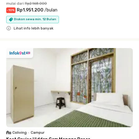
mulai dari
Rp2.168.000
Rp1.951.200
/
bulan
-
10
%
Diskon sewa min. 12 Bulan
Lihat info lebih banyak
Close
Coliving
•
Campur