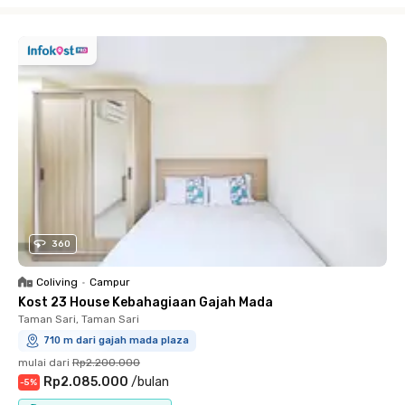
360
Coliving
•
Campur
Kost 23 House Kebahagiaan Gajah Mada
Taman Sari, Taman Sari
710 m dari gajah mada plaza
mulai dari
Rp2.200.000
Rp2.085.000
/
bulan
-
5
%