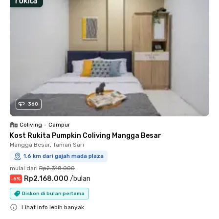
360
Coliving
•
Campur
Kost Rukita Pumpkin Coliving Mangga Besar
Mangga Besar, Taman Sari
1.6 km dari gajah mada plaza
mulai dari
Rp2.318.000
Rp2.168.000
/
bulan
-
6
%
Diskon di bulan pertama
Lihat info lebih banyak