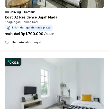
Coliving
•
Campur
Kost GZ Residence Gajah Mada
Keagungan, Taman Sari
1.1 km dari gajah mada plaza
mulai dari
Rp1.700.000
/
bulan
Lihat info lebih banyak
Close