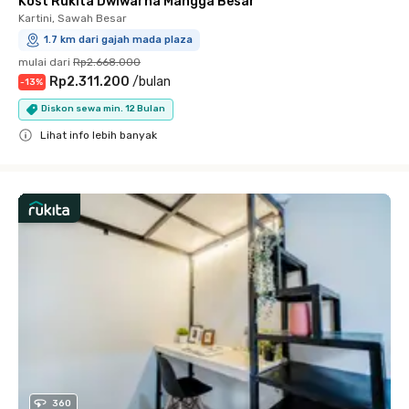
Kost Rukita Dwiwarna Mangga Besar
Kartini, Sawah Besar
1.7 km dari gajah mada plaza
mulai dari
Rp2.668.000
Rp2.311.200
/
bulan
-
13
%
Diskon sewa min. 12 Bulan
Lihat info lebih banyak
Close
360