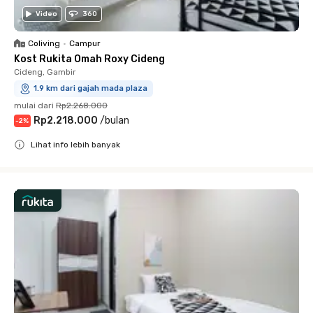
Video
360
Coliving
•
Campur
Kost Rukita Omah Roxy Cideng
Cideng, Gambir
1.9 km dari gajah mada plaza
mulai dari
Rp2.268.000
Rp2.218.000
/
bulan
-
2
%
Lihat info lebih banyak
Close