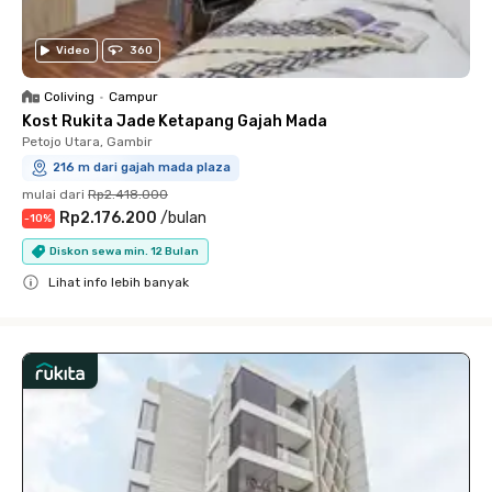
Video
360
Coliving
•
Campur
Kost Rukita Jade Ketapang Gajah Mada
Petojo Utara, Gambir
216 m dari gajah mada plaza
mulai dari
Rp2.418.000
Rp2.176.200
/
bulan
-
10
%
Diskon sewa min. 12 Bulan
Lihat info lebih banyak
Close