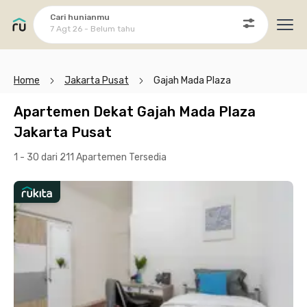
Cari hunianmu
7 Agt 26 - Belum tahu
Ope
Home
Jakarta Pusat
Gajah Mada Plaza
Apartemen Dekat Gajah Mada Plaza
Jakarta Pusat
1 - 30 dari 211 Apartemen
Tersedia