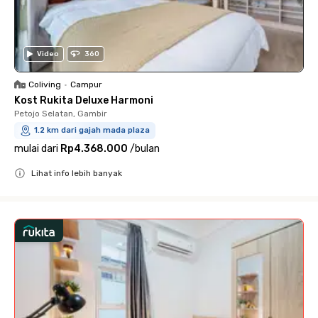
Video
360
Coliving
•
Campur
Kost Rukita Deluxe Harmoni
Petojo Selatan, Gambir
1.2 km dari gajah mada plaza
mulai dari
Rp4.368.000
/
bulan
Lihat info lebih banyak
Close