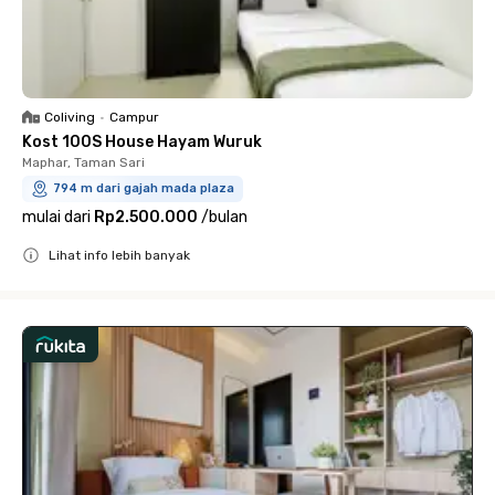
Coliving
•
Campur
Kost 100S House Hayam Wuruk
Maphar, Taman Sari
794 m dari gajah mada plaza
mulai dari
Rp2.500.000
/
bulan
Lihat info lebih banyak
Close