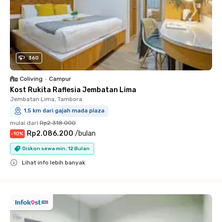
360
Coliving
•
Campur
Kost Rukita Raflesia Jembatan Lima
Jembatan Lima, Tambora
1.5 km dari gajah mada plaza
mulai dari
Rp2.318.000
Rp2.086.200
/
bulan
-
10
%
Diskon sewa min. 12 Bulan
Lihat info lebih banyak
Close