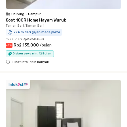
Coliving
•
Campur
Kost 100R Home Hayam Wuruk
Taman Sari, Taman Sari
794 m dari gajah mada plaza
mulai dari
Rp2.250.000
Rp2.135.000
/
bulan
-
5
%
Diskon sewa min. 12 Bulan
Lihat info lebih banyak
Close