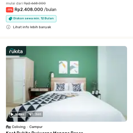
mulai dari
Rp2.668.000
Rp2.408.000
/
bulan
-
9
%
Diskon sewa min. 12 Bulan
Lihat info lebih banyak
Close
Video
360
Coliving
•
Campur