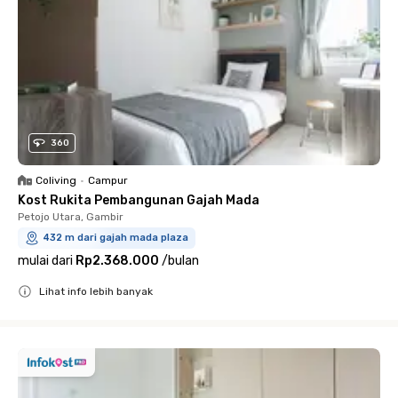
360
Coliving
•
Campur
Kost Rukita Pembangunan Gajah Mada
Petojo Utara, Gambir
432 m dari gajah mada plaza
mulai dari
Rp2.368.000
/
bulan
Lihat info lebih banyak
Close