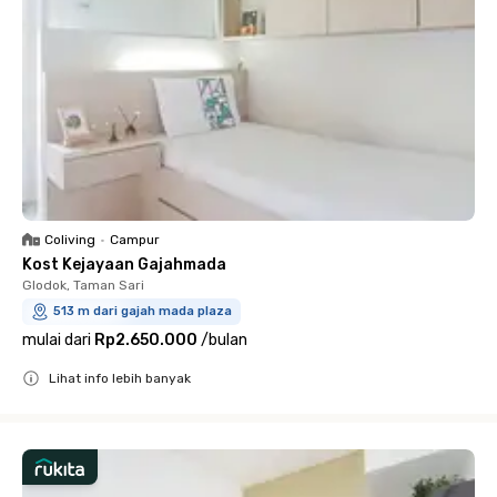
Coliving
•
Campur
Kost Kejayaan Gajahmada
Glodok, Taman Sari
513 m dari gajah mada plaza
mulai dari
Rp2.650.000
/
bulan
Lihat info lebih banyak
Close