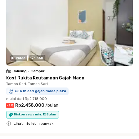
Video
360
Coliving
•
Campur
Kost Rukita Keutamaan Gajah Mada
Taman Sari, Taman Sari
654 m dari gajah mada plaza
mulai dari
Rp2.718.000
Rp2.458.000
/
bulan
-
9
%
Diskon sewa min. 12 Bulan
Lihat info lebih banyak
Close