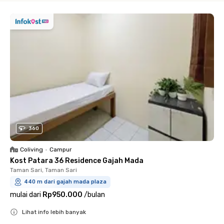
360
Coliving
•
Campur
Kost Patara 36 Residence Gajah Mada
Taman Sari, Taman Sari
440 m dari gajah mada plaza
mulai dari
Rp950.000
/
bulan
Lihat info lebih banyak
Close