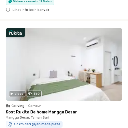
Diskon sewa min. 12 Bulan
Lihat info lebih banyak
Close
Video
360
Coliving
•
Campur
Kost Rukita Belhome Mangga Besar
Mangga Besar, Taman Sari
1.7 km dari gajah mada plaza