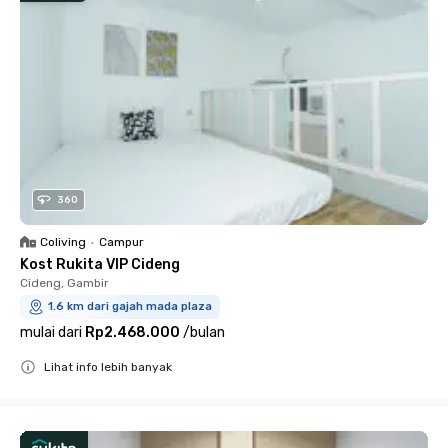
360
Coliving
•
Campur
Kost Rukita VIP Cideng
Cideng, Gambir
1.6 km dari gajah mada plaza
mulai dari
Rp2.468.000
/
bulan
Lihat info lebih banyak
Close