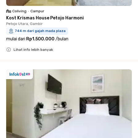
Coliving
•
Campur
Kost Krismas House Petojo Harmoni
Petojo Utara, Gambir
744 m dari gajah mada plaza
mulai dari
Rp1.500.000
/
bulan
Lihat info lebih banyak
Close