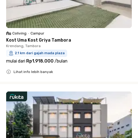
Coliving
•
Campur
Kost Uma Kost Griya Tambora
Krendang, Tambora
2.1 km dari gajah mada plaza
mulai dari
Rp1.918.000
/
bulan
Lihat info lebih banyak
Close