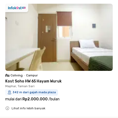
Coliving
•
Campur
Kost Soho HW 65 Hayam Wuruk
Maphar, Taman Sari
342 m dari gajah mada plaza
mulai dari
Rp2.000.000
/
bulan
Lihat info lebih banyak
Close