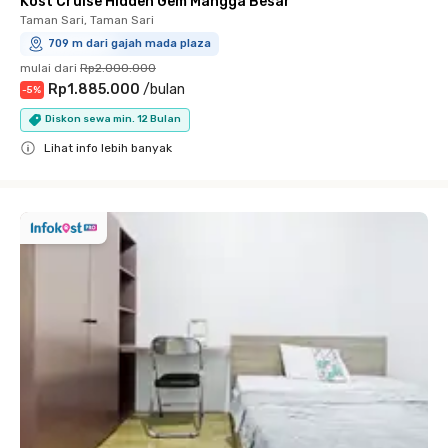
Kost Cruise Hidden Gem Mangga Besar
Taman Sari, Taman Sari
709 m dari gajah mada plaza
mulai dari
Rp2.000.000
Rp1.885.000
/
bulan
-
5
%
Diskon sewa min. 12 Bulan
Lihat info lebih banyak
Close