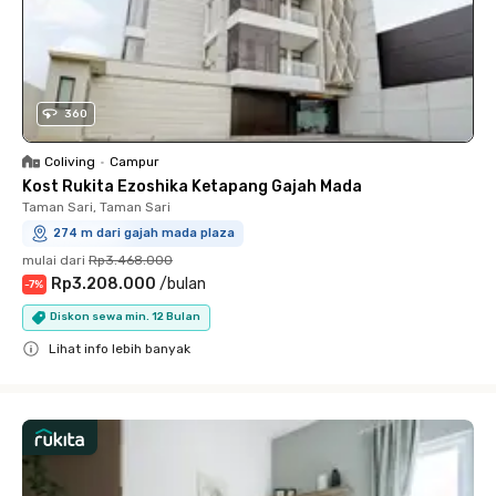
360
Coliving
•
Campur
Kost Rukita Ezoshika Ketapang Gajah Mada
Taman Sari, Taman Sari
274 m dari gajah mada plaza
mulai dari
Rp3.468.000
Rp3.208.000
/
bulan
-
7
%
Diskon sewa min. 12 Bulan
Lihat info lebih banyak
Close