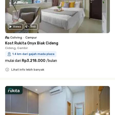
Video
360
Coliving
•
Campur
Kost Rukita Onyx Biak Cideng
Cideng, Gambir
1.4 km dari gajah mada plaza
mulai dari
Rp3.218.000
/
bulan
Lihat info lebih banyak
Close