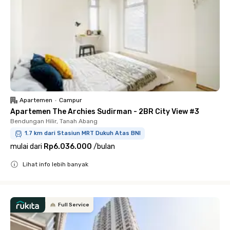
Apartemen
•
Campur
Apartemen The Archies Sudirman - 2BR City View #3
Bendungan Hilir, Tanah Abang
1.7 km dari Stasiun MRT Dukuh Atas BNI
mulai dari
Rp6.036.000
/
bulan
Lihat info lebih banyak
Close
Full Service