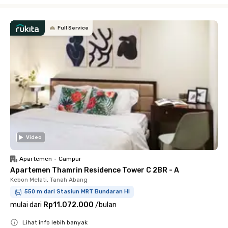
Close
Full Service
Video
Apartemen
•
Campur
Apartemen Thamrin Residence Tower C 2BR - A
Kebon Melati, Tanah Abang
550 m dari Stasiun MRT Bundaran HI
mulai dari
Rp11.072.000
/
bulan
Lihat info lebih banyak