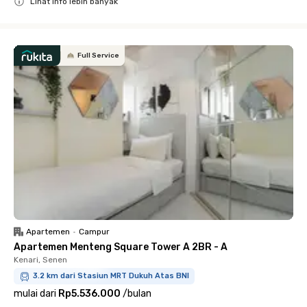
Lihat info lebih banyak
Close
Full Service
Apartemen
•
Campur
Apartemen Menteng Square Tower A 2BR - A
Kenari, Senen
3.2 km dari Stasiun MRT Dukuh Atas BNI
mulai dari
Rp5.536.000
/
bulan