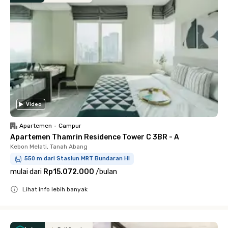
Video
Apartemen
•
Campur
Apartemen Thamrin Residence Tower C 3BR - A
Kebon Melati, Tanah Abang
550 m dari Stasiun MRT Bundaran HI
mulai dari
Rp15.072.000
/
bulan
Lihat info lebih banyak
Close