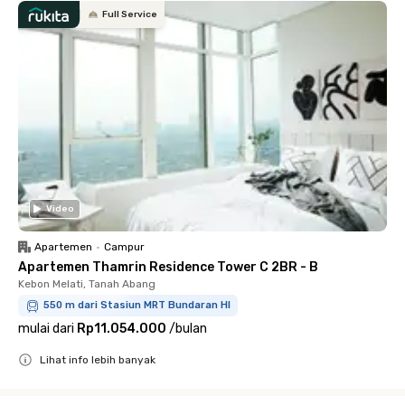
Full Service
Video
Apartemen
•
Campur
Apartemen Thamrin Residence Tower C 2BR - B
Kebon Melati, Tanah Abang
550 m dari Stasiun MRT Bundaran HI
mulai dari
Rp11.054.000
/
bulan
Lihat info lebih banyak
Close