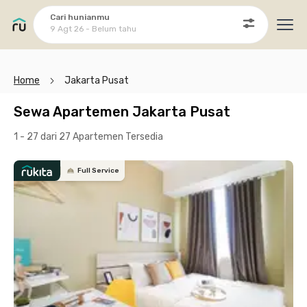
Cari hunianmu
9 Agt 26 - Belum tahu
Ope
Home
Jakarta Pusat
Sewa Apartemen Jakarta Pusat
1 - 27 dari 27 Apartemen
Tersedia
Full Service