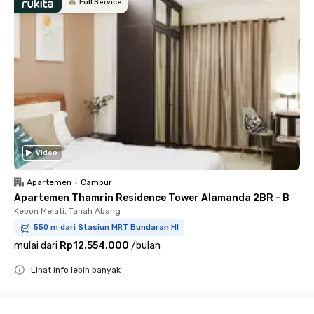
Full Service
Video
Apartemen
•
Campur
Apartemen Thamrin Residence Tower Alamanda 2BR - B
Kebon Melati, Tanah Abang
550 m dari Stasiun MRT Bundaran HI
mulai dari
Rp12.554.000
/
bulan
Lihat info lebih banyak
Close