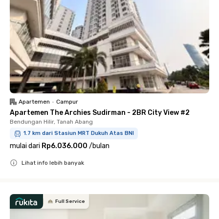
Apartemen
•
Campur
Apartemen The Archies Sudirman - 2BR City View #2
Bendungan Hilir, Tanah Abang
1.7 km dari Stasiun MRT Dukuh Atas BNI
mulai dari
Rp6.036.000
/
bulan
Lihat info lebih banyak
Close
Full Service