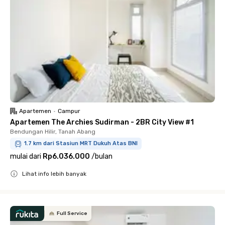
Apartemen
•
Campur
Apartemen The Archies Sudirman - 2BR City View #1
Bendungan Hilir, Tanah Abang
1.7 km dari Stasiun MRT Dukuh Atas BNI
mulai dari
Rp6.036.000
/
bulan
Lihat info lebih banyak
Close
Full Service