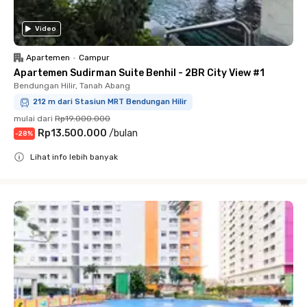
Video
Apartemen
•
Campur
Apartemen Sudirman Suite Benhil - 2BR City View #1
Bendungan Hilir, Tanah Abang
212 m dari Stasiun MRT Bendungan Hilir
mulai dari
Rp19.000.000
Rp13.500.000
/
bulan
-
28
%
Lihat info lebih banyak
Close