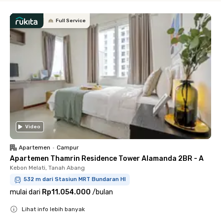
Full Service
Video
Apartemen
•
Campur
Apartemen Thamrin Residence Tower Alamanda 2BR - A
Kebon Melati, Tanah Abang
532 m dari Stasiun MRT Bundaran HI
mulai dari
Rp11.054.000
/
bulan
Lihat info lebih banyak