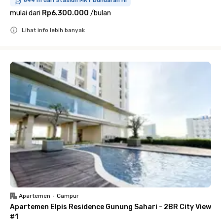
844 m dari Stasiun MRT Bundaran HI
mulai dari
Rp6.300.000
/
bulan
Lihat info lebih banyak
Close
Apartemen
•
Campur
Apartemen Elpis Residence Gunung Sahari - 2BR City View
#1