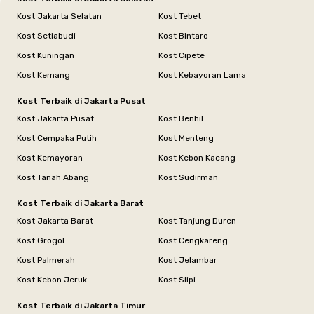
Kost Jakarta Selatan
Kost Tebet
Kost Setiabudi
Kost Bintaro
Kost Kuningan
Kost Cipete
Kost Kemang
Kost Kebayoran Lama
Kost Terbaik di Jakarta Pusat
Kost Jakarta Pusat
Kost Benhil
Kost Cempaka Putih
Kost Menteng
Kost Kemayoran
Kost Kebon Kacang
Kost Tanah Abang
Kost Sudirman
Kost Terbaik di Jakarta Barat
Kost Jakarta Barat
Kost Tanjung Duren
Kost Grogol
Kost Cengkareng
Kost Palmerah
Kost Jelambar
Kost Kebon Jeruk
Kost Slipi
Kost Terbaik di Jakarta Timur