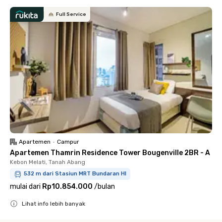
Full Service
Apartemen
•
Campur
Apartemen Thamrin Residence Tower Bougenville 2BR - A
Kebon Melati, Tanah Abang
532 m dari Stasiun MRT Bundaran HI
mulai dari
Rp10.854.000
/
bulan
Lihat info lebih banyak
Close