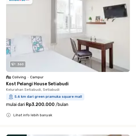
360
Coliving
•
Campur
Kost Pelangi House Setiabudi
Kelurahan Setiabudi, Setiabudi
5.6 km dari green pramuka square mall
mulai dari
Rp3.200.000
/
bulan
Lihat info lebih banyak
Close