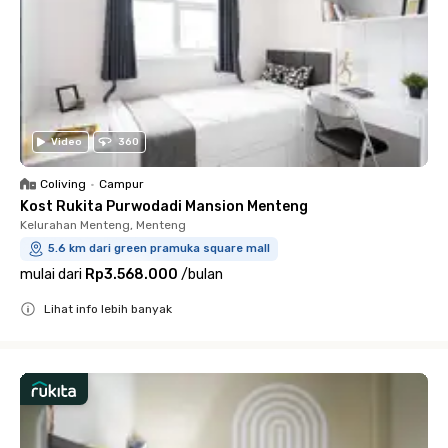
Video
360
Coliving
•
Campur
Kost Rukita Purwodadi Mansion Menteng
Kelurahan Menteng, Menteng
5.6 km dari green pramuka square mall
mulai dari
Rp3.568.000
/
bulan
Lihat info lebih banyak
Close