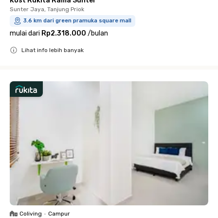
Kost Rukita Rama Sunter
Sunter Jaya, Tanjung Priok
3.6 km dari green pramuka square mall
mulai dari
Rp2.318.000
/
bulan
Lihat info lebih banyak
Close
Coliving
•
Campur