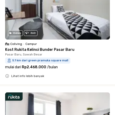
Video
360
Coliving
•
Campur
Kost Rukita Kelinci Bunder Pasar Baru
Pasar Baru, Sawah Besar
5.1 km dari green pramuka square mall
mulai dari
Rp2.468.000
/
bulan
Lihat info lebih banyak
Close