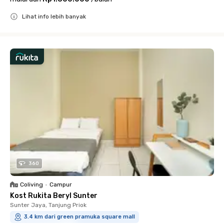
Lihat info lebih banyak
Close
360
Coliving
•
Campur
Kost Rukita Beryl Sunter
Sunter Jaya, Tanjung Priok
3.4 km dari green pramuka square mall