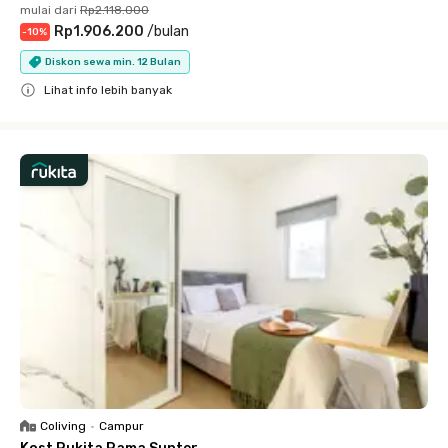
mulai dari
Rp2.118.000
Rp1.906.200
/
bulan
-
10
%
Diskon sewa min. 12 Bulan
Lihat info lebih banyak
Close
Coliving
•
Campur