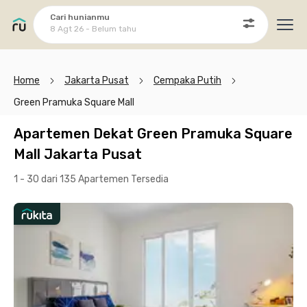
Cari hunianmu
8 Agt 26 - Belum tahu
Ope
Home
Jakarta Pusat
Cempaka Putih
Green Pramuka Square Mall
Apartemen Dekat Green Pramuka Square
Mall Jakarta Pusat
1 - 30 dari 135 Apartemen
Tersedia