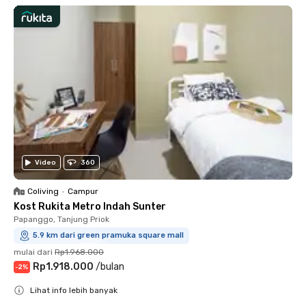
Video
360
Coliving
•
Campur
Kost Rukita Metro Indah Sunter
Papanggo, Tanjung Priok
5.9 km dari green pramuka square mall
mulai dari
Rp1.968.000
Rp1.918.000
/
bulan
-
2
%
Lihat info lebih banyak