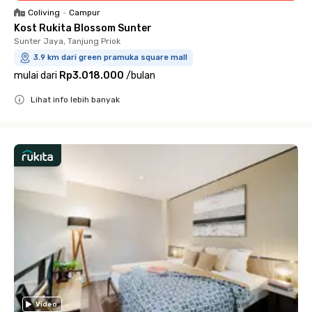
Coliving
•
Campur
Kost Rukita Blossom Sunter
Sunter Jaya, Tanjung Priok
3.9 km dari green pramuka square mall
mulai dari
Rp3.018.000
/
bulan
Lihat info lebih banyak
Close
Video