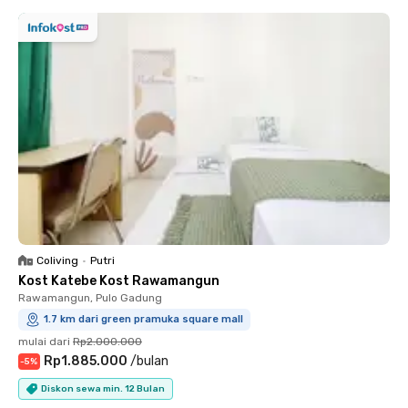
Coliving
•
Putri
Kost Katebe Kost Rawamangun
Rawamangun, Pulo Gadung
1.7 km dari green pramuka square mall
mulai dari
Rp2.000.000
Rp1.885.000
/
bulan
-
5
%
Diskon sewa min. 12 Bulan