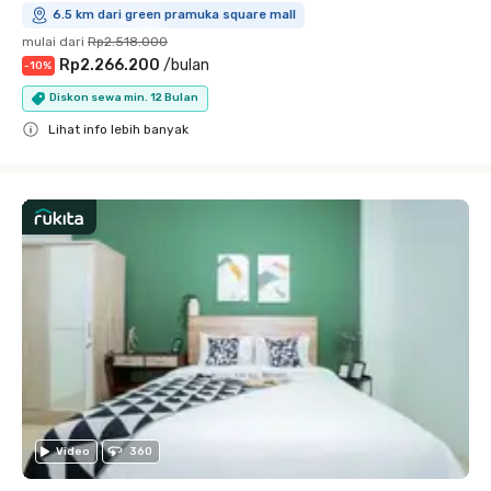
6.5 km dari green pramuka square mall
mulai dari
Rp2.518.000
Rp2.266.200
/
bulan
-
10
%
Diskon sewa min. 12 Bulan
Lihat info lebih banyak
Close
Video
360