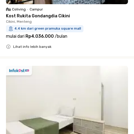
Coliving
•
Campur
Kost Rukita Gondangdia Cikini
Cikini, Menteng
4.4 km dari green pramuka square mall
mulai dari
Rp4.036.000
/
bulan
Lihat info lebih banyak
Close