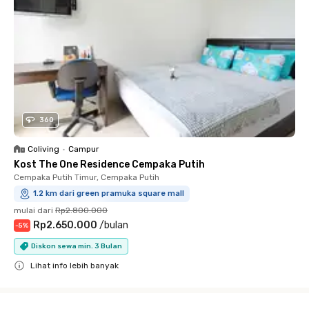
360
Coliving
•
Campur
Kost The One Residence Cempaka Putih
Cempaka Putih Timur, Cempaka Putih
1.2 km dari green pramuka square mall
mulai dari
Rp2.800.000
Rp2.650.000
/
bulan
-
5
%
Diskon sewa min. 3 Bulan
Lihat info lebih banyak
Close