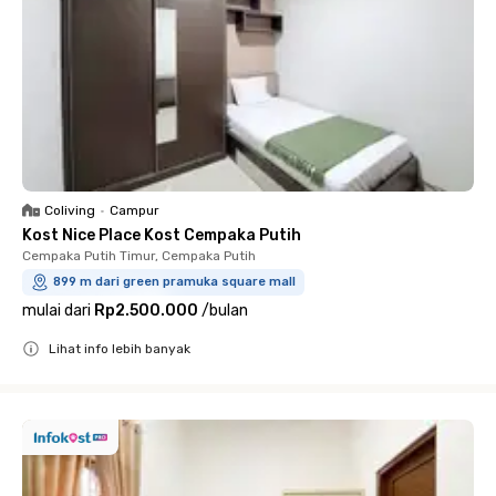
Coliving
•
Campur
Kost Nice Place Kost Cempaka Putih
Cempaka Putih Timur, Cempaka Putih
899 m dari green pramuka square mall
mulai dari
Rp2.500.000
/
bulan
Lihat info lebih banyak
Close