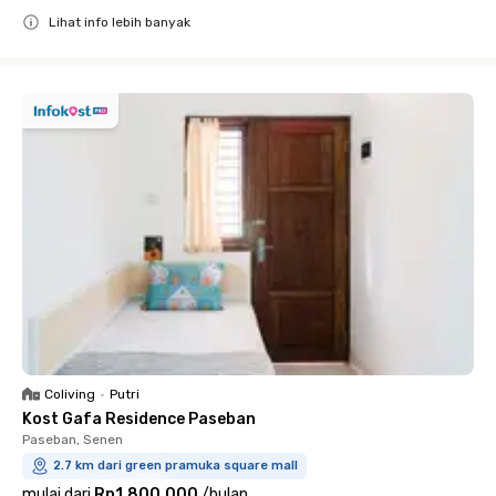
Lihat info lebih banyak
Close
Coliving
•
Putri
Kost Gafa Residence Paseban
Paseban, Senen
2.7 km dari green pramuka square mall
mulai dari
Rp1.800.000
/
bulan