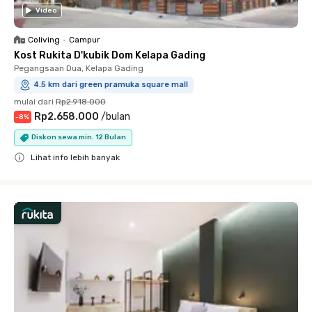
Video
Coliving
•
Campur
Kost Rukita D'kubik Dom Kelapa Gading
Pegangsaan Dua, Kelapa Gading
4.5 km dari green pramuka square mall
mulai dari
Rp2.918.000
Rp2.658.000
/
bulan
-
8
%
Diskon sewa min. 12 Bulan
Lihat info lebih banyak
Close