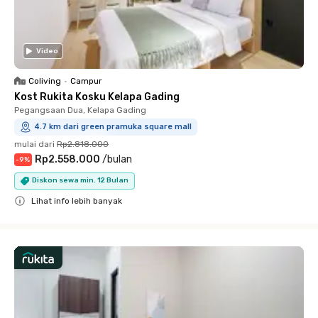
Video
Coliving
•
Campur
Kost Rukita Kosku Kelapa Gading
Pegangsaan Dua, Kelapa Gading
4.7 km dari green pramuka square mall
mulai dari
Rp2.818.000
Rp2.558.000
/
bulan
-
9
%
Diskon sewa min. 12 Bulan
Lihat info lebih banyak
Close