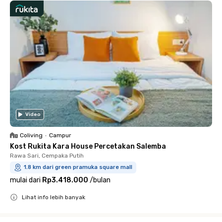
Video
Coliving
•
Campur
Kost Rukita Kara House Percetakan Salemba
Rawa Sari, Cempaka Putih
1.8 km dari green pramuka square mall
mulai dari
Rp3.418.000
/
bulan
Lihat info lebih banyak
Close