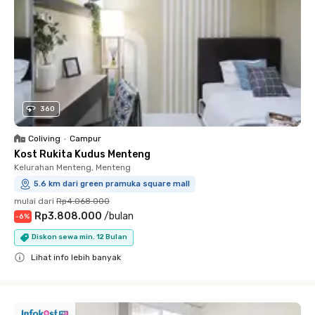
360
Coliving
•
Campur
Kost Rukita Kudus Menteng
Kelurahan Menteng, Menteng
5.6 km dari green pramuka square mall
mulai dari
Rp4.068.000
Rp3.808.000
/
bulan
-
6
%
Diskon sewa min. 12 Bulan
Lihat info lebih banyak
Close