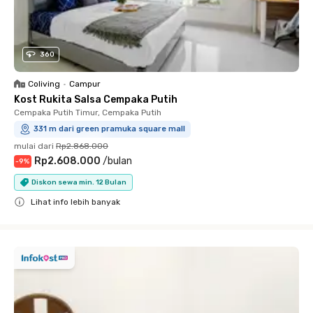
360
Coliving
•
Campur
Kost Rukita Salsa Cempaka Putih
Cempaka Putih Timur, Cempaka Putih
331 m dari green pramuka square mall
mulai dari
Rp2.868.000
Rp2.608.000
/
bulan
-
9
%
Diskon sewa min. 12 Bulan
Lihat info lebih banyak
Close