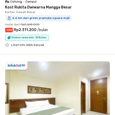
Coliving
•
Campur
Kost Rukita Dwiwarna Mangga Besar
Kartini, Sawah Besar
6.6 km dari green pramuka square mall
mulai dari
Rp2.668.000
Rp2.311.200
/
bulan
-
13
%
Diskon sewa min. 12 Bulan
Lihat info lebih banyak
Close