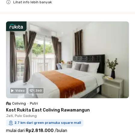
Lihat info lebih banyak
Close
Video
360
Coliving
•
Putri
Kost Rukita East Coliving Rawamangun
Jati, Pulo Gadung
2.7 km dari green pramuka square mall
mulai dari
Rp2.818.000
/
bulan