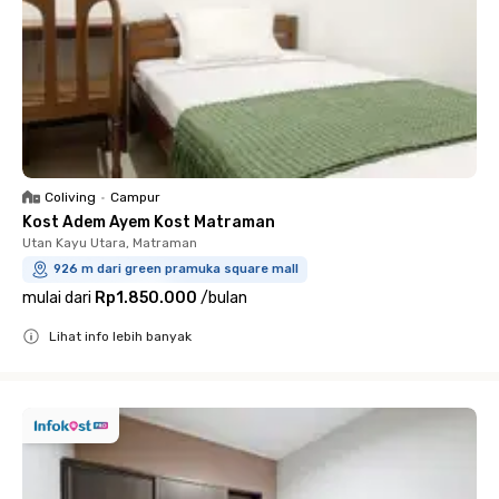
Coliving
•
Campur
Kost Adem Ayem Kost Matraman
Utan Kayu Utara, Matraman
926 m dari green pramuka square mall
mulai dari
Rp1.850.000
/
bulan
Lihat info lebih banyak
Close