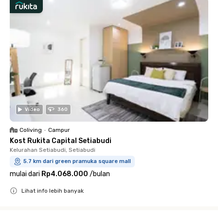
Video
360
Coliving
•
Campur
Kost Rukita Capital Setiabudi
Kelurahan Setiabudi, Setiabudi
5.7 km dari green pramuka square mall
mulai dari
Rp4.068.000
/
bulan
Lihat info lebih banyak
Close