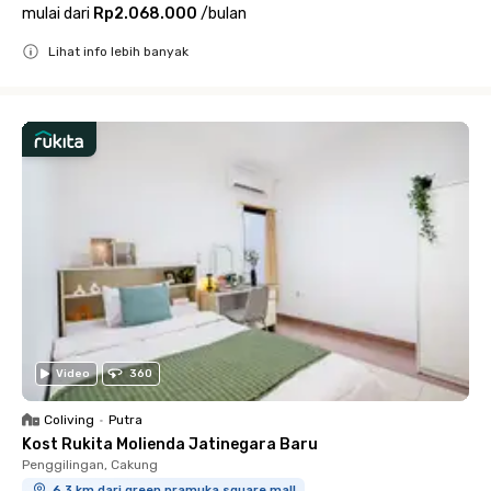
mulai dari
Rp2.068.000
/
bulan
Lihat info lebih banyak
Close
Video
360
Coliving
•
Putra
Kost Rukita Molienda Jatinegara Baru
Penggilingan, Cakung
6.3 km dari green pramuka square mall