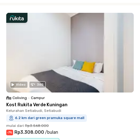
Close
Video
360
Coliving
•
Campur
Kost Rukita Verde Kuningan
Kelurahan Setiabudi, Setiabudi
6.2 km dari green pramuka square mall
mulai dari
Rp3.568.000
Rp3.308.000
/
bulan
-
7
%