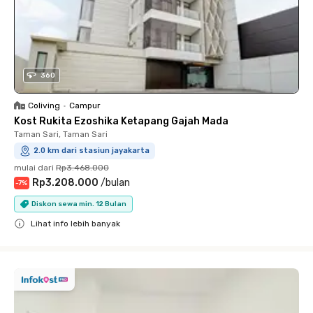
360
Coliving
•
Campur
Kost Rukita Ezoshika Ketapang Gajah Mada
Taman Sari, Taman Sari
2.0 km dari stasiun jayakarta
mulai dari
Rp3.468.000
Rp3.208.000
/
bulan
-
7
%
Diskon sewa min. 12 Bulan
Lihat info lebih banyak
Close