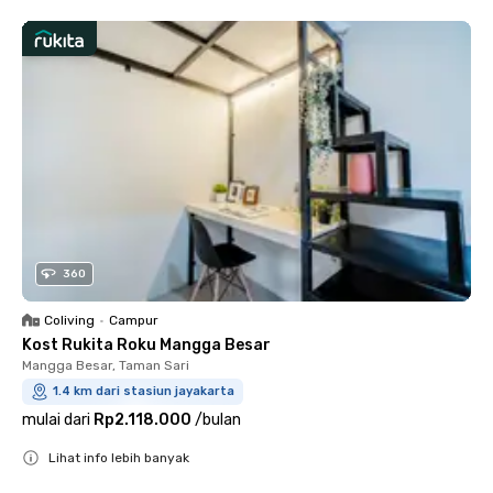
360
Coliving
•
Campur
Kost Rukita Roku Mangga Besar
Mangga Besar, Taman Sari
1.4 km dari stasiun jayakarta
mulai dari
Rp2.118.000
/
bulan
Lihat info lebih banyak
Close