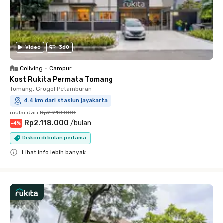
Video
360
Coliving
•
Campur
Kost Rukita Permata Tomang
Tomang, Grogol Petamburan
4.4 km dari stasiun jayakarta
mulai dari
Rp2.218.000
Rp2.118.000
/
bulan
-
4
%
Diskon di bulan pertama
Lihat info lebih banyak
Close