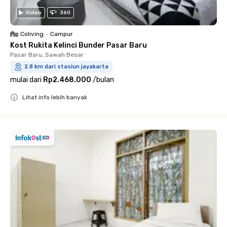
Video
360
Coliving
•
Campur
Kost Rukita Kelinci Bunder Pasar Baru
Pasar Baru, Sawah Besar
2.8 km dari stasiun jayakarta
mulai dari
Rp2.468.000
/
bulan
Lihat info lebih banyak
Close