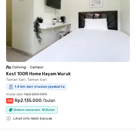
Coliving
•
Campur
Kost 100R Home Hayam Wuruk
Taman Sari, Taman Sari
1.4 km dari stasiun jayakarta
mulai dari
Rp2.250.000
Rp2.135.000
/
bulan
-
5
%
Diskon sewa min. 12 Bulan
Lihat info lebih banyak
Close