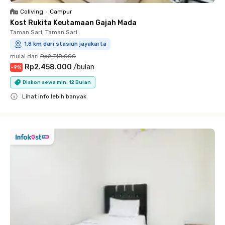
Coliving
•
Campur
Kost Rukita Keutamaan Gajah Mada
Taman Sari, Taman Sari
1.8 km dari stasiun jayakarta
mulai dari
Rp2.718.000
Rp2.458.000
/
bulan
-
9
%
Diskon sewa min. 12 Bulan
Lihat info lebih banyak
Close