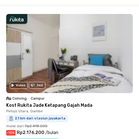
Close
Video
360
Coliving
•
Campur
Kost Rukita Jade Ketapang Gajah Mada
Petojo Utara, Gambir
2.1 km dari stasiun jayakarta
mulai dari
Rp2.418.000
Rp2.176.200
/
bulan
-
10
%