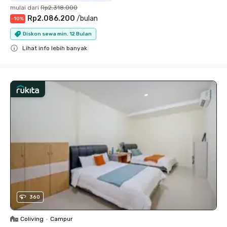
mulai dari
Rp2.318.000
Rp2.086.200
/
bulan
-
10
%
Diskon sewa min. 12 Bulan
Lihat info lebih banyak
Close
360
Coliving
•
Campur