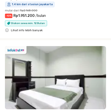
1.4 km dari stasiun jayakarta
mulai dari
Rp2.168.000
Rp1.951.200
/
bulan
-
10
%
Diskon sewa min. 12 Bulan
Lihat info lebih banyak
Close