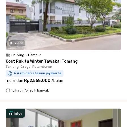
Video
Coliving
•
Campur
Kost Rukita Winter Tawakal Tomang
Tomang, Grogol Petamburan
4.4 km dari stasiun jayakarta
mulai dari
Rp2.568.000
/
bulan
Lihat info lebih banyak
Close