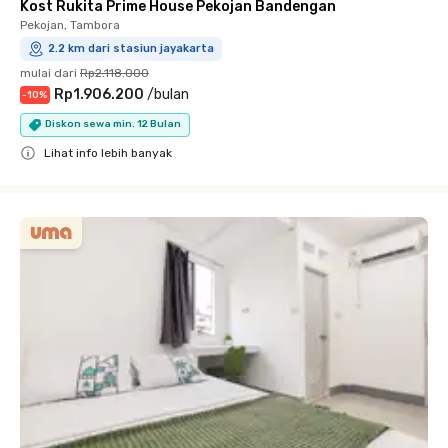
Kost Rukita Prime House Pekojan Bandengan
Pekojan, Tambora
2.2 km dari stasiun jayakarta
mulai dari
Rp2.118.000
Rp1.906.200
/
bulan
-
10
%
Diskon sewa min. 12 Bulan
Lihat info lebih banyak
Close