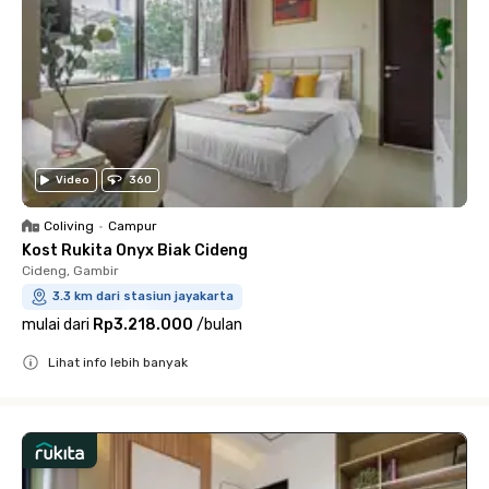
Video
360
Coliving
•
Campur
Kost Rukita Onyx Biak Cideng
Cideng, Gambir
3.3 km dari stasiun jayakarta
mulai dari
Rp3.218.000
/
bulan
Lihat info lebih banyak
Close