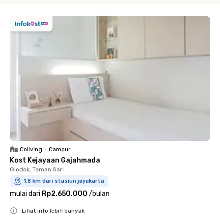
Coliving
•
Campur
Kost Kejayaan Gajahmada
Glodok, Taman Sari
1.8 km dari stasiun jayakarta
mulai dari
Rp2.650.000
/
bulan
Lihat info lebih banyak