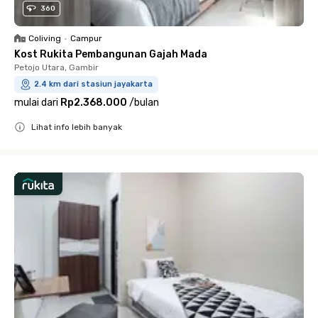
360
Coliving
•
Campur
Kost Rukita Pembangunan Gajah Mada
Petojo Utara, Gambir
2.4 km dari stasiun jayakarta
mulai dari
Rp2.368.000
/
bulan
Lihat info lebih banyak
Close