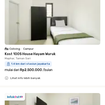
Coliving
•
Campur
Kost 100S House Hayam Wuruk
Maphar, Taman Sari
1.4 km dari stasiun jayakarta
mulai dari
Rp2.500.000
/
bulan
Lihat info lebih banyak
Close