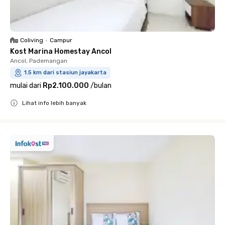
Coliving
•
Campur
Kost Marina Homestay Ancol
Ancol, Pademangan
1.5 km dari stasiun jayakarta
mulai dari
Rp2.100.000
/
bulan
Lihat info lebih banyak
Close