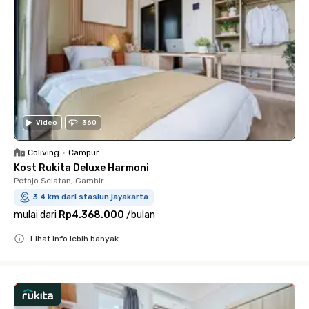
Video
360
Coliving
•
Campur
Kost Rukita Deluxe Harmoni
Petojo Selatan, Gambir
3.4 km dari stasiun jayakarta
mulai dari
Rp4.368.000
/
bulan
Lihat info lebih banyak
Close