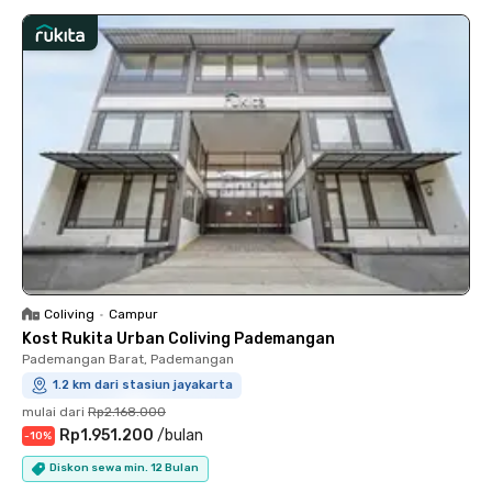
Coliving
•
Campur
Kost Rukita Urban Coliving Pademangan
Pademangan Barat, Pademangan
1.2 km dari stasiun jayakarta
mulai dari
Rp2.168.000
Rp1.951.200
/
bulan
-
10
%
Diskon sewa min. 12 Bulan