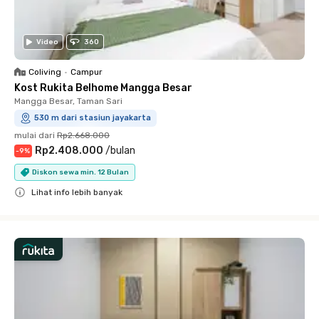
Video
360
Coliving
•
Campur
Kost Rukita Belhome Mangga Besar
Mangga Besar, Taman Sari
530 m dari stasiun jayakarta
mulai dari
Rp2.668.000
Rp2.408.000
/
bulan
-
9
%
Diskon sewa min. 12 Bulan
Lihat info lebih banyak
Close