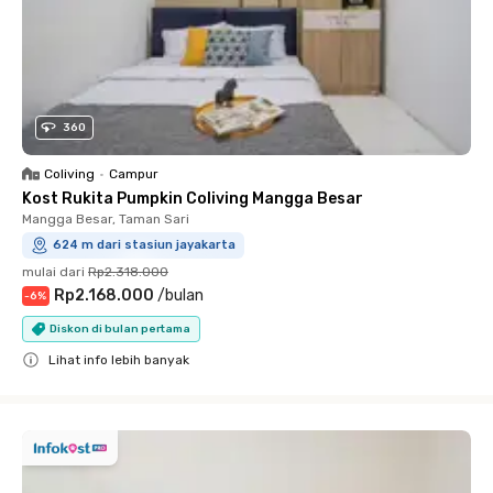
360
Coliving
•
Campur
Kost Rukita Pumpkin Coliving Mangga Besar
Mangga Besar, Taman Sari
624 m dari stasiun jayakarta
mulai dari
Rp2.318.000
Rp2.168.000
/
bulan
-
6
%
Diskon di bulan pertama
Lihat info lebih banyak
Close