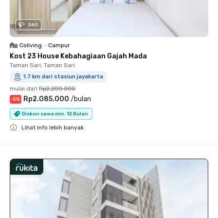
360
Coliving
•
Campur
Kost 23 House Kebahagiaan Gajah Mada
Taman Sari, Taman Sari
1.7 km dari stasiun jayakarta
mulai dari
Rp2.200.000
Rp2.085.000
/
bulan
-
5
%
Diskon sewa min. 12 Bulan
Lihat info lebih banyak
Close