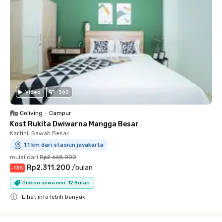
Video
360
Coliving
•
Campur
Kost Rukita Dwiwarna Mangga Besar
Kartini, Sawah Besar
1.1 km dari stasiun jayakarta
mulai dari
Rp2.668.000
Rp2.311.200
/
bulan
-
13
%
Diskon sewa min. 12 Bulan
Lihat info lebih banyak
Close