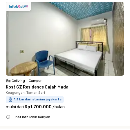
Coliving
•
Campur
Kost GZ Residence Gajah Mada
Keagungan, Taman Sari
1.3 km dari stasiun jayakarta
mulai dari
Rp1.700.000
/
bulan
Lihat info lebih banyak
Close