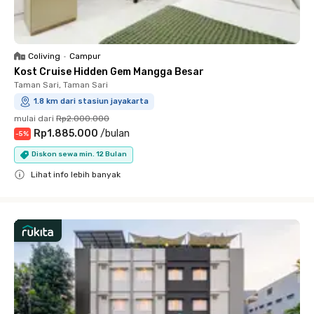
Coliving
•
Campur
Kost Cruise Hidden Gem Mangga Besar
Taman Sari, Taman Sari
1.8 km dari stasiun jayakarta
mulai dari
Rp2.000.000
Rp1.885.000
/
bulan
-
5
%
Diskon sewa min. 12 Bulan
Lihat info lebih banyak
Close