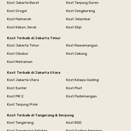
Kost Jakarta Barat
Kost Tanjung Duren
Kost Grogol
Kost Cengkareng
Kost Palmerah
Kost Jelambar
Kost Kebon Jeruk
Kost Slipi
Kost Terbaik di Jakarta Timur
Kost Jakarta Timur
Kost Rawamangun
Kost Cibubur
Kost Cakung
Kost Matraman
Kost Terbaik di Jakarta Utara
Kost Jakarta Utara
Kost Kelapa Gading
Kost Sunter
Kost Pluit
Kost PIK 2
Kost Pademangan
Kost Tanjung Priok
Kost Terbaik di Tangerang & Serpong
Kost Tangerang
Kost BSD
Kost Tangerang Selatan
Kost Gading Serpong