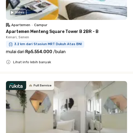
Video
Apartemen
•
Campur
Apartemen Menteng Square Tower B 2BR - B
Kenari, Senen
3.2 km dari Stasiun MRT Dukuh Atas BNI
mulai dari
Rp5.554.000
/
bulan
Lihat info lebih banyak
Close
Full Service