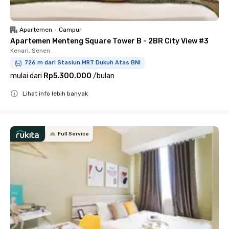
Apartemen
•
Campur
Apartemen Menteng Square Tower B - 2BR City View #3
Kenari, Senen
726 m dari Stasiun MRT Dukuh Atas BNI
mulai dari
Rp5.300.000
/
bulan
Lihat info lebih banyak
Close
Full Service