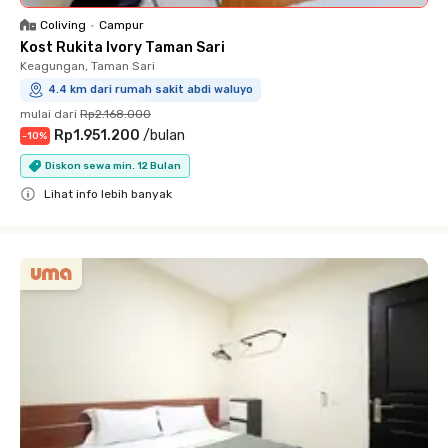
Coliving
•
Campur
Kost Rukita Ivory Taman Sari
Keagungan, Taman Sari
4.4 km dari rumah sakit abdi waluyo
mulai dari
Rp2.168.000
Rp1.951.200
/
bulan
-
10
%
Diskon sewa min. 12 Bulan
Lihat info lebih banyak
Close