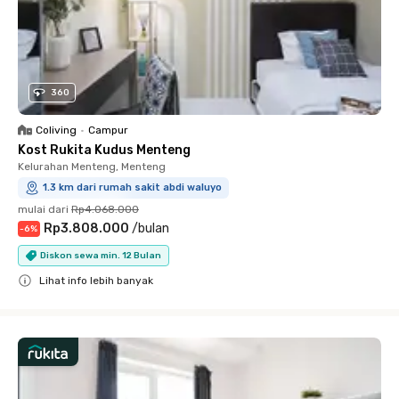
360
Coliving
•
Campur
Kost Rukita Kudus Menteng
Kelurahan Menteng, Menteng
1.3 km dari rumah sakit abdi waluyo
mulai dari
Rp4.068.000
Rp3.808.000
/
bulan
-
6
%
Diskon sewa min. 12 Bulan
Lihat info lebih banyak
Close