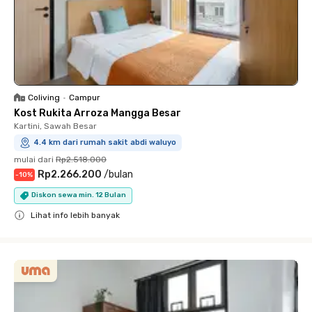
Coliving
•
Campur
Kost Rukita Arroza Mangga Besar
Kartini, Sawah Besar
4.4 km dari rumah sakit abdi waluyo
mulai dari
Rp2.518.000
Rp2.266.200
/
bulan
-
10
%
Diskon sewa min. 12 Bulan
Lihat info lebih banyak
Close