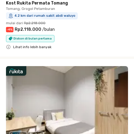
Kost Rukita Permata Tomang
Tomang, Grogol Petamburan
4.2 km dari rumah sakit abdi waluyo
mulai dari
Rp2.218.000
Rp2.118.000
/
bulan
-
4
%
Diskon di bulan pertama
Lihat info lebih banyak
Close