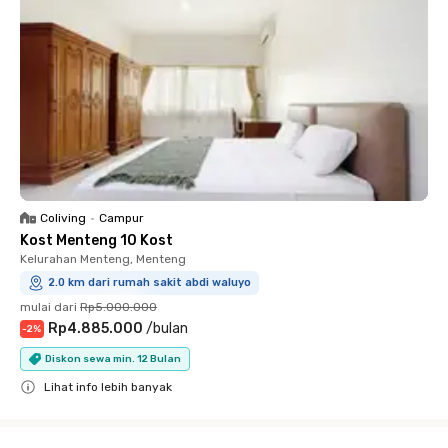
Coliving
•
Campur
Kost Menteng 10 Kost
Kelurahan Menteng, Menteng
2.0 km dari rumah sakit abdi waluyo
mulai dari
Rp5.000.000
Rp4.885.000
/
bulan
-
2
%
Diskon sewa min. 12 Bulan
Lihat info lebih banyak
Close