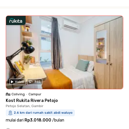
Close
Video
360
Coliving
•
Campur
Kost Rukita Rivera Petojo
Petojo Selatan, Gambir
2.6 km dari rumah sakit abdi waluyo
mulai dari
Rp3.018.000
/
bulan