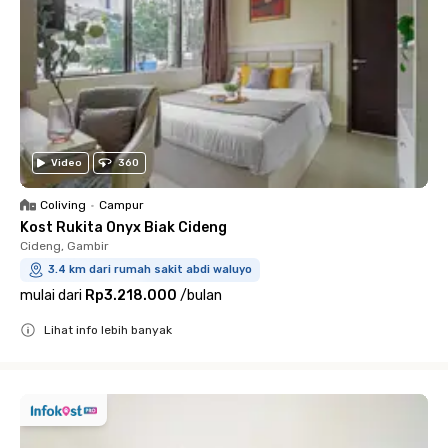
Video
360
Coliving
•
Campur
Kost Rukita Onyx Biak Cideng
Cideng, Gambir
3.4 km dari rumah sakit abdi waluyo
mulai dari
Rp3.218.000
/
bulan
Lihat info lebih banyak
Close