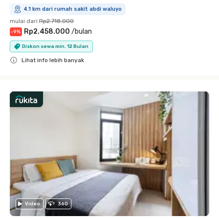
4.1 km dari rumah sakit abdi waluyo
mulai dari
Rp2.718.000
Rp2.458.000
/
bulan
-
9
%
Diskon sewa min. 12 Bulan
Lihat info lebih banyak
Close
Video
360