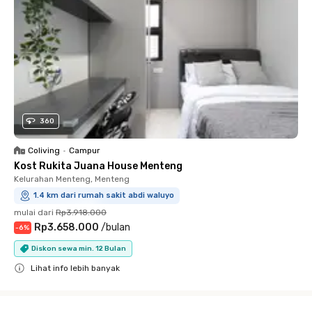
360
Coliving
•
Campur
Kost Rukita Juana House Menteng
Kelurahan Menteng, Menteng
1.4 km dari rumah sakit abdi waluyo
mulai dari
Rp3.918.000
Rp3.658.000
/
bulan
-
6
%
Diskon sewa min. 12 Bulan
Lihat info lebih banyak
Close