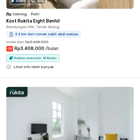
Video
360
Coliving
•
Putri
Kost Rukita Eight Benhil
Bendungan Hilir, Tanah Abang
3.2 km dari rumah sakit abdi waluyo
mulai dari
Rp3.668.000
Rp3.408.000
/
bulan
-
7
%
Diskon sewa min. 12 Bulan
Lihat info lebih banyak
Close