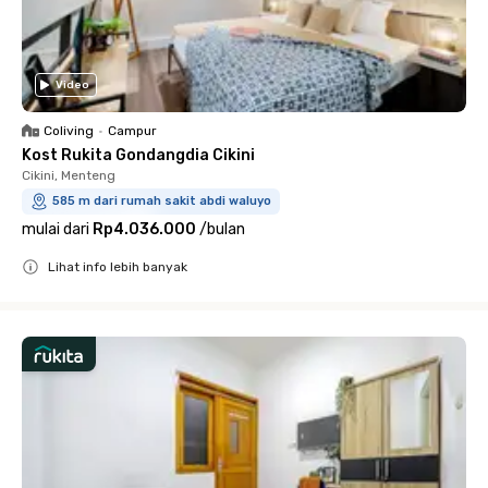
Video
Coliving
•
Campur
Kost Rukita Gondangdia Cikini
Cikini, Menteng
585 m dari rumah sakit abdi waluyo
mulai dari
Rp4.036.000
/
bulan
Lihat info lebih banyak
Close