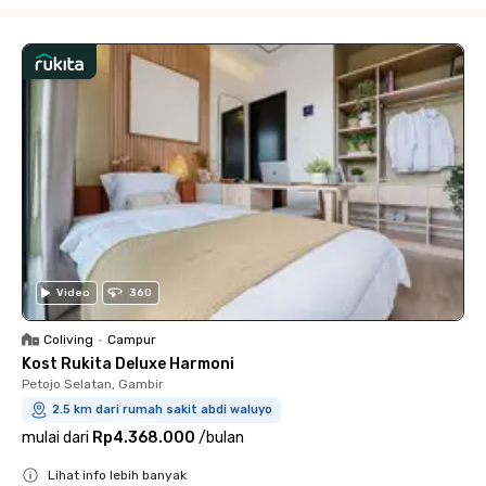
Close
Video
360
Coliving
•
Campur
Kost Rukita Deluxe Harmoni
Petojo Selatan, Gambir
2.5 km dari rumah sakit abdi waluyo
mulai dari
Rp4.368.000
/
bulan
Lihat info lebih banyak