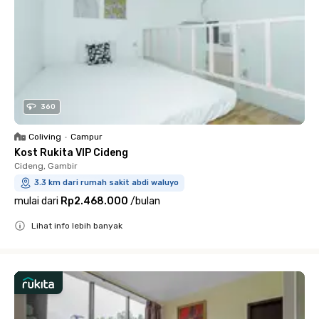
360
Coliving
•
Campur
Kost Rukita VIP Cideng
Cideng, Gambir
3.3 km dari rumah sakit abdi waluyo
mulai dari
Rp2.468.000
/
bulan
Lihat info lebih banyak
Close