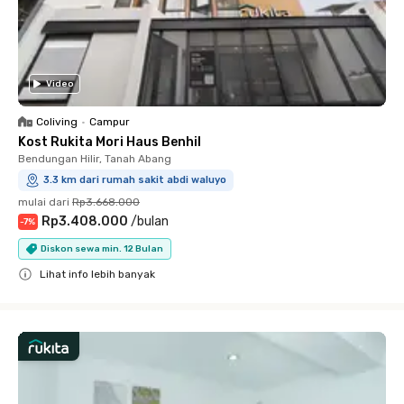
Video
Coliving
•
Campur
Kost Rukita Mori Haus Benhil
Bendungan Hilir, Tanah Abang
3.3 km dari rumah sakit abdi waluyo
mulai dari
Rp3.668.000
Rp3.408.000
/
bulan
-
7
%
Diskon sewa min. 12 Bulan
Lihat info lebih banyak
Close