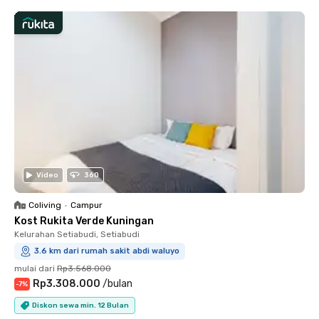
Video
360
Coliving
•
Campur
Kost Rukita Verde Kuningan
Kelurahan Setiabudi, Setiabudi
3.6 km dari rumah sakit abdi waluyo
mulai dari
Rp3.568.000
Rp3.308.000
/
bulan
-
7
%
Diskon sewa min. 12 Bulan