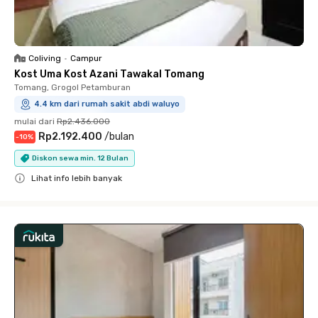
Coliving
•
Campur
Kost Uma Kost Azani Tawakal Tomang
Tomang, Grogol Petamburan
4.4 km dari rumah sakit abdi waluyo
mulai dari
Rp2.436.000
Rp2.192.400
/
bulan
-
10
%
Diskon sewa min. 12 Bulan
Lihat info lebih banyak
Close