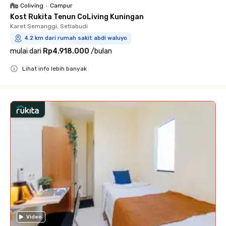
Coliving
•
Campur
Kost Rukita Tenun CoLiving Kuningan
Karet Semanggi, Setiabudi
4.2 km dari rumah sakit abdi waluyo
mulai dari
Rp4.918.000
/
bulan
Lihat info lebih banyak
Close
Video