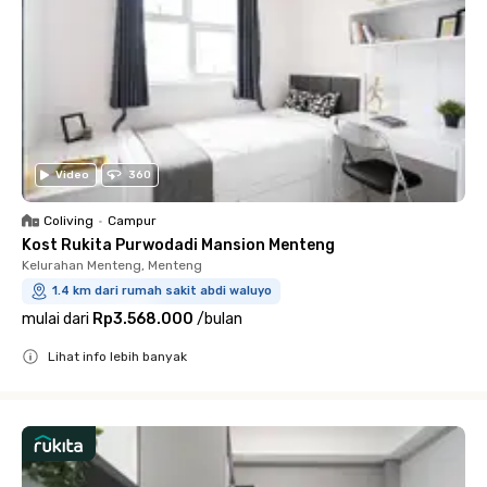
Video
360
Coliving
•
Campur
Kost Rukita Purwodadi Mansion Menteng
Kelurahan Menteng, Menteng
1.4 km dari rumah sakit abdi waluyo
mulai dari
Rp3.568.000
/
bulan
Lihat info lebih banyak
Close