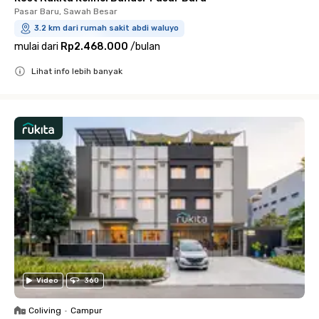
Pasar Baru, Sawah Besar
3.2 km dari rumah sakit abdi waluyo
mulai dari
Rp2.468.000
/
bulan
Lihat info lebih banyak
Close
Video
360
Coliving
•
Campur