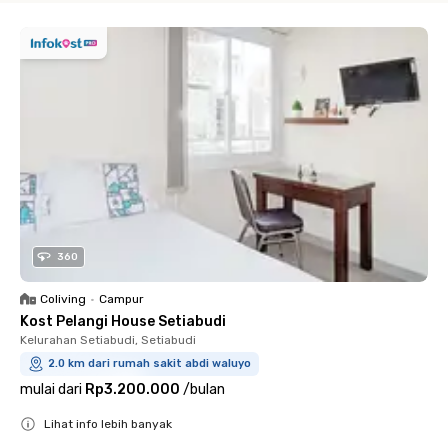
360
Coliving
•
Campur
Kost Pelangi House Setiabudi
Kelurahan Setiabudi, Setiabudi
2.0 km dari rumah sakit abdi waluyo
mulai dari
Rp3.200.000
/
bulan
Lihat info lebih banyak