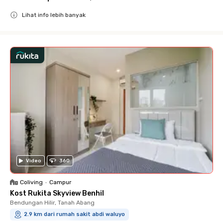
Lihat info lebih banyak
Close
Video
360
Coliving
•
Campur
Kost Rukita Skyview Benhil
Bendungan Hilir, Tanah Abang
2.9 km dari rumah sakit abdi waluyo