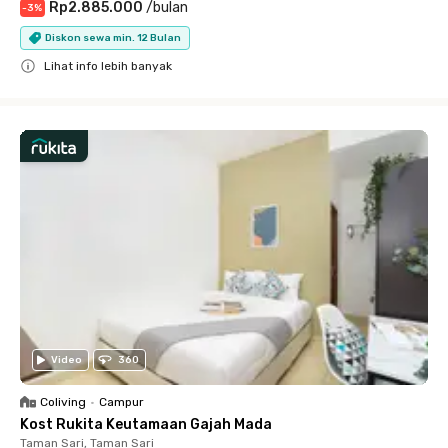
Rp2.885.000
/
bulan
-
3
%
Diskon sewa min. 12 Bulan
Lihat info lebih banyak
Close
Video
360
Coliving
•
Campur
Kost Rukita Keutamaan Gajah Mada
Taman Sari, Taman Sari