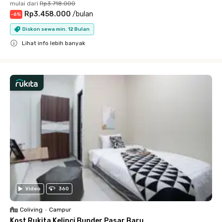
mulai dari
Rp3.718.000
Rp3.458.000
/
bulan
-
6
%
Diskon sewa min. 12 Bulan
Lihat info lebih banyak
Close
Video
360
Coliving
•
Campur
Kost Rukita Kelinci Bunder Pasar Baru