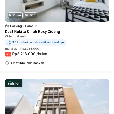
Video
360
Coliving
•
Campur
Kost Rukita Omah Roxy Cideng
Cideng, Gambir
3.3 km dari rumah sakit abdi waluyo
mulai dari
Rp2.268.000
Rp2.218.000
/
bulan
-
2
%
Lihat info lebih banyak
Close