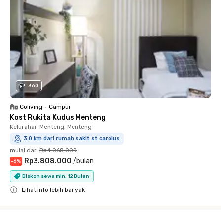
360
Coliving
•
Campur
Kost Rukita Kudus Menteng
Kelurahan Menteng, Menteng
3.0 km dari rumah sakit st carolus
mulai dari
Rp4.068.000
Rp3.808.000
/
bulan
-
6
%
Diskon sewa min. 12 Bulan
Lihat info lebih banyak
Close