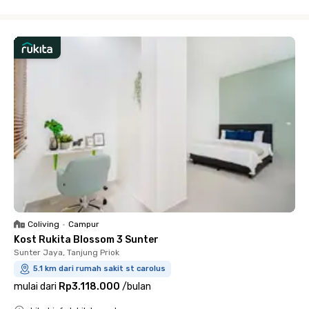
Close
Coliving
•
Campur
Kost Rukita Blossom 3 Sunter
Sunter Jaya, Tanjung Priok
5.1 km dari rumah sakit st carolus
mulai dari
Rp3.118.000
/
bulan