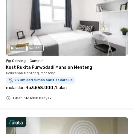
Video
360
Coliving
•
Campur
Kost Rukita Purwodadi Mansion Menteng
Kelurahan Menteng, Menteng
2.9 km dari rumah sakit st carolus
mulai dari
Rp3.568.000
/
bulan
Lihat info lebih banyak
Close