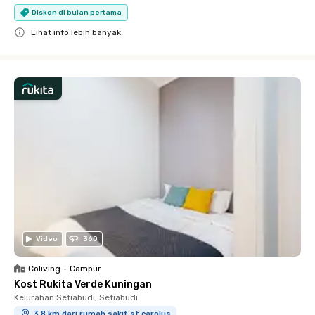
Diskon di bulan pertama
Lihat info lebih banyak
Close
Video
360
Coliving
•
Campur
Kost Rukita Verde Kuningan
Kelurahan Setiabudi, Setiabudi
3.8 km dari rumah sakit st carolus