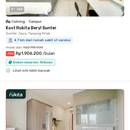
360
Coliving
•
Campur
Kost Rukita Beryl Sunter
Sunter Jaya, Tanjung Priok
4.7 km dari rumah sakit st carolus
mulai dari
Rp2.118.000
Rp1.906.200
/
bulan
-
10
%
Diskon sewa min. 12 Bulan
Lihat info lebih banyak
Close