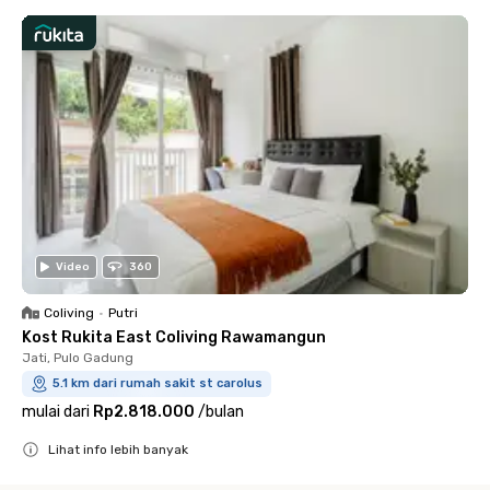
Video
360
Coliving
•
Putri
Kost Rukita East Coliving Rawamangun
Jati, Pulo Gadung
5.1 km dari rumah sakit st carolus
mulai dari
Rp2.818.000
/
bulan
Lihat info lebih banyak
Close