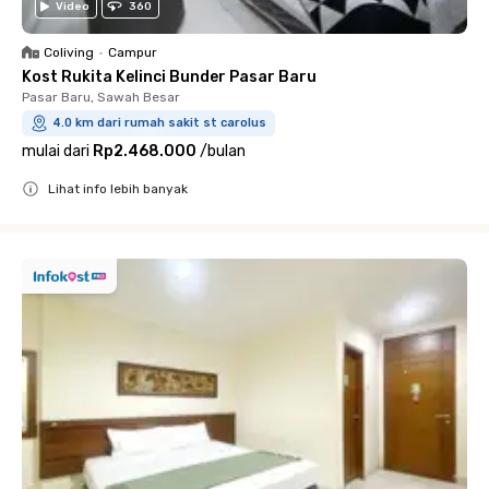
Video
360
Coliving
•
Campur
Kost Rukita Kelinci Bunder Pasar Baru
Pasar Baru, Sawah Besar
4.0 km dari rumah sakit st carolus
mulai dari
Rp2.468.000
/
bulan
Lihat info lebih banyak
Close