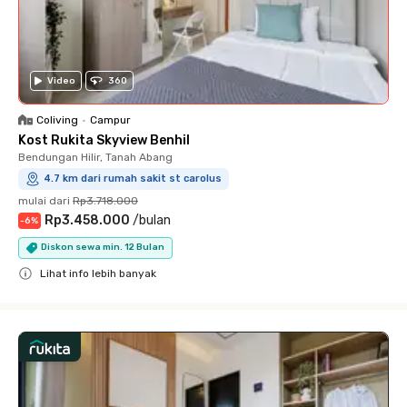
Video
360
Coliving
•
Campur
Kost Rukita Skyview Benhil
Bendungan Hilir, Tanah Abang
4.7 km dari rumah sakit st carolus
mulai dari
Rp3.718.000
Rp3.458.000
/
bulan
-
6
%
Diskon sewa min. 12 Bulan
Lihat info lebih banyak
Close