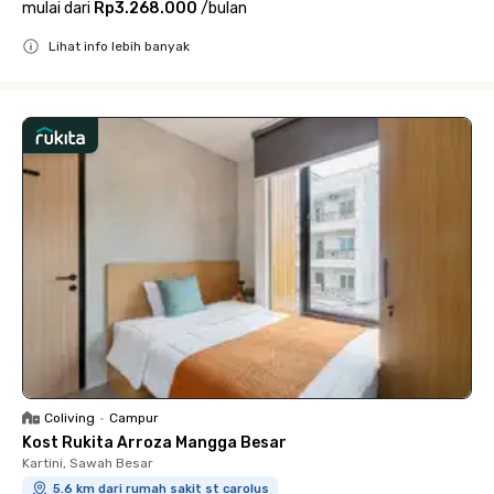
mulai dari
Rp3.268.000
/
bulan
Lihat info lebih banyak
Close
Coliving
•
Campur
Kost Rukita Arroza Mangga Besar
Kartini, Sawah Besar
5.6 km dari rumah sakit st carolus