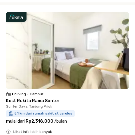
Close
Coliving
•
Campur
Kost Rukita Rama Sunter
Sunter Jaya, Tanjung Priok
5.1 km dari rumah sakit st carolus
mulai dari
Rp2.318.000
/
bulan
Lihat info lebih banyak