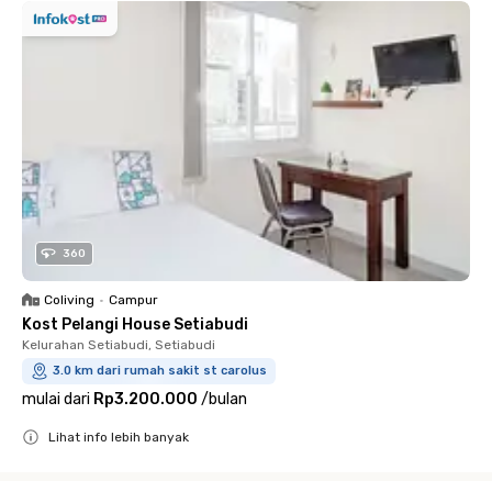
360
Coliving
•
Campur
Kost Pelangi House Setiabudi
Kelurahan Setiabudi, Setiabudi
3.0 km dari rumah sakit st carolus
mulai dari
Rp3.200.000
/
bulan
Lihat info lebih banyak
Close