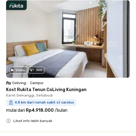
Video
360
Coliving
•
Campur
Kost Rukita Tenun CoLiving Kuningan
Karet Semanggi, Setiabudi
4.8 km dari rumah sakit st carolus
mulai dari
Rp4.918.000
/
bulan
Lihat info lebih banyak
Close