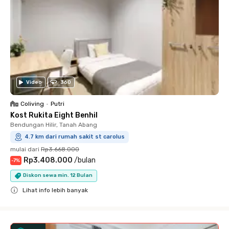
Video
360
Coliving
•
Putri
Kost Rukita Eight Benhil
Bendungan Hilir, Tanah Abang
4.7 km dari rumah sakit st carolus
mulai dari
Rp3.668.000
Rp3.408.000
/
bulan
-
7
%
Diskon sewa min. 12 Bulan
Lihat info lebih banyak
Close