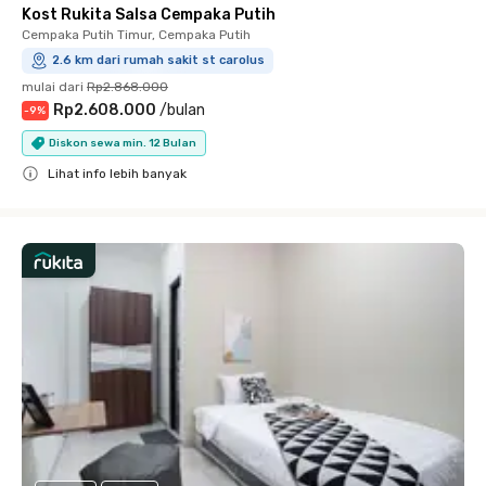
Kost Rukita Salsa Cempaka Putih
Cempaka Putih Timur, Cempaka Putih
2.6 km dari rumah sakit st carolus
mulai dari
Rp2.868.000
Rp2.608.000
/
bulan
-
9
%
Diskon sewa min. 12 Bulan
Lihat info lebih banyak
Close