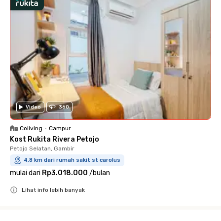
Video
360
Coliving
•
Campur
Kost Rukita Rivera Petojo
Petojo Selatan, Gambir
4.8 km dari rumah sakit st carolus
mulai dari
Rp3.018.000
/
bulan
Lihat info lebih banyak
Close