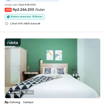
mulai dari
Rp2.518.000
Rp2.266.200
/
bulan
-
10
%
Diskon sewa min. 12 Bulan
Lihat info lebih banyak
Close
Video
360
Coliving
•
Campur