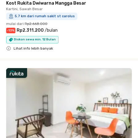
Kost Rukita Dwiwarna Mangga Besar
Kartini, Sawah Besar
5.7 km dari rumah sakit st carolus
mulai dari
Rp2.668.000
Rp2.311.200
/
bulan
-
13
%
Diskon sewa min. 12 Bulan
Lihat info lebih banyak
Close