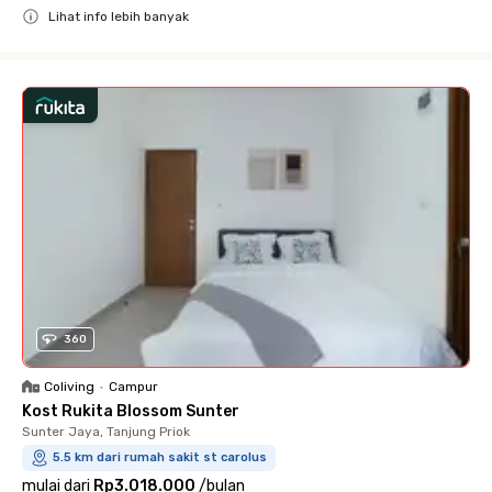
Lihat info lebih banyak
Close
360
Coliving
•
Campur
Kost Rukita Blossom Sunter
Sunter Jaya, Tanjung Priok
5.5 km dari rumah sakit st carolus
mulai dari
Rp3.018.000
/
bulan