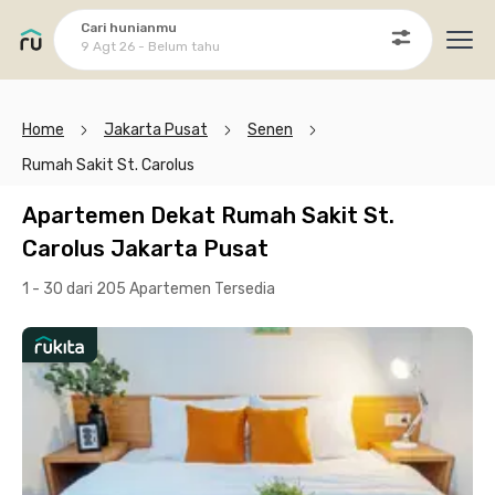
Cari hunianmu
9 Agt 26 - Belum tahu
Ope
Home
Jakarta Pusat
Senen
Rumah Sakit St. Carolus
Apartemen Dekat Rumah Sakit St.
Carolus Jakarta Pusat
1 - 30 dari 205 Apartemen
Tersedia