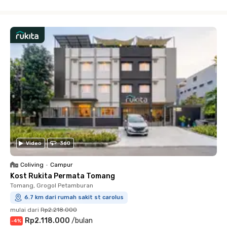
Close
Video
360
Coliving
•
Campur
Kost Rukita Permata Tomang
Tomang, Grogol Petamburan
6.7 km dari rumah sakit st carolus
mulai dari
Rp2.218.000
Rp2.118.000
/
bulan
-
4
%