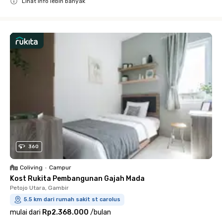
Lihat info lebih banyak
Close
360
Coliving
•
Campur
Kost Rukita Pembangunan Gajah Mada
Petojo Utara, Gambir
5.5 km dari rumah sakit st carolus
mulai dari
Rp2.368.000
/
bulan