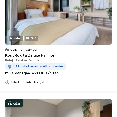
Video
360
Coliving
•
Campur
Kost Rukita Deluxe Harmoni
Petojo Selatan, Gambir
4.7 km dari rumah sakit st carolus
mulai dari
Rp4.368.000
/
bulan
Lihat info lebih banyak
Close