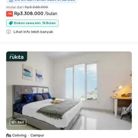
mulai dari
Rp3.568.000
Rp3.308.000
/
bulan
-
7
%
Diskon sewa min. 12 Bulan
Lihat info lebih banyak
Close
360
Coliving
•
Campur