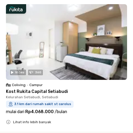
Video
360
Coliving
•
Campur
Kost Rukita Capital Setiabudi
Kelurahan Setiabudi, Setiabudi
3.1 km dari rumah sakit st carolus
mulai dari
Rp4.068.000
/
bulan
Lihat info lebih banyak
Close