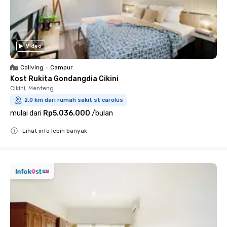
Video
Coliving
•
Campur
Kost Rukita Gondangdia Cikini
Cikini, Menteng
2.0 km dari rumah sakit st carolus
mulai dari
Rp5.036.000
/
bulan
Lihat info lebih banyak
Close