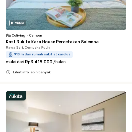
Video
Coliving
•
Campur
Kost Rukita Kara House Percetakan Salemba
Rawa Sari, Cempaka Putih
910 m dari rumah sakit st carolus
mulai dari
Rp3.418.000
/
bulan
Lihat info lebih banyak
Close