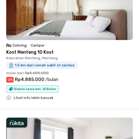
Coliving
•
Campur
Kost Menteng 10 Kost
Kelurahan Menteng, Menteng
1.5 km dari rumah sakit st carolus
mulai dari
Rp5.000.000
Rp4.885.000
/
bulan
-
2
%
Diskon sewa min. 12 Bulan
Lihat info lebih banyak
Close