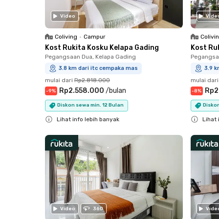
Video
Vide
Coliving
•
Campur
Colivi
Kost Rukita Kosku Kelapa Gading
Kost Ru
Pegangsaan Dua, Kelapa Gading
Pegangsaa
3.8 km dari itc cempaka mas
3.9 k
mulai dari
Rp2.818.000
mulai dari
Rp2.558.000
/
bulan
Rp2
-
9
%
-
8
%
Diskon sewa min. 12 Bulan
Diskon
Lihat info lebih banyak
Lihat 
Close
Close
Video
360
Vide