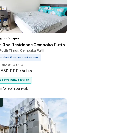
ng
•
Campur
e One Residence Cempaka Putih
utih Timur, Cempaka Putih
m dari itc cempaka mas
Rp2.800.000
.650.000
/
bulan
 sewa min. 3 Bulan
info lebih banyak