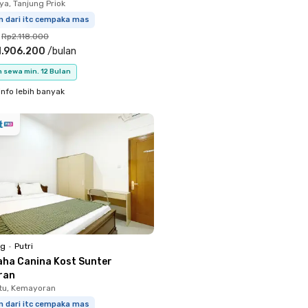
ya, Tanjung Priok
m dari itc cempaka mas
Rp2.118.000
1.906.200
/
bulan
 sewa min. 12 Bulan
info lebih banyak
ng
•
Putri
aha Canina Kost Sunter
ran
tu, Kemayoran
m dari itc cempaka mas