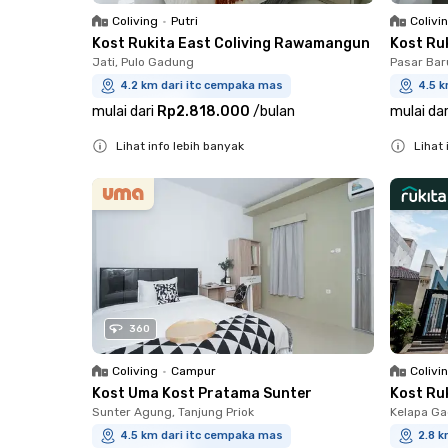
Coliving
•
Putri
Colivi
Kost Rukita East Coliving Rawamangun
Kost Ru
Jati, Pulo Gadung
Pasar Bar
4.2 km dari itc cempaka mas
4.5 
mulai dari
Rp2.818.000
/
bulan
mulai dar
Lihat info lebih banyak
Lihat 
Close
Close
360
Coliving
•
Campur
Colivi
Kost Uma Kost Pratama Sunter
Kost Ruk
Sunter Agung, Tanjung Priok
Kelapa Ga
4.5 km dari itc cempaka mas
2.8 k