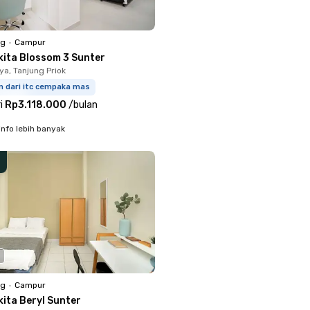
ng
•
Campur
kita Blossom 3 Sunter
ya, Tanjung Priok
m dari itc cempaka mas
i
Rp3.118.000
/
bulan
info lebih banyak
ng
•
Campur
kita Beryl Sunter