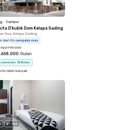
o
ng
•
Campur
kita D'kubik Dom Kelapa Gading
n Dua, Kelapa Gading
m dari itc cempaka mas
Rp2.918.000
.658.000
/
bulan
 sewa min. 12 Bulan
info lebih banyak
o
360