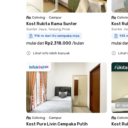
Coliving
•
Campur
Colivi
Kost Rukita Rama Sunter
Kost Ru
Sunter Jaya, Tanjung Priok
Sunter Ja
916 m dari itc cempaka mas
935 
mulai dari
Rp2.318.000
/
bulan
mulai dar
Lihat info lebih banyak
Lihat 
Close
Close
360
Coliving
•
Campur
Colivi
Kost Pure Livin Cempaka Putih
Kost Ru