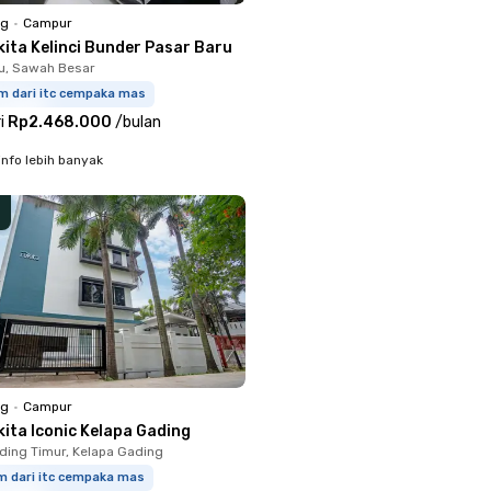
ng
•
Campur
kita Kelinci Bunder Pasar Baru
u, Sawah Besar
km dari itc cempaka mas
i
Rp2.468.000
/
bulan
info lebih banyak
ng
•
Campur
ita Iconic Kelapa Gading
ding Timur, Kelapa Gading
m dari itc cempaka mas