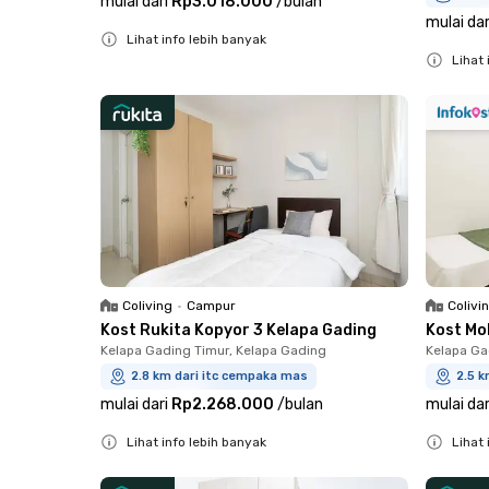
mulai dari
Rp3.018.000
/
bulan
mulai dar
Lihat info lebih banyak
Lihat 
Close
Close
Coliving
•
Campur
Colivi
Kost Rukita Kopyor 3 Kelapa Gading
Kost Mo
Kelapa Gading Timur, Kelapa Gading
Kelapa Ga
2.8 km dari itc cempaka mas
2.5 k
mulai dari
Rp2.268.000
/
bulan
mulai dar
Lihat info lebih banyak
Lihat 
Close
Close