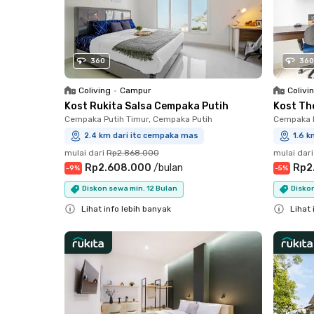
360
360
Coliving
•
Campur
Colivi
Kost Rukita Salsa Cempaka Putih
Kost Th
Cempaka Putih Timur, Cempaka Putih
Cempaka P
2.4 km dari itc cempaka mas
1.6 k
mulai dari
Rp2.868.000
mulai dari
Rp2.608.000
/
bulan
Rp2
-
9
%
-
5
%
Diskon sewa min. 12 Bulan
Diskon
Lihat info lebih banyak
Lihat 
Close
Close