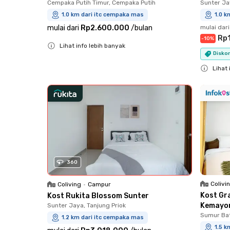
Cempaka Putih Timur, Cempaka Putih
Sunter Ja
1.0 km dari itc cempaka mas
1.0 k
mulai dari
Rp2.600.000
/
bulan
mulai dari
Rp
-
10
%
Lihat info lebih banyak
Diskon
Close
Lihat 
Close
360
Colivi
Coliving
•
Campur
Kost Gr
Kost Rukita Blossom Sunter
Kemayo
Sunter Jaya, Tanjung Priok
Sumur Ba
1.2 km dari itc cempaka mas
1.5 k