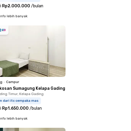
i
Rp2.000.000
/
bulan
info lebih banyak
ng
•
Campur
kosan Sumagung Kelapa Gading
ding Timur, Kelapa Gading
m dari itc cempaka mas
i
Rp1.650.000
/
bulan
info lebih banyak