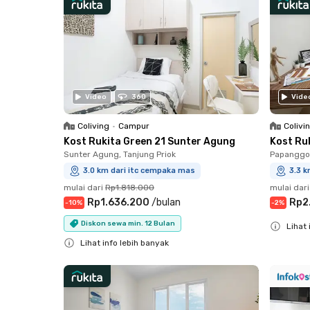
Video
360
Vide
Coliving
•
Campur
Colivi
Kost Rukita Green 21 Sunter Agung
Kost Ru
Sunter Agung, Tanjung Priok
Papanggo,
3.0 km dari itc cempaka mas
3.3 k
mulai dari
Rp1.818.000
mulai dari
Rp1.636.200
/
bulan
Rp2
-
10
%
-
2
%
Diskon sewa min. 12 Bulan
Lihat 
Lihat info lebih banyak
Close
Close