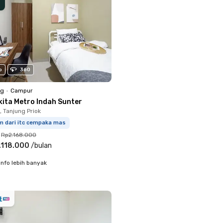
o
360
ng
•
Campur
kita Metro Indah Sunter
 Tanjung Priok
m dari itc cempaka mas
Rp2.168.000
.118.000
/
bulan
info lebih banyak