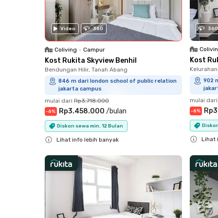
Video
360
360
Colivi
Coliving
•
Campur
Kost Ru
Kost Rukita Skyview Benhil
Kelurahan
Bendungan Hilir, Tanah Abang
902 m
846 m dari london school of public relation
jaka
jakarta campus
mulai dari
mulai dari
Rp3.718.000
Rp3
Rp3.458.000
/
bulan
-
6
%
-
6
%
Diskon
Diskon sewa min. 12 Bulan
Lihat 
Lihat info lebih banyak
Close
Close