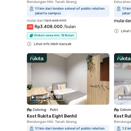
Bendungan Hilir, Tanah Abang
Kelurahan
1.1 km dari london school of public relation
1.1 k
jakarta campus
jaka
mulai dari
Rp3.668.000
mulai dar
Rp3.408.000
/
bulan
-
7
%
Lihat 
Diskon sewa min. 12 Bulan
Close
Lihat info lebih banyak
Close
Video
360
Vide
Coliving
•
Putri
Colivi
Kost Rukita Eight Benhil
Kost Ru
Bendungan Hilir, Tanah Abang
Bendungan
1.1 km dari london school of public relation
1.2 k