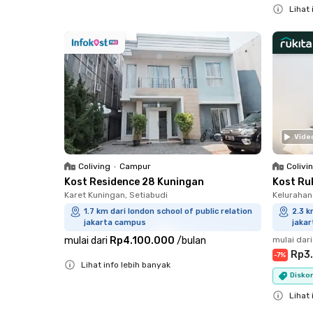
Lihat 
Close
Vide
Coliving
•
Campur
Colivi
Kost Residence 28 Kuningan
Kost Ru
Karet Kuningan, Setiabudi
Kelurahan
1.7 km dari london school of public relation
2.3 k
jakarta campus
jaka
mulai dari
Rp4.100.000
/
bulan
mulai dari
Rp3
-
7
%
Lihat info lebih banyak
Diskon
Close
Lihat 
Close