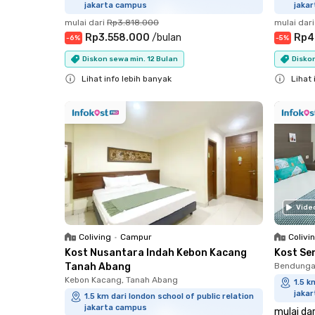
jakarta campus
jaka
mulai dari
Rp3.818.000
mulai dari
Rp3.558.000
/
bulan
Rp4
-
6
%
-
5
%
Diskon sewa min. 12 Bulan
Diskon
Lihat info lebih banyak
Lihat 
Close
Close
Vide
Coliving
•
Campur
Colivi
Kost Nusantara Indah Kebon Kacang
Kost Se
Tanah Abang
Bendungan
Kebon Kacang, Tanah Abang
1.5 k
jaka
1.5 km dari london school of public relation
jakarta campus
mulai dar