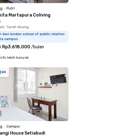
ng
•
Putri
kita Martapura Coliving
n
ati, Tanah Abang
 dari london school of public relation
rta campus
i
Rp3.618.000
/
bulan
info lebih banyak
ng
•
Campur
langi House Setiabudi