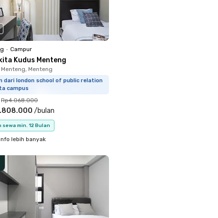
ng
•
Campur
kita Kudus Menteng
 Menteng, Menteng
 dari london school of public relation
rta campus
Rp4.068.000
.808.000
/
bulan
 sewa min. 12 Bulan
info lebih banyak