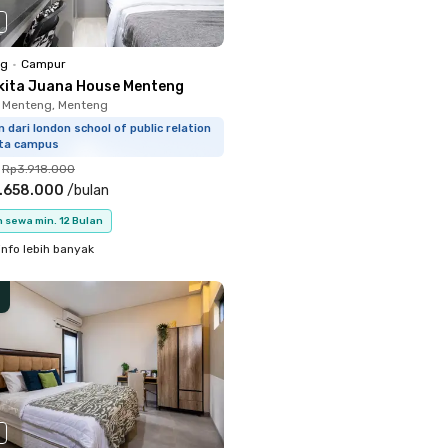
ng
•
Campur
kita Juana House Menteng
 Menteng, Menteng
 dari london school of public relation
rta campus
Rp3.918.000
.658.000
/
bulan
 sewa min. 12 Bulan
info lebih banyak