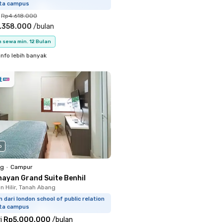
rta campus
Rp4.618.000
.358.000
/
bulan
 sewa min. 12 Bulan
info lebih banyak
o
ng
•
Campur
nayan Grand Suite Benhil
 Hilir, Tanah Abang
m dari london school of public relation
rta campus
i
Rp5.000.000
/
bulan