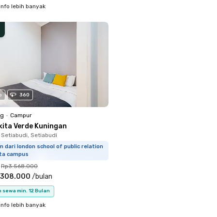
info lebih banyak
o
360
ng
•
Campur
kita Verde Kuningan
 Setiabudi, Setiabudi
m dari london school of public relation
rta campus
Rp3.568.000
.308.000
/
bulan
 sewa min. 12 Bulan
info lebih banyak