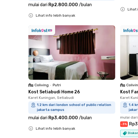
mulai dari
Rp2.800.000
/
bulan
Lihat 
Lihat info lebih banyak
Close
Close
Coliving
•
Putri
Colivi
Kost Setiabudi Home 26
Kost Fa
Karet Kuningan, Setiabudi
Karet Kun
1.2 km dari london school of public relation
1.4 k
jakarta campus
jaka
mulai dari
Rp3.400.000
/
bulan
mulai dari
Rp3
-
3
%
Lihat info lebih banyak
Diskon
Close