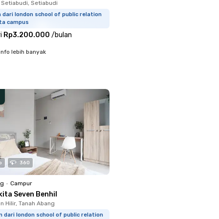
 Setiabudi, Setiabudi
m dari london school of public relation
rta campus
i
Rp3.200.000
/
bulan
info lebih banyak
o
360
ng
•
Campur
kita Seven Benhil
 Hilir, Tanah Abang
m dari london school of public relation