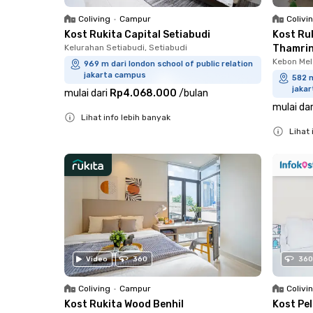
Coliving
•
Campur
Colivi
Kost Rukita Capital Setiabudi
Kost Ru
Kelurahan Setiabudi, Setiabudi
Thamri
Kebon Mel
969 m dari london school of public relation
jakarta campus
582 m
jaka
mulai dari
Rp4.068.000
/
bulan
mulai dar
Lihat info lebih banyak
Lihat 
Close
Close
Video
360
360
Coliving
•
Campur
Colivi
Kost Rukita Wood Benhil
Kost Pe