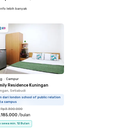
info lebih banyak
ng
•
Campur
mily Residence Kuningan
ingan, Setiabudi
m dari london school of public relation
rta campus
Rp3.300.000
.185.000
/
bulan
 sewa min. 12 Bulan