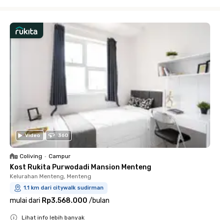
Close
Video
360
Coliving
•
Campur
Kost Rukita Purwodadi Mansion Menteng
Kelurahan Menteng, Menteng
1.1 km dari citywalk sudirman
mulai dari
Rp3.568.000
/
bulan
Lihat info lebih banyak