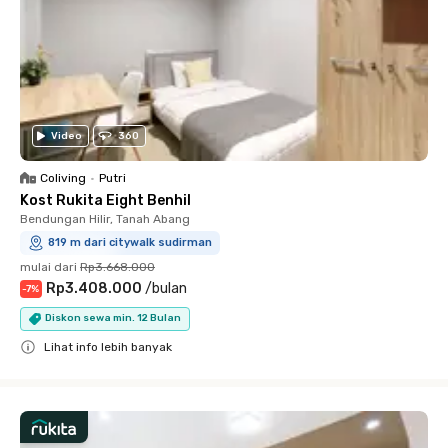
Video
360
Coliving
•
Putri
Kost Rukita Eight Benhil
Bendungan Hilir, Tanah Abang
819 m dari citywalk sudirman
mulai dari
Rp3.668.000
Rp3.408.000
/
bulan
-
7
%
Diskon sewa min. 12 Bulan
Lihat info lebih banyak
Close