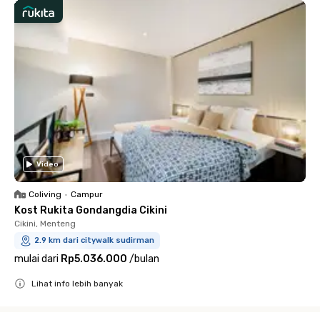
Video
Coliving
•
Campur
Kost Rukita Gondangdia Cikini
Cikini, Menteng
2.9 km dari citywalk sudirman
mulai dari
Rp5.036.000
/
bulan
Lihat info lebih banyak
Close