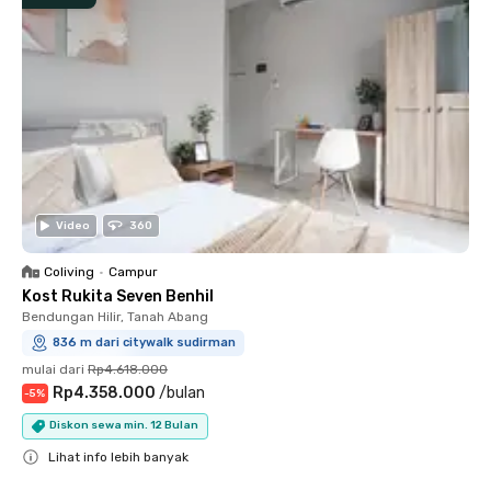
Video
360
Coliving
•
Campur
Kost Rukita Seven Benhil
Bendungan Hilir, Tanah Abang
836 m dari citywalk sudirman
mulai dari
Rp4.618.000
Rp4.358.000
/
bulan
-
5
%
Diskon sewa min. 12 Bulan
Lihat info lebih banyak
Close