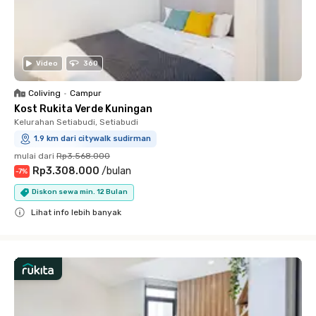
Video
360
Coliving
•
Campur
Kost Rukita Verde Kuningan
Kelurahan Setiabudi, Setiabudi
1.9 km dari citywalk sudirman
mulai dari
Rp3.568.000
Rp3.308.000
/
bulan
-
7
%
Diskon sewa min. 12 Bulan
Lihat info lebih banyak
Close