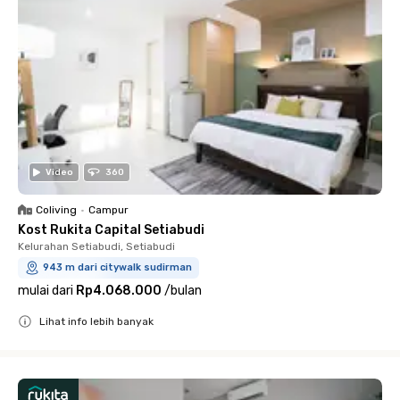
Video
360
Coliving
•
Campur
Kost Rukita Capital Setiabudi
Kelurahan Setiabudi, Setiabudi
943 m dari citywalk sudirman
mulai dari
Rp4.068.000
/
bulan
Lihat info lebih banyak
Close