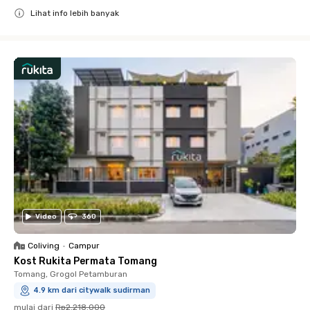
Lihat info lebih banyak
Close
Video
360
Coliving
•
Campur
Kost Rukita Permata Tomang
Tomang, Grogol Petamburan
4.9 km dari citywalk sudirman
mulai dari
Rp2.218.000