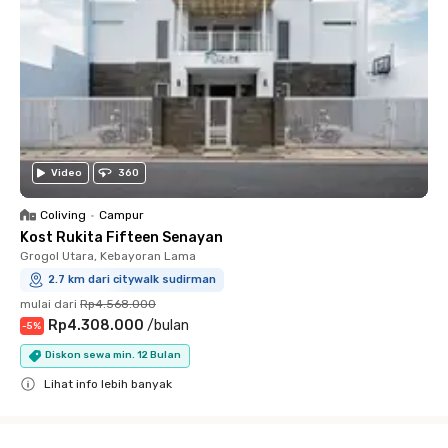
Video
360
Coliving
•
Campur
Kost Rukita Fifteen Senayan
Grogol Utara, Kebayoran Lama
2.7 km dari citywalk sudirman
mulai dari
Rp4.568.000
Rp4.308.000
/
bulan
-
5
%
Diskon sewa min. 12 Bulan
Lihat info lebih banyak
Close