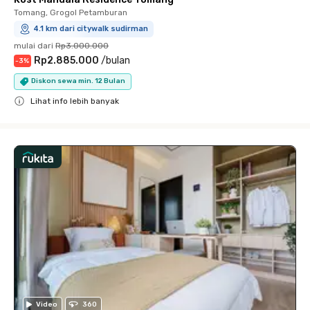
Tomang, Grogol Petamburan
4.1 km dari citywalk sudirman
mulai dari
Rp3.000.000
Rp2.885.000
/
bulan
-
3
%
Diskon sewa min. 12 Bulan
Lihat info lebih banyak
Close
Video
360