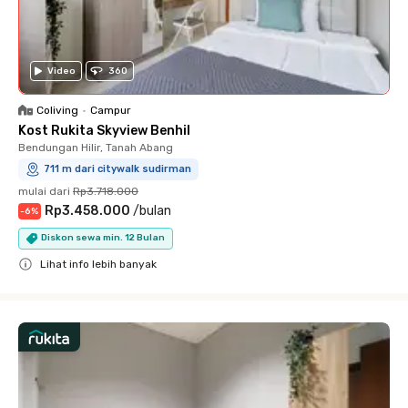
Video
360
Coliving
•
Campur
Kost Rukita Skyview Benhil
Bendungan Hilir, Tanah Abang
711 m dari citywalk sudirman
mulai dari
Rp3.718.000
Rp3.458.000
/
bulan
-
6
%
Diskon sewa min. 12 Bulan
Lihat info lebih banyak
Close