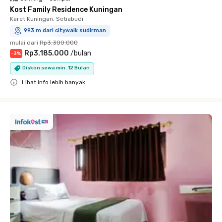
Kost Family Residence Kuningan
Karet Kuningan, Setiabudi
993 m dari citywalk sudirman
mulai dari
Rp3.300.000
Rp3.185.000
/
bulan
-
3
%
Diskon sewa min. 12 Bulan
Lihat info lebih banyak
Close