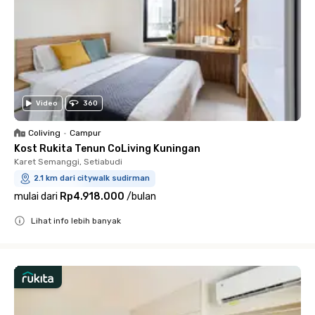
Video
360
Coliving
•
Campur
Kost Rukita Tenun CoLiving Kuningan
Karet Semanggi, Setiabudi
2.1 km dari citywalk sudirman
mulai dari
Rp4.918.000
/
bulan
Lihat info lebih banyak
Close