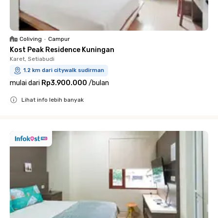
Coliving
•
Campur
Kost Peak Residence Kuningan
Karet, Setiabudi
1.2 km dari citywalk sudirman
mulai dari
Rp3.900.000
/
bulan
Lihat info lebih banyak
Close