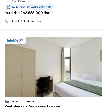
Jati Pulo, Palmerah
3.7 km dari citywalk sudirman
mulai dari
Rp2.668.000
/
bulan
Lihat info lebih banyak
Close
Coliving
•
Campur
Kost Mandala Residence Tomang