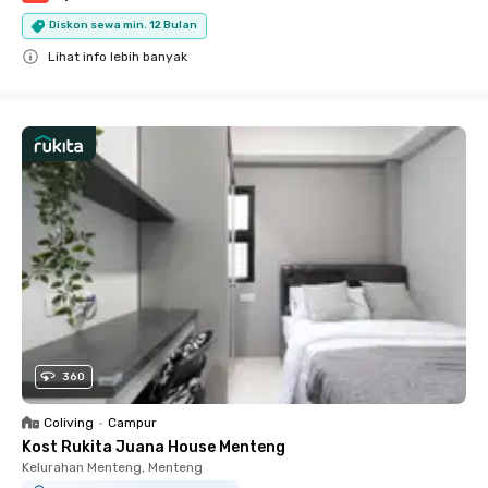
Diskon sewa min. 12 Bulan
Lihat info lebih banyak
Close
360
Coliving
•
Campur
Kost Rukita Juana House Menteng
Kelurahan Menteng, Menteng