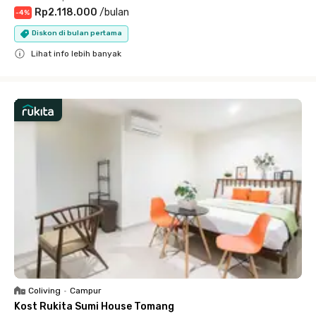
Rp2.118.000
/
bulan
-
4
%
Diskon di bulan pertama
Lihat info lebih banyak
Close
Coliving
•
Campur
Kost Rukita Sumi House Tomang