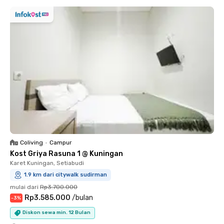
Coliving
•
Campur
Kost Griya Rasuna 1 @ Kuningan
Karet Kuningan, Setiabudi
1.9 km dari citywalk sudirman
mulai dari
Rp3.700.000
Rp3.585.000
/
bulan
-
3
%
Diskon sewa min. 12 Bulan