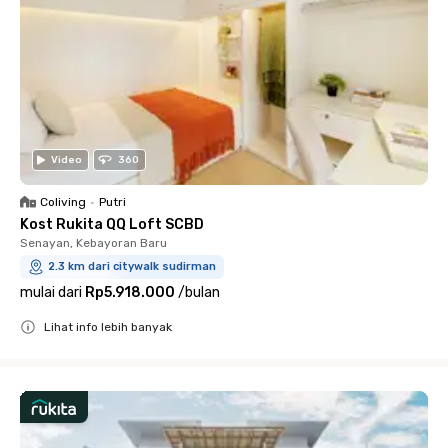
Video
360
Coliving
•
Putri
Kost Rukita QQ Loft SCBD
Senayan, Kebayoran Baru
2.3 km dari citywalk sudirman
mulai dari
Rp5.918.000
/
bulan
Lihat info lebih banyak
Close