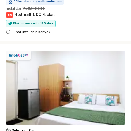
1.1 km dari citywalk sudirman
mulai dari
Rp3.918.000
Rp3.658.000
/
bulan
-
6
%
Diskon sewa min. 12 Bulan
Lihat info lebih banyak
Close
Coliving
•
Campur