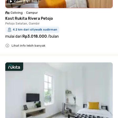
Video
360
Coliving
•
Campur
Kost Rukita Rivera Petojo
Petojo Selatan, Gambir
4.2 km dari citywalk sudirman
mulai dari
Rp3.018.000
/
bulan
Lihat info lebih banyak
Close