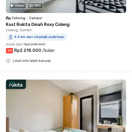
Video
360
Coliving
•
Campur
Kost Rukita Omah Roxy Cideng
Cideng, Gambir
4.4 km dari citywalk sudirman
mulai dari
Rp2.268.000
Rp2.218.000
/
bulan
-
2
%
Lihat info lebih banyak
Close