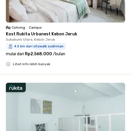
Coliving
•
Campur
Kost Rukita Urbanest Kebon Jeruk
Sukabumi Utara, Kebon Jeruk
4.5 km dari citywalk sudirman
mulai dari
Rp2.568.000
/
bulan
Lihat info lebih banyak
Close