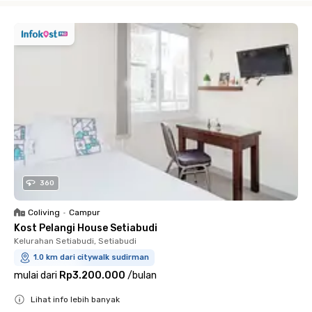
360
Coliving
•
Campur
Kost Pelangi House Setiabudi
Kelurahan Setiabudi, Setiabudi
1.0 km dari citywalk sudirman
mulai dari
Rp3.200.000
/
bulan
Lihat info lebih banyak