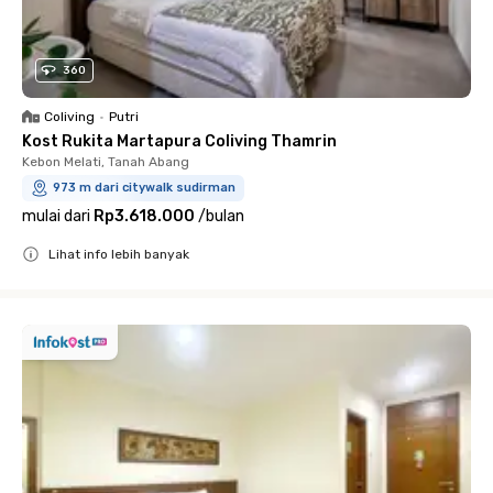
360
Coliving
•
Putri
Kost Rukita Martapura Coliving Thamrin
Kebon Melati, Tanah Abang
973 m dari citywalk sudirman
mulai dari
Rp3.618.000
/
bulan
Lihat info lebih banyak
Close