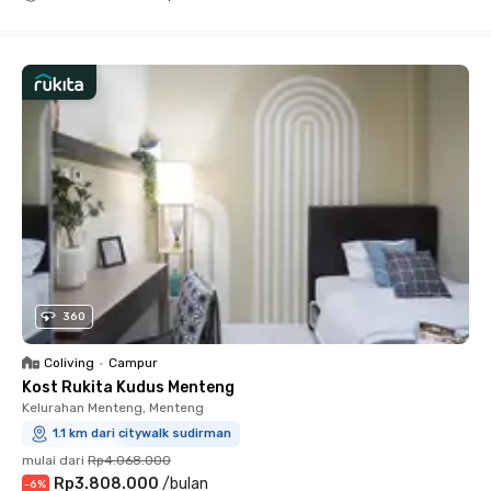
Close
360
Coliving
•
Campur
Kost Rukita Kudus Menteng
Kelurahan Menteng, Menteng
1.1 km dari citywalk sudirman
mulai dari
Rp4.068.000
Rp3.808.000
/
bulan
-
6
%