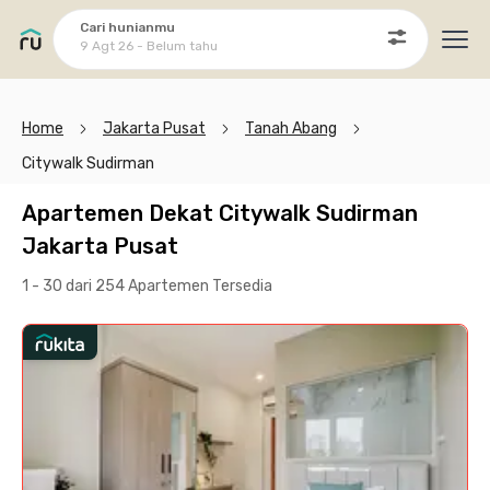
Cari hunianmu
9 Agt 26 - Belum tahu
Ope
Home
Jakarta Pusat
Tanah Abang
Citywalk Sudirman
Apartemen Dekat Citywalk Sudirman
Jakarta Pusat
1 - 30 dari 254 Apartemen
Tersedia