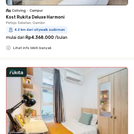
Coliving
•
Campur
Kost Rukita Deluxe Harmoni
Petojo Selatan, Gambir
4.2 km dari citywalk sudirman
mulai dari
Rp4.368.000
/
bulan
Lihat info lebih banyak
Close