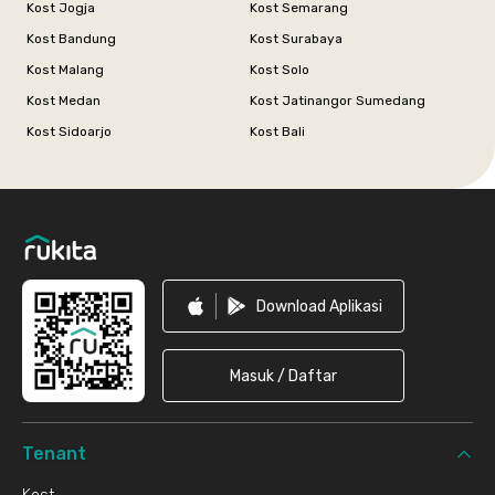
Kost Jogja
Kost Semarang
Kost Bandung
Kost Surabaya
Kost Malang
Kost Solo
Kost Medan
Kost Jatinangor Sumedang
Kost Sidoarjo
Kost Bali
Footer
Download Aplikasi
Masuk / Daftar
Tenant