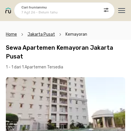
Cari hunianmu
7 Agt 26 - Belum tahu
Ope
Home
Jakarta Pusat
Kemayoran
Sewa Apartemen Kemayoran Jakarta
Pusat
1 - 1 dari 1 Apartemen
Tersedia