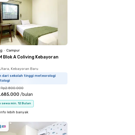
ng
•
Campur
M Blok A Coliving Kebayoran
Utara, Kebayoran Baru
m dari sekolah tinggi meteorologi
tologi
Rp2.800.000
.685.000
/
bulan
 sewa min. 12 Bulan
info lebih banyak