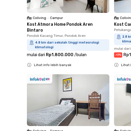
Coliving
•
Campur
Colivi
Kost Atmora Home Pondok Aren
Kost Ca
Bintaro
Petukanga
Pondok Kacang Timur, Pondok Aren
2.8 k
klima
4.8 km dari sekolah tinggi meteorologi
klimatologi
mulai dari
mulai dari
Rp1.800.000
/
bulan
Rp1
-
17
%
Lihat info lebih banyak
Lihat 
Close
Close
Coliving
•
Campur
Colivi