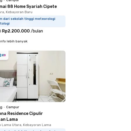
mai 88 Home Syariah Cipete
ara, Kebayoran Baru
m dari sekolah tinggi meteorologi
tologi
i
Rp2.200.000
/
bulan
info lebih banyak
ng
•
Campur
ona Residence Cipulir
ran Lama
n Lama Utara, Kebayoran Lama