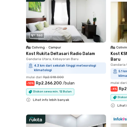
360
Coliving
•
Campur
Colivi
Kost Rukita Deltasari Radio Dalam
Kost KS
Gandaria Utara, Kebayoran Baru
Baru
Gandaria 
4.3 km dari sekolah tinggi meteorologi
klimatologi
5.1 k
klima
mulai dari
Rp2.518.000
Rp2.266.200
/
bulan
mulai dari
-
10
%
Rp2
-
4
%
Diskon sewa min. 12 Bulan
Diskon
Lihat info lebih banyak
Lihat 
Close
Close