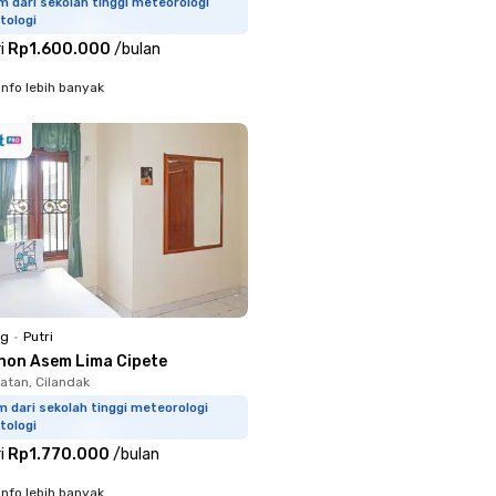
m dari sekolah tinggi meteorologi
tologi
i
Rp1.600.000
/
bulan
info lebih banyak
ng
•
Putri
non Asem Lima Cipete
atan, Cilandak
m dari sekolah tinggi meteorologi
tologi
i
Rp1.770.000
/
bulan
info lebih banyak