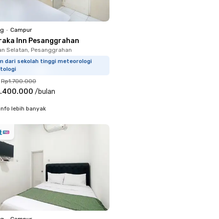
ng
•
Campur
raka Inn Pesanggrahan
n Selatan, Pesanggrahan
m dari sekolah tinggi meteorologi
tologi
Rp1.700.000
.400.000
/
bulan
info lebih banyak
ng
•
Campur