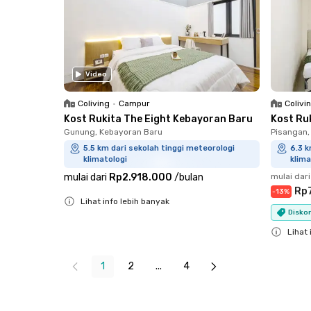
Video
Coliving
•
Campur
Colivi
Kost Rukita The Eight Kebayoran Baru
Kost Ru
Gunung, Kebayoran Baru
Pisangan,
5.5 km dari sekolah tinggi meteorologi
6.3 k
klimatologi
klima
mulai dari
Rp2.918.000
/
bulan
mulai dari
Rp
-
13
%
Lihat info lebih banyak
Diskon
Close
Lihat 
Close
1
2
...
4