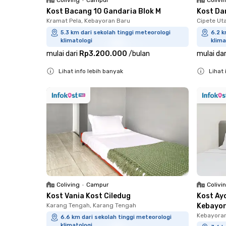
Kost Bacang 10 Gandaria Blok M
Kost Da
Kramat Pela, Kebayoran Baru
Cipete Ut
5.3 km dari sekolah tinggi meteorologi
6.2 k
klimatologi
klima
mulai dari
Rp3.200.000
/
bulan
mulai dar
Lihat info lebih banyak
Lihat 
Close
Close
Coliving
•
Campur
Colivi
Kost Vania Kost Ciledug
Kost Ay
Karang Tengah, Karang Tengah
Kebayo
Kebayora
6.6 km dari sekolah tinggi meteorologi
klimatologi