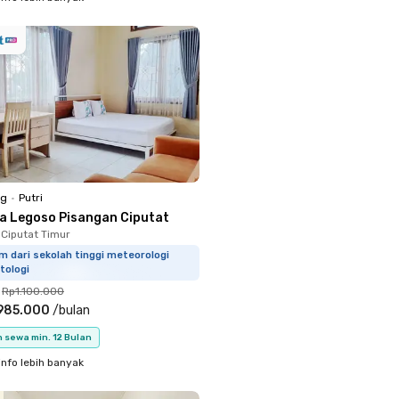
ng
•
Putri
lla Legoso Pisangan Ciputat
 Ciputat Timur
m dari sekolah tinggi meteorologi
tologi
Rp1.100.000
985.000
/
bulan
 sewa min. 12 Bulan
info lebih banyak