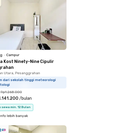
ng
•
Campur
a Kost Ninety-Nine Cipulir
grahan
n Utara, Pesanggrahan
m dari sekolah tinggi meteorologi
tologi
Rp1.268.000
.141.200
/
bulan
 sewa min. 12 Bulan
info lebih banyak