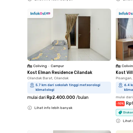
Close
Close
Coliving
•
Campur
Colivi
Kost Elman Residence Cilandak
Kost Vi
Cilandak Barat, Cilandak
Pisangan,
5.7 km dari sekolah tinggi meteorologi
6.4 k
klimatologi
klima
mulai dari
Rp2.400.000
/
bulan
mulai dari
Rp
-
10
%
Lihat info lebih banyak
Diskon
Close
Lihat 
Close