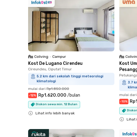
Coliving
•
Campur
Colivi
Kost De Lugano Cirendeu
Kost Um
Cireundeu, Ciputat Timur
Pesang
Petukanga
5.2 km dari sekolah tinggi meteorologi
klimatologi
3.7 k
klima
mulai dari
Rp1.850.000
Rp1.620.000
/
bulan
mulai dari
-
12
%
Rp1
-
10
%
Diskon sewa min. 12 Bulan
Diskon
Lihat info lebih banyak
Lihat 
Close
Close