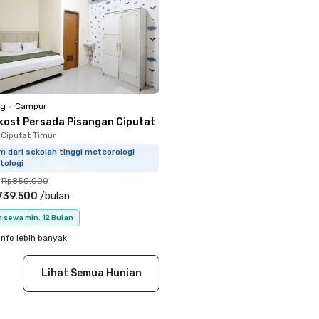
ng
•
Campur
kost Persada Pisangan Ciputat
 Ciputat Timur
m dari sekolah tinggi meteorologi
tologi
Rp850.000
739.500
/
bulan
 sewa min. 12 Bulan
info lebih banyak
Lihat Semua Hunian