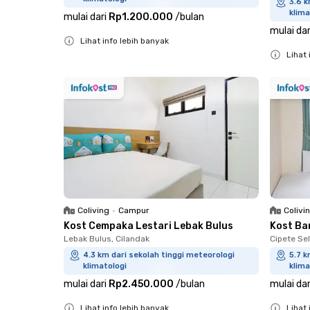
3.6 k
klima
mulai dari
Rp1.200.000
/
bulan
mulai dar
Lihat info lebih banyak
Lihat 
Close
Close
Coliving
•
Campur
Colivi
Kost Cempaka Lestari Lebak Bulus
Kost Ba
Lebak Bulus, Cilandak
Cipete Sel
4.3 km dari sekolah tinggi meteorologi
5.7 k
klimatologi
klima
mulai dari
Rp2.450.000
/
bulan
mulai dar
Lihat info lebih banyak
Lihat 