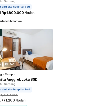
tu, Serpong
 dari eka hospital bsd
i
Rp1.800.000
/
bulan
info lebih banyak
o
360
ng
•
Campur
kita Anggrek Loka BSD
tu, Serpong
 dari eka hospital bsd
Rp2.018.000
.771.200
/
bulan