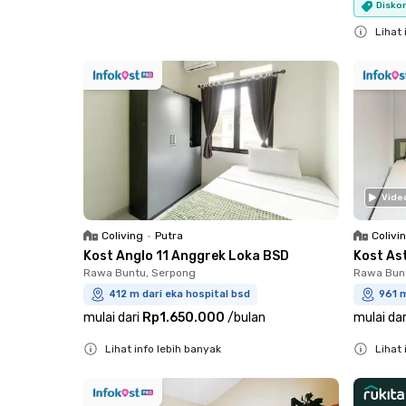
Diskon
Close
Lihat 
Close
Vide
Coliving
•
Putra
Colivi
Kost Anglo 11 Anggrek Loka BSD
Kost As
Rawa Buntu, Serpong
Rawa Bun
412 m dari eka hospital bsd
961 m
mulai dari
Rp1.650.000
/
bulan
mulai dar
Lihat info lebih banyak
Lihat 
Close
Close