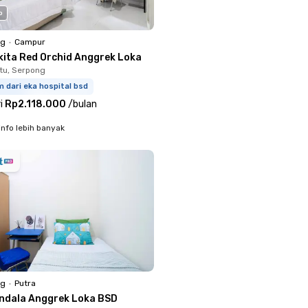
o
ng
•
Campur
kita Red Orchid Anggrek Loka
tu, Serpong
 dari eka hospital bsd
i
Rp2.118.000
/
bulan
info lebih banyak
ng
•
Putra
ndala Anggrek Loka BSD