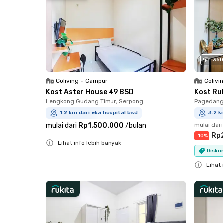
360
Coliving
•
Campur
Colivi
Kost Aster House 49 BSD
Kost Ru
Lengkong Gudang Timur, Serpong
Pagedang
1.2 km dari eka hospital bsd
3.2 k
mulai dari
Rp1.500.000
/
bulan
mulai dari
Rp
-
10
%
Lihat info lebih banyak
Diskon
Close
Lihat 
Close