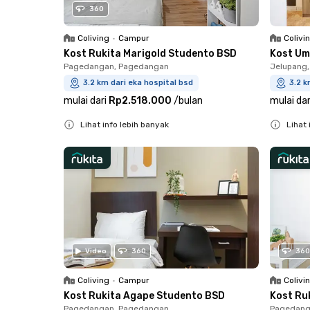
360
Coliving
•
Campur
Colivi
Kost Rukita Marigold Studento BSD
Kost Um
Pagedangan, Pagedangan
Jelupang,
3.2 km dari eka hospital bsd
3.2 k
mulai dari
Rp2.518.000
/
bulan
mulai dar
Lihat info lebih banyak
Lihat 
Close
Close
Video
360
360
Coliving
•
Campur
Colivi
Kost Rukita Agape Studento BSD
Kost Ru
Pagedangan, Pagedangan
Pagedang