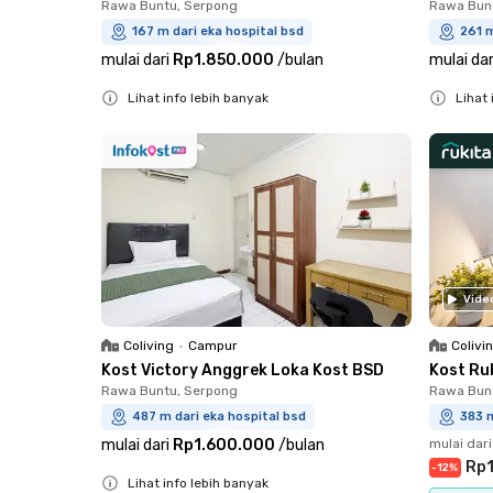
Rawa Buntu, Serpong
Rawa Bun
167 m dari eka hospital bsd
261 m
mulai dari
Rp1.850.000
/
bulan
mulai dar
Lihat info lebih banyak
Lihat 
Close
Close
Vide
Coliving
•
Campur
Colivi
Kost Victory Anggrek Loka Kost BSD
Kost Ru
Rawa Buntu, Serpong
Rawa Bun
487 m dari eka hospital bsd
383 m
mulai dari
Rp1.600.000
/
bulan
mulai dari
Rp1
-
12
%
Lihat info lebih banyak