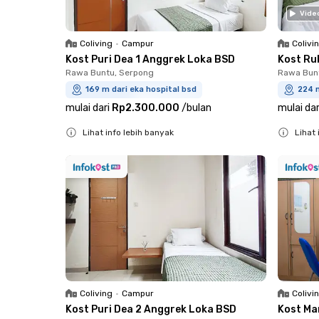
Vide
Coliving
•
Campur
Colivi
Kost Puri Dea 1 Anggrek Loka BSD
Kost Ru
Rawa Buntu, Serpong
Rawa Bun
169 m dari eka hospital bsd
224 m
mulai dari
Rp2.300.000
/
bulan
mulai dar
Lihat info lebih banyak
Lihat 
Close
Close
Coliving
•
Campur
Colivi
Kost Puri Dea 2 Anggrek Loka BSD
Kost Ma