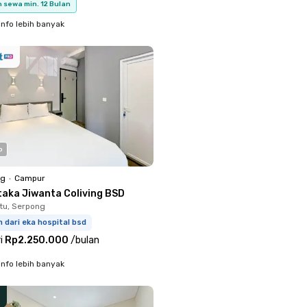
 sewa min. 12 Bulan
info lebih banyak
o
ng
•
Campur
taka Jiwanta Coliving BSD
tu, Serpong
 dari eka hospital bsd
i
Rp2.250.000
/
bulan
info lebih banyak