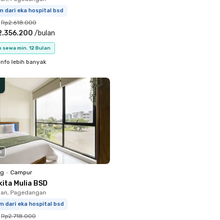
m dari eka hospital bsd
Rp2.618.000
2.356.200
/
bulan
 sewa min. 12 Bulan
info lebih banyak
o
ng
•
Campur
kita Mulia BSD
an, Pagedangan
m dari eka hospital bsd
Rp2.718.000