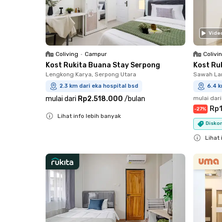
Vide
Coliving
•
Campur
Colivi
Kost Rukita Buana Stay Serpong
Kost Ru
Lengkong Karya, Serpong Utara
Sawah Lam
2.3 km dari eka hospital bsd
6.4 k
mulai dari
Rp2.518.000
/
bulan
mulai dari
Rp1
-
27
%
Lihat info lebih banyak
Diskon
Close
Lihat 
Close