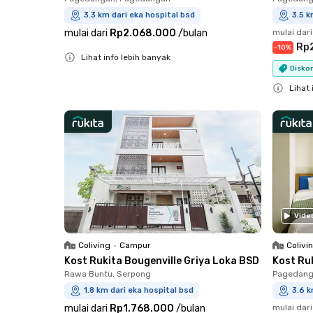
3.3 km dari eka hospital bsd
3.5 k
mulai dari
Rp2.068.000
/
bulan
mulai dari
Rp
-
10
%
Lihat info lebih banyak
Diskon
Close
Lihat 
Close
Vide
Coliving
•
Campur
Colivi
Kost Rukita Bougenville Griya Loka BSD
Kost Ru
Rawa Buntu, Serpong
Pagedang
1.8 km dari eka hospital bsd
3.6 k
mulai dari
Rp1.768.000
/
bulan
mulai dari