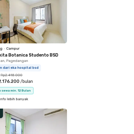
ng
•
Campur
kita Botanica Studento BSD
an, Pagedangan
m dari eka hospital bsd
Rp2.418.000
2.176.200
/
bulan
 sewa min. 12 Bulan
info lebih banyak