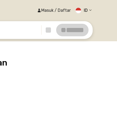
Masuk / Daftar
ID
an