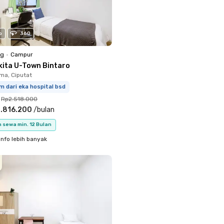
o
360
ng
•
Campur
kita U-Town Bintaro
a, Ciputat
m dari eka hospital bsd
Rp2.518.000
.816.200
/
bulan
 sewa min. 12 Bulan
info lebih banyak