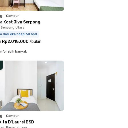
ng
•
Campur
a Kost Jiva Serpong
 Serpong Utara
m dari eka hospital bsd
i
Rp2.018.000
/
bulan
info lebih banyak
ng
•
Campur
kita D'Laurel BSD
an, Pagedangan